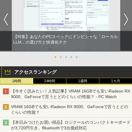
【特集】あなたのPCスペックにドンピシャな「ローカル
LLM」の選び方と快適化テク
●
●
●
●
●
アクセスランキング
1時間
24時間
1週間
1カ月
【今すぐ読みたい！人気記事】VRAM 16GBでも安いRadeon RX
9000、GeForceで言うとどのぐらいの性能？ - PC Watch
VRAM 16GBでも安いRadeon RX 9000、GeForceで言うとどの
ぐらいの性能？
【本日みつけたお買い得品】ロジクールのコンパクトキーボード
が3,720円引き。Bluetoothで3台接続対応