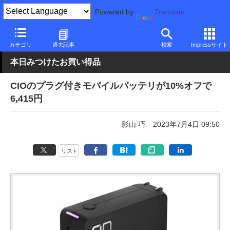
Powered by
Translate
PC Watch
半導体/周辺機器
アクセサリ
モバイルバッテリ
カテゴリ
過去記事
検索
Impressサイト
本日みつけたお買い得品
CIOのプラグ付きモバイルバッテリが10%オフで
6,415円
影山 巧
2023年7月4日 09:50
リスト