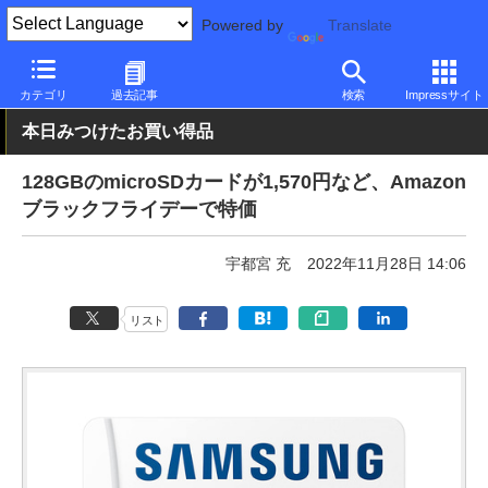
Powered by
Translate
PC Watch
半導体/周辺機器
その他
カテゴリ
過去記事
検索
Impressサイト
本日みつけたお買い得品
128GBのmicroSDカードが1,570円など、Amazon
ブラックフライデーで特価
宇都宮 充
2022年11月28日 14:06
リスト