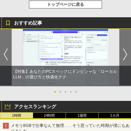
トップページに戻る
おすすめ記事
【特集】あなたのPCスペックにドンピシャな「ローカル
LLM」の選び方と快適化テク
●
●
●
●
●
アクセスランキング
1時間
24時間
1週間
1カ月
メモリ8GBで仕事なんて無理……そう思っていた時期が僕にもあ
りました