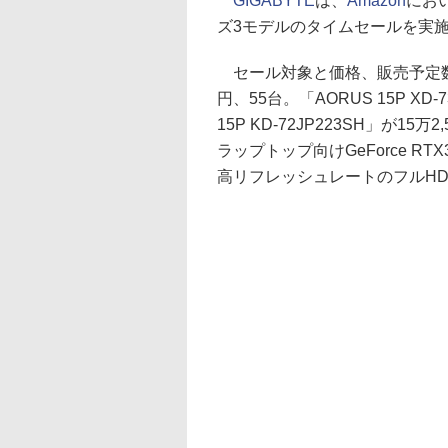
GIGABYTE
は、
Amazon
におい
ズ3モデルのタイムセールを実施す
セール対象と価格、販売予定数は「AO
円、55台。「AORUS 15P XD-
15P KD-72JP223SH」が15万
ラップトップ向けGeForce R
高リフレッシュレートのフルHD