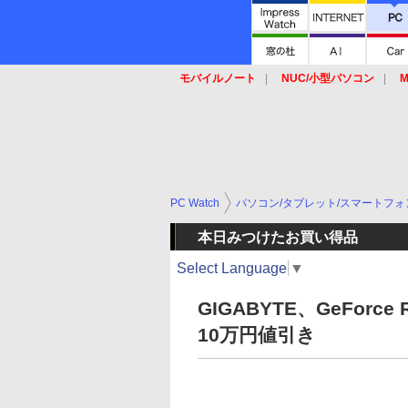
モバイルノート
NUC/小型パソコン
M
SSD
キーボード
マウス
PC Watch
パソコン/タブレット/スマートフォ
本日みつけたお買い得品
Select Language
▼
GIGABYTE、GeForc
10万円値引き