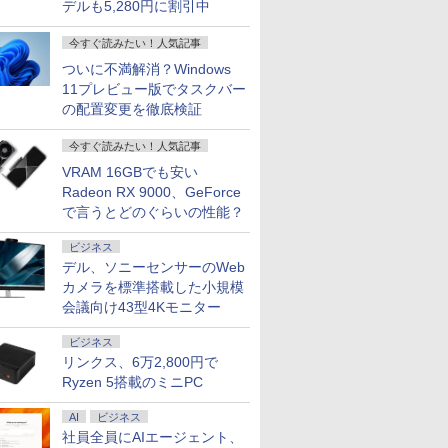
デルも5,280円に割引中
今すぐ読みたい！人気記事
ついに不満解消？Windows
11プレビュー版でタスクバー
の配置変更を徹底検証
今すぐ読みたい！人気記事
VRAM 16GBでも安い
Radeon RX 9000、GeForce
で言うとどのぐらいの性能？
ビジネス
デル、ソニーセンサーのWeb
カメラを標準搭載した小規模
会議向け43型4Kモニター
ビジネス
リンクス、6万2,800円で
Ryzen 5搭載のミニPC
AI
ビジネス
社員全員にAIエージェント、