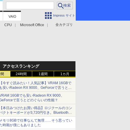
Impress サイト
全カテゴリ
CPU
Microsoft Office
アクセスランキング
時間
24時間
1週間
1カ月
【今すぐ読みたい！人気記事】VRAM 16GBで
も安いRadeon RX 9000、GeForceで言うとど
のぐらいの性能？ - PC Watch
VRAM 16GBでも安いRadeon RX 9000、
GeForceで言うとどのぐらいの性能？
【本日みつけたお買い得品】ロジクールのコン
パクトキーボードが3,720円引き。Bluetoothで3
台接続対応
メモリ8GBで仕事なんて無理……そう思ってい
た時期が僕にもありました