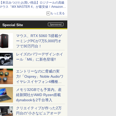
【本日みつけたお買い得品】ロジクールの高級
マウス「MX MASTER 4」が最安値！Amazonで
3千円弱の割引
もっと見る
Special Site
マウス、RTX 5060 Ti搭載ゲ
ーミングPCが7万5,000円オ
フで30万円台！
レイズのパワーデザインホイ
ール「M6」に新色登場!!
エントリーなのに脅威の実
力!「Osprey」Noble Audioワ
イヤレスイヤフォン4機種を
一気に聴く
メモリ32GBでも予算内。産
経新聞社がAMD Ryzen搭載
dynabookを2千台導入
クリエイティブが作った2万
円台の“小さなピュアオーデ