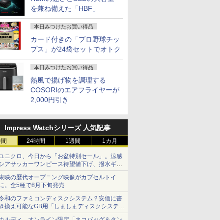
を兼ね備えた「HBF」
本日みつけたお買い得品
カード付きの「プロ野球チッ
プス」が24袋セットでオトク
本日みつけたお買い得品
熱風で揚げ物を調理する
COSORIのエアフライヤーが
2,000円引き
Impress Watchシリーズ 人気記事
時間
24時間
1週間
1カ月
ユニクロ、今日から「お盆特別セール」。涼感
シアサッカーワンピース待望値下げ、撥水ギア
ショーツは1990円に
東映の歴代オープニング映像がカプセルトイ
に。全5種で8月下旬発売
令和のファミコンディスクシステム？安価に書
き換え可能なGB用「しましまディスクシステ
ム」
カルディ、オンライン限定「ネコバッグ＆タン