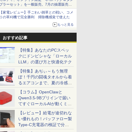
ブラーセット」を一般販売。7月の抽選販売の
当選無効分
【家電レビュー】手ごわい雑草との戦い、コメ
リの草刈機で完全勝利 掃除機感覚で使えた
もっと見る
おすすめ記事
【特集】あなたのPCスペッ
クにドンピシャな「ローカル
LLM」の選び方と快適化テク
【特集】あぢぃ～もう無理
ぽ！千円の闘魂タオルから着
るエアコンまで、夏の冷感グ
ッズ一挙紹介
【コラム】OpenClawと
Qwen3.5-9Bプリインで届い
てすぐローカルAIが動くミニ
PC「SER9 Pro」
【レビュー】給電が途切れな
い優れもの！バッファロー製
Type-C充電器の検証で分か
ったこと