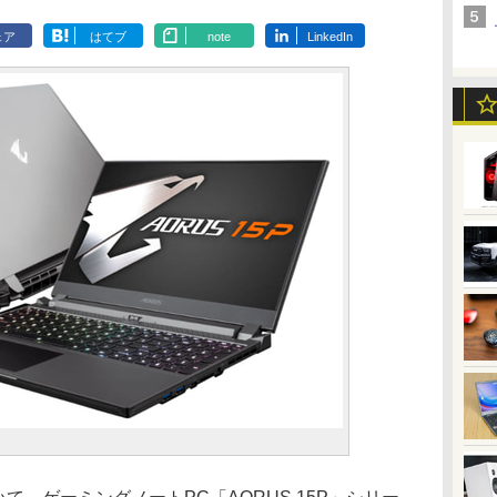
ェア
はてブ
note
LinkedIn