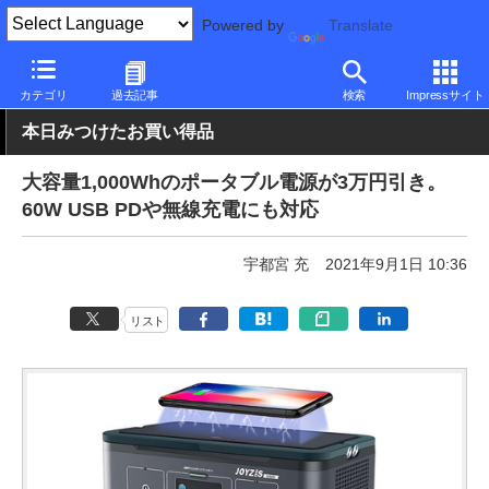
Powered by
Translate
PC Watch
半導体/周辺機器
アクセサリ
モバイルバッテリ
カテゴリ
過去記事
検索
Impressサイト
本日みつけたお買い得品
大容量1,000Whのポータブル電源が3万円引き。
60W USB PDや無線充電にも対応
宇都宮 充
2021年9月1日 10:36
リスト