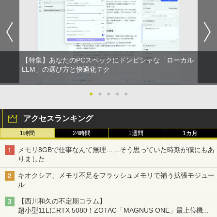
【特集】あなたのPCスペックにドンピシャな「ローカル
LLM」の選び方と快適化テク
●
●
●
●
●
アクセスランキング
1時間
24時間
1週間
1カ月
メモリ8GBで仕事なんて無理……そう思っていた時期が僕にもあ
りました
キオクシア、メモリ不足をフラッシュメモリで補う拡張モジュー
ル
【西川和久の不定期コラム】
超小型11LにRTX 5080！ZOTAC「MAGNUS ONE」最上位機の