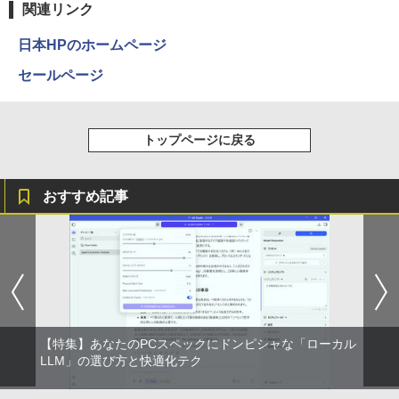
[Explicit]
富士山の天然水 バナジウム含有 水 ミネラル
エース)
関連リンク
【お買い物マラソ！P最大31.5%還元】
2
ウォーター ペットボトル 静岡県産 500ミリリ
￥5,990
【楽天ランキング1位！】デスクトップパ
モニター 21.5インチ 120Hz モニター 2
2
ットル (Smart Basic)
￥250
￥832
ソコン 一体型pc 23.8型 フルHD液晶一体
2インチ pcモニター フルhd 非光沢 液晶
日本HPのホームページ
型 デスクトップパソコン インテル Core
ディスプレイ Adaptive Sync VESA対応
￥1,380
7【Windows 11搭載】USB 2.0 USB 3.0
フレームレス HDMI*2 ブルーライト軽減
セールページ
1OC Vol.7 （TJMOOK）
3
5G WIFI搭載 一体型パソコン メモリー 8
チルト調節可 ビジネス用 五年保証 pcモ
~16GB SSD 256~2048GB PSE認証済
ニター目に優しい HDMIケーブル付
Anker Soundcore Liberty 5 ミッドナイトブ
見知らぬ糸
ONE PIECE モノクロ版 115 (ジャンプコミッ
￥1,650
ラック
クスDIGITAL)
by Amazon 炭酸水 ラベルレス 500ml ×24本
強炭酸水 ペットボトル 500ミリリットル (Sm
￥49,800
￥9,980
￥250
トップページに戻る
art Basic)
￥14,990
￥594
￥1,625
おすすめ記事
【エントリーでポイント100％還元のチ
液晶モニター PCディスプレイ 23.8 24イ
日本集中治療医学会 専門医テキスト
3
3
4
ャンス】GMKtec M8 ミニPC【AMD Ryz
ンチ 144Hz 1ms IPS フルHD ノングレア
【2026年アップグレード版】AOKIMI ワイヤ
On My Road (Stadium ver.)
HUNTER×HUNTER モノクロ版 39 (ジャンプ
第4版 [ 一般社団法人日本集中治療医学会
en 5 PRO 6650H 16GB 512GB】4.5GH
非光沢 ブルーライトカット HDMI VGA
レスイヤホン bluetooth イヤホン V12 小型
コミックスDIGITAL)
教育委員会 ]
by Amazon 天然水ラベルレス 2L×9本
z 6コア 12スレッド OCuLink Windows
スピーカー内蔵 ヘッドホン端子 VESA対
軽量 ブルートゥースHi-Fi 最大36時間再生 ぶ
￥250
11 Pro LPDDR5 6400MT/s 16T増設 3画
応 テレワーク 在宅勤務 法人向け オフィ
るーとゅーす コードレス ENCノイズキャン
￥572
￥22,000
￥1,117
面2.5GbpsLAN Bluetooth5.2 WiFi HD
ス TERRA 2441W
セリング 自動ペアリング Type-C充電 マイク
MI 省エネ ゲーミングpc みにpc minipc
付き 防水 タッチ式音量調整 スポーツ/通勤/通
8K コンパクト
学/WEB会議(ホワイト)
￥9,999
On My Road (Stadium ver.)
スーパーの裏でヤニ吸うふたり 9巻 (デジタル
タッチペンで音が聞ける！ はじめてずか
5
￥78,248
￥1,964
【特集】あなたのPCスペックにドンピシャな「ローカル
版ビッグガンガンコミックス)
ん1000 英語つき はじめて図鑑1000 はじ
【Amazon.co.jp限定】 伊藤園 磨かれて、澄
めてのずかん こども 子ども 0歳 1歳 2歳
LLM」の選び方と快適化テク
みきった日本の水 2L 8本 ラベルレス [ ケース
￥250
ゲーミングモニター 23.8インチ PCモニ
3歳 4歳 小学館 タッチペン 図鑑 ずかん
] [ 水 ] [ ペットボトル ] [ 箱買い ] [ ストック
4
￥810
ター 100Hz 1920×1080 FHD 1080p 5ms
はじめて 英語 プレゼント クリスマス お
Xiaomi シャオミ REDMI Buds 8 Lite ワイヤ
] [ 水分補給 ]