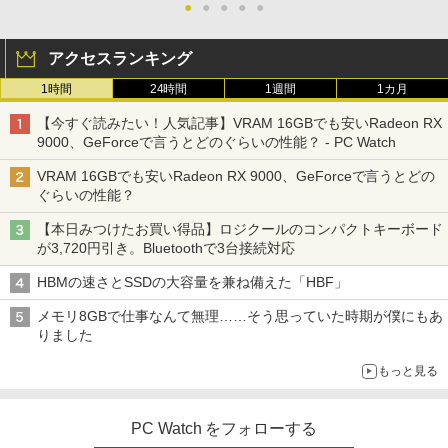
【エントリーでポイント100％還元のチ
応答 薄型 液晶ディスプレイ ノングレア
祝い 知育玩具 英語教育
●
●
●
●
●
レスイヤホン Bluetooth 5.4 ノイズキャンセ
4
ャンス】GMKtec ミニPC M3Pro Intel C
非光沢 VA simplus シンプラス SP-NMT
リング ANC 36時間再生
￥998
ore i5 13500H 最大4.7GHz 12コア16ス
23【送料無料】【レビューでモニターク
￥5,478
レッド 16GB DDR4 2スロット 64GBま
リーナープレゼント】【メーカー1年保
アクセスランキング
￥3,480
で拡張可能 512GB/1TB SSD M.2 2280
証】
1時間
24時間
1週間
1カ月
Windows11 Pro WiFi 6E Bluetooth 5.2
HDMI 4K 3画面 高速LAN パソコン mini
￥10,899
【今すぐ読みたい！人気記事】VRAM 16GBでも安いRadeon RX
pc 業務用
9000、GeForceで言うとどのぐらいの性能？ - PC Watch
￥99,998
VRAM 16GBでも安いRadeon RX 9000、GeForceで言うとどの
【楽天1位!1,600円OFFクーポン 8/4 20:
5
ぐらいの性能？
00-8/11 01:59】Xiaomi Monitor A24i 20
26 ディスプレイ 1080P 23.8インチ 144
【本日みつけたお買い得品】ロジクールのコンパクトキーボード
ガレリア ゲーミングPC デスクトップパ
Hzリフレッシュレート sRGB99% 1670
5
が3,720円引き。Bluetoothで3台接続対応
ソコン Core Ultra 7 265F RTX 5070 Ti
万色 300nits ΔE＜1 低ブルーライト 大
メモリ 16GB / SSD 500GB Windows 11
画面 TÜV認証 目にやさしい 調整可能な
HBMの速さとSSDの大容量を兼ね備えた「HBF」
Home GALLERIA XPC7M-R57T-GD 186
スタンド VESA
18-5097
メモリ8GBで仕事なんて無理……そう思っていた時期が僕にもあ
￥12,580
りました
￥381,580
もっと見る
PC Watch をフォローする