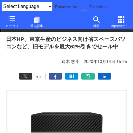
Powered by
Translate
本日みつけたお買い得品
カテゴリ
過去記事
検索
Impressサイト
日本HP、東京生産のビジネス向け省スペースパソ
コンなど、旧モデルを最大62%引きでセール中
鈴木 悠斗
2020年10月14日 15:25
リスト