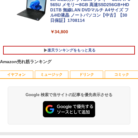
565U メモリー8GB 高速SSD256GB+HD
D1TB 無線LAN DVDマルチ A4サイズ フ
ルHD液晶 ノートパソコン【中古】【30
日保証】1708114
￥34,800
楽天ランキングをもっと見る
Amazon売れ筋ランキング
イヤフォン
ミュージック
ドリンク
コミック
【送料無料】ETC: hp ProDesk 400 G6
【期間限定10%OFFクーポン 8/12 10時
夏帆 The Tale of KAHO [ 村上 春樹 ]
1
1
1
Desktop Mini PC Core i5-10500T 2.30
まで】 モニター 21.5インチ 100Hz FHD
GHz /メモリ16GB /SSD256GB/HDD500
VAパネル スピーカー搭載 ブルーライト
￥2,860
GB/無線LAN/光学ドライブ付き/ 【Wind
軽減 ノングレアタイプ 壁掛け対応 省ス
Google 検索で当サイトの記事を優先表示させる
Anker Soundcore P40i オフホワイト
BRUCE WAYNE feat. Flo Milli, ATL Jacob
【Amazon.co.jp限定】 い・ろ・は・す 2L P
薬屋のひとりごと 17巻 (デジタル版ビッグガ
ows11】WPS Office付き /超小型 中古デ
ペース 角度調整 高視野角 178° Adaptiv
[Explicit]
ET ラベルレス ×8本
ンガンコミックス)
スクトップパソコン 【3ケ月保証】 ＆
e-Sync対応 MAXZEN MJM22CH03-F10
￥7,990
おまけ付き（中古USB式キーボートとマ
0
￥250
￥1,112
￥770
ウス）
￥9,980
プレステップ神道学（9） [ 國學院大學神
2
￥44,800
道文化学部 ]
Anker Soundcore P31i ブラック
BRUCE WAYNE feat. Flo Milli, ATL Jacob
by Amazon 天然水 ラベルレス 500ml ×24本
異世界居酒屋「のぶ」(22) (角川コミックス・
￥1,980