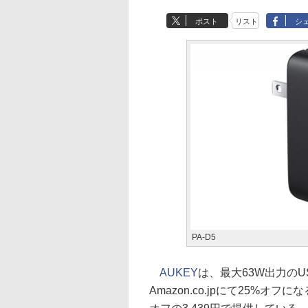
ポスト
リスト
シ
PA-D5
AUKEY
は、最大63W出力のUS
Amazon.co.jpにて25%オ