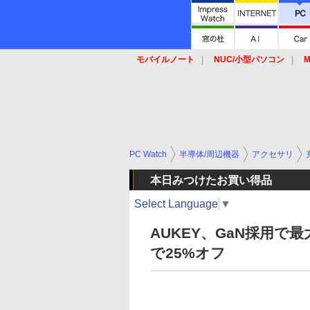
モバイルノート
NUC/小型パソコン
M
SSD
キーボード
マウス
PC Watch
半導体/周辺機器
アクセサリ
本日みつけたお買い得品
Select Language
▼
AUKEY、GaN採用で最
で25%オフ