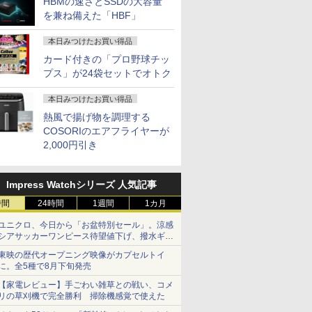
HBMの速さとSSDの大容量
を兼ね備えた「HBF」
本日みつけたお買い得品
カード付きの「プロ野球チッ
プス」が24袋セットでオトク
本日みつけたお買い得品
熱風で揚げ物を調理する
COSORIのエアフライヤーが
2,000円引き
Impress Watchシリーズ 人気記事
時間
24時間
1週間
1カ月
ユニクロ、今日から「お盆特別セール」。涼感
シアサッカーワンピース待望値下げ、撥水ギア
ショーツは1990円に
東映の歴代オープニング映像がカプセルトイ
に。全5種で8月下旬発売
【家電レビュー】手ごわい雑草との戦い、コメ
リの草刈機で完全勝利 掃除機感覚で使えた