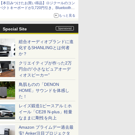
【本日みつけたお買い得品】ロジクールのコン
パクトキーボードが3,720円引き。Bluetoothで3
台接続対応
もっと見る
Special Site
総合オーディオブランドに進
化するSHANLINGとは何者
か？
クリエイティブが作った2万
円台の“小さなピュアオーデ
ィオスピーカー”
鳥肌ものの「DENON
HOME」サウンドを体感し
た！
レイズ鍛造1ピースアルミホ
イール「CE28 N-plus」軽量
なままに剛性を向上
Amazon プライムデー過去最
安! Anker注目プロジェクタ