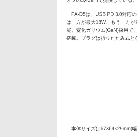
オフの3,439円で提供している
PA-D5は、USB PD 3.0
は一方が最大18W、もう一方が
能。窒化ガリウム(GaN)採用
搭載。プラグは折りたたみ式と
本体サイズは67×64×29mm(