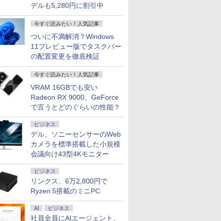
デルも5,280円に割引中
今すぐ読みたい！人気記事
ついに不満解消？Windows
11プレビュー版でタスクバー
の配置変更を徹底検証
今すぐ読みたい！人気記事
VRAM 16GBでも安い
Radeon RX 9000、GeForce
で言うとどのぐらいの性能？
ビジネス
デル、ソニーセンサーのWeb
カメラを標準搭載した小規模
会議向け43型4Kモニター
ビジネス
リンクス、6万2,800円で
Ryzen 5搭載のミニPC
AI
ビジネス
社員全員にAIエージェント、