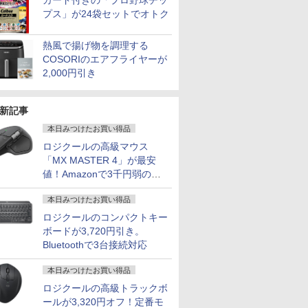
カード付きの「プロ野球チッ
プス」が24袋セットでオトク
熱風で揚げ物を調理する
COSORIのエアフライヤーが
2,000円引き
新記事
本日みつけたお買い得品
ロジクールの高級マウス
「MX MASTER 4」が最安
値！Amazonで3千円弱の割
引
本日みつけたお買い得品
ロジクールのコンパクトキー
ボードが3,720円引き。
Bluetoothで3台接続対応
本日みつけたお買い得品
ロジクールの高級トラックボ
ールが3,320円オフ！定番モ