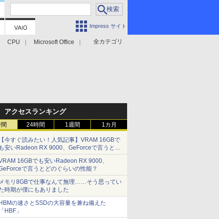
Impress サイト
全カテゴリ
CPU
Microsoft Office
アクセスランキング
時間
24時間
1週間
1カ月
【今すぐ読みたい！人気記事】VRAM 16GBで
も安いRadeon RX 9000、GeForceで言うとど
のぐらいの性能？ - PC Watch
VRAM 16GBでも安いRadeon RX 9000、
GeForceで言うとどのぐらいの性能？
メモリ8GBで仕事なんて無理……そう思ってい
た時期が僕にもありました
HBMの速さとSSDの大容量を兼ね備えた
「HBF」