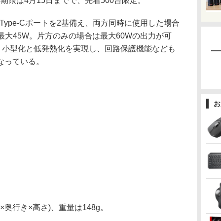
。期限は4月15日までで、先着500台限定。
対応のType-Cポートを2基備え、両方同時に使用した場合
最大45W。片方のみの場合は最大60Wの出力が可
で、小型化と低発熱化を実現し、回路保護機能なども
なっている。
お
幅×奥行き×高さ)、重量は148g。