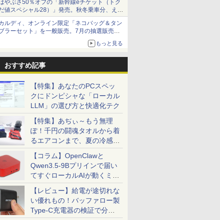
はやぶさ50％オフの「新幹線eチケット（トク
だ値スペシャル28）」発売。秋冬乗車分、えき
ねっと限定
カルディ、オンライン限定「ネコバッグ＆タン
ブラーセット」を一般販売。7月の抽選販売の
当選無効分
もっと見る
おすすめ記事
【特集】あなたのPCスペッ
クにドンピシャな「ローカル
LLM」の選び方と快適化テク
【特集】あぢぃ～もう無理
ぽ！千円の闘魂タオルから着
るエアコンまで、夏の冷感グ
ッズ一挙紹介
【コラム】OpenClawと
Qwen3.5-9Bプリインで届い
てすぐローカルAIが動くミニ
PC「SER9 Pro」
【レビュー】給電が途切れな
い優れもの！バッファロー製
Type-C充電器の検証で分か