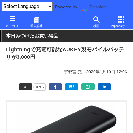
Powered by
Translate
PC Watch
半導体/周辺機器
アクセサリ
モバイルバッテリ
カテゴリ
過去記事
検索
Impressサイト
本日みつけたお買い得品
Lightningで充電可能なAUKEY製モバイルバッテ
リが3,000円
宇都宮 充
2020年1月10日 12:06
リスト