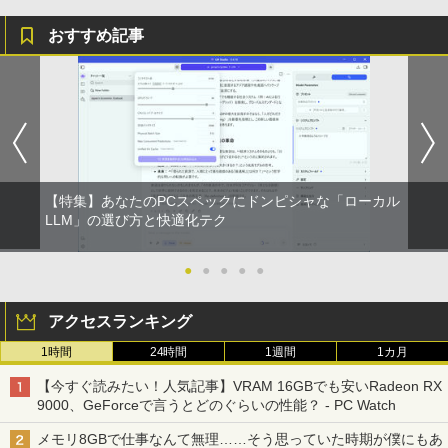
おすすめ記事
【特集】あなたのPCスペックにドンピシャな「ローカル
LLM」の選び方と快適化テク
●
●
●
●
●
アクセスランキング
1時間
24時間
1週間
1カ月
【今すぐ読みたい！人気記事】VRAM 16GBでも安いRadeon RX
9000、GeForceで言うとどのぐらいの性能？ - PC Watch
メモリ8GBで仕事なんて無理……そう思っていた時期が僕にもあ