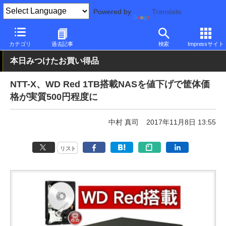
Powered by
Translate
PC Watch
半導体/周辺機器
NAS
その他
カテゴリ
過去記事
検索
Impressサイト
本日みつけたお買い得品
NTT-X、WD Red 1TB搭載NASを値下げで筐体価
格が実質500円程度に
中村 真司
2017年11月8日 13:55
リスト