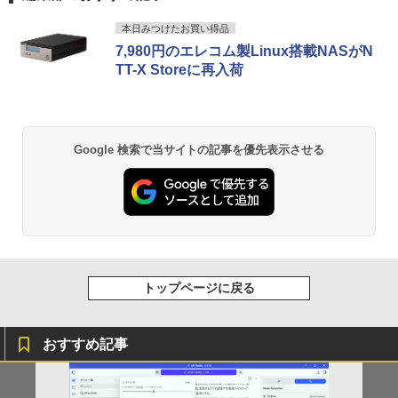
5
￥22,399
SFF Core i3-10100 3.60GHz /メモリ：1
by Amazon 天然水 ラベルレス 500ml ×24本
薬屋のひとりごと 17巻 (デジタル版ビッグガ
6GB /SSD：256GB /無線LAN/Windows
本日みつけたお買い得品
富士山の天然水 バナジウム含有 水 ミネラル
ンガンコミックス)
11 Pro/ 中古良い WPS Office付き デスク
7,980円のエレコム製Linux搭載NASがN
ウォーター ペットボトル 静岡県産 500ミリリ
トップPC &おまけ付き（中古USB式キー
【新商品特価11699円！8/11 1:59迄】モ
5
TT-X Storeに再入荷
ットル (Smart Basic)
￥770
Lenovo ThinkPad X13 Gen1 Gen2 Ge
ボートとマウス） 3ケ月保証
バイルモニター 15.6インチ ポータブルモ
5
n3 モデル選択可能 [ Windows11 / Offic
ニター モバイルディスプレイ 1920×108
￥1,380
e付き / SSD 256GB 512GB / メモリ 8G
0 フルHD IPSパネル 非光沢 HDR スピー
￥32,800
B 16GB / 第10世代 第11世代 第12世代 I
カー内蔵 保護カバー付き 軽量 薄型 Type
ntel Core i5] 初期設定不要 Office 中古
-C ミニHDMI 在宅 テレワーク simplus
異世界居酒屋「のぶ」(22) (角川コミックス・
Google 検索で当サイトの記事を優先表示させる
ノートパソコン 中古パソコン 中古pc レ
シンプラス SP-MBM156 【送料無料】
エース)
【Amazon.co.jp限定】 い・ろ・は・す 2L P
ノボ シンクパッド【Win11正式対応】
ET ラベルレス ×8本
￥11,699
￥832
￥30,800
￥1,001
HUNTER×HUNTER モノクロ版 39 (ジャンプ
コミックスDIGITAL)
by Amazon 天然水ラベルレス 2L×9本
トップページに戻る
￥572
￥1,117
おすすめ記事
スーパーの裏でヤニ吸うふたり 9巻 (デジタル
版ビッグガンガンコミックス)
コカ・コーラ やかんの麦茶 from 爽健美茶 ラ
ベルレス 650mlPET×24本