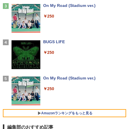
ws11搭載 ノートPC パソコン ノート 中
100日後に英語がものになる1日10分 ネ
3
古パソコン 中古PC オフィス 中古
Anker Soundcore Liberty 5 ミッドナイトブ
On My Road (Stadium ver.)
￥9,480
イティブ英語書き写し [ ブレット・リン
ラック
ゼイ ]
中古パソコン | HP | ProDesk 600 G4 SF
3
￥26,800
￥250
F | Windows11 | デスクトップ | 一年保
￥14,990
証 | 第8世代 | Core i5 8500 3.0(〜最大4.
￥1,980
1)GHz | MEM:8GB | SSD:256GB(NVMe)
【1,000円クーポン＋ポイント最大31.5%
3
| DVDマルチ | 無線LAN:なし | Win11Pro
還元！】PCモニター 液晶ディスプレイ 2
【マラソンP5倍/10%オフクーポン】【ワ
64Bit
4インチ VA FHD 1080P フルHD 非光沢
3
ケあり/激安商品】 中古ノートパソコン
ディスプレイ（100Hz/VGA/HDMI1.4 ブ
【2026年アップグレード版】AOKIMI ワイヤ
BUGS LIFE
【全巻】DRAGON BALL 1-42巻セット
4
レノボ Lenovo ThinkPad L380 第8世代
ルーライト軽減 フリッカーレス VESA対
レスイヤホン bluetooth イヤホン V12 小型
￥21,980
（ジャンプコミックス） [ 鳥山 明 ]
Core i5 メモリ8GB/16GB SSD128/256G
応 Adaptive Sync対応 4000:1コントラ
軽量 ブルートゥースHi-Fi 最大36時間再生 ぶ
￥250
B/512GB 13.3インチ Windows11 Pro 送
スト チルト調節可 PCモニター KTC H24
るーとゅーす コードレス ENCノイズキャン
￥20,328
料無料 保証付き
V27
セリング 自動ペアリング Type-C充電 マイク
付き 防水 タッチ式音量調整 スポーツ/通勤/通
中古パソコン | HP | ProOne 600 G5 All-i
4
学/WEB会議(ホワイト)
￥15,800
￥10,143
n-One | Windows11 | 一体型 | 一年保証
| 第9世代 | Core i3 9100T 3.1(～最大3.7)
On My Road (Stadium ver.)
￥1,964
GHz | MEM:16GB | SSD:256GB(新品) |
【送料無料】日経エンタテインメント9月
5
DVD-ROM | 無線LAN:なし | Webカメラ
号特別表紙版 2026年9月号 【日経エンタ
￥250
エントリーで最大10倍！｜【Win11正式
内蔵 | フルHD | Win11Pro64Bit | ACアダ
モニター 23.8インチ 144Hz FHD pcモニ
テインメント増刊】【雑誌】
4
4
対応モデル】アウトレット 第8世代 Core
プター付属
ター フリッカーレス FullHD ブルーライ
Xiaomi シャオミ REDMI Buds 8 Lite ワイヤ
i5 ノートパソコン Win11対応 15.6型 大
トカット ノングレア ディスプレイ HDMI
レスイヤホン Bluetooth 5.4 ノイズキャンセ
￥980
画面中古PC 富士通 NEC DELL 新品SSD
144hz pcモニター Adaptive-Sync ブラ
リング ANC 36時間再生
￥29,980
搭載 メモリ最大32GB 新品SSD最大2TB
ック MAXZEN MJM24IC01 MJM24IC02-
Amazonランキングをもっと見る
Office付き DVD内蔵/テンキー/WEBカメ
F144 マクスゼン
￥2,980
ラ選択可 中古パソコン
編集部のおすすめ記事
￥10,980
【送料無料】DT：DELL Optiplex 3080