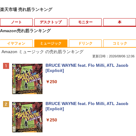
楽天市場 売れ筋ランキング
ノート
デスクトップ
モニター
本
Amazon売れ筋ランキング
イヤフォン
ミュージック
ドリンク
コミック
中古パソコン | Dell | Latitude 3500 | Wi
エアリア 世田谷電器 世田谷の給水塔 キ
【マラソンセール期間中ポイント5倍】中
2027 近江兄弟社中学校・直前対策合格セ
1
1
1
1
Amazon ミュージック の売れ筋ランキング
ndows11 | ノートPC | 一年保証 | 第8世
ーボード用メンテナンスツール キーキャ
古モニター 19〜27インチ サイズ選択可
ット問題集(5冊) 中学受験 過去問の傾向
代 | Core i5-8265U 1.6(〜最大3.9)GHz |
ップ外し スイッチプラー AR-REMOVE
能 HDMI / DisplayPort / VGA / DVI 端子
と対策 / 参考書 自宅学習 送料無料 / 受験
更新日時：2026/08/06 12:06
MEM:8GB | SSD:256GB(新品) | 光学ド
選択可能 店長おまかせ ケーブル付き サ
専門サクセス
Anker Soundcore P40i オフホワイト
BRUCE WAYNE feat. Flo Milli, ATL Jacob
ライブ非搭載 | 無線LAN:あり | Webカメ
ブモニターにおすすめ 動作確認済み 30
￥1,580
[Explicit]
ラ内蔵 | フルHD | テンキー | Win11Pro6
日保証 送料無料
￥19,250
￥5,990
4Bit | ACアダプター付属
￥250
￥4,580
￥25,980
ミニPC Dell HP Lenovo 高速CPU 第8世
2
代 Corei3/i5-8500T メモリ最大16GB SS
買わない生活 [ 稲垣 えみ子 ]
2
D1TB 二画面デュアル アウトレット オフ
Anker Soundcore P31i ブラック
BRUCE WAYNE feat. Flo Milli, ATL Jacob
ィス付き 最新MSOffice2024可 Win11Pr
モニター 21.5型 液晶ディスプレイ ベゼ
￥1,980
2
[Explicit]
【最新Office2024】中古ノート Lenovo
o 中古パソコンデスクトップパソコン ミ
ル ディスプレイ 液晶モニター PCモニタ
2
￥4,990
ThinkPad L580 第8世代Core i5 大画面
ニPC デル 中古パソコンデスクトップPC
ー 壁掛け フリッカーレス FreeSync 21.
￥250
15.6インチ液晶 メモリ8GB/16GB 新品S
5インチ 角度調節 FullHD ブルーライト
SD 1TB テンキー付き Webカメラ内蔵 U
カット VAパネル VESAフル FHDノング
￥17,888
SB 3.0 無線LAN搭載 office付き Windo
レア MAXZEN JM22CH02