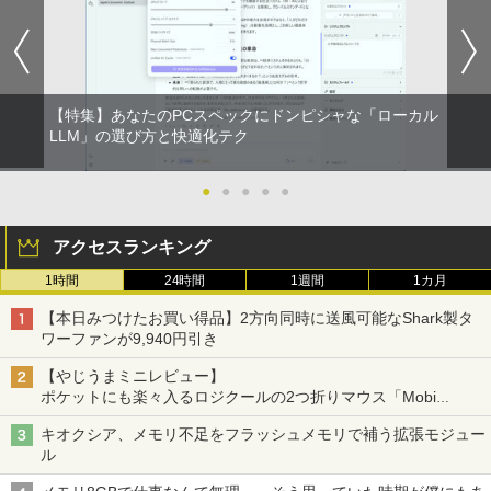
￥810
￥1,653
ONE PIECE モノクロ版 115 (ジャンプコミッ
クスDIGITAL)
by Amazon 炭酸水 ラベルレス 500ml ×24本
【特集】あなたのPCスペックにドンピシャな「ローカル
強炭酸水 ペットボトル 500ミリリットル (Sm
LLM」の選び方と快適化テク
art Basic)
￥594
￥1,625
●
●
●
●
●
アクセスランキング
1時間
24時間
1週間
1カ月
【本日みつけたお買い得品】2方向同時に送風可能なShark製タ
ワーファンが9,940円引き
【やじうまミニレビュー】
ポケットにも楽々入るロジクールの2つ折りマウス「Mobi
Fold」。その気になるギミックとは？
キオクシア、メモリ不足をフラッシュメモリで補う拡張モジュー
ル