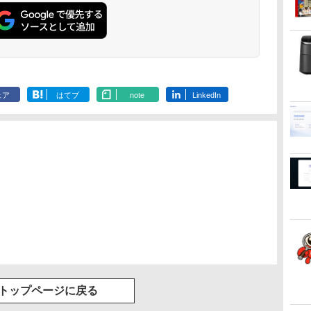
36時間再生 ぶるーと
ゅーす コードレス
ENCノイズキャンセ
リング 自動ペアリン
グ Type-C充電 マイ
ク付き 防水 タッチ式
音量調整 スポーツ/通
勤/通学/WEB会議(ホ
ェア
はてブ
note
LinkedIn
ワイト)
トップページに戻る