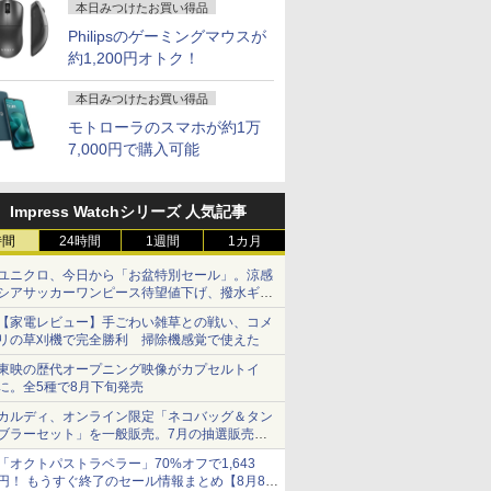
本日みつけたお買い得品
Philipsのゲーミングマウスが
約1,200円オトク！
本日みつけたお買い得品
モトローラのスマホが約1万
7,000円で購入可能
Impress Watchシリーズ 人気記事
時間
24時間
1週間
1カ月
ユニクロ、今日から「お盆特別セール」。涼感
シアサッカーワンピース待望値下げ、撥水ギア
ショーツは1990円に
【家電レビュー】手ごわい雑草との戦い、コメ
リの草刈機で完全勝利 掃除機感覚で使えた
東映の歴代オープニング映像がカプセルトイ
に。全5種で8月下旬発売
カルディ、オンライン限定「ネコバッグ＆タン
ブラーセット」を一般販売。7月の抽選販売の
当選無効分
「オクトパストラベラー」70%オフで1,643
円！ もうすぐ終了のセール情報まとめ【8月8日