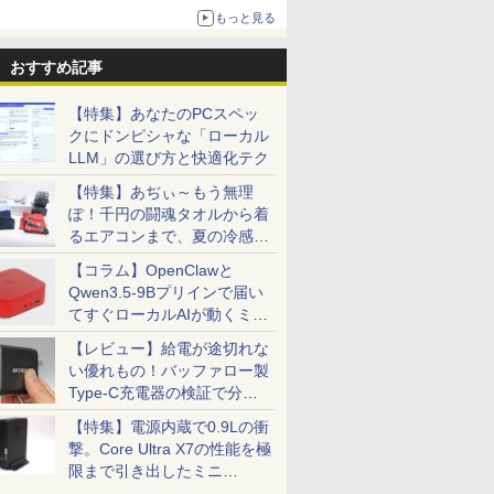
更新】
もっと見る
ニンテンドーeショップでは「大神 絶景版」が
67%オフで990円
おすすめ記事
【特集】あなたのPCスペッ
クにドンピシャな「ローカル
LLM」の選び方と快適化テク
【特集】あぢぃ～もう無理
ぽ！千円の闘魂タオルから着
るエアコンまで、夏の冷感グ
ッズ一挙紹介
【コラム】OpenClawと
Qwen3.5-9Bプリインで届い
てすぐローカルAIが動くミニ
PC「SER9 Pro」
【レビュー】給電が途切れな
い優れもの！バッファロー製
Type-C充電器の検証で分か
ったこと
【特集】電源内蔵で0.9Lの衝
撃。Core Ultra X7の性能を極
限まで引き出したミニ
PC「GPD BOX」