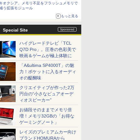
キオクシア、メモリ不足をフラッシュメモリで
補う拡張モジュール
もっと見る
Special Site
ハイグレードテレビ「TCL
Q7D Pro」。圧巻の色彩美で
映画＆ゲームが極上体験に
「A&ultima SP4000T」の魅
力！ポケットに入るオーディ
オの醍醐味
クリエイティブが作った2万
円台の“小さなピュアオーデ
ィオスピーカー”
お値段そのままでメモリ倍
増！メモリ32GBの「お得な
ゲーミングノート」
レイズのプレミアムカー向け
ブランドHOMURAから