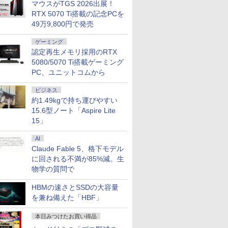
マウスがTGS 2026出展！
LD 6500Y メモリ8GB
リーズ（7010等） Core i7
！枠部分はなる
量超薄型／モバイルモニター
Windows11 Office付き｜HP Elite
メモリ16GB SSD500GB Windows11
ニター ディスプレイ ホワイ
i7-10810U メモリ16GB／
ニター 27インチ
￥961,000
RTX 5070 Ti搭載の記念PCを
D256GB USB3.0 HDMI
 3.4G/メモリ
選びます！
15.6インチ フルHD 4K
Dragonfly 2in1｜Core i5 第8世代
デスクトップPC モニター付き 23.8型
ト 23.8型 165Hz フルHD
SSD256GB・512GB・1
晶ディスプレイ 
￥12,480
￥49,800
￥181,070
￥19,980
￥55,000
￥23,731
49万9,800円で発売
uetooth 無線LAN
GB/DVD-ROM/激安セール
ル付属】【30
144Hz タッチパネル バッテ
8265U メモリ 8GB SSD 256GB 13.3型
IPS 100Hz 1年保証 高性能 配信 動画編
1920x1080 ノングレア ゲー
Webカメラ USB Type-C W
(2560x1440) Fas
1 JIS規格 日本語配列キーボ
リー内蔵 無線接続 12モデル
FHD 1,920×1,080 タッチパネル WEB
集 eスポーツ 初心者 一式 ゲーミング
ミングディスプレイ モニタ
WPS Office
1ms(MPRT) 12
win11【NC14J】
選択 非光沢 IPSパネル Type-
カメラ LTE 対応｜中古 パソコン 2-in-
パソコン デスクトップパソコン
ー 液晶 VESA 壁掛け 144hz
ブルーライトフ
ゲーミング
C HDMI 軽量 薄型 リモート
1 タブレットPC
PS5 Switch PR02 GH-
ーFreeSync & 
認定再生メモリ採用のRTX
ワーク ディスプレイ 持ち運
ELCG238B-WH
高輝度400cd/m²
5080/5070 Ti搭載ゲーミング
び ポータブルモニター
HDMI×2 DP×1.4
PC、ユニットコムから
7
8
9
10
H27T22C 3年保
ビジネス
約1.49kgで持ち運びやすい
15.6型ノート「Aspire Lite
15」
AI
グのため
みんなの日本語 初級2
杖と剣のウィストリア
ONE PIECE モノクロ
【全巻】 
Claude Fable 5、格下モデル
nald T.
第3版 本冊 [ スリーエ
（16） 【電子書籍】[
版 115 【電子書籍】[
僕 1-8巻
に回される不満が85%減。生
ーネットワーク 編 ]
大森藤ノ ]
尾田栄一郎 ]
ンプコミック
物学の質問で
賀沢 紅茶 ]
￥2,750
￥594
￥594
￥5,764
HBMの速さとSSDの大容量
を兼ね備えた「HBF」
本日みつけたお買い得品