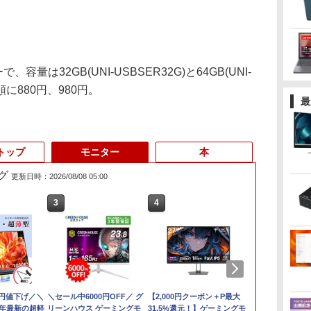
容量は32GB(UNI-USBSER32G)と64GB(UNI-
順に880円、980円。
最
トップ
モニター
本
グ
更新日時：2026/08/08 05:00
3
3
3
4
1
1
1
0円値下げ／＼
 P5倍｜MS Office 2024 H&B
1日まで限定価格／ゲーミングPC
＼セール中6000円OFF／ グ
中古ノートパソコン Panasonic Let's
LENOVO レノボ ThinkStation
【2,000円クーポン＋P最大
【新品】14イ
ポイント10倍
中古品 | 2
6年最新の超軽
中古 2in1 ノートパソコン
新品 RTX5060 Ryzen7 5700X
リーンハウス ゲーミングモ
note CF-LV9 14型FHD 第10世代Core
PGX(30KL0005JP)
31.5%還元！】ゲーミングモ
ノートパソコン o
Windows 11 
モニター | 