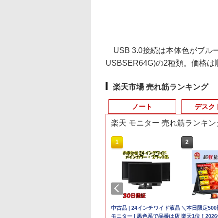
USB 3.0接続は本体色がブルーで、
USBSER64G)の2種類。価格は
楽天市場 売れ筋ランキング
ノート
デスク
楽天 モニター 売れ筋ランキン
3
3
4
1
1
1
2
2
2
&B
C
円OFF／ グ
中古ノートパソコン Panasonic Let's
LENOVO レノボ ThinkStation
【2,000円クーポン＋P最大
【新品】14インチワイド液晶 フルHD
ポイント10倍 送料無料 中古パソコン
中古品 | 24インチワイド液晶
＼本日限定50
本日超得
＼1
X
ゲーミングモ
note CF-LV9 14型FHD 第10世代Core
PGX(30KL0005JP)
31.5%還元！】ゲーミングモ
ノートパソコン office付き Intel
Windows 11 Pro 64bit 搭載 DELL
モニター | 黒色系で品番は店
楽天1位！202
搭載｜
セット 