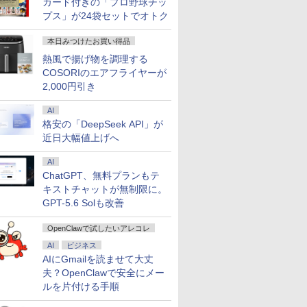
カード付きの「プロ野球チッ
プス」が24袋セットでオトク
本日みつけたお買い得品
熱風で揚げ物を調理する
COSORIのエアフライヤーが
2,000円引き
AI
格安の「DeepSeek API」が
近日大幅値上げへ
AI
ChatGPT、無料プランもテ
キストチャットが無制限に。
GPT-5.6 Solも改善
OpenClawで試したいアレコレ
AI
ビジネス
AIにGmailを読ませて大丈
夫？OpenClawで安全にメー
ルを片付ける手順