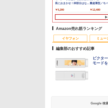
1
レイ ホワイ
i7-10810U メモリ16GB／
ニター 27インチモニター 液
Pentium GOLD 6500Y メモリ8GB
OptiPlex シリーズ（7010等） Core i7
長におまかせ！枠部分はなる
量超薄型／モ
Wind
メモリ
￥961,000
型
z フルHD
SSD256GB・512GB・1TB選択可
晶ディスプレイ WQHD
M.2 SATA SSD256GB USB3.0 HDMI
第3世代 3770 3.4G/メモリ
べく細いのを選びます！
15.6インチ フル
Drag
デスク
￥55,000
￥23,731
￥34,800
￥19,800
￥5,280
￥12,480
￥49,
￥181
.3型
画編
ノングレア ゲー
Webカメラ USB Type-C Windows 11
(2560x1440) Fast IPS 200Hz
WEBカメラ Bluetooth 無線LAN
8G/HDD500GB/DVD-ROM/激安セール
【VGAケーブル付属】【30
144Hz タッ
8265
IPS
B
グ
レイ モニタ
WPS Office
1ms(MPRT) 124%sRGB 低
Windows11 JIS規格 日本語配列キーボ
日保証】
リー内蔵 無線接
FHD
集 e
n-
掛け 144hz
ブルーライトフリッカーフリ
ード ノートPC win11【NC14J】
選択 非光沢 IPS
カメラ
パソ
02 GH-
ーFreeSync & G-Sync対応
C HDMI 軽量
1 タ
高輝度400cd/m² PS5対応
ワーク ディス
Amazon売れ筋ランキング
HDMI×2 DP×1.4 KTC
び ポータブル
10
1
2
H27T22C 3年保証
イヤフォン
ミュー
編集部のおすすめ記事
ビクター
モードを
E PIECE モノクロ
【全巻】 正反対な君と
妹は知っている（8）
信じていた仲間達に
115 【電子書籍】[
僕 1-8巻セット （ジャ
【電子限定特典つき】
ンジョン奥地で殺さ
栄一郎 ]
ンプコミックス） [ 阿
【電子書籍】[ 雁木万
かけたがギフト『無
賀沢 紅茶 ]
里 ]
ガチャ』でレベル999
4
￥5,764
￥792
￥792
の仲間達を手に入れ
Anker Soundcore
BRUCE WAYNE feat.
【Amazon.co.jp限
薬屋のひとりごと 17
Anker Soundcore
BRUCE WAYNE feat
by Amazon 天然水
異世界居酒屋「の
元パーティーメンバ
P40i オフホワイト
Flo Milli, ATL Jacob
定】 い・ろ・は・す
巻 (デジタル版ビッグ
P31i ブラック
Flo Milli, ATL Jacob
ラベルレス 500ml
ぶ」(22) (角川コミッ
と世界に復讐＆『ざ
[Explicit]
2L PET ラベルレス
ガンガンコミックス)
[Explicit]
×24本 富士山の天然
クス・エース)
ぁ！』します！【電
￥7,990
￥5,990
×8本
水 バナジウム含有 
書籍】
￥250
￥1,112
￥770
￥250
￥1,380
￥832
Google
ミネラルウォーター
ペットボトル 静岡県