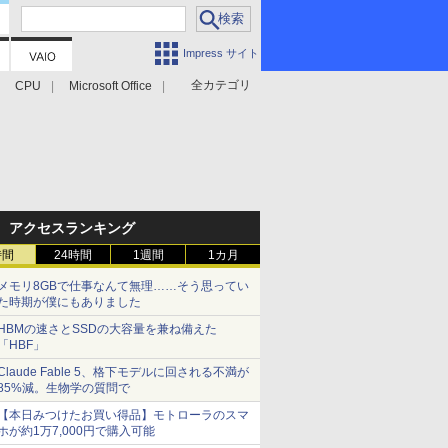
Impress サイト
全カテゴリ
CPU
Microsoft Office
アクセスランキング
時間
24時間
1週間
1カ月
メモリ8GBで仕事なんて無理……そう思ってい
た時期が僕にもありました
HBMの速さとSSDの大容量を兼ね備えた
「HBF」
Claude Fable 5、格下モデルに回される不満が
85%減。生物学の質問で
【本日みつけたお買い得品】モトローラのスマ
ホが約1万7,000円で購入可能