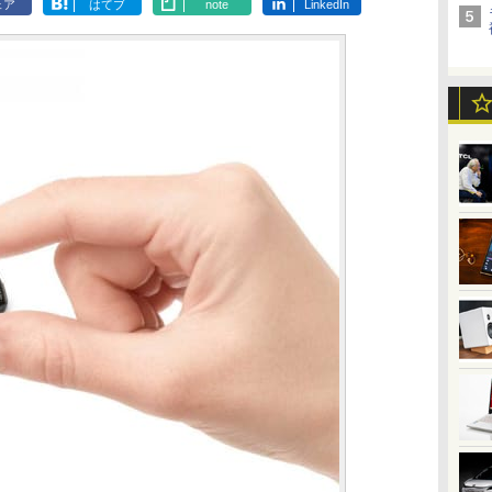
ェア
はてブ
note
LinkedIn