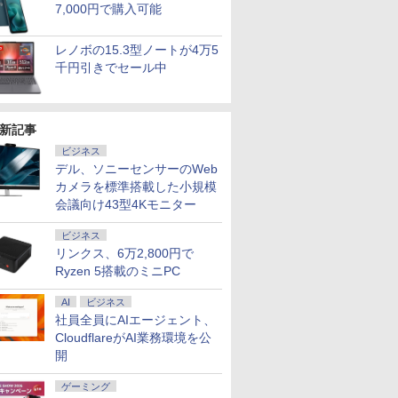
7,000円で購入可能
レノボの15.3型ノートが4万5
千円引きでセール中
新記事
ビジネス
デル、ソニーセンサーのWeb
カメラを標準搭載した小規模
会議向け43型4Kモニター
ビジネス
リンクス、6万2,800円で
2
2
2
3
3
3
4
Ryzen 5搭載のミニPC
AI
ビジネス
社員全員にAIエージェント、
CloudflareがAI業務環境を公
開
ンチワイド液晶 フルHD
 送料無料 中古パソコン
4インチワイド液晶
＼本日限定500円値下げ／＼
本日超得 P5倍｜MS Office 2024 H&B
＼11日まで限定価格／ゲーミングPC
＼セール中6000円OFF／ グ
中古ノートパソコン Panason
LENOVO レノボ ThinkSta
【2,000円クー
ゲーミング
ffice付き Intel
Pro 64bit 搭載 DELL
黒色系で品番は店
楽天1位！2026年最新の超軽
搭載｜中古 2in1 ノートパソコン
セット 新品 RTX5060 Ryzen7 5700X
リーンハウス ゲーミングモ
note CF-LV9 14型FHD 
PGX(30KL0005JP)
31.5%還元！】