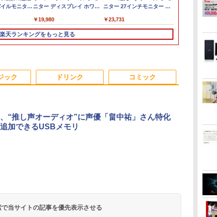
バイルモニター
ows11 Office付き｜HP Elite
16GB SSD500GB Windows11
ニター ディスプレイ ホワイ
i7-10810U メモリ16GB／
ニター 27インチモニター 液
Pentium GO
OptiPlex シ
長におまかせ
￥961,000
HD 4K
onfly 2in1｜Core i5 第8世代
トップPC モニター付き 23.8型
ト 23.8型 165Hz フルHD
SSD256GB・512GB・1TB選択可
晶ディスプレイ WQHD
M.2 SATA SS
第3世代 3770
べく細いのを
800
,070
￥19,980
￥55,000
￥23,731
￥34,800
￥19,800
￥5,280
チパネル バッテ
U メモリ 8GB SSD 256GB 13.3型
 100Hz 1年保証 高性能 配信 動画編
1920x1080 ノングレア ゲー
Webカメラ USB Type-C Windows 11
(2560x1440) Fast IPS 200Hz
WEBカメラ Bl
8G/HDD500
【VGAケーブ
続 12モデル
 1,920×1,080 タッチパネル WEB
スポーツ 初心者 一式 ゲーミング
ミングディスプレイ モニタ
WPS Office
1ms(MPRT) 124%sRGB 低
Windows1
日保証】
楽天ランキングをもっと見る
パネル Type-
 LTE 対応｜中古 パソコン 2-in-
コン デスクトップパソコン
ー 液晶 VESA 壁掛け 144hz
ブルーライトフリッカーフリ
ード ノートPC 
 薄型 リモート
ブレットPC
PS5 Switch PR02 GH-
ーFreeSync & G-Sync対応
プレイ 持ち運
ELCG238B-WH
高輝度400cd/m² PS5対応
モニター
HDMI×2 DP×1.4 KTC
3
4
5
6
H27T22C 3年保証
ジック
ドリンク
コミック
、“推し声オーディオ”に声優「畠中祐」さん特化
追加できるUSBメモリ
ダ
バムとケロのデイブッ
転生したら第七王子だ
タッチペンで音が聞け
プログラミン
れ
ク Bam and Kero
ったので、気ままに魔
る！はじめてずかん
の数学大全 [ Ro
限
Day Book [ 島田ゆか ]
術を極めます（24）
1000 英語つき [ 小学館
Kneusel ]
9
【電子書籍】[ 石沢庸
]
￥4,950
￥825
￥5,478
￥5,500
て
介 ]
.
Anker Soundcore
On My Road
by Amazon 天然水
ONE PIECE モノクロ
【2026年アップグレ
On My Road
by Amazon 炭酸水
HUNTER×HUNTER
Xiaomi シャオミ
BUGS LIFE
コカ・コーラ やかんの
スーパーの裏でヤニ吸
ー
Liberty 5 ミッドナイ
(Stadium ver.)
ラベルレス 2L×9本
版 115 (ジャンプコミ
ード版】AOKIMI ワ
(Stadium ver.)
ラベルレス 500ml
モノクロ版 39 (ジャ
REDMI Buds 8 Lite ワ
麦茶 from 爽健美茶 ラ
うふたり 9巻 (デジタル
ま
￥250
トブラック
ックスDIGITAL)
イヤレスイヤホン
×24本 強炭酸水 ペッ
ンプコミックス
イヤレスイヤホン
ベルレス
版ビッグガンガンコミ
子
￥250
￥1,117
￥250
水
bluetooth イヤホン
トボトル 500ミリリ
DIGITAL)
Bluetooth 5.4 ノイズ
650mlPET×24本
ックス)
￥14,990
￥594
￥1,964
￥1,625
￥572
￥3,480
￥2,009
￥810
 検索で当サイトの記事を優先表示させる
V12 小型軽量 ブルー
ットル (Smart
キャンセリング ANC
トゥースHi-Fi 最大
Basic)
36時間再生