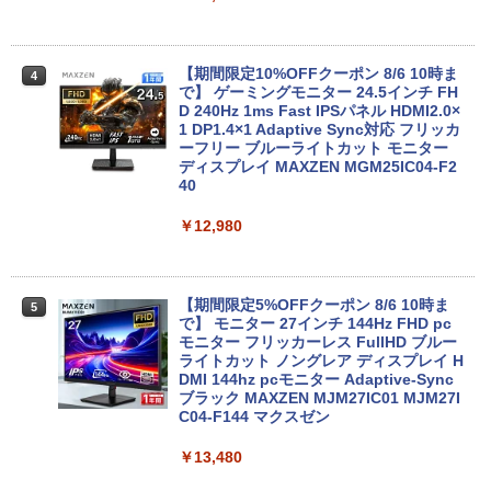
Lenovo ThinkCentre M70q Tiny【Cor
4
中古ノートパソコン パナソニック Let's
e i5-10400T/メモリ8GB(DDR4)/M.2 SS
【期間限定10%OFFクーポン 8/6 10時ま
4
4
note SV7 第8世代 Core i5 Windows11
D256GB/Win11Pro 64bit】中古/送料無
で】 ゲーミングモニター 24.5インチ FH
Pro WPS Office 2024付き メモリ8GB S
料 ※沖縄・離島を除く
D 240Hz 1ms Fast IPSパネル HDMI2.0×
SD256GB/1TB選択可 12型 無線LAN HD
1 DP1.4×1 Adaptive Sync対応 フリッカ
MI 軽量 モバイル ビジネス 在宅勤務 学生
ーフリー ブルーライトカット モニター
￥33,000
向け
ディスプレイ MAXZEN MGM25IC04-F2
40
￥15,800
￥12,980
【期間限定P15倍+最大10%OFFクーポ
5
ン】 【3年保証】HP ELITEDESK 800 G
6 DM SSD256GB メモリ16GB Core i3
中古美品 フルHD 15.6インチ TOSHIBA
Windows 11 Pro 中古 アウトレット 返
5
dynabook B65/D B65/Mシリーズ / Win
品 送料無料 中古デスクトップパソコン
【期間限定5%OFFクーポン 8/6 10時ま
5
dows11/ 高性能 第8世代Core i5-8250u/
中古パソコン デスクトップパソコン デス
で】 モニター 27インチ 144Hz FHD pc
8GB/ 爆速256GB-SSD/ カメラ/ 無線/ リ
クトップ PC ミニPC OFFICE付き
モニター フリッカーレス FullHD ブルー
カバリ/ Office付き/ Win11【中古ノート
ライトカット ノングレア ディスプレイ H
パソコン 中古パソコン 中古PC】税込送
DMI 144hz pcモニター Adaptive-Sync
￥37,400
料無料 あす楽対応 即日発送
ブラック MAXZEN MJM27IC01 MJM27I
C04-F144 マクスゼン
￥19,990
￥13,480