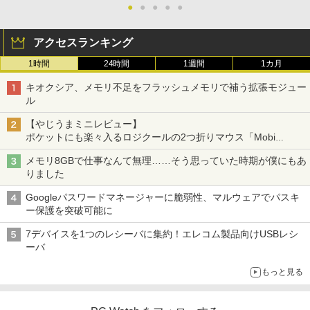
●
●
●
●
●
アクセスランキング
1時間
24時間
1週間
1カ月
キオクシア、メモリ不足をフラッシュメモリで補う拡張モジュー
ル
【やじうまミニレビュー】
ポケットにも楽々入るロジクールの2つ折りマウス「Mobi
Fold」。その気になるギミックとは？
メモリ8GBで仕事なんて無理……そう思っていた時期が僕にもあ
りました
Googleパスワードマネージャーに脆弱性、マルウェアでパスキ
ー保護を突破可能に
7デバイスを1つのレシーバに集約！エレコム製品向けUSBレシ
ーバ
もっと見る