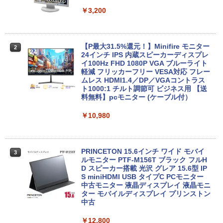
ート NEC VersaPro VKF11U-6 初期設定
ソコン 中古PC デスクトップPC Office
済 すぐ使える 90日保証 送料無料
中古品 中古 あす楽
￥3,200
￥5,980
￥15,500
【P最大31.5%還元！】Minifire モニター
2
24インチ IPS 内蔵スピーカーディスプレ
【初心者向け】ノートパソコン 中古 激安
中古パソコン windows 10 Pro 32bit デ
イ100Hz FHD 1080P VGA ブルーライト
2
2
Windows10 店長おまかせ 中古ノートパ
スクトップ【WPS Office付】富士通 Dシ
軽減 フリッカーフリー VESA対応 フレー
ソコン 15型以上 中古ノートPC 中古PC
リーズ Celeron ~/メモリ2G/HDD160GB/
ムレス HDMI1.4／DP／VGAコントラス
HDD250GB 4GB 中古パソコン Celeron
DVD-ROM【中古】【中古パソコン】
ト1000:1 チルト調節可 ビジネス用 【送
or Core2 or AMD 富士通 NEC等 在宅 テ
【中古PC】【即納】【在庫処分】【安心
料無料】pcモニター (ケーブル付）
レワーク パソコン 訳あり品
保証】【ワード・エクセル・パワーポイ
ント】【事務処理用として最適】
￥10,980
￥7,800
￥12,800
PRINCETON 15.6インチ ワイド モバイ
3
ノートパソコン 最新 Windows11 15.6型
ルモニター PTF-M156T ブラック フルH
3
NEC VersaPro 第七世代 Corei3 メモリ4
hp ProDesk 600 G5 SFF Core i5-8500
D スピーカー搭載 光沢 グレア 15.6型 IP
3
GB SSD128GB 無線LAN HDMI Bluetoo
3GHz 8GB 256GB(SSD) DisplayPort x
S miniHDMI USB タイプC PCモニター
th USB3.0 SDカード Office バーサプロ
2/アナログRGB出力 DVD+-RW Window
中古モニター 液晶ディスプレイ 液晶モニ
ノートPC パソコン 中古パソコン 中古PC
s11 Pro 64bit 【中古】【20260304】
ター モバイルディスプレイ プリンストン
Win11 オフィス 中古 格安
中古
￥27,000
￥8,980
￥12,800