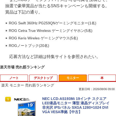
抽選で豪華賞品が当たるSNSキャンペーンも開催する。
賞品は下記の通り。
ROG Swift 360Hz PG259QNゲーミングモニター(1名)
ROG Cetra True Wireless ゲーミングイヤホン(5名)
ROG Keris Wireles ゲーミングマウス(5名)
ROGノートブック(20名)
応募方法など詳細は特集サイトを参照されたい。
楽天市場 売れ筋ランキング
ノート
デスクトップ
モニター
本
楽天 モニター 売れ筋ランキング
更新日時：2026/08/06 09:00
【マラソンセール期間中ポイント5倍】中
富士通 デスクトップ ESPRIMO D588 第
NEC LCD-AS193Mi 19インチ スクエア
1
1
1
古タブレットPC 第8世代 Celeron メモリ
8世代Celeron メモリ8GB SSD120GB S
LED液晶モニター 薄型 液晶ディスプレイ
4GB ストレージ128GB 10.1インチ グレ
SD256GB windows10 Windows11 DVD
非光沢 IPSパネル SXGA 1280×1024 DVI
ア タッチパネル Windows11 モバイルノ
ROM 中古デスクトップパソコン 中古パ
VGA VESA準拠【中古】