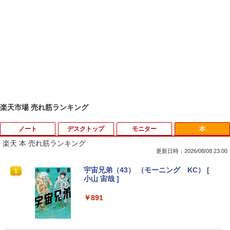
楽天市場 売れ筋ランキング
ノート
デスクトップ
モニター
本
楽天 本 売れ筋ランキング
更新日時：2026/08/08 23:00
【★最大100%ポイント】【Windows X
モニター台 ラック ヴィト 【玄関先迄納
宇宙兄弟（43） （モーニング KC） [
1
1
1
P 搭載】大手メーカー おまかせ ノートパ
品】 ニトリ
小山 宙哉 ]
ソコン/Celeron Core2/メモリ:4GB/SSD:
128GB/15.6インチ 大画面/DVD/新品 マ
￥1,790
￥891
ウス 付き/中古ノートPC 中古ノートパソ
コン パソコン 中古パソコン