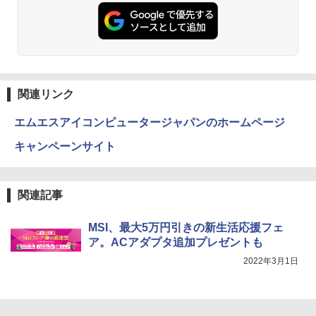
ET ラベルレス ×8本
￥5,990
￥250
￥832
￥1,112
Anker Soundcore Liberty 5 ミッドナイトブ
On My Road (Stadium ver.)
ONE PIECE モノクロ版 115 (ジャンプコミッ
ラック
クスDIGITAL)
by Amazon 天然水ラベルレス 2L×9本
関連リンク
￥250
￥14,990
￥594
￥1,117
エムエスアイコンピュータージャパンのホームページ
キャンペーンサイト
【2026年アップグレード版】AOKIMI ワイヤ
On My Road (Stadium ver.)
HUNTER×HUNTER モノクロ版 39 (ジャンプ
レスイヤホン bluetooth イヤホン V12 小型
コミックスDIGITAL)
by Amazon 炭酸水 ラベルレス 500ml ×24本
軽量 ブルートゥースHi-Fi 最大36時間再生 ぶ
強炭酸水 ペットボトル 500ミリリットル (Sm
￥250
関連記事
るーとゅーす コードレス ENCノイズキャン
art Basic)
￥572
セリング 自動ペアリング Type-C充電 マイク
付き 防水 タッチ式音量調整 スポーツ/通勤/通
￥1,625
MSI、最大5万円引きの新生活応援フェ
学/WEB会議(ホワイト)
ア。ACアダプタ追加プレゼントも
BUGS LIFE
スーパーの裏でヤニ吸うふたり 9巻 (デジタル
￥1,964
2022年3月1日
版ビッグガンガンコミックス)
【Amazon.co.jp限定】 伊藤園 磨かれて、澄
みきった日本の水 2L 8本 ラベルレス [ ケース
￥250
] [ 水 ] [ ペットボトル ] [ 箱買い ] [ ストック
￥810
Xiaomi シャオミ REDMI Buds 8 Lite ワイヤ
] [ 水分補給 ]
レスイヤホン Bluetooth 5.4 ノイズキャンセ