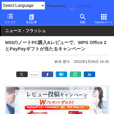
Powered by
Translate
PC Watch
パソコン/タブレット/スマートフォン
ゲーミングノー
カテゴリ
過去記事
検索
Impressサイト
ニュース・フラッシュ
MSIのノートPC購入&レビューで、WPS Office 2
とPayPayギフトが当たるキャンペーン
鈴木 悠斗
2022年1月26日 16:25
リスト