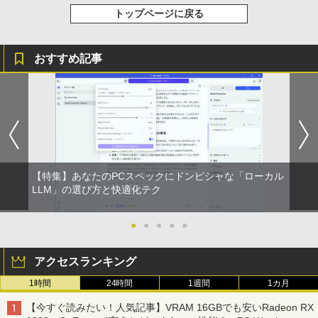
リング ANC 36時間再生
￥998
トップページに戻る
￥3,480
おすすめ記事
【特集】あなたのPCスペックにドンピシャな「ローカル
LLM」の選び方と快適化テク
●
●
●
●
●
アクセスランキング
1時間
24時間
1週間
1カ月
【今すぐ読みたい！人気記事】VRAM 16GBでも安いRadeon RX