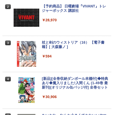
￥9,999
DELL デル E1913S LED液晶モニター 19
【予約商品】 日曜劇場『VIVANT』トレ
2
2
インチ スクエア ブラック 1280 x 1024 S
ジャーボックス 講談社
XGA TNパネル LEDバックライト付 非光
沢 ノングレア 液晶ディスプレイ VGA
＼★最大2555円OFFクーポン★／【内蔵
￥28,970
2
【中古】
テンキー搭載】中古ノートパソコン 中古
パソコン 東芝 TOSHIBA 第6世代 Core i3
メモリ 4GB 新品SSD 256GB 15.6インチ
￥2,800
USB3.0 HDMI端子 Bluetooth DVD WIFI
Office2付き Windows11 オフィス 中古P
杖と剣のウィストリア（16） 【電子書
3
C 中古ノートPC
籍】[ 大森藤ノ ]
R291-DELL P2419H 23.8インチ 液晶モ
3
￥12,555
ニタ 1点 フルHD(1920x1080) 表面処理:
￥594
ノングレア(非光沢) HDMIx1/D-Subx1/Di
splayPortx1 ★送料無料★【中古動作
品】
【期間限定破格金額！】新生活 新古品 W
3
in11搭載 パソコンノートパソコンoffice
￥6,980
[新品][全巻収納ダンボール本棚付]◆特典
4
付き 初心者向けノートPC 初期設定済 1
あり◆魔入りました!入間くん (1-49巻 最
5.6型 インテル高速CPU ランダムで発送
新刊)[オリジナル缶バッジ付] 全巻セット
メモリ4GB～ 高速SSD1TB 最大 フルHD
Webカメラ zoom 軽量薄型 無線 型番更
￥30,906
【楽天1位 10.5/11インチ 小型 軽量】モ
4
新で在庫処分
バイルモニター 10.5インチ 11インチ フ
ルHD 1080P 100%sRGB 400cd/m? 光沢
￥12,980
IPS パネル 色鮮やか 265g 超軽量 Type-
C対応 miniHDMI モニター 持ち運び サブ