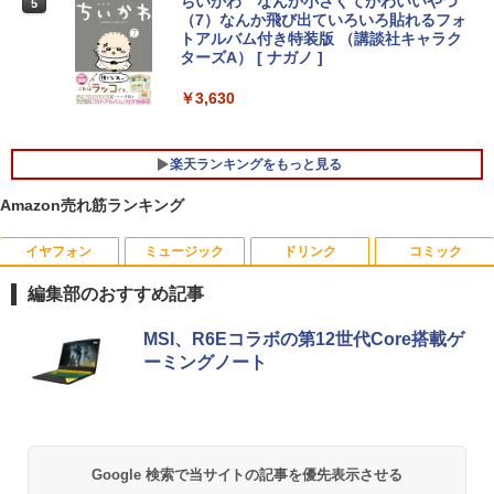
ちいかわ なんか小さくてかわいいやつ
5
ディスプレイ ミニPC対応 3年保証 EVICI
（7）なんか飛び出ていろいろ貼れるフォ
V
トアルバム付き特装版 （講談社キャラク
【★最大100%ポイント】【Windows11
ターズA） [ ナガノ ]
4
正式対応 × テンキー】富士通 LIFEBOO
￥10,999
K A579/第8世代 Core i3/メモリ:4GB/8G
￥3,630
B/16GB/SSD:128GB/256GB/512GB/1T
B/DVD/Wi-fi/15.6型/Office/HDMI/USB3.
1/中古PC 中古ノートパソコン Windows
2026夏登場★Switch2ドック不要 モバイ
5
楽天ランキングをもっと見る
11
ル ゲーミングモニター 16インチ 144Hz /
120Hz /60Hz 2k 15.6インチ タッチパネ
Amazon売れ筋ランキング
￥18,800
ル 撥水加工ケース スタンド 非光沢 薄型
軽量 VESA ポータブル ps5/Mac/switch/
2対応 スピーカー内蔵 kksmart
イヤフォン
ミュージック
ドリンク
コミック
中古ノートパソコン・ windows11 offic
￥11,999
編集部のおすすめ記事
5
e付・整備済み品・富士通 LIFEBOOK U
938 超軽量ノートパソコン 13.3型FHD
Anker Soundcore P40i オフホワイト
BRUCE WAYNE feat. Flo Milli, ATL Jacob
by Amazon 天然水 ラベルレス 500ml ×24本
薬屋のひとりごと 17巻 (デジタル版ビッグガ
MSI、R6Eコラボの第12世代Core搭載ゲ
第7世代 Core i5 / メモリ8GB / SSD256G
[Explicit]
富士山の天然水 バナジウム含有 水 ミネラル
ンガンコミックス)
ーミングノート
B / Webカメラ / 初期設定不要
ウォーター ペットボトル 静岡県産 500ミリリ
￥7,990
ットル (Smart Basic)
￥250
￥770
￥22,800
￥1,380
Anker Soundcore P31i ブラック
BRUCE WAYNE feat. Flo Milli, ATL Jacob
異世界居酒屋「のぶ」(22) (角川コミックス・
Google 検索で当サイトの記事を優先表示させる
[Explicit]
エース)
【Amazon.co.jp限定】 い・ろ・は・す 2L P