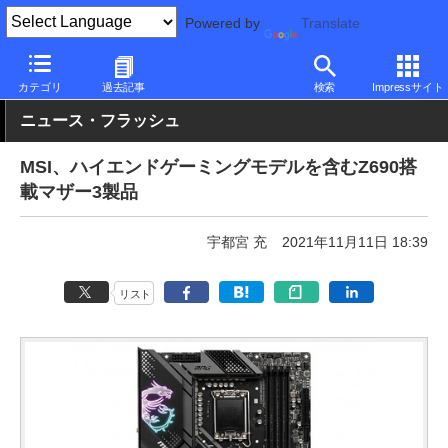
Powered by
Translate
PC Watch
半導体/周辺機器
自作PCパーツ
マザーボード
カテゴリ
過去記事
検索
Impressサイト
ニュース・フラッシュ
MSI、ハイエンドゲーミングモデルを含むZ690搭
載マザー3製品
宇都宮 充
2021年11月11日 18:39
リスト