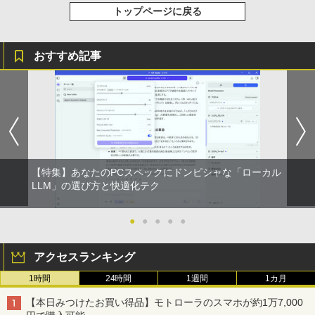
学/WEB会議(ホワイト)
トップページに戻る
BUGS LIFE
スーパーの裏でヤニ吸うふたり 9巻 (デジタル
￥1,964
版ビッグガンガンコミックス)
コカ・コーラ やかんの麦茶 from 爽健美茶 ラ
ベルレス 650mlPET×24本
￥250
￥810
おすすめ記事
Xiaomi シャオミ REDMI Buds 8 Lite ワイヤ
￥2,009
レスイヤホン Bluetooth 5.4 ノイズキャンセ
リング ANC 36時間再生
￥2,980
【特集】あなたのPCスペックにドンピシャな「ローカル
LLM」の選び方と快適化テク
●
●
●
●
●
アクセスランキング
1時間
24時間
1週間
1カ月
【本日みつけたお買い得品】モトローラのスマホが約1万7,000