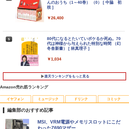
Pad X280/第8世代 Core i5/メモリ:8GB/
線LAN DVD ドライブ 4K対応 省スペース
SB ポート/VESAマウント/スピーカー内
んのおうち（1～40巻） （0） [ 中脇 初
SSD:256GB/512GB/1TB/12.5型/Webカ
中古PC 整備済み品 90日保証 送料無料
蔵/リモコン
枝 ]
メラ/WIFI/Bluetooth/HDMI/USB Type-
C/中古 パソコン 中古PC 中古ノートパソ
￥28,800
￥12,149
￥26,400
コン Windows11
￥26,800
【全品最大2500円OFFクーポン】【22イ
アイ・オー・データ ワイド液晶ディスプ
80代になるとたいていボケるか死ぬ。70
4
4
5
ンチ 液晶+新品キーボード＆新品無線マ
レイ 21.5/23.8/27型 1920×1080/アナロ
代は神様から与えられた特別な時間 （幻
ウスセット】HP EliteDesk 800 G1 SFF
グRGB HDMI/ブラック/スピーカー：あ
冬舎新書） [ 林真理子 ]
【整備済み品】 15.6インチ 第11世代Inte
デスクトップPC 第4世代Core-i7 Office
り/よりサステナブルなディスプレイへ/3
4
l N5095 FHD1920*1080IPS液晶 最大メ
付き Windows11 メモリ8GB/16GB SSD
辺フレームレス
￥1,034
モリ16GB SSD1TB Office付きパソコン
256GB/512GB ハイブリッド Wi-Fi DVD
MicrosoftOffice2024可 日本語配列キー
USB3.0 デスクトップ PC 中古 PC
￥12,280
ボード/Webカメラ /USB 3.0 /HDMI 5GW
楽天ランキングをもっと見る
IFI Bluetooth ノートパソコン
￥27,999
Amazon売れ筋ランキング
￥32,800
★エイスース / ASUS アイケア液晶ディ
5
スプレイ フルHD(1920x1080) IPSパネル
【正規永久版Office付き】NiPoGi ミニp
VA249QGZ [23.8インチ]【PCモニター・
イヤフォン
ミュージック
ドリンク
コミック
5
c Intel N5030 最大3.1Hz mini pc Windo
液晶ディスプレイ】【送料無料】
【マラソンP5倍/10%オフクーポン】中古
ws11 Pro 12GB+256GB SSD (4TB拡大
編集部のおすすめ記事
5
ノートパソコン HP ProBook 450 G7 第
可能) 4K 静音 高速熱放散 小型超軽量ミ
￥13,200
10世代 Core i5 メモリ16GB SSD256GB
ニパソコン豊富なインターフェース USB
Anker Soundcore P40i オフホワイト
BRUCE WAYNE feat. Flo Milli, ATL Jacob
【Amazon.co.jp限定】 い・ろ・は・す 2L P
薬屋のひとりごと 17巻 (デジタル版ビッグガ
MSI、VRM電源やメモリスロットにこだ
Bluetooth HDMI カメラ Wi-Fi 15.6イン
3.2/HDMI 2.0×2 高速2.4G/5GWi-Fi BT4.
[Explicit]
ET ラベルレス ×8本
ンガンコミックス)
わったZ690マザー
チ Windows 11 Pro 送料無料 保証付き
2 省電力 小型パソコン