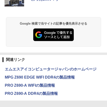
￥7,990
￥250
￥1,112
￥770
￥33,800
￥39,980
Anker Soundcore P31i ブラック
BRUCE WAYNE feat. Flo Milli, ATL Jacob
by Amazon 天然水 ラベルレス 500ml ×24本
異世界居酒屋「のぶ」(22) (角川コミックス・
Google 検索で当サイトの記事を優先表示させる
[Explicit]
富士山の天然水 バナジウム含有 水 ミネラル
エース)
ウォーター ペットボトル 静岡県産 500ミリリ
￥5,990
ットル (Smart Basic)
￥250
￥832
￥1,380
Anker Soundcore Liberty 5 ミッドナイトブ
On My Road (Stadium ver.)
ONE PIECE モノクロ版 115 (ジャンプコミッ
ラック
クスDIGITAL)
by Amazon 天然水ラベルレス 2L×9本
関連リンク
￥250
￥14,990
￥594
￥1,117
エムエスアイコンピュータージャパンのホームページ
MPG Z690 EDGE WIFI DDR4の製品情報
【2026年アップグレード版】AOKIMI ワイヤ
On My Road (Stadium ver.)
HUNTER×HUNTER モノクロ版 39 (ジャンプ
PRO Z690-A WIFIの製品情報
レスイヤホン bluetooth イヤホン V12 小型
コミックスDIGITAL)
by Amazon 炭酸水 ラベルレス 500ml ×24本
軽量 ブルートゥースHi-Fi 最大36時間再生 ぶ
強炭酸水 ペットボトル 500ミリリットル (Sm
￥250
PRO Z690-A DDR4の製品情報
るーとゅーす コードレス ENCノイズキャン
art Basic)
￥572
セリング 自動ペアリング Type-C充電 マイク
付き 防水 タッチ式音量調整 スポーツ/通勤/通
￥1,625