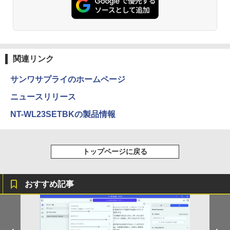
￥250
￥594
￥1,112
On My Road (Stadium ver.)
異世界居酒屋「のぶ」(22) (角川コミックス・
エース)
by Amazon 天然水ラベルレス 2L×9本
関連リンク
￥250
￥832
￥1,117
サンワサプライのホームページ
ニュースリリース
見知らぬ糸
スーパーの裏でヤニ吸うふたり 9巻 (デジタル
NT-WL23SETBKの製品情報
版ビッグガンガンコミックス)
by Amazon 炭酸水 ラベルレス 500ml ×24本
強炭酸水 ペットボトル 500ミリリットル (Sm
￥250
art Basic)
￥810
トップページに戻る
￥1,625
On My Road (Stadium ver.)
HUNTER×HUNTER モノクロ版 39 (ジャンプ
コミックスDIGITAL)
【Amazon.co.jp限定】 伊藤園 磨かれて、澄
おすすめ記事
みきった日本の水 2L 8本 ラベルレス [ ケース
￥250
] [ 水 ] [ ペットボトル ] [ 箱買い ] [ ストック
￥572
] [ 水分補給 ]
￥998