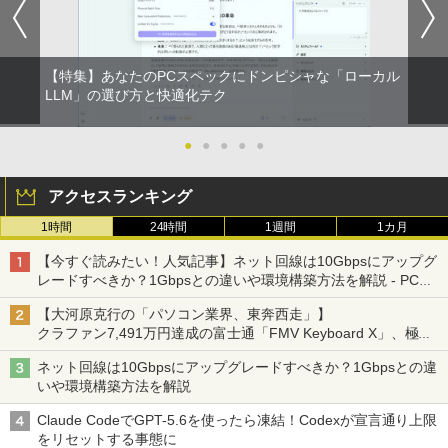
【特集】あなたのPCスペックにドンピシャな「ローカル
LLM」の選び方と快適化テク
●
●
●
●
●
アクセスランキング
1時間
24時間
1週間
1カ月
【今すぐ読みたい！人気記事】ネット回線は10Gbpsにアップグ
レードすべきか？1Gbpsとの違いや環境構築方法を解説 - PC
Watch
【大河原克行の「パソコン業界、東奔西走」】
クラファン7,491万円達成の富士通「FMV Keyboard X」、極限
の静音化を追求
ネット回線は10Gbpsにアップグレードすべきか？1Gbpsとの違
いや環境構築方法を解説
Claude CodeでGPT-5.6を使ったら凍結！Codexが宣言通り上限
をリセットする事態に