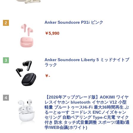
￥29,800
￥63,800
￥11,999
陽キャ集団にいる芹沢は、俺の前だと様
2
子がおかしい 【電子限定SS付き】 【電
子書籍】[ 椿ゆず ]
Anker Soundcore P31i ピンク
【新品】14インチワイド液晶 フルHD ノ
【★20％クーポン】MINISFORUM NAB
【送料無料】TF: DELL デル 超広視野角
￥759
2
2
2
￥5,990
ートパソコン office付き Intel Pentium
6 Lite ミニPC Intel® Core i5-12600H 1
P2421D QHD (2560x1440) 液晶モニター
GOLD 6500Y メモリ8GB M.2 SATA SSD
6/32GB 512GB/1TB ミニパソコン Wi-Fi
23.8インチワイド ブラック LEDバックラ
256GB USB3.0 HDMI WEBカメラ Bluet
6 BT5.2 2x2500Mbps LAN有線無線接続
イト付 非光沢 ノングレア 液晶ディスプ
ooth 無線LAN Windows11 JIS規格 日本
両対応 HDMI×2 /USB-C×2 4K@60Hz 4
レイ 中古液晶モニター 高画質 昇降・回
あくまでクジャクの話です。（8） 【電
3
語配列キーボード ノートPC win11【NC
画面出力 小型パソコン
転可能【3ケ月保証】
子書籍】[ 小出もと貴 ]
14J】
Anker Soundcore Liberty 5 ミッドナイトブ
ラック
￥109,799
￥14,800
￥792
￥34,800
￥-
-新品- mouse G TUNE DGI5G60JD65D
JAPANNEXT｜ジャパンネクスト モバイ
3
3
【新品】【楽天1位！】ノートパソコン
WHB3 ゲーミングデスクトップ
ル液晶ディスプレイ(10.5型/IPS/FHD+ 19
信じていた仲間達にダンジョン奥地で殺
3
4
新品第13世代CPU搭載ノートPC Office
20×1280/60Hz/50ms)(シルバー) JN-MD-
【2026年アップグレード版】AOKIMI ワイヤ
されかけたがギフト『無限ガチャ』でレ
付きノートパソコン 初心者向け Window
IPS105FHDPR
レスイヤホン bluetooth イヤホン V12 小型
￥189,800
ベル9999の仲間達を手に入れて元パーテ
s11 初期設定済 Webカメラ zoom 日本語
軽量 ブルートゥースHi-Fi 最大36時間再生 ぶ
ィーメンバーと世界に復讐＆『ざま
キーボード 14.1型 Intel Celeron メモリ
るーとゅーす コードレス ENCノイズキャン
￥14,440
ぁ！』します！【電子書籍】
8GB SSD1TB(最大) 大容量バッテリービ
セリング 自動ペアリング Type-C充電 マイク
ジネス 大学生 プレゼント 学生向け
付き 防水 タッチ式音量調整 スポーツ/通勤/通
￥792
学/WEB会議(ホワイト)
【展示品・代引不可】 富士通 FUJITSU
4
￥29,800