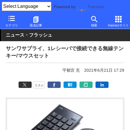
Powered by
Translate
PC Watch
半導体/周辺機器
マウス
無線
カテゴリ
過去記事
検索
Impressサイト
ニュース・フラッシュ
サンワサプライ、1レシーバで接続できる無線テン
キー/マウスセット
宇都宮 充
2021年6月21日 17:29
リスト