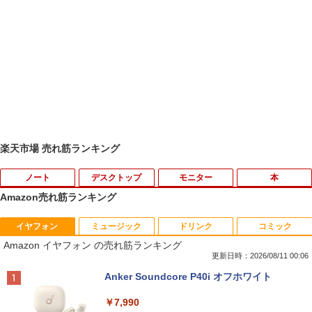
楽天市場 売れ筋ランキング
ノート
デスクトップ
モニター
本
Amazon売れ筋ランキング
イヤフォン
ミュージック
ドリンク
コミック
MS限定クーポンあり! 【Win11正式対
地デジ BS TV 視聴 Youtube 動画 23.8 i
モバイルモニター HAILESI S123E 12.3
はじめてのセフレ（3） 【電子書籍】[ ゆ
1
1
1
1
Amazon イヤフォン の売れ筋ランキング
応】Webカメラ&テンキー付き ノートパ
n NEC ラビ LAVIE Direct DA570M 整備
インチ タッチパネル タッチペン対応 モ
りかわ ]
ソコン 中古 パソコン メモリ 8GB 最大3
済 第8世代 Corei5 デスクトップパソコン
バイルディスプレイ 1920x1280 フルHD
更新日時：2026/08/11 00:06
2GB 新品 SSD 256GB 高性能 第8世代 C
SSD512GB ＋ HDD1TB 中古 一体型 WI
3:2比率 100％sRGB広色域 高輝度300nit
￥759
Anker Soundcore P40i オフホワイト
ore i5搭載 DVD 中古ノートパソコン Win
NDOWS11 メモリ8GB DVDマルチ キー
HDR対応 OTG対応 ポータブルモニター
dows11 Pro 店長オススメ おまかせ 15.6
ボード マウス付 初期設定済 WEBカメラ
軽量 自立型 スピーカー内蔵Switch2 PS5
￥7,990
型 無線LAN office付き 2026 福袋 ギフト
office付き TVチューナー PC 本体 送料込
XBOX PC Mac iPhone