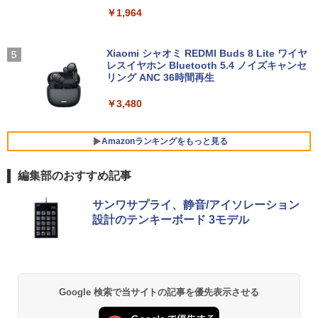
デスクトップPC FMV Desktop Fシリー
【2,000円クーポン＋P最大31.5%還
4
￥1,964
ズ F77 27型 / Core i7-1260P / メモリ 16
元！】ゲーミングモニター 27インチモニ
GB / SSD 1TB / Windows 11 / 2024 Offi
ター 液晶ディスプレイ WQHD (2560x14
追放された転生重騎士はゲーム知識で無
5
ce付き
40) Fast IPS 200Hz 1ms(MPRT) 124%s
双する（14） 【電子書籍】[ 猫子 ]
【2026年最新モデル】ノートパソコン 新
RGB 低ブルーライトフリッカーフリーFr
Xiaomi シャオミ REDMI Buds 8 Lite ワイヤ
4
品ホワイト Office搭載 Win11 Pro 初期
eeSync & G-Sync対応高輝度400cd/m²
￥229,800
レスイヤホン Bluetooth 5.4 ノイズキャンセ
￥792
設定済 Intel Pentium 高速CPU メモリ16
PS5対応HDMI×2 DP×1.4 KTC H27T22C
リング ANC 36時間再生
GB SSD最大512GB 15.6型 FHD液晶 テ
3年保証
ンキー付 Webカメラ 指紋認証 薄型 Blue
￥3,480
tooth Wi-Fi 超軽量 薄型 在宅勤務 テレワ
￥23,731
【★20%OFF】MINISFORUM MS-S1 M
5
ーク ・初心者向け ノートPC 白ncs215y
ax ミニPC AMD Ryzen Al Max+ 395 /Ra
deon 8060S /128GB+2TB SSD/ 1 х HD
Amazonランキングをもっと見る
￥45,800
MI ・2 х USB4・2 х USB4 V2 /2 х 10Gb
E LAN ミニパソコン
IOデータ ゲーミングモニター(ゲーミン
5
編集部のおすすめ記事
グスタンド) GigaCrysta KH-GD243UDB
-F ［23.8型 / フルHD(1920×1080) / ワイ
￥565,999
BRUCE WAYNE feat. Flo Milli, ATL Jacob
by Amazon 天然水 ラベルレス 500ml ×24本
薬屋のひとりごと 17巻 (デジタル版ビッグガ
ノートパソコン Office付き 新品 初心者
ド / 240Hz］ ブラック
5
サンワサプライ、静音/アイソレーション
[Explicit]
富士山の天然水 バナジウム含有 水 ミネラル
ンガンコミックス)
向け Win11搭載 初期設定済 パソコン Wi
設計のテンキーボード 3モデル
ウォーター ペットボトル 静岡県産 500ミリリ
ndows11 Pro ノートPC 15.6 型 高性能
￥26,800
ットル (Smart Basic)
メモリ16GB SSD512GB最大 インテルC
￥250
￥770
ore 10キー付 Webカメラ zoom 指紋認
証 大容量バッテリー 日本語キーボードフ
￥1,380
ィルム テレワーク 学生向け
BRUCE WAYNE feat. Flo Milli, ATL Jacob
ONE PIECE モノクロ版 115 (ジャンプコミッ
Google 検索で当サイトの記事を優先表示させる
￥54,800
[Explicit]
クスDIGITAL)
【Amazon.co.jp限定】 い・ろ・は・す 2L P
ET ラベルレス ×8本