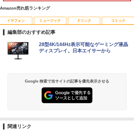
Amazon売れ筋ランキング
イヤフォン
ミュージック
ドリンク
コミック
【送料無料】感動する地図帖 世界って面
1
白い!となる100テーマ／イアン・ライト
編集部のおすすめ記事
／Infographic．ly／片山美佳子
Anker Soundcore P40i オフホワイト
BRUCE WAYNE feat. Flo Milli, ATL Jacob
【Amazon.co.jp限定】 い・ろ・は・す 2L P
薬屋のひとりごと 17巻 (デジタル版ビッグガ
28型4K/144Hz表示可能なゲーミング液晶
￥2,420
[Explicit]
ET ラベルレス ×8本
ンガンコミックス)
ディスプレイ。日本エイサーから
￥7,990
￥250
￥1,112
￥770
誤謬論入門[本/雑誌] 優れた議論の実践ガ
2
イド / T・エドワード・デイマー/著 小西
卓三/監訳 今村真由子/訳
Anker Soundcore P31i ブラック
BRUCE WAYNE feat. Flo Milli, ATL Jacob
by Amazon 天然水 ラベルレス 500ml ×24本
異世界居酒屋「のぶ」(22) (角川コミックス・
Google 検索で当サイトの記事を優先表示させる
[Explicit]
富士山の天然水 バナジウム含有 水 ミネラル
エース)
￥3,520
ウォーター ペットボトル 静岡県産 500ミリリ
￥5,990
ットル (Smart Basic)
￥250
￥832
￥1,380
Aランクパーティを離脱した俺は、元教
3
え子たちと迷宮深部を目指す。（13）
Anker Soundcore Liberty 5 アプリコットピ
On My Road (Stadium ver.)
ONE PIECE モノクロ版 115 (ジャンプコミッ
【電子書籍】[ ユーリ ]
ンク
クスDIGITAL)
by Amazon 炭酸水 ラベルレス 500ml ×24本
関連リンク
強炭酸水 ペットボトル 500ミリリットル (Sm
￥250
￥792
art Basic)
￥-
￥594