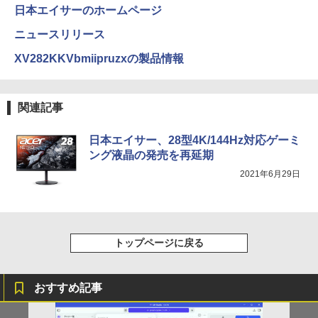
日本エイサーのホームページ
￥1,625
ニュースリリース
★8月中旬発送予定★ 宇宙兄弟 全巻セ
4
【2026年アップグレード版】AOKIMI ワイヤ
On My Road (Stadium ver.)
HUNTER×HUNTER モノクロ版 39 (ジャンプ
ット（全46巻）
XV282KKVbmiipruzxの製品情報
レスイヤホン bluetooth イヤホン V12 小型
コミックスDIGITAL)
by Amazon 天然水ラベルレス 2L×9本
軽量 ブルートゥースHi-Fi 最大36時間再生 ぶ
￥250
￥41,225
るーとゅーす コードレス ENCノイズキャン
￥572
￥1,117
セリング 自動ペアリング Type-C充電 マイク
関連記事
付き 防水 タッチ式音量調整 スポーツ/通勤/通
学/WEB会議(ホワイト)
BUGS LIFE
スーパーの裏でヤニ吸うふたり 9巻 (デジタル
日本エイサー、28型4K/144Hz対応ゲーミ
乙女ゲー世界はモブに厳しい世界です
5
￥1,964
版ビッグガンガンコミックス)
コカ・コーラ やかんの麦茶 from 爽健美茶 ラ
【共和国編】 02 【電子書籍】[ 三
ング液晶の発売を再延期
ベルレス 650mlPET×24本
￥250
嶋 与夢 ]
2021年6月29日
￥810
Xiaomi シャオミ REDMI Buds 8 Lite ワイヤ
￥2,009
￥924
レスイヤホン Bluetooth 5.4 ノイズキャンセ
リング ANC 36時間再生
￥2,980
トップページに戻る
おすすめ記事