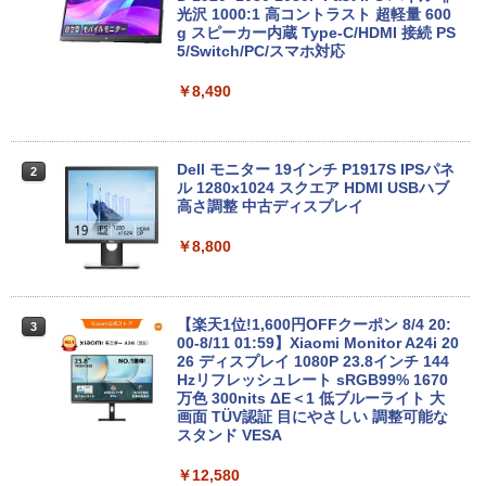
GB SSD最大1TB 高速SSD搭載 初期設定
(〜最大3.8)GHz | MEM:8GB | SSD:256G
光沢 1000:1 高コントラスト 超軽量 600
済み テレワーク応援 在宅勤務 学生向け
B | DVD-ROM | 無線LAN:あり | Win11Pr
g スピーカー内蔵 Type-C/HDMI 接続 PS
FU25-repc ノートPC 中古パソコン
o64bit
5/Switch/PC/スマホ対応
￥13,900
￥10,000
￥8,490
＼8月限定エントリーでP10倍／【中古】
【マラソンセール期間中ポイント5倍】中
Dell モニター 19インチ P1917S IPSパネ
2
2
2
ノートパソコン windows11 office付き
古デスクトップパソコン 第8世代 Core i5
ル 1280x1024 スクエア HDMI USBハブ
Lenovo レノボ ThinkPad L390 20NSS2
Windows11 高速SSD128GB メモリ8GB
高さ調整 中古ディスプレイ
5A00 Core i5 8世代 メモリー8GB 高速S
Type-C DisplayPort Lenovo ThinkStat
SD256GB 整備済み品 pc win11 os 中古
ion P330 初期設定済 すぐ使える 90日保
￥8,800
パソコン すぐ使える オフィス付きPC 送
証 送料無料
料無料
￥12,980
￥22,770
【楽天1位!1,600円OFFクーポン 8/4 20:
3
00-8/11 01:59】Xiaomi Monitor A24i 20
26 ディスプレイ 1080P 23.8インチ 144
【エントリーでポイント100％還元のチ
Hzリフレッシュレート sRGB99% 1670
3
ノートパソコン Surface Pro 5 高性能第
ャンス】GMKtec ミニpc G3S【Intel N9
万色 300nits ΔE＜1 低ブルーライト 大
3
7世代Core i5-7300U WEBカメラ内蔵 Wi
5 DDR4 8GB 256GB/512GB SSD】 4コ
画面 TÜV認証 目にやさしい 調整可能な
ndows 11 Pro MS 0ffice 2024選択可 1
ア 4スレッド mini pc Windows11 Pro
スタンド VESA
2.3型 2K液晶(2560x1440) Wi-Fi Mini-D
最大3.4GHz WIFI5 BT5.0 小型 M.2 2242
P Bluetooth SurfaceConnect USB3.0
ミニパソコン 2画面 超静音 超軽量 高性
￥12,580