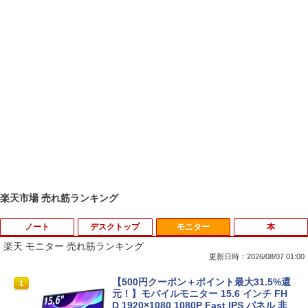
楽天市場 売れ筋ランキング
ノート
デスクトップ
モニター
本
楽天 モニター 売れ筋ランキング
更新日時：2026/08/07 01:00
中古ノートパソコン 新生活セット 2026
【訳あり品】中古パソコン | NEC | Mate
【500円クーポン＋ポイント最大31.5%還
1
1
1
Windows11搭載 Office付き 15.6型 大手
MKM34B-1 | Windows11 | デスクトップ
元！】モバイルモニター 15.6 インチ FH
メーカー 第6〜8世代 Core i3/i5 メモリ8
| 一年保証 | 第7世代 | Core i5 7500 3.4
D 1920×1080 1080P Fast IPS パネル 非