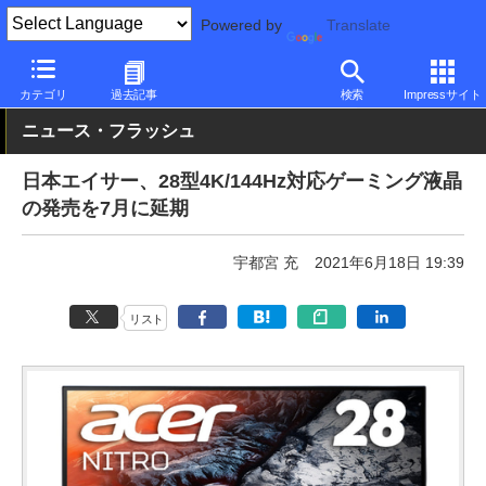
Powered by
Translate
PC Watch
半導体/周辺機器
モニター
Acer
カテゴリ
過去記事
検索
Impressサイト
ニュース・フラッシュ
日本エイサー、28型4K/144Hz対応ゲーミング液晶
の発売を7月に延期
宇都宮 充
2021年6月18日 19:39
リスト