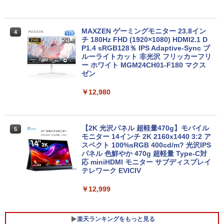
能 みにpc nucbox 省エネ 小型 コンパク
ト
￥24,890
￥51,505
MAXZEN ゲーミングモニター 23.8イン
4
チ 180Hz FHD (1920×1080) HDMI2.1 D
MS Office 2024 H&B 搭載｜中古ノート
P1.4 sRGB128％ IPS Adaptive-Sync ブ
4
パソコン Windows11 Office付｜Dynab
ルーライトカット 非光沢 フリッカーフリ
ook B55M Core i5 第8世代 8265U メモ
【中古】HP Pro Mini 400 G9 Core i5-12
ー ホワイト MGM24CH01-F180 マクス
4
リ 8GB SSD 256GB 15.6型 WEBカメラ
500T メモリ16GB SSD256GB Windows
ゼン
テンキー HDMI 無線 Wi-Fi 整備済み 新品
11Pro 省スペース 小型 デスクトップPC
無線マウス セキュリティソフト 無料プレ
￥12,980
ゼント
￥49,500
￥29,800
【2K 光沢パネル 超軽量470g】モバイル
5
【展示品・代引不可】 富士通 FUJITSU
モニター 14インチ 2K 2160x1440 3:2 ア
5
デスクトップPC FMV Desktop Fシリー
スペクト 100%sRGB 400cd/m? 光沢IPS
MS Office 2024 H&B 搭載｜14型 WEB
ズ F55-K1 23.8型/ Core i5-1235U/ メモ
パネル 色鮮やか 470g 超軽量 Type-C対
5
カメラ 指紋認証 搭載モデル｜中古 ノー
リ 16GB/ SSD 512GB/ Windows 11/ 20
応 miniHDMI モニター サブディスプレイ
トパソコン Windows11 Office 付き｜D
24 Office付き/ 2025年1月モデル
テレワーク EVICIV
ell Latitude 5400｜Core i5 第8世代 以
降 1.60GHz 4コア 8スレッド メモリ 8G
￥149,800
￥12,999
B SSD 256GB｜中古パソコン 中古ノー
トパソコン 中古PC
楽天ランキングをもっと見る
￥29,800