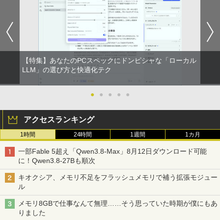
【特集】あなたのPCスペックにドンピシャな「ローカル
LLM」の選び方と快適化テク
●
●
●
●
●
アクセスランキング
1時間
24時間
1週間
1カ月
一部Fable 5超え「Qwen3.8-Max」8月12日ダウンロード可能
に！Qwen3.8-27Bも順次
キオクシア、メモリ不足をフラッシュメモリで補う拡張モジュー
ル
メモリ8GBで仕事なんて無理……そう思っていた時期が僕にもあ
りました