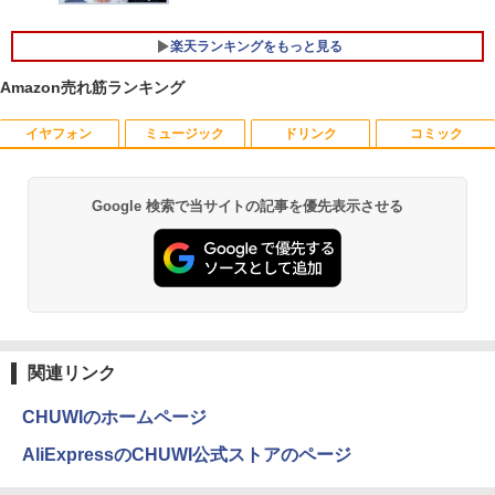
キー DVDドライブ搭載 CD DVD 再生可
Core i5-6500 i5 i7-14700F｜ SSD 256G
￥11,980
｜中古パソコン 中古ノートパソコン 中古
B～2TB｜メモリ 8～64GB DDR4/5｜ デ
PC オフィス搭載
スクトップPC 2年保証 激安 高性能 ゲー
楽天ランキングをもっと見る
ム 本体のみ PC 高スペッ 初期設定済み
Amazon売れ筋ランキング
￥19,800
【2026年最新改良版・高級金属製】【タ
5
￥45,700
ッチ選択】モバイルモニター 15.6インチ
タッチパネル ワイヤレス接続 電池内蔵
イヤフォン
ミュージック
ドリンク
コミック
自立スタンド モバイルモニター スタンド
MS限定クーポンあり! 【Win11正式対
ゲーミングモニター 1080PフルHD 高画
5
応】Webカメラ&テンキー付き ノートパ
【中古】初心者も安心！おまかせゲーミ
質 デュアルモニター サブモニター ポー
5
ソコン 中古 パソコン メモリ 8GB 最大3
ングセット SILVER 中古デスクトップPC
タブルモニター 選べる9パータン
Google 検索で当サイトの記事を優先表示させる
Anker Soundcore P40i オフホワイト
BRUCE WAYNE feat. Flo Milli, ATL Jacob
【Amazon.co.jp限定】 い・ろ・は・す 2L P
薬屋のひとりごと 17巻 (デジタル版ビッグガ
2GB 新品 SSD 256GB 高性能 第8世代 C
eスポーツ入門 Geforce GT1030搭載！
[Explicit]
ET ラベルレス ×8本
ンガンコミックス)
ore i5搭載 DVD 中古ノートパソコン Win
Win11 Office 24型液晶 ゲーミングキー
￥14,580
￥7,990
dows11 Pro 店長オススメ おまかせ 15.6
ボード・マウス[8世代 Corei5 8GB SSD2
￥250
￥1,112
￥770
型 無線LAN office付き 2026 福袋 ギフト
56GB]：良品
￥29,800
￥65,980
Anker Soundcore P31i ブラック
BRUCE WAYNE feat. Flo Milli, ATL Jacob
by Amazon 天然水 ラベルレス 500ml ×24本
異世界居酒屋「のぶ」(22) (角川コミックス・
[Explicit]
富士山の天然水 バナジウム含有 水 ミネラル
エース)
関連リンク
ウォーター ペットボトル 静岡県産 500ミリリ
￥5,990
ットル (Smart Basic)
￥250
￥832
CHUWIのホームページ
￥1,380
AliExpressのCHUWI公式ストアのページ
Anker Soundcore Liberty 5 ミッドナイトブ
見知らぬ糸
ONE PIECE モノクロ版 115 (ジャンプコミッ