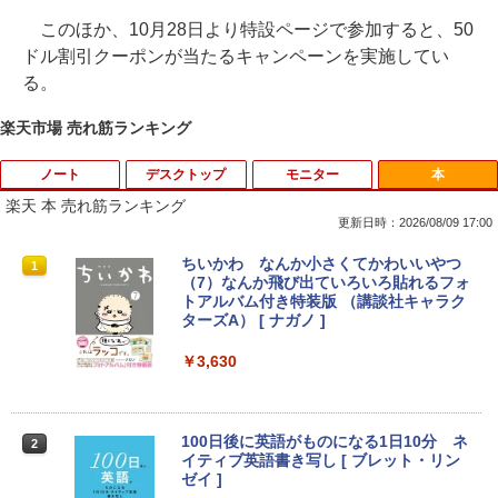
このほか、10月28日より特設ページで参加すると、50
ドル割引クーポンが当たるキャンペーンを実施してい
る。
楽天市場 売れ筋ランキング
ノート
デスクトップ
モニター
本
楽天 本 売れ筋ランキング
更新日時：2026/08/09 17:00
【今だけ】全品ポイント10倍 お買い物マ
「3500U/4300Uより速い」 NiPoGi ミニ
【中古良品】【安心保証】Princeton 21.
ちいかわ なんか小さくてかわいいやつ
1
1
1
1
ラソン★8/4～8/11★中古パソコン ノー
pc Ryzen Embedded R2544初登場 8G
5型ワイドカラー液晶ディスプレイ PTF
（7）なんか飛び出ていろいろ貼れるフォ
トPC Lenovo ThinkPad E590 Core i3 8
B+256GB 4TB拡張可 mini pc Windows
WDE-22W / PTFBDE-22W ブラック/ ホ
トアルバム付き特装版 （講談社キャラク
145U メモリ8GB / 16GB / 32GB SSD M.
11 Pro 動作より高速 4K×3画面出力 ミニ
ワイト色 スピーカー搭載 プリンストン
ターズA） [ ナガノ ]
2 PCIe256GB / 512GB / 1TB Windows1
パソコン HDMI2.0+DP1.4 静音性 小型pc
1 Pro 64bit【送料無料】【1年保証】
豊富な端子Type-C USB3.2 有線LAN WI
￥4,050
￥3,630
FI5/BT4.2 省電力 オフィス/学習向け P2
￥15,800
￥33,800
【タッチ式選べる 携帯式】モバイルモニ
100日後に英語がものになる1日10分 ネ
2
2
ター 14インチ フルHD IPSパネル 非光沢
イティブ英語書き写し [ ブレット・リン
【マラソンセール期間中ポイント5倍】
タッチ式/非タッチ式選択可能 Type-C対
ゼイ ]
2
【OSなし】 中古ノートパソコン 第8世代
【全商品10%OFF+P5倍】Dell OptiPlex
応 HDMI VESA対応 モニター 持ち運び