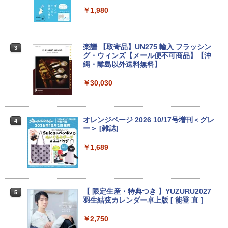
2
Core i5 富士通 LIFEBOOK A579/B メモ
3070 Micro 第9世代 Core i5 Windows1
サブディスプレイ デュアルモニター テレ
￥1,980
リ8GB HDD500GB 15.6インチ HDMI テ
1 Pro メモリ 8GB/16GB SSD 256GB/51
ワーク ミニPC対応 EVICIV
ンキー DVD-ROM 初期設定済 すぐ使え
2GB USB無線LANアダプター付属 HDMI
る 7日保証 送料無料 2営業日以内に発送
DisplayPort WPS Office付き デスクト
￥11,999
ップパソコン ミニPC 中古パソコン 小型
楽譜 【取寄品】UN275 輸入 フラッシン
3
コンパクト デスクトップPC
￥17,980
グ・ウィンズ【メール便不可商品】【沖
縄・離島以外送料無料】
￥35,000
【期間限定5%OFFクーポン 8/12 10時ま
3
で】 モニター 27インチ 100Hz FHD VA
￥30,030
＼★最大2555円OFFクーポン★／【テン
パネル スピーカー搭載 ブルーライト軽減
3
キー搭載内蔵】中古ノートパソコン 東芝
ノングレアタイプ 壁掛け対応 省スペース
dynabook B55 シリーズ 15.6インチ Co
超得2,500円OFF&P2倍｜Windows11正
角度調整 高視野角 178° Adaptive-Sync
3
re i5 第6世代 メモリ8 GSSD128G Wind
式対応｜楽天1位｜最大180日保証｜CPU
対応 MAXZEN MJM27CH02-F100
オレンジページ 2026 10/17号増刊＜グレ
4
ows11 DVDドライブ Bluetooth HDMI O
第8世代｜HP 中古デスクトップパソコン
ー＞ [雑誌]
ffice付き 中古パソコン 中古ノートPC 整
Windows11 office付き｜メモリ8GB SS
￥13,980
備済み
D256GB HDD500GB｜ デスクトップ Mi
￥1,689
crosoft office 第8世代以降｜セット購入
可能｜デスクトップ 中古｜中古PC
￥14,555
モニター 21.5インチ/23.8インチ/27イン
4
￥34,800
チ フルhd 高画質 100Hz VA ノングレア
非光沢 スピーカー内蔵 3年保証 ディスプ
【 限定生産・特典つき 】YUZURU2027
5
レビュー投稿 5年保証｜MS Office 2024
レイ パソコンモニター PCモニター フル
4
羽生結弦カレンダー卓上版 [ 能登 直 ]
H&B 搭載｜中古 ノートパソコン Windo
ハイビジョン 21インチ 液晶モニター ア
ws11 Office付｜スペック Core i5 第7世
デスクトップパソコン Windows11 Offic
イリスオーヤマ DT-JF *
4
￥2,750
代 メモリ 8GB 大容量 HDD 500GB テン
e付き パソコン 新品｜インテル 第14世代