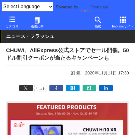
Powered by
Translate
PC Watch
パソコン/タブレット/スマートフォン
ノートパソコン
カテゴリ
過去記事
検索
Impressサイト
ニュース・フラッシュ
CHUWI、AliExpress公式ストアでセール開催。50
ドル割引クーポンが当たるキャンペーンも
劉 尭
2020年11月11日 17:30
リスト