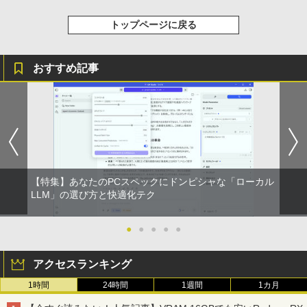
ラック
クスDIGITAL)
by Amazon 天然水ラベルレス 2L×9本
￥250
トップページに戻る
￥14,990
￥594
￥1,117
おすすめ記事
【2026年アップグレード版】AOKIMI ワイヤ
On My Road (Stadium ver.)
HUNTER×HUNTER モノクロ版 39 (ジャンプ
レスイヤホン bluetooth イヤホン V12 小型
コミックスDIGITAL)
by Amazon 炭酸水 ラベルレス 500ml ×24本
軽量 ブルートゥースHi-Fi 最大36時間再生 ぶ
強炭酸水 ペットボトル 500ミリリットル (Sm
￥250
るーとゅーす コードレス ENCノイズキャン
art Basic)
￥572
セリング 自動ペアリング Type-C充電 マイク
付き 防水 タッチ式音量調整 スポーツ/通勤/通
￥1,625
学/WEB会議(ホワイト)
On My Road (Stadium ver.)
スーパーの裏でヤニ吸うふたり 9巻 (デジタル
￥1,964
【特集】あなたのPCスペックにドンピシャな「ローカル
版ビッグガンガンコミックス)
コカ・コーラ やかんの麦茶 from 爽健美茶 ラ
LLM」の選び方と快適化テク
ベルレス 650mlPET×24本
￥250
￥810
Xiaomi シャオミ REDMI Buds 8 Lite ワイヤ
￥2,009
●
●
●
●
●
レスイヤホン Bluetooth 5.4 ノイズキャンセ
リング ANC 36時間再生
アクセスランキング
￥3,480
1時間
24時間
1週間
1カ月