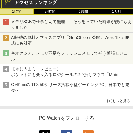
アクセスランキング
6GB/32GB RAM 512GB/1TB SSD Wind
ows 11 Pro ゲーミングpc 2.5Gbps LA
￥9,999
1時間
24時間
1週間
1カ月
N/Wi-Fi6E/BT5.2/HDMI2.1/USB4/DP1.4/
OCuLink 搭載コンパクトPC
メモリ8GBで仕事なんて無理……そう思っていた時期が僕にもあ
りました
￥131,999
AI搭載の無料オフィスアプリ「GenOffice」公開。Word/Excel形
式にも対応
キオクシア、メモリ不足をフラッシュメモリで補う拡張モジュー
ル
【やじうまミニレビュー】
ポケットにも楽々入るロジクールの2つ折りマウス「Mobi
Fold」。その気になるギミックとは？
GMKtecのRTX 50シリーズ搭載小型ゲーミングPC、日本でも発
売へ
もっと見る
PC Watch をフォローする