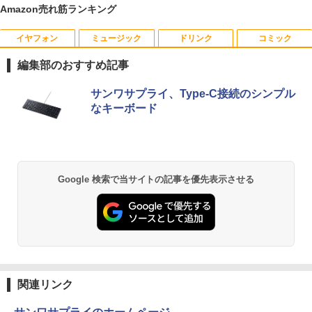
Amazon売れ筋ランキング
イヤフォン
ミュージック
ドリンク
コミック
【★最大100%ポイント】超小型筐体 ミ
【送料無料】1.54インチ ST7789 解像度
【エントリーでポイント10倍】はじめて
1
1
1
ニパソコン HP ProDesk 800 G2 DM 第6
240x240 IPS LCDディスプレイ240x240
の世界名作えほん きいろいえほんのおう
編集部のおすすめ記事
世代 Corei5 メモリ:8GB 新品SSD:256G
LCDモジュール SPI ディスプレイ Ardui
ち 40巻セット
B HDD:500GB デュアルストレージ USB
no RasberryPiなど対応
Anker Soundcore P40i オフホワイト
BRUCE WAYNE feat. Flo Milli, ATL Jacob
【Amazon.co.jp限定】 い・ろ・は・す 2L P
薬屋のひとりごと 17巻 (デジタル版ビッグガ
3.0 Type-C DisplayPort VGA Wi-fi 無線
サンワサプライ、Type-C接続のシンプル
￥26,400
[Explicit]
ET ラベルレス ×8本
ンガンコミックス)
LAN Windows10 Windows11 ミニデス
￥1,980
なキーボード
￥5,990
クトップ ミニPC
￥250
￥1,001
￥770
￥29,800
小学館版学習まんが 世界の歴史 新装版
2
＼レビュー投稿で保証延長／モバイルモ
全22巻セット （小学館 学習まんがシリ
2
ニター 15.6 ディスプレイ ポータブルモ
ーズ） [ 小学館 ]
Anker Soundcore P31i ブラック
BRUCE WAYNE feat. Flo Milli, ATL Jacob
by Amazon 天然水 ラベルレス 500ml ×24本
異世界居酒屋「のぶ」(22) (角川コミックス・
Google 検索で当サイトの記事を優先表示させる
ニター モニター モバイルディスプレイ h
[Explicit]
富士山の天然水 バナジウム含有 水 ミネラル
エース)
「楽天ランキング1位」 デスクトップパ
dmi タイプC デュアルディスプレイ スタ
￥26,620
2
ウォーター ペットボトル 静岡県産 500ミリリ
￥4,990
ソコン Windows11 Office付き パソコン
ンド ゲーム 液晶 薄型 軽量
ットル (Smart Basic)
￥250
￥832
新品｜インテル 第14世代 Core i5-4590 i
5 i7-14700F｜ SSD 256GB～2TB｜メモ
￥19,800
￥1,380
リ 8～64GB DDR4/5｜ デスクトップPC
モデルプレスカウントダウンマガジン vo
3
2年保証 激安 高性能 ゲーム 本体のみ PC
l.13
高スペッ 初期設定済み
Anker Soundcore Liberty 5 ミッドナイトブ
On My Road (Stadium ver.)
HUNTER×HUNTER モノクロ版 39 (ジャンプ
ラック
コミックスDIGITAL)
by Amazon 天然水ラベルレス 2L×9本
PHILIPS 241V8 LED液晶モニター 23.8
￥1,500
3
関連リンク
￥45,700
￥250
インチワイド ブラック 1920×1080 （フ
￥14,990
￥572
￥1,117
ルHD）16:9 IPSパネル 非光沢 ノングレ