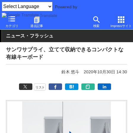
Powered by
Translate
PC Watch
半導体/周辺機器
キーボード
有線
カテゴリ
過去記事
検索
Impressサイト
ニュース・フラッシュ
サンワサプライ、立てて収納できるコンパクトな
有線キーボード
鈴木 悠斗
2020年10月30日 14:30
リスト