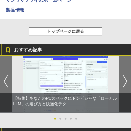
サンワサプライのホームページ
ア 液晶ディスプレイ HDMI VGA VESA準
拠 PS4 switch 対応 スイッチ 【中古】
製品情報
超得10％OFF｜ミドルクラス 快適｜AM
3
[新品][全巻収納ダンボール本棚付]◆特典
4
D Ryzen5 3500 GeForce GTX1660sup
【2026年アップグレード版】AOKIMI ワイヤ
On My Road (Stadium ver.)
スーパーの裏でヤニ吸うふたり 9巻 (デジタル
￥6,500
あり◆魔入りました!入間くん (1-49巻 最
er｜中古 ゲーミングpc セット｜デスク
レスイヤホン bluetooth イヤホン V12 小型
版ビッグガンガンコミックス)
by Amazon 炭酸水 ラベルレス 500ml ×24本
新刊)[オリジナル缶バッジ付] 全巻セット
トップパソコン Windows11｜グラボ 16
軽量 ブルートゥースHi-Fi 最大36時間再生 ぶ
強炭酸水 ペットボトル 500ミリリットル (Sm
￥250
60super SSD｜PC フォートナイト マイ
トップページに戻る
るーとゅーす コードレス ENCノイズキャン
art Basic)
￥810
￥30,906
ンクラフト fortnite apex ロブロックス
セリング 自動ペアリング Type-C充電 マイク
モバイルモニター 15.6インチ InnoView
4
プレイ可能｜プレゼントに最適！
付き 防水 タッチ式音量調整 スポーツ/通勤/通
￥1,625
モバイルディスプレイ 自立型 1920*1080
学/WEB会議(ホワイト)
FHD ポータブルモニター IPS液晶パネル
おすすめ記事
￥110,000
薄型 軽量 持ち運び 壁掛けに対応 Switc
BUGS LIFE
ONE PIECE モノクロ版 115 (ジャンプコミッ
スター・ウォーズ／マンダロリアン公式
5
￥1,964
h/PS3/PS4/PS5/Xbox One/PC/スマホ/U
クスDIGITAL)
コカ・コーラ やかんの麦茶 from 爽健美茶 ラ
ビジュアルガイド [ パブロ・ヒダルゴ ]
SBType-C/標準HDMI対応【選べる種
ベルレス 650mlPET×24本
￥250
類】タッチ/ケース付き/4Kタイプ
￥594
￥6,600
【展示品・代引不可】 富士通 FUJITSU
Xiaomi シャオミ REDMI Buds 8 Lite ワイヤ
4
￥1,653
デスクトップPC FMV Desktop Fシリー
レスイヤホン Bluetooth 5.4 ノイズキャンセ
￥8,980
ズ F55-K1 23.8型/ Core i5-1235U/ メモ
リング ANC 36時間再生
リ 16GB/ SSD 512GB/ Windows 11/ 20
24 Office付き/ 2025年1月モデル
￥2,980
【特集】あなたのPCスペックにドンピシャな「ローカル
【楽天1位！保護レザーケース付き】【タ
5
￥149,800
LLM」の選び方と快適化テク
ッチ選択】 モバイルモニター 15.6インチ
ノングレア 非光沢 1080PフルHD コスパ
高画質 デュアルモニター サブモニター
●
●
●
●
●
ポータブルモニター ゲーミングモニター
【★20％クーポン】MINISFORUM UM8
リモートワーク IPS Tpye-C/mini HDMI
5
80 PlusミニPC AMD Ryzen 7 8845HS 1
pc ミニPC iPhone対応