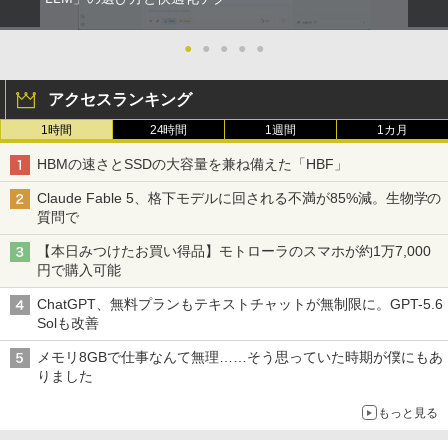
￥810
￥2,009
●
●
●
●
●
アクセスランキング
1時間
24時間
1週間
1カ月
HBMの速さとSSDの大容量を兼ね備えた「HBF」
Claude Fable 5、格下モデルに回される不満が85%減。生物学の
質問で
【本日みつけたお買い得品】モトローラのスマホが約1万7,000
円で購入可能
ChatGPT、無料プランもテキストチャットが無制限に。GPT-5.6
Solも改善
メモリ8GBで仕事なんて無理……そう思っていた時期が僕にもあ
りました
もっと見る