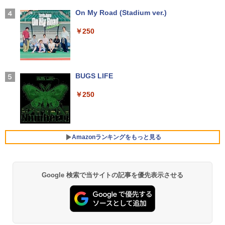
軽量 11.6 型 SONY VAIO VJP111 Core i
＼メーカー5年保証／【最短即日発送】
3
5-4210U SSD128GB メモリ4GB Blueto
【新品】モニター 21.5インチモニター デ
【2026年アップグレード版】AOKIMI ワイヤ
On My Road (Stadium ver.)
アンダーニンジャ（18） 【電子書籍】[
4
oth Wifi カメラ Windows11 WPS-Offic
ィスプレイ PCモニター ASUS 液晶ディ
レスイヤホン bluetooth イヤホン V12 小型
花沢健吾 ]
e 訳アリ品
スプレイ VP229HFZ 22型 1920×1080 応
軽量 ブルートゥースHi-Fi 最大36時間再生 ぶ
￥250
答速度1ms リフレッシュレート100Hz IP
るーとゅーす コードレス ENCノイズキャン
￥792
Sパネル 液晶モニター 5年保証付き 動画
セリング 自動ペアリング Type-C充電 マイク
￥12,800
閲覧 仕事 在宅 楽天ランキング4冠
付き 防水 タッチ式音量調整 スポーツ/通勤/通
学/WEB会議(ホワイト)
￥12,800
BUGS LIFE
￥1,964
中古ノートパソコン インテル Celeron C
高校野球神奈川グラフ（2026） 第108回
4
5
ore i5 Windows11 Pro Office 2024付き
全国高校野球選手権神奈川大会 [ 神奈川
￥250
メモリ4GB/8GB/16GB選択可 SSD128G
新聞社 ]
B/1TB選択可 15.6型 テンキー ビジネス
【初心者向けコスパ最強】黒/白 モニター
Xiaomi シャオミ REDMI Buds 8 Lite ワイヤ
4
在宅勤務 学生向け 初期設定不要 店長お
21.5 / 23.8 / 27型 pcモニター 100Hz ゲ
レスイヤホン Bluetooth 5.4 ノイズキャンセ
￥2,200
まかせ中古厳選 ノートPC ノート パソコ
ーミングモニター HDMI 24インチ 1920*
リング ANC 36時間再生
ン 中古PC 在宅ワーク オフィス 中古
1080 FHD パソコン モニター ディスプレ
Amazonランキングをもっと見る
イ 非光沢 VA 4000:1 角度調整 VESA Fre
￥3,480
esync ps4/ps5/xbox スピーカー内蔵 kk
￥11,980
smart
Google 検索で当サイトの記事を優先表示させる
【Amazon.co.jp限定】 い・ろ・は・す 2L P
薬屋のひとりごと 17巻 (デジタル版ビッグガ
￥11,999
ET ラベルレス ×8本
ンガンコミックス)
【中古・軽量SSD搭載】新生活応援 新春
5
ノートパソコン 中古 パソコン NEC Vers
￥1,112
￥770
aPro VB-1 12.5型 訳あり 第6世代Core i
3 SSD128GB Windows11＋Office2019
【楽天1位常連・超800冠獲得】黒/白 モ
5
180日保証 送料無料 Office付き
ニター 21.5 / 23.8 / 24.5 / 27型 240Hz/2