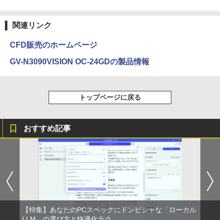
00Hz /180Hz/165Hz/100Hz ゲーミングモ
ニター 1ms応答 pcモニター パソコン モ
by Amazon 天然水 ラベルレス 500ml ×24本
異世界居酒屋「のぶ」(22) (角川コミックス・
￥13,800
ニター 非光沢 スピーカー内蔵 HDR/Free
富士山の天然水 バナジウム含有 水 ミネラル
エース)
関連リンク
sync/VESA cocopar HG-238
ウォーター ペットボトル 静岡県産 500ミリリ
ットル (Smart Basic)
￥832
CFD販売のホームページ
￥11,999
￥1,380
GV-N3090VISION OC-24GDの製品情報
ONE PIECE モノクロ版 115 (ジャンプコミッ
クスDIGITAL)
by Amazon 天然水ラベルレス 2L×9本
トップページに戻る
￥594
￥1,117
おすすめ記事
HUNTER×HUNTER モノクロ版 39 (ジャンプ
コミックスDIGITAL)
by Amazon 炭酸水 ラベルレス 500ml ×24本
強炭酸水 ペットボトル 500ミリリットル (Sm
art Basic)
￥572
￥1,625
スーパーの裏でヤニ吸うふたり 9巻 (デジタル
【特集】あなたのPCスペックにドンピシャな「ローカル
版ビッグガンガンコミックス)
コカ・コーラ やかんの麦茶 from 爽健美茶 ラ
LLM」の選び方と快適化テク
ベルレス 650mlPET×24本