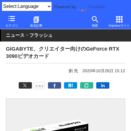
Powered by
Translate
PC Watch
半導体/周辺機器
GPU
GeForce
カテゴリ
過去記事
検索
Impressサイト
ニュース・フラッシュ
GIGABYTE、クリエイター向けのGeForce RTX
3090ビデオカード
劉 尭
2020年10月26日 15:12
リスト