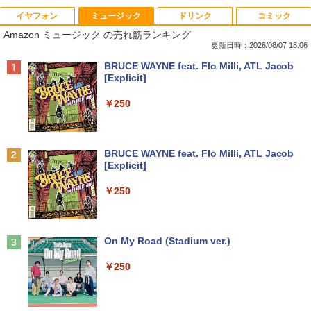
イヤフォン
ミュージック
ドリンク
コミック
【期間限定破格金額！】新生活 新古品 W
【期間限定10%OFFクーポン 8/12 10時
[8月下旬より発送予定][新品]ちいかわ な
1
1
1
Amazon ミュージック の売れ筋ランキング
in11搭載 パソコンノートパソコンoffice
まで】 モニター 21.5型 液晶ディスプレ
んか小さくてかわいいやつ(8) なんか人魚
付き 初心者向けノートPC 初期設定済 1
イ ベゼル ディスプレイ 液晶モニター PC
の島のひみつのふせん&ノートBOX付き
更新日時：2026/08/07 18:06
5.6型 インテル高速CPU ランダムで発送
モニター 壁掛け フリッカーレス FreeSy
特装版[入荷予約]
Anker Soundcore P40i ブラック
BRUCE WAYNE feat. Flo Milli, ATL Jacob
メモリ4GB～ 高速SSD1TB 最大 フルHD
nc 21.5インチ 角度調節 FullHD ブルー
[Explicit]
Webカメラ zoom 軽量薄型 無線 型番更
ライトカット VAパネル VESAフル FHD
￥4,400
￥7,990
新で在庫処分
ノングレア MAXZEN JM22CH02
￥250
￥9,980
￥9,480
【楽天ブックス限定特典】原かれん 1st
2
写真集 どストライク(生写真1枚) [ 原 か
Anker Soundcore P31i ブラック
BRUCE WAYNE feat. Flo Milli, ATL Jacob
れん ]
[Explicit]
【マラソンP5倍/10%オフクーポン】中古
【期間限定10%OFFクーポン 8/12 10時
2
2
￥5,990
ノートパソコン Windows11 Pro Office
まで】 ゲーミングモニター 24.5インチ F
￥4,400
￥250
付き Panasonic Let's note CF-SX3 第4
HD 240Hz 1ms Fast IPSパネル HDMI2.0
世代 Core i5 メモリ8GB 高速SSD256GB
×1 DP1.4×1 Adaptive Sync対応 フリッ
12.1インチ DVD Bluetoot カメラ Wi-Fi
カーフリー ブルーライトカット モニター
HDMI 初期設定済み 送料無料 90日保証
ディスプレイ MAXZEN MGM25IC04-F2
大人のおしゃれ手帖9月号増刊 2026年 9
3
40
Anker Soundcore Liberty 5 ミッドナイトブ
On My Road (Stadium ver.)
月号 [雑誌]
ラック
￥11,800
￥12,980
￥250
￥1,740
￥14,990
中古ノートパソコン フルHD モバイル 超
3