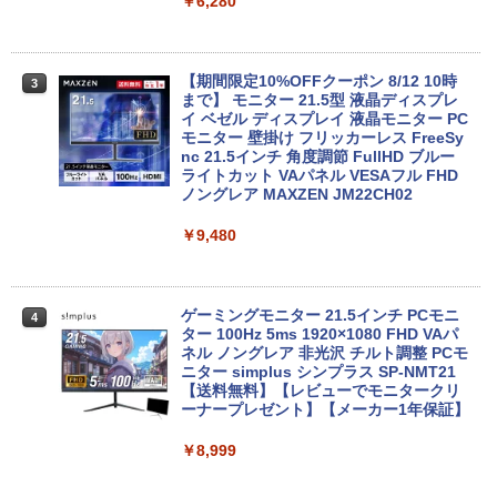
￥24,980
￥6,280
￥32,780
送料無料 あす楽対応 即日発送 中古良品
【期間限定10%OFFクーポン 8/12 10時
3
3
フルHD対応WUXGA 12.1インチ Panaso
まで】 モニター 21.5型 液晶ディスプレ
nic Let's note CF-SZ6Z Windows11 七
Win11搭載 デスクトップパソコン ミニP
イ ベゼル ディスプレイ 液晶モニター PC
3
世代Core i7-7600U 16GB 爆速512GB-S
C miniPC 初心者向け Office付き Windo
モニター 壁掛け フリッカーレス FreeSy
SD カメラ 無線 Office付 Win11【ノート
ws11 初心者向け 初期設定済 省スペース
nc 21.5インチ 角度調節 FullHD ブルー
パソコン 中古パソコン 中古PC】（Wind
高さ4.4cm 軽量 モニター取り付け可 イ
ライトカット VAパネル VESAフル FHD
ows10も対応可能 Win10）
ンテルCeleron メモリ8GB 高速SSD 256
ノングレア MAXZEN JM22CH02
GB USB 3.0 HDMI 2画面同時出力可 無線
機能 テレワーク 在宅勤務 パソコン
￥28,589
￥9,480
￥39,800
超得2,000円OFF&P5倍｜第8世代 office
ゲーミングモニター 21.5インチ PCモニ
4
4
付き｜楽天1位 三冠獲得｜豪華特典付き
ター 100Hz 5ms 1920×1080 FHD VAパ
｜最大180日保証｜Core i5 第8世代｜中
【最新モデル】デスクトップパソコン 一
ネル ノングレア 非光沢 チルト調整 PCモ
4
古ノートパソコン Windows11 office付
体型 22型液晶 Core i5 高速CPU搭載 Wi
ニター simplus シンプラス SP-NMT21
き｜15.6型 テンキー付き｜ノートパソコ
ndows11 & Office付き メモリ8GB SSD
【送料無料】【レビューでモニタークリ
ンWindows11 第8世代｜ノートパソコン
256GB Wi-Fi対応 USB3.0 一体型PC テ
ーナープレゼント】【メーカー1年保証】
｜パソコン｜PC｜中古PC
ンキー付きキーボード＆マウスプレゼン
ト付き 在宅勤務 テレワーク 家庭用 省ス
￥8,999
ペースPC
￥29,800