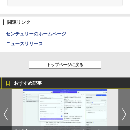
杖と剣のウィストリア（16） 【電子書
2
籍】[ 大森藤ノ ]
Anker Soundcore P31i ブラック
BRUCE WAYNE feat. Flo Milli, ATL Jacob
by Amazon 天然水 ラベルレス 500ml ×24本
異世界居酒屋「のぶ」(22) (角川コミックス・
￥594
[Explicit]
富士山の天然水 バナジウム含有 水 ミネラル
エース)
関連リンク
ウォーター ペットボトル 静岡県産 500ミリリ
￥5,990
ットル (Smart Basic)
￥250
￥832
センチュリーのホームページ
￥1,380
ニュースリリース
町人Aは悪役令嬢をどうしても救いた
3
い〜どぶと空と氷の姫君〜 10【電子書
Anker Soundcore Liberty 5 ミッドナイトブ
On My Road (Stadium ver.)
ONE PIECE モノクロ版 115 (ジャンプコミッ
店共通特典イラスト付】 【電子書籍】[
ラック
クスDIGITAL)
by Amazon 天然水ラベルレス 2L×9本
目黒三吉 ]
￥250
トップページに戻る
￥14,990
￥594
￥1,117
￥726
おすすめ記事
【2026年アップグレード版】AOKIMI ワイヤ
On My Road (Stadium ver.)
HUNTER×HUNTER モノクロ版 39 (ジャンプ
キングダム 80 （ヤングジャンプコミッ
4
レスイヤホン bluetooth イヤホン V12 小型
コミックスDIGITAL)
by Amazon 炭酸水 ラベルレス 500ml ×24本
クス） [ 原 泰久 ]
軽量 ブルートゥースHi-Fi 最大36時間再生 ぶ
強炭酸水 ペットボトル 500ミリリットル (Sm
￥250
るーとゅーす コードレス ENCノイズキャン
art Basic)
￥572
￥770
セリング 自動ペアリング Type-C充電 マイク
付き 防水 タッチ式音量調整 スポーツ/通勤/通
￥1,625
学/WEB会議(ホワイト)
BUGS LIFE
スーパーの裏でヤニ吸うふたり 9巻 (デジタル