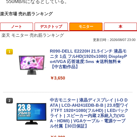
550MB/sになるとしている。
楽天市場 売れ筋ランキング
ノート
デスクトップ
モニター
本
楽天 モニター 売れ筋ランキング
更新日時：2026/08/07 23:00
【期間限定 ポイントUP＆クーポン配
【今だけ】全品ポイント10倍 お買い物マ
R090-DELL E2220H 21.5インチ 液晶モ
1
1
1
布】 Lenovo 500e Chromebook Gen 4
ラソン★8/4～8/11★中古パソコン デス
ニタ 1点 フルHD(1920x1080) DisplayP
s 2in1 ノートパソコン 83L5S00000 Chr
クトップPC FUJITSU ESPRIMO Q558/B
ort/VGA 応答速度:5ms ★送料無料★
omeOS N100 メモリ4GB eMMC64GB 1
Core i5 9500T メモリ8GB 中古SSD 2.5
【中古動作品】
1.6インチ タッチ対応 再生品Aランク
インチ256GB Windows11 Pro 64bit
【送料無料】【1年保証】
￥3,650
￥36,800
￥22,800
中古モニター | 液晶ディスプレイ | I-O D
2
中古ノートパソコン HP ProBook 450 G
ATA | LCD-AH241EDB-B-B | 23.8型ワイ
2
5 G6 G7 G8 第10世代 Core i3/i5選択可
デスクトップパソコン デル DELL optipl
ドTFT 1920×1080(フルHD) | LEDバック
2
Windows11 Pro Office 2024付き メモリ
ex 3070SF Micro 9世代 Core i5 メモリ8
ライト | スピーカー内蔵 2系統入力(VG
16GB SSD512GB 15.6型 Webカメラ テ
GB 16GB SSD256GB HDMI office Win
A・HDMI) | VGAケーブル・電源ケーブ
ンキー 軽量 ビジネス 在宅勤務 学生向け
dows11 pro Win11 4K 対応 ミニPC デ
ル付属【30日保証】
スクトップパソコン デスクトップ PC 中
古パソコン 1186aR 10249091