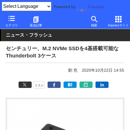
Powered by
Translate
PC Watch
半導体/周辺機器
その他
カテゴリ
過去記事
検索
Impressサイト
ニュース・フラッシュ
センチュリー、M.2 NVMe SSDを4基搭載可能な
Thunderbolt 3ケース
劉 尭
2020年10月22日 14:55
リスト