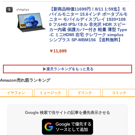
￥42,980
【新商品特価11699円！8/11 1:59迄】モ
5
【新品】【楽天1位！】ノートパソコン
バイルモニター 15.6インチ ポータブルモ
5
新品第13世代CPU搭載ノートPC Office
ニター モバイルディスプレイ 1920×108
付きノートパソコン 初心者向け Window
Acer｜エイサー 超小型 デスクトップパ
0 フルHD IPSパネル 非光沢 HDR スピー
5
s11 初期設定済 Webカメラ zoom 日本語
ソコン RB102-N18U(Windows 11 Pro/I
カー内蔵 保護カバー付き 軽量 薄型 Type
キーボード 14.1型 Intel Celeron メモリ
ntel Processor N150/メモリ 8GB/SSD 2
-C ミニHDMI 在宅 テレワーク simplus
8GB SSD1TB(最大) 大容量バッテリービ
56GB) RB102-N18U
シンプラス SP-MBM156 【送料無料】
ジネス 大学生 プレゼント 学生向け
￥52,800
￥11,699
￥29,800
楽天ランキングをもっと見る
Amazon売れ筋ランキング
イヤフォン
ミュージック
ドリンク
コミック
アンダーニンジャ（18） 【電子書籍】[
1
花沢健吾 ]
￥792
Google 検索で当サイトの記事を優先表示させる
Anker Soundcore P40i ブラック
BRUCE WAYNE feat. Flo Milli, ATL Jacob
【Amazon.co.jp限定】 い・ろ・は・す 2L P
薬屋のひとりごと 17巻 (デジタル版ビッグガ
[Explicit]
ET ラベルレス ×8本
ンガンコミックス)
￥7,990
￥250
￥1,112
￥770