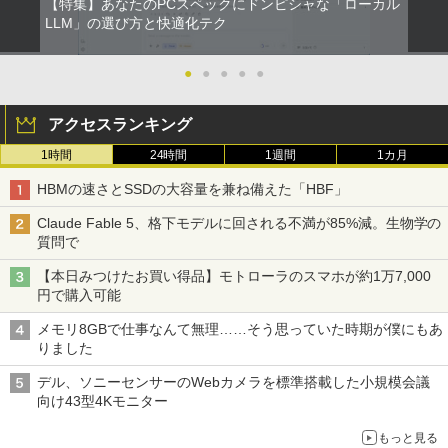
￥1,964
【特集】あなたのPCスペックにドンピシャな「ローカル
版ビッグガンガンコミックス)
日本史探偵コナン 全12巻セット [ 青山
コカ・コーラ やかんの麦茶 from 爽健美茶 ラ
5
剛昌 ]
LLM」の選び方と快適化テク
ベルレス 650mlPET×24本
￥250
￥810
Xiaomi シャオミ REDMI Buds 8 Lite ワイヤ
￥12,936
￥2,009
●
●
●
●
●
レスイヤホン Bluetooth 5.4 ノイズキャンセ
リング ANC 36時間再生
アクセスランキング
￥3,480
1時間
24時間
1週間
1カ月
HBMの速さとSSDの大容量を兼ね備えた「HBF」
Claude Fable 5、格下モデルに回される不満が85%減。生物学の
質問で
【本日みつけたお買い得品】モトローラのスマホが約1万7,000
円で購入可能
メモリ8GBで仕事なんて無理……そう思っていた時期が僕にもあ
りました
デル、ソニーセンサーのWebカメラを標準搭載した小規模会議
向け43型4Kモニター
もっと見る