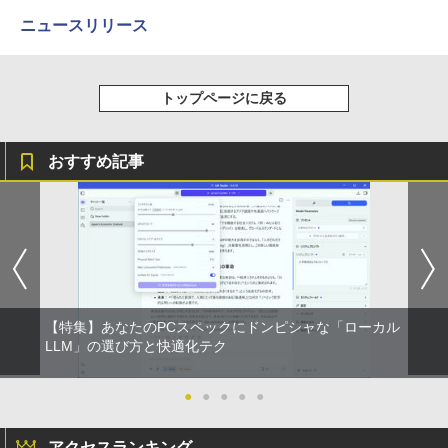
C対応 miniHDMI モニター 持ち運び サブ
ice2024可送料無料 中古パソコン軽量
ディスプレイ ミニPC対応 3年保証 EVICI
ニュースリリース
V
￥25,800
￥10,999
トップページに戻る
おすすめ記事
【特集】あなたのPCスペックにドンピシャな「ローカル
LLM」の選び方と快適化テク
●
●
●
●
●
アクセスランキング