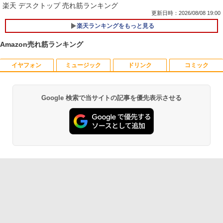
楽天 デスクトップ 売れ筋ランキング
更新日時：2026/08/08 19:00
楽天ランキングをもっと見る
【中古】 富士通 LIFEBOOK A A561/D C
1
eleron B710 1.6GHz Windows7世代のP
Amazon売れ筋ランキング
C 均一 BIOS表示可 ジャンクPC 送料無
料 [95213]
イヤフォン
ミュージック
ドリンク
コミック
【中古良品】【安心保証】Princeton 21.
【3千円以上送料無料】世界の歴史 集英
1
1
￥3,500
5型ワイドカラー液晶ディスプレイ PTF
社版学習まんが 18巻セット／高井啓介
WDE-22W / PTFBDE-22W ブラック/ ホ
ワイト色 スピーカー搭載 プリンストン
￥19,800
Google 検索で当サイトの記事を優先表示させる
Anker Soundcore P40i オフホワイト
BRUCE WAYNE feat. Flo Milli, ATL Jacob
by Amazon 天然水 ラベルレス 500ml ×24本
薬屋のひとりごと 17巻 (デジタル版ビッグガ
[Explicit]
富士山の天然水 バナジウム含有 水 ミネラル
ンガンコミックス)
R160-NEC Chromebook Y2 1点 Chrom
2
￥4,050
ウォーター ペットボトル 静岡県産 500ミリリ
￥7,990
eOS 11.6型 CPU Intel Celeron N4020
ットル (Smart Basic)
￥250
￥770
メモリ 4GB LPDDR4 SSD 32GB eMMC
ちいかわ なんか小さくてかわいいやつ
2
2021製 WebKカメラ付き 360度回転可
（7） （ワイドKC） [ ナガノ ]
￥1,380
能 ACアダプタ付き 【中古品整備品】
□◇〇【目が疲れにくい ブルーライトカ
2
ット!!】iiyama/イイヤマ フルHD対応21.
￥1,375
￥5,980
Anker Soundcore P31i ブラック
BRUCE WAYNE feat. Flo Milli, ATL Jacob
異世界居酒屋「のぶ」(22) (角川コミックス・
5型 ProLite XUB2292HS-B1 HDMI対応
[Explicit]
エース)
【Amazon.co.jp限定】 い・ろ・は・す 2L P
スピーカー内蔵 綺麗な鮮明画像 【中古】
ET ラベルレス ×8本
￥5,990
送料無料
￥250
￥832
【★最大100%ポイント】【大特価!訳あ
￥1,112
3
￥6,500
施設基準パーフェクトブック 2026年度
3
り!】富士通 LIFEBOOK A576/第6世代 C
版 [ 一般社団法人日本施設基準管理士協
ore i3/メモリ:4GB/SSD:128GB/15.6型液
会 ]