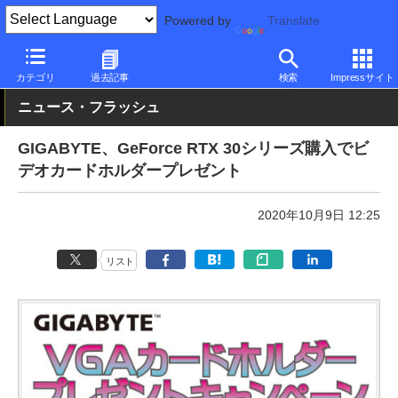
Powered by
Translate
PC Watch
半導体/周辺機器
GPU
GeForce
カテゴリ
過去記事
検索
Impressサイト
ニュース・フラッシュ
GIGABYTE、GeForce RTX 30シリーズ購入でビ
デオカードホルダープレゼント
2020年10月9日 12:25
リスト