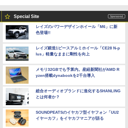
Special Site
レイズのパワーデザインホイール「M6」に新
色登場!!
レイズ鍛造1ピースアルミホイール「CE28 N-p
lus」軽量なままに剛性を向上
メモリ32GBでも予算内。産経新聞社がAMD R
yzen搭載dynabookを2千台導入
総合オーディオブランドに進化するSHANLING
とは何者か？
SOUNDPEATSのイヤカフ型イヤフォン「UU2
イヤーカフ」をイヤカフマニアが語る