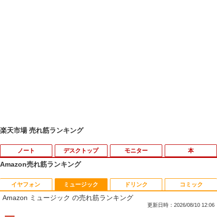
楽天市場 売れ筋ランキング
ノート
デスクトップ
モニター
本
Amazon売れ筋ランキング
イヤフォン
ミュージック
ドリンク
コミック
【新品】Windows11 ノートパソコン off
【訳あり品】中古パソコン | NEC | Mate
【BenQ公式店】BenQ ベンキュー GW2
永瀬廉 プレミアムBOX【初回限定版】
1
1
1
1
Amazon ミュージック の売れ筋ランキング
ice付き 15.6インチワイド液晶 フルHD I
MKM30B-4 | Windows11 | デスクトップ
491 23.8インチ アイケアモニター Full H
（仮） [ 永瀬廉 ]
ntel Pentium GOLD 6500Y メモリ12GB
| 一年保証 | 第8世代 | Core i5 8500 3.0
D/IPS/HDMI/DP/ブルーライト軽減プラ
更新日時：2026/08/10 12:06
新品SSD256GB USB3.0 HDMI 日本語配
(〜最大4.1)GHz | MEM:8GB | SSD:256G
ス/フリッカーフリー/ティルト機能/24型/
￥8,800