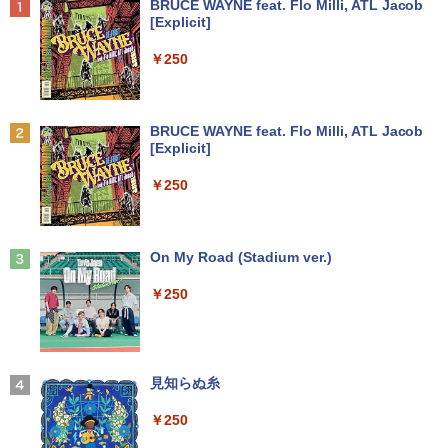
Anker Soundcore P40i オフホワイト
BRUCE WAYNE feat. Flo Milli, ATL Jacob
列キーボード【NC15】
B(NVMe) | DVD-ROM | 無線LAN:あり |
24インチ相当 PCモニター
[Explicit]
Win11Pro64bit
￥7,990
￥39,800
￥13,896
￥250
￥15,000
[新品]葬送のフリーレン (1-15巻 最新刊)
2
全巻セット
中古｜DELL Alienware Aurora R5｜Cor
Philips｜フィリップス 液晶ディスプレ
2
2
Anker Soundcore P31i ブラック
BRUCE WAYNE feat. Flo Milli, ATL Jacob
e i7｜メモリ8GB｜SSD256GB＋HDD1T
中古パソコン | NEC | Mate MRL36L-5 |
イ(27型/IPS/FullHD 1920×1080/120Hz/
￥8,965
2
[Explicit]
B｜最新 Windows 11 Pro｜Office｜Ge
Windows11 | デスクトップ | 一年保証 |
MPRT 1ms) 27E2N2100/11
￥5,990
Force GTX 1070搭載｜ゲーミングPC 中
第9世代 | Core i3 9100 3.6(〜最大4.2)G
￥250
古｜デスクトップPC 中古PC｜高性能 グ
Hz | MEM:8GB | SSD:256GB(新品) | DV
￥13,800
ラフィック搭載｜ゲーム 動画編集 画像編
Dマルチ | Win11Pro64bit
集 仕事用
公式TOEIC Listening & Reading 問題
3
￥15,000
集 12 [ ETS ]
Anker Soundcore Liberty 5 ミッドナイトブ
On My Road (Stadium ver.)
￥44,999
タイムレコーダー 勤怠管理機 指紋認証・
3
ラック
￥3,630
パスワード認証 出勤レコーダー 勤怠レコ
￥250
ーダー 電子タイムレコーダー USBデー
￥14,990
送料無料 MouseComputer SL4-B450 単
タ管理 自動集計機能 1000ユーザー対応
3
超得5,000円OFF&P10倍｜CPU第11世代
体 AMD Ryzen 3 3200G Windows11 64
100,000レコード保存 簡単設定 2.8イン
3
｜NEC VM-9｜最大180日保証｜中古ノー
bit HDMI メモリー8GB 高速SSD256GB
チLCDスクリーン PSE認証済
トパソコン Windows11 office付き｜Co
M.2-SATA +HDD1TB DVDマルチ 中古デ
WORLD SEIKYO vol.8 [ 聖教新聞社 ]
4
re i5 第11世代｜メモリ最大16GB SSD25
スクトップパソコン 中古 パソコン【30
【2026年アップグレード版】AOKIMI ワイヤ
見知らぬ糸
￥14,880
6GB｜Microsoft office2019搭載｜13.3
日保証】1235602
レスイヤホン bluetooth イヤホン V12 小型
￥300
インチ｜Webカメラ搭載｜ノートパソコ
軽量 ブルートゥースHi-Fi 最大36時間再生 ぶ
￥250
ン｜中古パソコン｜パソコン｜中古ノー
るーとゅーす コードレス ENCノイズキャン
￥19,800