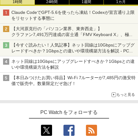
1時間
24時間
1週間
1カ月
Claude CodeでGPT-5.6を使ったら凍結！Codexが宣言通り上限
をリセットする事態に
【大河原克行の「パソコン業界、東奔西走」】
クラファン7,491万円達成の富士通「FMV Keyboard X」、極限
の静音化を追求
【今すぐ読みたい！人気記事】ネット回線は10Gbpsにアップグ
レードすべきか？1Gbpsとの違いや環境構築方法を解説 - PC
Watch
ネット回線は10Gbpsにアップグレードすべきか？1Gbpsとの違
いや環境構築方法を解説
【本日みつけたお買い得品】Wi-Fi 7ルーターが7,485円の激安特
価で販売中。数量限定だぞ急げ！
もっと見る
PC Watch をフォローする