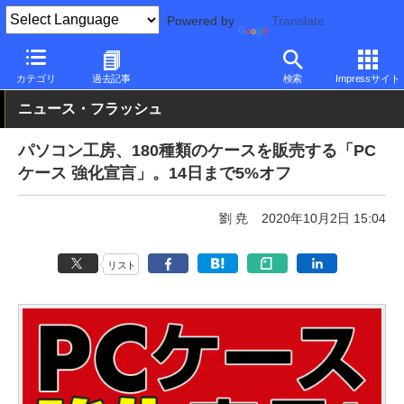
Powered by
Translate
PC Watch
半導体/周辺機器
自作PCパーツ
ケース
カテゴリ
過去記事
検索
Impressサイト
ニュース・フラッシュ
パソコン工房、180種類のケースを販売する「PC
ケース 強化宣言」。14日まで5%オフ
劉 尭
2020年10月2日 15:04
リスト