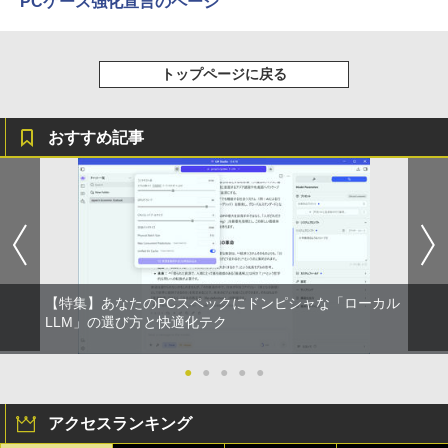
PCケース強化宣言のページ
￥1,112
異世界居酒屋「のぶ」(22) (角川コミックス・
トップページに戻る
エース)
by Amazon 天然水ラベルレス 2L×9本
￥832
￥1,117
おすすめ記事
HUNTER×HUNTER モノクロ版 39 (ジャンプ
コミックスDIGITAL)
【Amazon.co.jp限定】 伊藤園 磨かれて、澄
みきった日本の水 2L 8本 ラベルレス [ ケース
] [ 水 ] [ ペットボトル ] [ 箱買い ] [ ストック
￥572
] [ 水分補給 ]
￥998
【特集】あなたのPCスペックにドンピシャな「ローカル
スーパーの裏でヤニ吸うふたり 9巻 (デジタル
LLM」の選び方と快適化テク
版ビッグガンガンコミックス)
by Amazon 炭酸水 ラベルレス 500ml ×24本
●
●
●
●
●
強炭酸水 ペットボトル 500ミリリットル (Sm
￥810
art Basic)
アクセスランキング
￥1,625