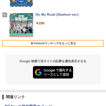
トPC
セリング 自動ペアリング Type-C充電 マイク
レノボジャパン Lenovo L24-4C モニ
4
付き 防水 タッチ式音量調整 スポーツ/通勤/通
ター ［23.8型 / フルHD(1920×1080) / ワ
学/WEB会議(ホワイト)
￥45,800
イド / 144Hz］ クラウドグレー 67DDK
方舟 （講談社文庫） [ 夕木 春央 ]
中古パソコン | Lenovo | ThinkCentre M
AC6JP
On My Road (Stadium ver.)
5
4
￥1,964
720s Small | Windows11 | デスクトップ
| 一年保証 | 第8世代 | Core i5 8400 2.8
￥913
￥15,180
￥250
【期間限定！エントリーで最大10倍】【
(〜最大4.0)GHz | MEM:8GB | SSD:512G
4
2025年 年間出荷数 No.2 ノートPC 2026
B(新品) | DVDマルチ | Win11Pro64bit
Xiaomi シャオミ REDMI Buds 8 Lite ワイヤ
年 爆進中！】整備済み ノートパソコン 1
レスイヤホン Bluetooth 5.4 ノイズキャンセ
3.3型 Windows11 Core i5 大容量 SSD 5
リング ANC 36時間再生
￥22,980
Yoothi 互換品 14.0インチ Lenovo Yoga
5
12GB 16GB メモリ Wi-Fi 無線LAN Web
Amazonランキングをもっと見る
7-14ITL5 82BH 対応 FullHD 1920x1080
カメラ HP 最高峰 EliteBook 830 G5 中
￥3,480
IPS LED LCD ディスプレイ タッチスク
古パソコン 安心サポート 初期設定済み
リーン タッチ機能付き液晶パネル 修理交
ミニPC Dell HP Lenovo 高速CPU 第8世
換用液晶タッチパネル ベゼル付き
5
￥51,800
代 Corei3/i5-8500T メモリ最大16GB SS
Google 検索で当サイトの記事を優先表示させる
by Amazon 天然水 ラベルレス 500ml ×24本
薬屋のひとりごと 17巻 (デジタル版ビッグガ
D1TB 二画面デュアル アウトレット オフ
￥15,500
富士山の天然水 バナジウム含有 水 ミネラル
ンガンコミックス)
ィス付き 最新MSOffice2024可 Win11Pr
ウォーター ペットボトル 静岡県産 500ミリリ
o 中古パソコンデスクトップパソコン ミ
ットル (Smart Basic)
￥770
フルHD 14.0型 DELL Latitude 7410 Cor
ニPC デル 中古パソコンデスクトップPC
5
e i7 10610U メモリ16G M.2SSD256G W
￥1,380
i-Fi6 Webカメラ USBType-C Windows
￥18,888
11【中古】
ONE PIECE モノクロ版 115 (ジャンプコミッ
クスDIGITAL)
関連リンク
【Amazon.co.jp限定】 い・ろ・は・す 2L P
￥49,800
ET ラベルレス ×8本
￥594