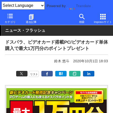
Powered by
Translate
PC Watch
市場
動向
ドスパラ
カテゴリ
過去記事
検索
Impressサイト
ニュース・フラッシュ
ドスパラ、ビデオカード搭載PC/ビデオカード単体
購入で最大1万円分のポイントプレゼント
鈴木 悠斗
2020年10月1日 18:03
リスト