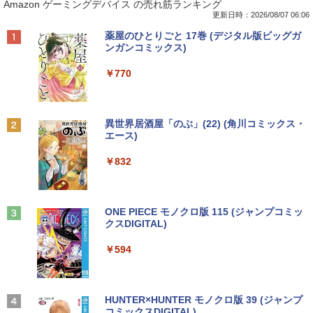
Amazon ゲーミングデバイス の売れ筋ランキング
7+ 12.3インチ メモリ 8GB SSD256GB
プパソコン Windows 11【Office付】
古モニター 17インチ スクエア 店長おま
ない男の優雅なおひとりさまライフ〜
第7世代Core-i5 2.6GHz 2K解像度 2736
【Windows 11 Pro 64Bit搭載】DELL O
かせ VGA / DVI ケーブル付き サブモニタ
（8） 【電子書籍】[ 駒鳥ひわ ]
更新日時：2026/08/07 06:06
x 1824 タッチパネル Office付き/カメラ/
ptiplexシリーズ Core i5搭載/4G/新品SS
ー 監視用 ケーブル付き 動作確認済み 30
Anker Soundcore P40i オフホワイト
BRUCE WAYNE feat. Flo Milli, ATL Jacob
【Amazon.co.jp限定】 い・ろ・は・す 2L P
薬屋のひとりごと 17巻 (デジタル版ビッグガ
HDMI / Windows 11 Pro 中古タブレット
D 120GB/DVD-ROM/送料無料【オプショ
日保証 送料無料
￥792
[Explicit]
ET ラベルレス ×8本
ンガンコミックス)
PC /ノートパソコン 2in1 中古 タブレッ
ン色々有】
￥7,990
ト WIFI Bluetooth
￥2,980
￥250
￥1,112
￥770
￥24,800
￥29,800
異世界魔王と召喚少女の奴隷魔術（30）
2
【電子書籍】[ 福田直叶 ]
【楽天1位！保護レザーケース付き】【タ
2
Anker Soundcore P31i ブラック
BRUCE WAYNE feat. Flo Milli, ATL Jacob
by Amazon 天然水 ラベルレス 500ml ×24本
異世界居酒屋「のぶ」(22) (角川コミックス・
【エントリーでポイント100％還元のチ
ッチ選択】 モバイルモニター 15.6インチ
￥792
2
[Explicit]
富士山の天然水 バナジウム含有 水 ミネラル
エース)
【マラソンセール期間中ポイント5倍】中
ャンス】GMKtec ミニpc G3 Pro Intel C
ノングレア 非光沢 1080PフルHD コスパ
2
ウォーター ペットボトル 静岡県産 500ミリリ
￥5,990
古ノートパソコン 第11世代 Core i5 メモ
ore i3 10110U 16GB DDR4 64GBまで増
高画質 デュアルモニター サブモニター
ットル (Smart Basic)
￥250
￥832
リ16GB M.2 SSD256GB 13.3インチ フ
設 512GB SSD M.2 2242 最大8TB Wind
ポータブルモニター ゲーミングモニター
ルHD ノングレア Webカメラ 無線LAN
ows11 Pro mini pc 4.1GHz WIFI6 BT5.
リモートワーク IPS Tpye-C/mini HDMI
￥1,380
Wi-Fi Bluetooth Windows11 東芝 dyna
2 小型PC VESA対応 ミニパソコン 2画面
pc ミニPC iPhone対応
ゾンビのあふれた世界で俺だけが襲われ
3
book G83/HS 初期設定済 すぐ使える 90
高性能 みにpc nucbox 省エネ デスクト
ない 5 【電子書籍】[ 増田ちひろ ]
日保証 送料無料
ップPC
Anker Soundcore Liberty 5 ミッドナイトブ
On My Road (Stadium ver.)
ONE PIECE モノクロ版 115 (ジャンプコミッ
￥9,999
ラック
クスDIGITAL)
by Amazon 炭酸水 ラベルレス 500ml ×24本
￥1,155
強炭酸水 ペットボトル 500ミリリットル (Sm
￥29,980
￥66,248
￥250
art Basic)
￥14,990
￥594
【公式・メーカー直販・送料無料】モニ
3
￥1,625
ター 新品 フルHD HP Series 3 Pro 324p
【マラソン値引中！ 当日出荷！】ノート
[VETESA正規販売店]デスクトップパソ
v 23.8 インチFHD VA モニター VA 23.8
ゼンリン住宅地図 B4判 兵庫県 たつの市
3
3
4
パソコン 新品 15.6インチ パソコン ノー
コン PC 一体型 新品 Windows11 27型 C
型 角度調整 VESA 100Hz 液晶HDMI VGA
【2026年アップグレード版】AOKIMI ワイヤ
On My Road (Stadium ver.)
HUNTER×HUNTER モノクロ版 39 (ジャンプ
発行年月202603 28229010R
トPC CPU Intel Pentium GOLD 6500Y
ore i7 第4世代 Office付き メモリ16GB
PS5 Nintendo Switch 3年保証 転送不可
レスイヤホン bluetooth イヤホン V12 小型
コミックスDIGITAL)