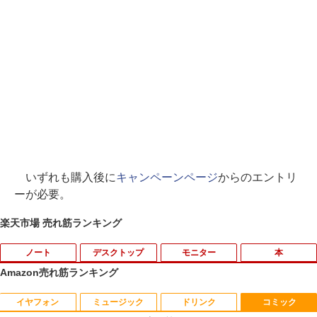
いずれも購入後に
キャンペーンページ
からのエントリ
ーが必要。
楽天市場 売れ筋ランキング
ノート
デスクトップ
モニター
本
Amazon売れ筋ランキング
イヤフォン
ミュージック
ドリンク
コミック
タブレットPC Microsoft Surface Pro 5/
ポイント10倍 中古パソコン デスクトッ
【マラソンセール期間中ポイント5倍】中
独身貴族は異世界を謳歌する 〜結婚し
1
1
1
1