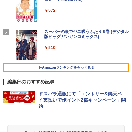
by Amazon 天然水ラベルレス 2L×9本
メモリ12GB SSD 256GB 15インチ フル
SSD512GB 初期設定済 ホワイト ブラッ
(型番: 9U5C1AA)
軽量 ブルートゥースHi-Fi 最大36時間再生 ぶ
￥250
￥19,800
HD HDMI USB3.0 WEBカメラ 無線LAN
ク
るーとゅーす コードレス ENCノイズキャン
￥572
￥1,117
Wifi Windows11 office JIS 日本語キー
セリング 自動ペアリング Type-C充電 マイク
￥12,900
ボード 新生活 事務 学生 初心者 NC15J
付き 防水 タッチ式音量調整 スポーツ/通勤/通
￥69,800
学/WEB会議(ホワイト)
￥32,800
赤ちゃんに転生した話(5) 【電子書籍】[
BUGS LIFE
スーパーの裏でヤニ吸うふたり 9巻 (デジタル
5
￥1,964
24G4/11 23.8インチ フルHD 180Hz ゲー
茶々京色 ]
版ビッグガンガンコミックス)
コカ・コーラ やかんの麦茶 from 爽健美茶 ラ
4
GMKtec GMK-K8 PLUS-32/1T-W11Pro
ミングモニター FastIPS 1ms(GTG)
ベルレス 650mlPET×24本
4
￥250
(8845HS)
￥1,430
￥810
【マラソンセール期間中ポイント5倍】中
Xiaomi シャオミ REDMI Buds 8 Lite ワイヤ
￥13,591
4
￥2,009
古ノートパソコン 第8世代 Core i5 メモ
レスイヤホン Bluetooth 5.4 ノイズキャンセ
￥124,800
リ8GB SSD512GB 15.6インチ WXGA テ
リング ANC 36時間再生
ンキー Webカメラ 無線LAN Wi-Fi Wind
Amazonランキングをもっと見る
ows11 Lenovo ThinkPad L580 初期設
￥2,980
定済 すぐ使える 90日保証 送料無料
楽天1位★マラソン限定P2倍【クーポン
5
編集部のおすすめ記事
デスクトップPC Ryzen7 5700G メモリ1
利用で実質10,999円】モバイルモニター
5
￥32,980
6GB SSD1TB B550 グラボなし
15.6インチ モバイルディスプレイ FHD 1
920*1080 非光沢 A+スクリーン IPS液晶
ドスパラ通販にて「エントリー&楽天ペ
パネル 薄型 軽量 USBType-C miniHDMI
￥148,700
イ支払いでポイント2倍キャンペーン」開
カバースタンド付き PS4/PS5/Switch/P
始
C/Macなど対応 Ingnok yn02b
中古 HP EliteBook 840 G8 Core i5 1145
5
G7 第11世代CPU メモリ16GB SSD256G
B 14インチ フルHD Windows11 Pro 4Q
￥13,999
8U2EC#ABJ 1年保証 Bランク ノートパ
ソコン【CA】 ノートpc 中古ノートパソ