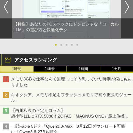
【特集】あなたのPCスペックにドンピシャな「ローカル
LLM」の選び方と快適化テク
●
●
●
●
●
アクセスランキング
1時間
24時間
1週間
1カ月
メモリ8GBで仕事なんて無理……そう思っていた時期が僕にもあ
りました
キオクシア、メモリ不足をフラッシュメモリで補う拡張モジュー
ル
【西川和久の不定期コラム】
超小型11LにRTX 5080！ZOTAC「MAGNUS ONE」最上位機の
実力を探る
一部Fable 5超え「Qwen3.8-Max」8月12日ダウンロード可能
に！Qwen3.8-27Bも順次