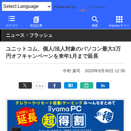
Powered by
Translate
PC Watch
パソコン/タブレット/スマートフォン
ノートパソコン
カテゴリ
過去記事
検索
Impressサイト
ニュース・フラッシュ
ユニットコム、個人/法人対象のパソコン最大3万
円オフキャンペーンを来年1月まで延長
中村 真司
2020年9月30日 12:35
リスト