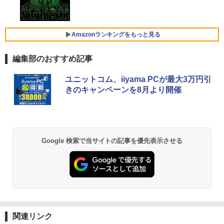
Gen2 Type-20XJ フルHD / Windows11/
き デスクトップパソコン 中古パソコン P
I 軽量 薄型 リモートワーク ディスプレイ
Xiaomi シャオミ REDMI Buds 8 Lite ワイヤ
高性能 AMD Ryzen 5-5650u/ 16GB/ 爆
C Windows11 pro Win11 3画面 PC 800
持ち運び ポータブルモニター
レスイヤホン Bluetooth 5.4 ノイズキャンセ
速NVMe式256GB-SSD/ カメラ/ 無線Wi-
600 G5 G4 モニタ セット オフィス 2024
リング ANC 36時間再生
Fi6/ Office付き/ Win11【中古ノートパソ
搭載 選択可 8世代 10世代 DELL 1311a
￥12,480
Amazonランキングをもっと見る
コン 中古パソコン 中古PC】税込送料無
￥2,980
料 あす楽対応 当日発送
￥35,860
編集部のおすすめ記事
￥34,990
Dell Technologies P2422H プロフェッ
5
【Amazon.co.jp限定】 い・ろ・は・す 2L P
薬屋のひとりごと 17巻 (デジタル版ビッグガ
ショナルシリーズ 23.8インチワイドモニ
ユニットコム、iiyama PCが最大3万円引
ET ラベルレス ×8本
ンガンコミックス)
【中古】富士通 ESPRIMO D588 整備済
タ / 1920×1080 / HDMI、VGA、Display
5
きのキャンペーンを8月より開催
み品 第9世代 Intel Core i3-9100 / Core i
Port / ブラック（スタンド一部:シルバ
￥1,112
￥770
【中古】【極軽極薄】東芝 dynabook G
5-9500 デスクトップPC メモリ8GB M.2
ー）中古モニター 送料無料 3か月保証付
5
83 13.3型FHD(1920x1080)液晶 第11世
SSD256GB DVD Office2021 Windows1
き0830-1
代Core i5/ 8GB / SSD256GB / Webカメ
1Pro DVI-D DisplayPort パソコン単体
ラ内蔵 / USB Type-C / HDMI / 無線LAN
￥14,800
Bluetooth / Win11 Pro搭載 /Office 202
by Amazon 天然水 ラベルレス 500ml ×24本
異世界居酒屋「のぶ」(22) (角川コミックス・
￥21,800
Google 検索で当サイトの記事を優先表示させる
4 H&B / Aランク
富士山の天然水 バナジウム含有 水 ミネラル
エース)
ウォーター ペットボトル 静岡県産 500ミリリ
ットル (Smart Basic)
￥38,500
￥832
￥1,380
ONE PIECE モノクロ版 115 (ジャンプコミッ
クスDIGITAL)
by Amazon 天然水ラベルレス 2L×9本
関連リンク