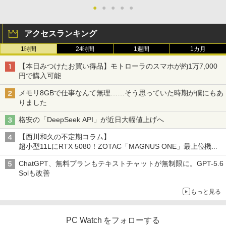
●
●
●
●
●
アクセスランキング
1時間
24時間
1週間
1カ月
【本日みつけたお買い得品】モトローラのスマホが約1万7,000
円で購入可能
メモリ8GBで仕事なんて無理……そう思っていた時期が僕にもあ
りました
格安の「DeepSeek API」が近日大幅値上げへ
【西川和久の不定期コラム】
超小型11LにRTX 5080！ZOTAC「MAGNUS ONE」最上位機の
実力を探る
ChatGPT、無料プランもテキストチャットが無制限に。GPT-5.6
Solも改善
もっと見る
PC Watch をフォローする