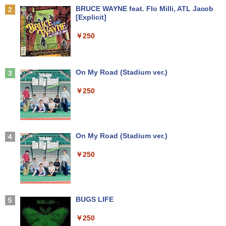
R1100F BR1100FKA B1100FKA-BP135
￥2,310
Anker Soundcore P31i ブラック
BRUCE WAYNE feat. Flo Milli, ATL Jacob
Mouse Computer MPro-S230【第11世
4XA B1100FKA-BP0402RA 対応 1366x7
2
[Explicit]
代Core i5 11400/メモリ16GB(DDR4)/SS
68 HD IPS LED LCD ディスプレイ タッ
￥5,990
【マラソンP5倍/10%オフクーポン】中古
D256GB/Win11Pro/HDMI/DP/MousePr
チスクリーン タッチ機能付き液晶パネル
2
￥250
ノートパソコン HP ProBook 450 G7 第
o】【中古/送料無料】※沖縄・離島を除
修理交換用液晶タッチパネル ベゼル付き
10世代 Core i5 メモリ16GB SSD256GB
く
魔女と傭兵（9） 【電子書籍】[ 宮木真人
3
Bluetooth HDMI カメラ Wi-Fi 15.6イン
￥13,800
]
チ Windows 11 Pro 送料無料 保証付き
￥34,980
Anker Soundcore Liberty 5 ミッドナイトブ
On My Road (Stadium ver.)
￥792
ラック
￥33,800
￥250
モニター 27インチ 144Hz FHD pcモニタ
3
￥14,990
【正規永久版Office付き】NiPoGi ミニp
ー フリッカーレス FullHD ブルーライト
3
c Intel N5030 最大3.1Hz mini pc Windo
カット ノングレア ディスプレイ HDMI 1
【★最大100%ポイント】【Office 2024
ws11 Pro 12GB+256GB SSD (4TB拡大
44hz pcモニター Adaptive-Sync ブラッ
怪異の民俗学【全8巻】セット [ 小松 和
3
4
H&B】【タッチパネル×360°回転】富士
可能) 4K 静音 高速熱放散 小型超軽量ミ
ク MAXZEN MJM27IC01 MJM27IC04-F
彦 ]
通 LIFEBOOK U9310/第10世代 Core i5/
ニパソコン豊富なインターフェース USB
144 マクスゼン
【2026年アップグレード版】AOKIMI ワイヤ
On My Road (Stadium ver.)
メモリ:8GB/M.2 NVMe:128GB/256GB/5
3.2/HDMI 2.0×2 高速2.4G/5GWi-Fi BT4.
レスイヤホン bluetooth イヤホン V12 小型
￥25,300
12GB/1TB/Wi-fi/Bluetooth/13.3型/FHD/
2 省電力 小型パソコン
軽量 ブルートゥースHi-Fi 最大36時間再生 ぶ
￥13,480
￥250
カメラ/USB-C/中古/ノートパソコン/タブ
るーとゅーす コードレス ENCノイズキャン
レット/Windows11
セリング 自動ペアリング Type-C充電 マイク
￥39,980
付き 防水 タッチ式音量調整 スポーツ/通勤/通
リラックマ・日めくり（2027年1月始ま
学/WEB会議(ホワイト)
5
￥35,800
＼本日限定500円値下げ／＼楽天1位！20
4
りカレンダー）
26年最新の超軽量超薄型／モバイルモニ
BUGS LIFE
￥1,964
【ポイント10倍】美品 HP 400 G6 SF 9
ター 15.6インチ フルHD 4K 144Hz タッ
4
￥3,960
世代 Core i5 9500 メモリ8GB 16GB 32
チパネル バッテリー内蔵 無線接続 12モ
￥250
13.3インチ 良品 Lenovo ThinkPad X13
GB 新品M.2SSD256GB 512GB office付
デル選択 非光沢 IPSパネル Type-C HDM
4