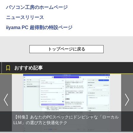
￥594
￥1,117
パソコン工房のホームページ
ニュースリリース
HUNTER×HUNTER モノクロ版 39 (ジャンプ
iiyama PC 超得割の特設ページ
コミックスDIGITAL)
by Amazon 炭酸水 ラベルレス 500ml ×24本
強炭酸水 ペットボトル 500ミリリットル (Sm
art Basic)
￥572
トップページに戻る
￥1,625
スーパーの裏でヤニ吸うふたり 9巻 (デジタル
版ビッグガンガンコミックス)
コカ・コーラ やかんの麦茶 from 爽健美茶 ラ
おすすめ記事
ベルレス 650mlPET×24本
￥810
￥2,009
【特集】あなたのPCスペックにドンピシャな「ローカル
LLM」の選び方と快適化テク