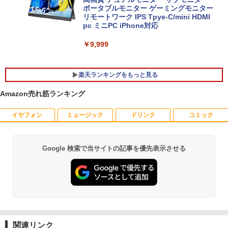
メモリ、512GB SSD、Office付き、ルナ
ポータブルモニター ゲーミングモニター
グレー 送料無料 【NortonP】
リモートワーク IPS Tpye-C/mini HDMI
pc ミニPC iPhone対応
￥124,801
￥9,999
楽天ランキングをもっと見る
Amazon売れ筋ランキング
イヤフォン
ミュージック
ドリンク
コミック
ゾンビのあふれた世界で俺だけが襲われ
1
ない 5 【電子書籍】[ 増田ちひろ ]
￥1,155
Google 検索で当サイトの記事を優先表示させる
Anker Soundcore P40i オフホワイト
BRUCE WAYNE feat. Flo Milli, ATL Jacob
【Amazon.co.jp限定】 い・ろ・は・す 2L P
薬屋のひとりごと 17巻 (デジタル版ビッグガ
[Explicit]
ET ラベルレス ×8本
ンガンコミックス)
￥7,990
￥250
￥1,112
￥770
異世界魔王と召喚少女の奴隷魔術（30）
2
【電子書籍】[ 福田直叶 ]
Anker Soundcore P31i ブラック
BRUCE WAYNE feat. Flo Milli, ATL Jacob
by Amazon 天然水 ラベルレス 500ml ×24本
異世界居酒屋「のぶ」(22) (角川コミックス・
￥792
[Explicit]
富士山の天然水 バナジウム含有 水 ミネラル
エース)
関連リンク