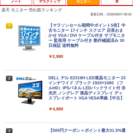
ノート
デスクトップ
モニター
本
楽天 モニター 売れ筋ランキング
更新日時：2026/08/07 08:00
新古品ノートパソコン Intel Celeron Wi
【マラソンセール期間中ポイント5倍】中
1
1
ndows11 Pro WPS Office 2024付き メ
古モニター 17インチ スクエア 店長おま
モリ16GB SSD1TB 15.6型 Bluetooth 無
かせ VGA / DVI ケーブル付き サブモニタ
線LAN USB3.0 テンキー 軽量 モバイル
ー 監視用 ケーブル付き 動作確認済み 30
ビジネス 在宅勤務 学生向け
日保証 送料無料
￥18,980
￥2,980
中古美品 フルHD 15.6インチ EPSON En
DELL デル E2318H LED液晶モニター 23
2
2
deavor NJ4400E / Windows11/ 超高性
インチワイド ブラック 1920×1080 （フ
能 第10世代Core i5-10210u/ メモリ 16G
ルHD）IPSパネル LEDバックライト付 非
B 8GB 選択可/ 爆速SSD 1TB 512GB 25
光沢 ノングレア 液晶ディスプレイ ディ
6GB 選択可/ カメラ/ 無線Wi-Fi6/ Office
スプレイポート VGA VESA準拠【中古】
付き/ Win11【中古ノートパソコン 中古
パソコン 中古PC】税込送料無料 即日発
￥4,980
送
￥26,990
【500円クーポン＋ポイント最大31.5%還
3