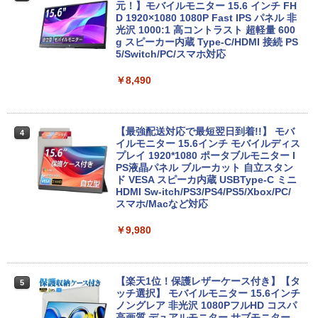
元！】モバイルモニター 15.6 インチ FH
D 1920×1080 1080P Fast IPS パネル 非
2026年NEW｜VETESA正規店 商品を自
光沢 1000:1 高コントラスト 超軽量 600
3
由選択 新品 ノートパソコン 14型/15.6型
g スピーカー内蔵 Type-C/HDMI 接続 PS
Windows11 Office搭載 Celeron/Atom/
5/Switch/PC/スマホ対応
Pentium Gold メモリ8GB/16GB SSD12
8GB/256GB/512GB
￥8,490
￥29,800
【最強配送対応で最短翌日到着!!】 モバ
4
イルモニター 15.6インチ モバイルディス
【期間限定 ポイントUP＆クーポン配
プレイ 1920*1080 ポータブルモニター I
4
布】 ASUS BR1104F 2in1 ノートパソコ
PS液晶パネル ブルーカット 自立スタン
ン BR1104FTA-NS0097XA Windows11
ド VESA スピーカ内蔵 USBType-C ミニ
Pro Education N150 メモリ8GB UFS12
HDMI Sw-itch/PS3/PS4/PS5/Xbox/PC/
8GB 11.6インチ タッチ対応 メーカー再
スマホ/Macなど対応
生品Sランク
￥9,980
￥29,800
【楽天1位！保護レザーケース付き】【タ
5
NEC公式店 ノートパソコン LAVIE Direc
ッチ選択】 モバイルモニター 15.6インチ
5
t N15 Slim 楽天限定モデル 国内生産・新
ノングレア 非光沢 1080PフルHD コスパ
品 Windows 11 Home、Ryzen5、16GB
高画質 デュアルモニター サブモニター