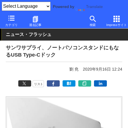
Powered by
Translate
PC Watch
半導体/周辺機器
アクセサリ
その他
カテゴリ
過去記事
検索
Impressサイト
ニュース・フラッシュ
サンワサプライ、ノートパソコンスタンドにもな
るUSB Type-Cドック
劉 尭
2020年9月16日 12:24
リスト