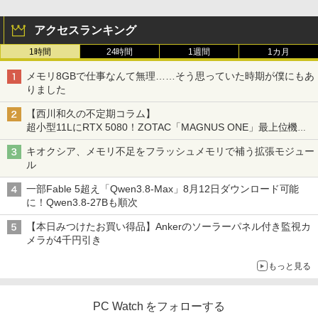
リング ANC 36時間再生
アクセスランキング
￥2,980
1時間
24時間
1週間
1カ月
メモリ8GBで仕事なんて無理……そう思っていた時期が僕にもあ
りました
【西川和久の不定期コラム】
超小型11LにRTX 5080！ZOTAC「MAGNUS ONE」最上位機の
実力を探る
キオクシア、メモリ不足をフラッシュメモリで補う拡張モジュー
ル
一部Fable 5超え「Qwen3.8-Max」8月12日ダウンロード可能
に！Qwen3.8-27Bも順次
【本日みつけたお買い得品】Ankerのソーラーパネル付き監視カ
メラが4千円引き
もっと見る
PC Watch をフォローする