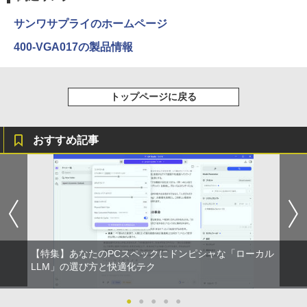
ウォーター ペットボトル 静岡県産 500ミリリ
￥5,990
ットル (Smart Basic)
￥250
￥832
サンワサプライのホームページ
￥1,380
400-VGA017の製品情報
アンダーニンジャ（18） 【電子書籍】[
3
花沢健吾 ]
Anker Soundcore Liberty 5 ミッドナイトブ
On My Road (Stadium ver.)
ONE PIECE モノクロ版 115 (ジャンプコミッ
ラック
クスDIGITAL)
by Amazon 炭酸水 ラベルレス 500ml ×24本
￥792
強炭酸水 ペットボトル 500ミリリットル (Sm
￥250
トップページに戻る
art Basic)
￥14,990
￥594
￥1,625
おすすめ記事
[新品]角川まんが学習 まんが人物伝シリ
4
【2026年アップグレード版】AOKIMI ワイヤ
On My Road (Stadium ver.)
HUNTER×HUNTER モノクロ版 39 (ジャンプ
ーズ (全29冊) 全巻セット
レスイヤホン bluetooth イヤホン V12 小型
コミックスDIGITAL)
by Amazon 天然水ラベルレス 2L×9本
軽量 ブルートゥースHi-Fi 最大36時間再生 ぶ
￥250
￥31,702
るーとゅーす コードレス ENCノイズキャン
￥572
￥1,117
セリング 自動ペアリング Type-C充電 マイク
付き 防水 タッチ式音量調整 スポーツ/通勤/通
学/WEB会議(ホワイト)
日向坂46 藤嶌果歩 1st写真集 果実の歩幅
BUGS LIFE
スーパーの裏でヤニ吸うふたり 9巻 (デジタル
5
￥1,964
[ 藤嶌 果歩 ]
【特集】あなたのPCスペックにドンピシャな「ローカル
版ビッグガンガンコミックス)
コカ・コーラ やかんの麦茶 from 爽健美茶 ラ
LLM」の選び方と快適化テク
ベルレス 650mlPET×24本
￥250
￥2,640
￥810
Xiaomi シャオミ REDMI Buds 8 Lite ワイヤ
￥2,009
●
●
●
●
●
レスイヤホン Bluetooth 5.4 ノイズキャンセ