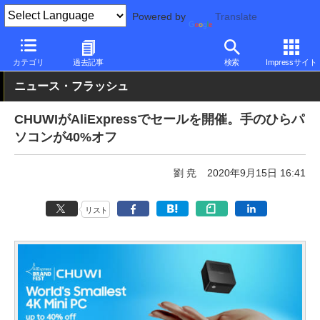
Powered by
Translate
PC Watch
パソコン/タブレット/スマートフォン
ノートパソコン
カテゴリ
過去記事
検索
Impressサイト
ニュース・フラッシュ
CHUWIがAliExpressでセールを開催。手のひらパ
ソコンが40%オフ
劉 尭
2020年9月15日 16:41
リスト