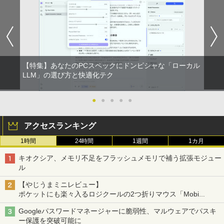
版ビッグガンガンコミックス)
by Amazon 炭酸水 ラベルレス 500ml ×24本
強炭酸水 ペットボトル 500ミリリットル (Sm
￥250
art Basic)
￥810
￥1,625
On My Road (Stadium ver.)
ONE PIECE モノクロ版 115 (ジャンプコミッ
【特集】あなたのPCスペックにドンピシャな「ローカル
クスDIGITAL)
コカ・コーラ やかんの麦茶 from 爽健美茶 ラ
LLM」の選び方と快適化テク
ベルレス 650mlPET×24本
￥250
￥594
￥1,653
●
●
●
●
●
アクセスランキング
1時間
24時間
1週間
1カ月
キオクシア、メモリ不足をフラッシュメモリで補う拡張モジュー
ル
【やじうまミニレビュー】
ポケットにも楽々入るロジクールの2つ折りマウス「Mobi
Fold」。その気になるギミックとは？
Googleパスワードマネージャーに脆弱性、マルウェアでパスキ
ー保護を突破可能に