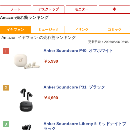
ノート
デスクトップ
モニター
本
Amazon売れ筋ランキング
イヤフォン
ミュージック
ドリンク
コミック
【8/05.8/10限定！お買い物マラソン×5の
【高速SSD128GB＋大容量HDD500GB】
HP ProDisplay P222va 液晶モニター 2
あさドラ！（10） （ビッグ コミックス
1
1
1
1
Amazon イヤフォン の売れ筋ランキング
つく日｜ポイント最大49.5倍】【中古・
超小型・省スペース 中古デスクトップP
1.5インチワイド 黒 ブラック 1920×1080
〔スペシャル〕） [ 浦沢直樹 ]
本体のみ・コードあり・充電器付き】Le
C ミニPC 中古パソコン メモリ4GB Win
（フルHD）白色LEDバックライト VAパ
更新日時：2026/08/06 06:06
novo 300e Chromebook 2nd Gen 81M
dows11 Microsoft Office2024 Dell Opt
ネル ミニ D-sub VGA DisplayPort ディ
￥990
Anker Soundcore P40i オフホワイト
B0034JP Bランク【日曜日以外即日発
iPlex 3070 第9世代 Core i3-9100T 無線
スプレイ【中古】
送】【送料無料】
LAN USB3.0
￥5,990
￥4,400
￥5,380
￥22,980
路傍のフジイ（7） （ビッグ コミック
2
ス） [ 鍋倉夫 ]
JAPANNEXT｜ジャパンネクスト モニタ
2
Anker Soundcore P31i ブラック
MS限定クーポンあり! 高性能 第10世代 C
Dell OptiPlex 3050 SFF 第7世代 Core i
ーアームガス式液晶ディスプレイアーム
￥880
2
2
eleron CPUにアップグレード中! 中古ノ
5 メモリ16GB SSD 512GB Office付き H
15-32インチ対応 耐荷重2-6.5kg 3軸 垂
￥4,990
ートパソコン Windows11 SSD換装対応
DMI Windows11 デスクトップパソコン
直 水平 多関節 JN-GB12SV JN-GB12SV
中古パソコン ノート Windows11 おまか
中古パソコン
JN-GB12SV
せパソコン 無線LAN DVDドライブ Offic
e付き ノートパソコン 中古 パソコン ノ
￥32,800
￥5,437
ミウラ折り小冊子付き 宇宙兄弟（46）
3
ートPC
特装版 （講談社キャラクターズA） [ 小
Anker Soundcore Liberty 5 ミッドナイトブ
山 宙哉 ]
ラック
￥19,800