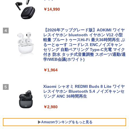
￥2,139
【マラソンセール期間中ポイント5倍】中
HP フレームレス モニター 23.8インチ P
3
3
￥14,990
古デスクトップパソコン 第10世代 Core i
24v G4 IPSパネル フルHD HDMI VGA 中
5 メモリ8GB SSD500GB DVDマルチ Wi
古モニター
【1500円OFFクーポン】ノートパソコン
ndows11 NEC Mate MRT29L-7 初期設
3
中古パソコン 12.1インチ SSD256GB メ
定済 すぐ使える 送料無料 90日保証
￥7,700
自分の思いを言葉にする こどもアウトプ
4
モリ8GB Corei5 8世代 Microsoft Office
【2026年アップグレード版】AOKIMI ワイヤ
ット図鑑 [ 樺沢 紫苑 ]
付き Windows11 Panasonic レッツノー
レスイヤホン bluetooth イヤホン V12 小型
￥33,980
ト Let's note CF-SV7 中古ノートパソコ
軽量 ブルートゥースHi-Fi 最大36時間再生 ぶ
￥1,650
ン 軽量 ノートパソコン 薄型 パソコン 中
るーとゅーす コードレス ENCノイズキャン
モバイルモニター 15.6インチ InnoView
4
古PC 中古ノート SSD1TB
セリング 自動ペアリング Type-C充電 マイク
モバイルディスプレイ 自立型 1920*1080
付き 防水 タッチ式音量調整 スポーツ/通勤/通
【ポイント10倍】美品 HP 400 G6 SF 9
FHD ポータブルモニター IPS液晶パネル
4
学/WEB会議(ホワイト)
￥23,800
世代 Core i5 9500 メモリ8GB 16GB 32
薄型 軽量 持ち運び 壁掛けに対応 Switc
GB 新品M.2SSD256GB 512GB office付
h/PS3/PS4/PS5/Xbox One/PC/スマホ/U
SWAN-白鳥ー完結記念プレミアムセット
5
￥1,964
き デスクトップパソコン 中古パソコン P
SBType-C/標準HDMI対応【選べる種
[ 有吉 京子 ]
C Windows11 pro Win11 3画面 PC 800
類】タッチ/ケース付き/4Kタイプ
【1500円OFFクーポン】【タッチパネル
600 G5 G4 モニタ セット オフィス 2024
4
￥21,534
&WEBカメラ搭載】ノートパソコン 2in1
搭載 選択可 8世代 10世代 DELL 1311a
Xiaomi シャオミ REDMI Buds 8 Lite ワイヤ
￥8,980
タブレットPC 13.3インチ SSD128GB メ
レスイヤホン Bluetooth 5.4 ノイズキャンセ
モリ8GB Core i3 第8世代 Microsoft Off
リング ANC 36時間再生
￥35,860
ice付き Windows11 東芝 dynabook D8
3 ノートパソコン 中古 PC パソコン 中古
￥2,980
モバイルモニター 10.5インチ FHD1280P
5
ノートPC 中古ノート 最大SSD512GB
モバイルディスプレイ 高輝度400nits 10
「楽天ランキング1位」 デスクトップパ
0%sRGB 超軽量260g 極細ベゼル ポータ
5
￥24,800
ソコン Windows11 Office付き パソコン
ブルモニター IPSパネル HDR対応 USB T
Amazonランキングをもっと見る
新品｜インテル 第14世代 Core i5-4590 i
ype-C/mini HDMI接続可 ゲーム機/携帯