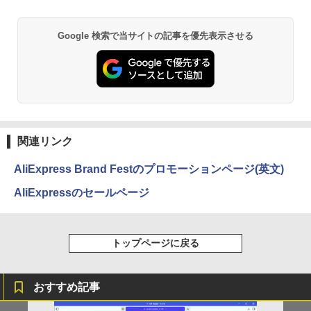
5 i7-14700F｜ SSD 256GB～2TB｜メモ
電話/PC/Mac対応
リ 8～64GB DDR4/5｜ デスクトップPC
【中古】【モニターにムラあり・激安ご
2年保証 激安 高性能 ゲーム 本体のみ PC
￥8,999
5
Google 検索で当サイトの記事を優先表示させる
BRUCE WAYNE feat. Flo Milli, ATL Jacob
【Amazon.co.jp限定】 い・ろ・は・す 2L P
薬屋のひとりごと 17巻 (デジタル版ビッグガ
奉仕】 ノートパソコン / DELL Latitude
高スペッ 初期設定済み
[Explicit]
ET ラベルレス ×8本
ンガンコミックス)
3520 / 第11世代Corei5 / SSD256GB / メ
モリー8GB / Windows11 / USB / micro
￥45,700
SD / type-C / Bluetooth / HDMI / ACア
￥250
￥1,001
￥770
ダプター / MS-office搭載
￥29,800
BRUCE WAYNE feat. Flo Milli, ATL Jacob
by Amazon 天然水 ラベルレス 500ml ×24本
異世界居酒屋「のぶ」(22) (角川コミックス・
[Explicit]
富士山の天然水 バナジウム含有 水 ミネラル
エース)
関連リンク
ウォーター ペットボトル 静岡県産 500ミリリ
ットル (Smart Basic)
￥250
￥832
AliExpress Brand Festのプロモーションページ(英文)
￥1,380
AliExpressのセールページ
On My Road (Stadium ver.)
HUNTER×HUNTER モノクロ版 39 (ジャンプ
コミックスDIGITAL)
by Amazon 天然水ラベルレス 2L×9本
￥250
トップページに戻る
￥572
￥1,117
おすすめ記事
BUGS LIFE
スーパーの裏でヤニ吸うふたり 9巻 (デジタル