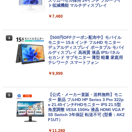
スリムベゼル採用 24インチ ブルーライ
富士通 LIFEBOOK U9310/DX Core i5 10
【週末限定999円OFF！】 中古パソコン
ト低減機能 マルチディスプレイ
3
3
210U 1.6GHz/8GB/256GB(SSD)/13.3W/
中古 デスクトップパソコン Office付き
FHD(1920x1080)/Win11 バッテリ劣化
第10世代 フルHD 安心サポート 仕事用
￥7,480
【中古】【20260619】
液晶セット Windows11 Pro EPSON En
deavor AT997/E Core i5 16GB 22インチ
中古 パソコン デスクトップパソコン
￥16,500
【500円OFFクーポン配布中】モバイル
4
￥45,999
モニター 15.6 インチ フルHD モニター
デュアルディスプレイ ポータブル モバイ
Panasonic CF-XZ6 LTE SIM対応モデル
ルディスプレイ 高画質 液晶 IPSパネル
4
[ Core i5 7300U 8GBメモリ 256GB SSD
セカンド サブモニター 薄型 軽量 家庭用
12.1型 カメラ付き ] : アウトレット ●
【正規永久版Office付き】ミニpc 【Intel
テレワーク スマートフォン
4
【今だけSSD倍増中↑】 中古 ノートパソ
N5095 LPDDR4X 16GB 256GB SSD】m
コン レッツノート Let's note 2in1タブ
ini pc Windows11 Pro 超軽量 4コア/4ス
￥9,999
レットOffice選択可 PC おしゃれなカラ
レッド 2.9GHz ミニパソコン 静音 M.2 2
ーから選べる
242 SATA WIFI6 Bluetooth5.2 4K HDMI
2画面出力 デスクトップPC みにpc 省エ
ネ オフィス高速起動 省電力 静音設計
￥19,980
【公式・メーカー直販・送料無料】モニ
5
ター 新品 フルHD HP Series 3 Pro 322p
￥49,800
e 21.45インチFHDモニター IPS 21.5型
角度調整 VESA 100Hz 液晶 HDMI VGA P
【ポイント5倍&1500円オフ】【WEBカ
S5 Switch 3年保証 転送不可 (型番：AK2
5
メラ＆フルHD】ノートパソコン 中古 パ
F1UT）
ソコン 14インチ 最大SSD1TB メモリ16
デスクトップパソコン デル DELL optipl
5
GB Core i5 第8世代 Microsoft Office付
ex 3070SF Micro 9世代 Core i5 メモリ8
￥11,280