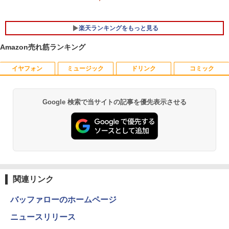
き Windows11 DELL Latitude 5400 Mi
GB 16GB SSD256GB HDMI office Win
crosoft Office付き 中古ノートパソコン
dows11 pro Win11 4K 対応 ミニPC デ
ノートPC パソコン カメラ 軽量 薄型
スクトップパソコン デスクトップ PC 中
楽天ランキングをもっと見る
古パソコン 1186aR 10249091
￥25,800
Amazon売れ筋ランキング
￥32,780
イヤフォン
ミュージック
ドリンク
コミック
キングダム 80 （ヤングジャンプコミッ
1
クス） [ 原 泰久 ]
￥770
Google 検索で当サイトの記事を優先表示させる
Anker Soundcore P40i ブラック
BRUCE WAYNE feat. Flo Milli, ATL Jacob
【Amazon.co.jp限定】 い・ろ・は・す 2L P
薬屋のひとりごと 17巻 (デジタル版ビッグガ
[Explicit]
ET ラベルレス ×8本
ンガンコミックス)
￥7,990
￥250
￥1,112
￥770
信じていた仲間達にダンジョン奥地で殺
2
されかけたがギフト『無限ガチャ』でレ
ベル9999の仲間達を手に入れて元パーテ
Anker Soundcore P31i ブラック
BRUCE WAYNE feat. Flo Milli, ATL Jacob
by Amazon 天然水 ラベルレス 500ml ×24本
異世界居酒屋「のぶ」(22) (角川コミックス・
ィーメンバーと世界に復讐＆『ざま
[Explicit]
富士山の天然水 バナジウム含有 水 ミネラル
エース)
関連リンク
ぁ！』します！【電子書籍】
ウォーター ペットボトル 静岡県産 500ミリリ
￥5,990
ットル (Smart Basic)
￥250
￥832
￥792
バッファローのホームページ
￥1,380
ニュースリリース