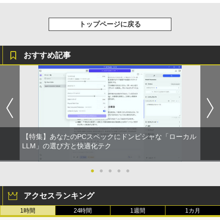
Anker Soundcore Liberty 5 ミッドナイトブ
On My Road (Stadium ver.)
ONE PIECE モノクロ版 115 (ジャンプコミッ
異世界居酒屋「のぶ」(22) 【電子書籍】[
3
ラック
クスDIGITAL)
by Amazon 天然水ラベルレス 2L×9本
蝉川 夏哉 ]
￥250
トップページに戻る
￥14,990
￥594
￥1,117
￥924
おすすめ記事
【2026年アップグレード版】AOKIMI ワイヤ
On My Road (Stadium ver.)
HUNTER×HUNTER モノクロ版 39 (ジャンプ
レスイヤホン bluetooth イヤホン V12 小型
コミックスDIGITAL)
by Amazon 炭酸水 ラベルレス 500ml ×24本
施設基準パーフェクトブック 2026年度
4
軽量 ブルートゥースHi-Fi 最大36時間再生 ぶ
強炭酸水 ペットボトル 500ミリリットル (Sm
版 [ 一般社団法人日本施設基準管理士協
￥250
るーとゅーす コードレス ENCノイズキャン
art Basic)
会 ]
￥572
セリング 自動ペアリング Type-C充電 マイク
付き 防水 タッチ式音量調整 スポーツ/通勤/通
￥1,625
￥22,000
学/WEB会議(ホワイト)
BUGS LIFE
スーパーの裏でヤニ吸うふたり 9巻 (デジタル
￥1,964
【特集】あなたのPCスペックにドンピシャな「ローカル
版ビッグガンガンコミックス)
コカ・コーラ やかんの麦茶 from 爽健美茶 ラ
LLM」の選び方と快適化テク
小学館 学習まんがシリーズ 学習まんが世
ベルレス 650mlPET×24本
￥250
5
界の歴史21巻セット
￥810
Xiaomi シャオミ REDMI Buds 8 Lite ワイヤ
￥2,009
●
●
●
●
●
レスイヤホン Bluetooth 5.4 ノイズキャンセ
￥22,638
リング ANC 36時間再生
アクセスランキング
￥3,480
1時間
24時間
1週間
1カ月