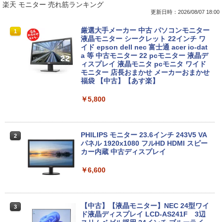
楽天 モニター 売れ筋ランキング
更新日時：2026/08/07 18:00
【★最大100%ポイント】【新生活応援・
【おまかせPC】 デスクトップパソコン
厳選大手メーカー 中古 パソコンモニター
1
1
1
2026】【Office 2019 H&B】富士通 MU
Win11搭載 省スペース型 第8世代Core i5
液晶モニター シークレット 22インチ ワ
937/Celeron 3865U/メモリ:4GB/8GB/S
/ 8GB以上 / SSD/HDDストレージ選択式
イド epson dell nec 富士通 acer io-dat
SD:128GB/256GB/512GB/1TB/13.3型/
有名メーカー（DELL HP 富士通 NEC レ
a 等 中古モニター 22 pcモニター 液晶デ
フルHD/wifi/HDMI/USB3.0/中古 ノート
ノボ）からご提供 中古 省スペースデスク
ィスプレイ 液晶モニタ pcモニタ ワイド
パソコン/モバイルPC/Windows11
トップ Windows11 Office付き 設定済み
モニター 店長おまかせ メーカーおまかせ
ですぐ使えるPC
福袋 【中古】【あす楽】
￥9,999
￥19,800
￥5,800
【★最大100%ポイント】【新生活応援・
2
2026】【Office 2019 H&B】NEC Versa
中古パソコン | HP | ProDesk 600 G4 SF
PHILIPS モニター 23.6インチ 243V5 VA
2
2
Pro/第4世代 Core i5/メモリ: 4GB/8GB/1
| Windows11 | デスクトップ | 一年保証 |
パネル 1920x1080 フルHD HDMI スピー
6GB/SSD:128GB/256GB/512GB/1TB/1
第8世代 | Core i5 8500 3.0(〜最大4.1)G
カー内蔵 中古ディスプレイ
5.6型/USB 3.0/DVD/SDカードスロット/
Hz | MEM:16GB | SSD:512GB(新品) | D
Wi-Fi/Office/無線マウス/中古 パソコン/
VDマルチ | 無線LAN:なし | Win11Pro64
￥6,600
中古PC ノートパソコン/Windows11
bit
￥9,999
￥39,980
【中古】【液晶モニター】NEC 24型ワイ
3
ド液晶ディスプレイ LCD-AS241F 3辺