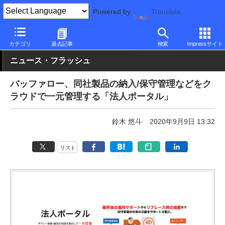
Powered by
Translate
PC Watch
市場
サービス
その他
カテゴリ
過去記事
検索
Impressサイト
ニュース・フラッシュ
バッファロー、同社製品の納入/保守管理などをク
ラウドで一元管理する「法人ポータル」
鈴木 悠斗
2020年9月9日 13:32
リスト