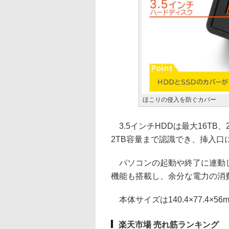
ほこりの侵入を防ぐカバー
3.5インチHDDは最大16TB、2
2TB容量まで認識でき、挿入
パソコンの起動や終了に連動し
機能も搭載し、余分な電力の消
本体サイズは140.4×77.4×56
楽天市場 売れ筋ランキング