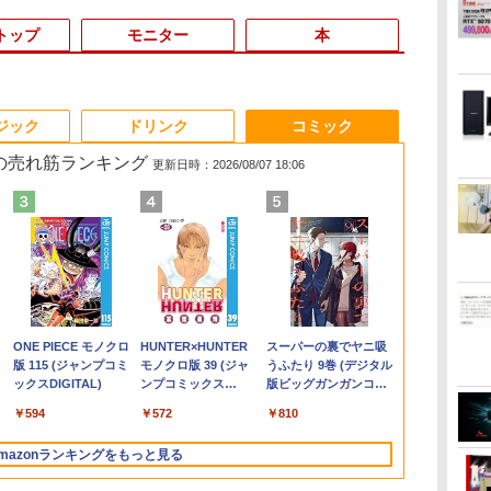
トップ
モニター
本
3
3
3
4
4
4
3
5
5
5
6
1
6
6
ジック
ドリンク
コミック
 の売れ筋ランキング
更新日時：2026/08/07 18:06
%オ
ク
特
1日まで限定価格／ゲーミングPC
中古ノートパソコン フ
＼メーカー5年保証／
大人のおしゃれ手帖9月
中古ノートパソコン イ
【初心者向けコスパ最
アンダーニンジャ
【新品】快適性能 デスクトップパソコ
【中古・軽量SSD搭
【楽天1位常連・超800
高校野球神奈川グラフ
【★最大100
【★新品20％
アイ・オー・
【楽天ブック
ー
で】
真
セット 新品 RTX5060 Ryzen7
ルHD モバイル 超軽量
【最短即日発送】【新
号増刊 2026年 9月号
ンテル Celeron Core
強】黒/白 モニター
（18） 【電子書籍】[
ン パソコン 新品SSD Windows11
載】新生活応援 新春
冠獲得】黒/白 モニタ
（2026） 第108回全国
ト】【新生活
MINISFORU
器 ワイド液
典】梅山恋和 
写
0X メモリ16GB SSD500GB
11.6 型 SONY VAIO
品】モニター 21.5イン
[雑誌]
i5 Windows11 Pro
21.5 / 23.8 / 27型 pcモ
花沢健吾 ]
Office付き インテル 第14世代 第13世
ノートパソコン 中古
ー 21.5 / 23.8 / 24.5 /
高校野球選手権神奈川
2026】【Offic
ル Core Ultr
レイ 23.8型/L
集『COCOI
ice
Hz
dows11 デスクトップPC WPS
VJP111 Core i5-4210U
チモニター ディスプレ
Office 2024付き メモ
ニター 100Hz ゲーミン
代 Core i5-6400 I5-12400F i7 I5 3470
パソコン NEC
27型 240Hz/200Hz
大会 [ 神奈川新聞社 ]
H&B】NEC Ve
ベアボーンキッ
A241DB
イロ）』(ポ
,800
￥12,800
￥12,800
￥1,740
￥11,980
￥11,999
￥792
￥33,800
￥13,800
￥11,999
￥2,200
￥9,999
￥132,999
￥12,370
￥3,599
s
ce付き 1年保証 NVMe M.2 SSD 高
SSD128GB メモリ4GB
イ PCモニター ASUS
リ4GB/8GB/16GB選択
グモニター HDMI 24イ
SSD 256GB~1TB メモリ 選択可 8GB
VersaPro VB-1 12.5型
/180Hz/165Hz/100Hz
第4世代 Core 
SODIMM×2メ
1枚) [ 梅山恋和
.
Anker Soundcore
On My Road
by Amazon 天然水
ONE PIECE モノクロ
【2026年アップグレ
On My Road
by Amazon 炭酸水
HUNTER×HUNTER
Xiaomi シャオミ
BUGS LIFE
コカ・コーラ やかんの
スーパーの裏でヤニ吸
代
配信 動画編集 VTuber対応 eスポ
Bluetooth Wifi カメラ
液晶ディスプレイ
可 SSD128GB/1TB選
ンチ 1920*1080 FHD
16GB 32GB デスクトップPC 安い 本
訳あり 第6世代Core i3
ゲーミングモニター
4GB/8GB/16G
2.5G/Wi-Fi 6
Liberty 5 ミッドナイ
(Stadium ver.)
ラベルレス 2L×9本
版 115 (ジャンプコミ
ード版】AOKIMI ワ
(Stadium ver.)
ラベルレス 500ml
モノクロ版 39 (ジャ
REDMI Buds 8 Lite ワ
麦茶 from 爽健美茶 ラ
うふたり 9巻 (デジタル
高
 フ
 初心者 ゲーミングパソコン デス
Windows11 WPS-
VP229HFZ 22型
択可 15.6型 テンキー
パソコン モニター デ
体のみ 高スペック 薄型 激安 省スペー
SSD128GB
1ms応答 pcモニター
型/USB 3.0/
2.1/DP 1.
￥250
トブラック
ックスDIGITAL)
イヤレスイヤホン
×24本 強炭酸水 ペッ
ンプコミックス
イヤレスイヤホン
ベルレス
版ビッグガンガンコミ
イン
ー
ップパソコン【当日出荷】
Office 訳アリ品
1920×1080 応答速度
ビジネス 在宅勤務 学
ィスプレイ 非光沢 VA
ス 大容量 高性能
Windows11＋
パソコン モニター 非
ードスロット/W
パソコン
￥250
￥1,117
￥250
水
bluetooth イヤホン
トボトル 500ミリリ
DIGITAL)
Bluetooth 5.4 ノイズ
650mlPET×24本
ックス)
カメ
ー
1ms リフレッシュレー
生向け 初期設定不要
4000:1 角度調整 VESA
Office2019 180日保証
光沢 スピーカー内蔵
Fi/Office/
￥14,990
￥594
￥1,964
￥1,625
￥572
￥3,480
￥2,009
￥810
V12 小型軽量 ブルー
ットル (Smart
キャンセリング ANC
設
EN
ト100Hz IPSパネル 液
店長おまかせ中古厳選
Freesync
送料無料 Office付き
HDR/Freesync/VESA
古 パソコン/中
トゥースHi-Fi 最大
Basic)
36時間再生
日
晶モニター 5年保証付
ノートPC ノート パソ
ps4/ps5/xbox スピー
cocopar HG-238
ートパソコ
mazonランキングをもっと見る
36時間再生 ぶるーと
き 動画閲覧 仕事 在宅
コン 中古PC 在宅ワー
カー内蔵 kksmart
ン/Windows1
ゅーす コードレス
楽天ランキング4冠
ク オフィス 中古