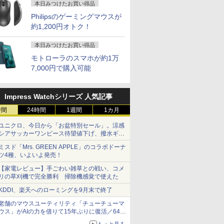
本日みつけたお買い得品
Philipsのゲーミングマウスが
約1,200円オトク！
本日みつけたお買い得品
モトローラのスマホが約1万
7,000円で購入可能
Impress Watchシリーズ 人気記事
時間
24時間
1週間
1カ月
ユニクロ、今日から「お盆特別セール」。涼感
シアサッカーワンピース待望値下げ、撥水ギア
ショーツは1990円に
ミスド「Mrs. GREEN APPLE」のコラボドーナ
ツ4種、いよいよ発売！
【家電レビュー】手ごわい雑草との戦い、コメ
リの草刈機で完全勝利 掃除機感覚で使えた
KDDI、楽天へのローミングを9月末で終了
老舗のマウスユーティリティ「チューチューマ
ウス」がAIの力を借りて15年ぶりに復活／64bit
化、Windows 10/11、「Chrome」も走り回
もっと見る