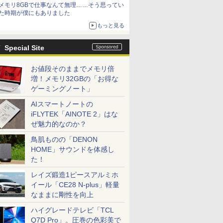
メモリ8GBで仕事なんて無理……そう思ってい
た時期が僕にもありました
もっと見る
Special Site
お値段そのままでメモリ倍
増！メモリ32GBの「お得な
ゲーミングノート」
AIスマートノートの
iFLYTEK「AINOTE 2」はな
ぜ魅力的なのか？
鳥肌ものの「DENON
HOME」サウンドを体感し
た！
レイズ鍛造1ピースアルミホ
イール「CE28 N-plus」軽量
なままに剛性を向上
ハイグレードテレビ「TCL
Q7D Pro」。圧巻の色彩美で