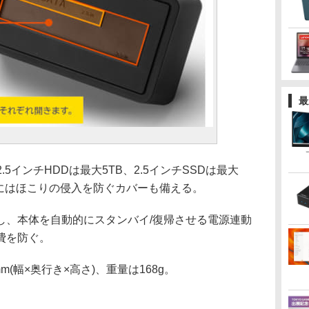
最
.5インチHDDは最大5TB、2.5インチSSDは最大
口にはほこりの侵入を防ぐカバーも備える。
、本体を自動的にスタンバイ/復帰させる電源連動
費を防ぐ。
mm(幅×奥行き×高さ)、重量は168g。