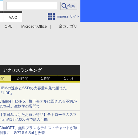
Impress サイト
全カテゴリ
CPU
Microsoft Office
アクセスランキング
時間
24時間
1週間
1カ月
HBMの速さとSSDの大容量を兼ね備えた
「HBF」
Claude Fable 5、格下モデルに回される不満が
85%減。生物学の質問で
【本日みつけたお買い得品】モトローラのスマ
ホが約1万7,000円で購入可能
ChatGPT、無料プランもテキストチャットが無
制限に。GPT-5.6 Solも改善