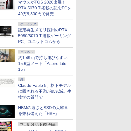
マウスがTGS 2026出展！
RTX 5070 Ti搭載の記念PCを
49万9,800円で発売
ゲーミング
認定再生メモリ採用のRTX
7
7
7
2
8
8
8
9
9
9
3
10
10
10
5080/5070 Ti搭載ゲーミング
PC、ユニットコムから
ビジネス
約1.49kgで持ち運びやすい
15.6型ノート「Aspire Lite
15」
%ポイン
OFFクーポン】
データ機
ス限定特
【縦画面対応/スピーカ
魔女と傭兵（9） 【電
MS限定クーポンあり!
＼11日まで限定価格／ゲーミングPC
MSI 液晶ディスプレ
【3周年記念BOXセッ
7インチ タブレット 中
【永久保証・当日発
【セール期間中 P20
DIME (ダイム) 2026年
【新品】快適性能 デスク
【大特価】中
《5000円
町人Aは悪
応援・
M M1 liteミニPC、インテ
晶ディスプ
2nd写真
ー内蔵】 Dell Pro 24
子書籍】[ 宮木真人 ]
高性能 第10世代
福袋 セット 新品 RTX5060 Ryzen7
イ ［23.8型 / フル
ト】1年をおいしくすこ
古美品 Panasonic
送 全国送料無料】
倍】WINTEN モバイル
11月号 [雑誌] 【特集:
ン パソコン 新品SSD Wind
Latitude 
★17日9:
うしても救
AI
e 2019
a 5 125U、16GB+512GB/
CD-
RO（ココ
液晶モニター
Celeron CPUにアップ
5700X メモリ16GB SSD500GB
HD(1920×1080) / ワイ
やかに過ごす養生手帳
TOUGHPAD FZ-M1 タ
Crucial ノートPC用 メ
モニター 15.6インチ テ
踊る大捜査線】
Office付き インテル 第14
Core i5 1
ルモニター 
ぶと空と
￥792
Claude Fable 5、格下モデル
rsaPro/
トPC、DDR5
ストカード
E2425HSM 23.8型 フル
グレード中! 中古ノー
Windows11 デスクトップPC WPS
ド / 144Hz］ PRO
2027 （インプレス手帳
フパッド FZM1シリー
モリ PC4-
レワーク/デュアルモニ
代 Core i5-6400 I5-12400F 
代CPU メ
スタンドカ
10【電子
￥16,398
￥19,800
￥149,800
￥16,648
￥6,380
￥22,990
￥24,659
￥18,800
￥1,300
￥33,800
￥29,800
￥24,800
￥726
i5/メモリ:
モリ、PCIe4.0 SSD 、
 ]
HD IPS リフレッシュレ
トパソコン
Office付き 1年保証 NVMe M.2 SSD 高
MP243W E14
2027） [ 久保奈穂実 ]
ズ Windows11 [ Core
25600(DDR4-3200)
ター/サブモニターに最
SSD 256GB~1TB メモリ
SSD256G
モバイルデ
イラスト付
に回される不満が85%減。生
B/SSD:128GB/256GB/512GB/1TB/15.6
/Bluetooth 5.2、HDMI
ート 100Hz VESA 対応
Windows11 SSD換装
性能 配信 動画編集 VTuber対応 eスポ
i5-7Y57 / CoreM-6Y57
16GB(8GBx2枚)
適！ゲーミング 1080P
16GB 32GB デスクトップ
フルHD
フルハイビ
籍】[ 目黒
物学の質問で
DVD/SDカ
4/USB4、3画面出力対応 ミニ
スピーカー HDMI
対応 中古パソコン ノ
ーツ 初心者 ゲーミングパソコン デス
選択可] [8GB / 4GB]
SODIMM
FHD IPSパネル 軽量 薄
体のみ 高スペック 薄型 激
Windows1
グレア液晶
i-
DisplayPort VGA モニ
ート Windows11 おま
クトップパソコン【当日出荷】
[爆速256GB-SSD /
型 非光沢 カバー付 ミ
ス 大容量 高性能
証 レビュ
単接続 ス
HBMの速さとSSDの大容量
無線マウス/中
ター 液晶 液晶モニター
かせパソコン 無線LAN
128GB-SSD] カメラ
ニPC Switch iPhone
Office 
液晶モニタ
を兼ね備えた「HBF」
古PC ノ
液晶ディスプレイ デル
DVDドライブ Office付
無線 リカバリ Office
Type-C/HDMI接続 [1年
ン ノート
ルモニター 
23.8インチ パソコンモ
き ノートパソコン 中
付きWin11【中古ノー
保証] WT-156H2-BS
ル 中古パ
リスオーヤマ
本日みつけたお買い得品
1
ニター ピボット 新品
古 パソコン ノートPC
トパソコン 中古パソコ
5523
ノートパソコ
EF164S-B 
ン 中古PC】税込送料
ートPC