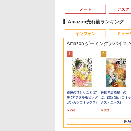
ノート
デスク
Amazon売れ筋ランキング
3
10
10
10
1
1
1
1
2
2
2
2
イヤフォン
ミュー
Amazon ゲーミングデバイス
C
久保証・当日発
ール期間中 P20
E (ダイム) 2026年
【新品】快適性能 デスクトップパソコ
【大特価】中古 DELL
《5000円OFFクーポン
町人Aは悪役令嬢をど
【期間限定破格金
【★新品20％OFFクーポン】
【期間限定10%OFFク
[8月下旬より発送予定]
【マラソンP5倍/10
【期間限定10%OFF
【楽天ブックス限定
＼1
全国送料無料】
WINTEN モバイル
月号 [雑誌] 【特集:
ン パソコン 新品SSD Windows11
Latitude 5330 P138G
★17日9:59迄》モバイ
うしても救いたい〜ど
額！】新生活 新古品
MINISFORUM M1 liteミニPC、インテ
ーポン 8/12 10時まで】
[新品]ちいかわ なんか
フクーポン】中古ノ
ーポン 8/12 10時ま
典】原かれん 1st 写
福袋 
cial ノートPC用 メ
ター 15.6インチ テ
大捜査線】
Office付き インテル 第14世代 第13世
Core i5 1235U 第12世
ルモニター 15.6インチ
ぶと空と氷の姫君〜
Win11搭載 パソコンノ
ル Core Ultra 5 125U、16GB+512GB/
モニター 21.5型 液晶デ
小さくてかわいいやつ
トパソコン
ゲーミングモニター
集 どストライク(生
570
PC4-
ーク/デュアルモニ
代 Core i5-6400 I5-12400F i7 I5 3470
代CPU メモリ8GB
スタンドカバー付 薄型
10【電子書店共通特典
ートパソコンoffice付
ベアボーンキットPC、DDR5
ィスプレイ ベゼル ディ
(8) なんか人魚の島のひ
Windows11 Pro Off
24.5インチ FHD 240
真1枚) [ 原 かれん ]
Win
,659
,800
300
￥33,800
￥29,800
￥24,800
￥726
￥9,980
￥132,999
￥9,480
￥4,400
￥11,800
￥12,980
￥4,400
￥149
 高
00(DDR4-3200)
/サブモニターに最
SSD 256GB~1TB メモリ 選択可 8GB
SSD256GB 13インチ
モバイルディスプレイ
イラスト付】 【電子書
き 初心者向けノート
SODIMM×2メモリ、PCIe4.0 SSD 、
スプレイ 液晶モニター
みつのふせん&ノート
付き Panasonic Let'
1ms Fast IPSパネル
Offi
Anker Soundcore
BRUCE WAYNE feat.
【Amazon.co.jp限
薬屋のひとりごと 17
Anker Soundcore
BRUCE WAYNE feat
by Amazon 天然水
異世界居酒屋「の
スポ
B(8GBx2枚)
ゲーミング 1080P
16GB 32GB デスクトップPC 安い 本
フルHD
フルハイビジョン ノン
籍】[ 目黒三吉 ]
PC 初期設定済 15.6型
2.5G/Wi-Fi 6/Bluetooth 5.2、HDMI
PCモニター 壁掛け フ
BOX付き特装版[入荷予
note CF-SX3 第4世
HDMI2.0×1 DP1.4×1
性能 
P40i ブラック
Flo Milli, ATL Jacob
定】 い・ろ・は・す
巻 (デジタル版ビッグ
P31i ブラック
Flo Milli, ATL Jacob
ラベルレス 500ml
ぶ」(22) (角川コミッ
ス
DIMM
D IPSパネル 軽量 薄
体のみ 高スペック 薄型 激安 省スペー
Windows11Pro 1年保
グレア液晶 非光沢 簡
インテル高速CPU ラン
2.1/DP 1.4/USB4、3画面出力対応 ミニ
リッカーレス
約]
Core i5 メモリ8GB 
Adaptive Sync対応
ーツ
[Explicit]
2L PET ラベルレス
ガンガンコミックス)
[Explicit]
×24本 富士山の天然
クス・エース)
非光沢 カバー付 ミ
ス 大容量 高性能
証 レビュー特典：WPS
単接続 スリムベゼル
ダムで発送 メモリ4GB
パソコン
FreeSync 21.5インチ
速SSD256GB 12.1
リッカーフリー ブル
クト
￥7,990
￥5,990
×8本
水 バナジウム含有 
 Switch iPhone
Office Bランク パソコ
液晶モニター ポータブ
～ 高速SSD1TB 最大
角度調節 FullHD ブル
チ DVD Bluetoot 
ライトカット モニタ
￥250
￥1,112
￥770
￥250
￥1,380
￥832
ミネラルウォーター
e-C/HDMI接続 [1年
ン ノートパソコン デ
ルモニター FHD アイ
フルHD Webカメラ
ーライトカット VAパネ
ラ Wi-Fi HDMI 初期
ディスプレイ MAXZ
ペットボトル 静岡県
 WT-156H2-BS
ル 中古パソコン 中古
リスオーヤマ DP-
zoom 軽量薄型 無線 型
ル VESAフル FHDノン
定済み 送料無料 90
MGM25IC04-F240
A
産 500ミリリットル
3
ノートパソコン PC ノ
EF164S-B *
番更新で在庫処分
グレア MAXZEN
保証
(Smart Basic)
ートPC
JM22CH02