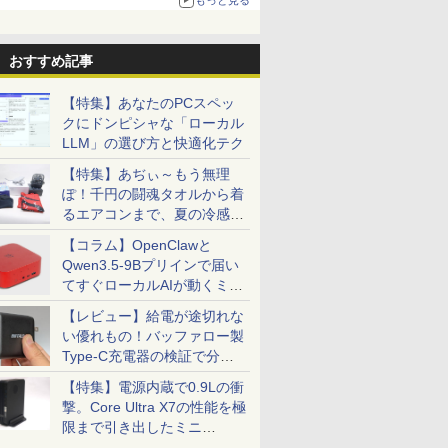
る。復活記念で2026年末まで500円
おすすめ記事
【特集】あなたのPCスペッ
クにドンピシャな「ローカル
LLM」の選び方と快適化テク
【特集】あぢぃ～もう無理
ぽ！千円の闘魂タオルから着
るエアコンまで、夏の冷感グ
ッズ一挙紹介
【コラム】OpenClawと
Qwen3.5-9Bプリインで届い
てすぐローカルAIが動くミニ
PC「SER9 Pro」
【レビュー】給電が途切れな
い優れもの！バッファロー製
Type-C充電器の検証で分か
ったこと
【特集】電源内蔵で0.9Lの衝
撃。Core Ultra X7の性能を極
限まで引き出したミニ
PC「GPD BOX」