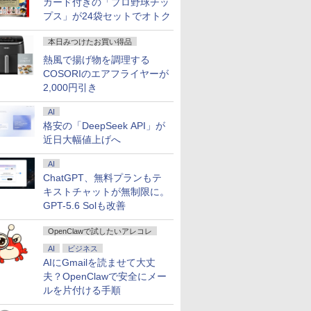
カード付きの「プロ野球チッ
無料
プス」が24袋セットでオトク
本日みつけたお買い得品
熱風で揚げ物を調理する
COSORIのエアフライヤーが
2,000円引き
AI
格安の「DeepSeek API」が
近日大幅値上げへ
AI
ChatGPT、無料プランもテ
キストチャットが無制限に。
GPT-5.6 Solも改善
OpenClawで試したいアレコレ
AI
ビジネス
AIにGmailを読ませて大丈
夫？OpenClawで安全にメー
ルを片付ける手順