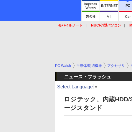
モバイルノート
NUC/小型パソコン
M
SSD
キーボード
マウス
PC Watch
半導体/周辺機器
アクセサリ
ニュース・フラッシュ
Select Language
▼
ロジテック、内蔵HDD
ージスタンド