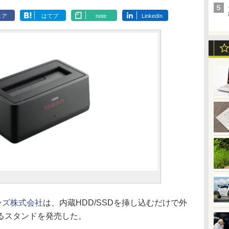
ェア
はてブ
note
LinkedIn
ンズ株式会社
は、内蔵HDD/SSDを挿し込むだけで外
るスタンドを発売した。