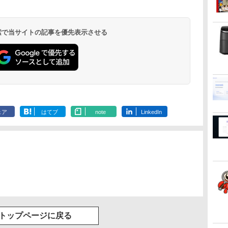
ENCノイズキャンセ
リング 自動ペアリン
グ Type-C充電 マイ
ク付き 防水 タッチ式
 検索で当サイトの記事を優先表示させる
音量調整 スポーツ/通
勤/通学/WEB会議(ホ
ワイト)
ェア
はてブ
note
LinkedIn
トップページに戻る