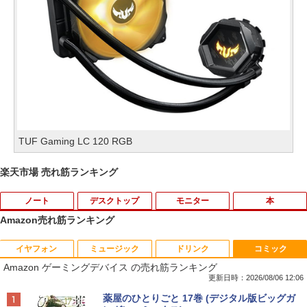
TUF Gaming LC 120 RGB
楽天市場 売れ筋ランキング
ノート
デスクトップ
モニター
本
Amazon売れ筋ランキング
イヤフォン
ミュージック
ドリンク
コミック
新品ノートパソコン VETESA Windows1
【★最大100%ポイント】パソコン修理サ
【公式・メーカー直販・送料無料】モニ
キングダム 80 （ヤングジャンプコミッ
1
1
1
1
Amazon ゲーミングデバイス の売れ筋ランキング
1 Office 2024付き インテルCeleron 第1
ービス、付属品【単品注文不可】
ター 新品 フルHD HP Series 3 Pro 324p
クス） [ 原 泰久 ]
3世代～第14世代 メモリ8GB/16GB SSD
v 23.8 インチFHD VA モニター VA 23.8
更新日時：2026/08/06 12:06
256GB/512B 14型 14インチ FHD 1920x
型 角度調整 VESA 100Hz 液晶HDMI VGA
￥5,000
￥770
Anker Soundcore P40i オフホワイト
BRUCE WAYNE feat. Flo Milli, ATL Jacob
by Amazon 天然水 ラベルレス 500ml ×24本
薬屋のひとりごと 17巻 (デジタル版ビッグガ
1080 Webカメラ 日本語キーボード搭載
PS5 Nintendo Switch 3年保証 転送不可