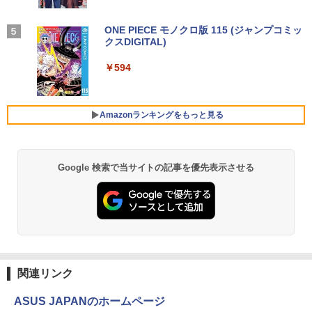
uetooth 最新MicrosoftOffice2024可 送
付き 防水 タッチ式音量調整 スポーツ/通勤/通
新品 第13世代高性能CPU Intel Core i5 i
IOデータ 3辺フレームレス＆広視野角A
4
料無料 中古PC
学/WEB会議(ホワイト)
7 デスクトップPC パソコン office付き
DSパネル液晶ディスプレイ ［27型 /フル
Windows11 23.8/27型 タッチスクリー I
HD(1920×1080) /ワイド］ ブラック KH
ちいかわ タロット 22枚のオリジナル
On My Road (Stadium ver.)
ONE PIECE モノクロ版 115 (ジャンプコミッ
5
￥32,800
￥1,964
PS HDワイド液晶 USB3.0 wifi対応 メモ
-A271DB
カード付き [ ナガノ ]
クスDIGITAL)
by Amazon 炭酸水 ラベルレス 500ml ×24本
リ16GB SSD1TB 初期設定済み 初心者向
強炭酸水 ペットボトル 500ミリリットル (Sm
￥250
け
￥18,500
art Basic)
￥1,650
￥594
Xiaomi シャオミ REDMI Buds 8 Lite ワイヤ
2025年最新版 12型 パソコン 小型ノート
￥48,800
レスイヤホン Bluetooth 5.4 ノイズキャンセ
4
￥1,625
PC 新品 office搭載 windows11 Celeron
リング ANC 36時間再生
Pentium N3700 最大2.8GHz 360度画面
Amazonランキングをもっと見る
公式ショップ amadana 15.6インチ モバ
5
回転により タッチパネル対応 8G SSD 5
イルモニター ポータブルディスプレイ 1
￥2,980
12G Windows11 Webカメラ 5G WiFi Bl
【ポイント20倍】LENOVO THINKCENT
5.6-Inch IPS Full HD Portable Displa
5
uetooth 12インチノートパソコンOffice
RE M70Q TINY 11DU-S6QK00 中古パソ
y：DP10『極限まで削ぎ落した、美しい
搭載
コン デスクトップ ミニPC Windows 11
形状と金属の質感』見せるモニター【ド
Google 検索で当サイトの記事を優先表示させる
Pro Core i5 中古PC パソコレ 3年保証 ポ
ット抜け保証1年付】
￥34,800
イント10-20倍
￥19,800
￥57,200
【大特価】中古 NEC Lavie N1565/C PC-
5
N1565CAL AMD Ryzen 7 5700U メモリ
8GB SSD512GB 15インチ フルHD Wind
ows11 Home WEBカメラ 無線LAN テン
関連リンク
キー DVDマルチ 1年保証 レビュー特典：
WPS Office Bランク パソコン ノートパ
ASUS JAPANのホームページ
ソコン