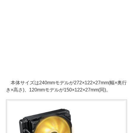
本体サイズは240mmモデルが272×122×27mm(幅×奥行
き×高さ)、120mmモデルが150×122×27mm(同)。