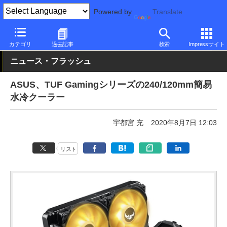
Powered by
Translate
PC Watch
半導体/周辺機器
自作PCパーツ
CPUクーラー
カテゴリ
過去記事
検索
Impressサイト
ニュース・フラッシュ
ASUS、TUF Gamingシリーズの240/120mm簡易
水冷クーラー
宇都宮 充
2020年8月7日 12:03
リスト