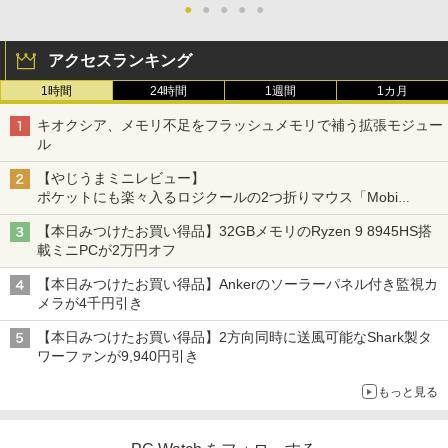
●
●
●
●
●
アクセスランキング
1時間
24時間
1週間
1カ月
キオクシア、メモリ不足をフラッシュメモリで補う拡張モジュー
ル
【やじうまミニレビュー】
ポケットにも楽々入るロジクールの2つ折りマウス「Mobi
Fold」。その気になるギミックとは？
【本日みつけたお買い得品】32GBメモリのRyzen 9 8945HS搭
載ミニPCが2万円オフ
【本日みつけたお買い得品】Ankerのソーラーパネル付き監視カ
メラが4千円引き
【本日みつけたお買い得品】2方向同時に送風可能なShark製タ
ワーファンが9,940円引き
もっと見る