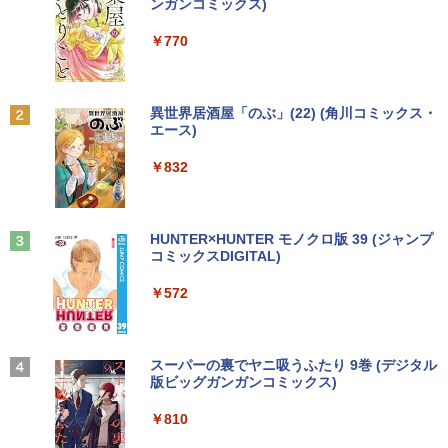
[Explicit]
富士山の天然水 バナジウム含有 水 ミネラル
ンガンコミックス)
薄型 軽量 初心者 学生 ビジネス 初期設定
(型番: 9U5C1AA)
ウォーター ペットボトル 静岡県産 500ミリリ
￥5,990
済み 新モデル ホワイト ピンク シルバー
ットル (Smart Basic)
￥250
￥770
￥12,900
￥29,980
中古パソコン HP ProDesk 400 G7 Small
「こうして日本人だけが騙される」マス
2
2
￥1,380
【Core i3(3.6GHz)/8GB/500GB HDD/Wi
コミが報じない「国際政治
n11Pro】 HP 当社3ヶ月間保証 イオシス
Anker Soundcore P31i ブラック
BRUCE WAYNE feat. Flo Milli, ATL Jacob
異世界居酒屋「のぶ」(22) (角川コミックス・
日本HP エイチピー Series 3 Pro 324pf
￥2,970
2
[Explicit]
エース)
【Amazon.co.jp限定】 い・ろ・は・す 2L P
本日10倍！高性能第10世代Core i7-1061
FHDモニター 9U5J5UT#ABJ 【NE直】
￥18,800
2
ET ラベルレス ×8本
￥4,990
0Uノートパソコン 中古 Dynabook G83
￥250
￥832
超軽量約779g メモリ最大16GB 新品SSD
￥13,380
￥1,001
1TB 13.3インチ HDMI搭載 WEBカメラ5
GWIFI Bluetooth内蔵 中古パソコン Mic
妹は知っている（8） 【電子限定特典つ
【★最大100%ポイント】【新生活応援・
3
3
rosoftOffice2024可 Windows11 送料無
き】 【電子書籍】[ 雁木万里 ]
2026】【マウス＋キーボード付属】HP 8
料 持ち運び便利
Anker Soundcore Liberty 5 ミッドナイトブ
On My Road (Stadium ver.)
HUNTER×HUNTER モノクロ版 39 (ジャンプ
300 USDT/第3世代 Core i7/メモリ:8GB/
ラック
コミックスDIGITAL)
by Amazon 天然水ラベルレス 2L×9本
16GB/SSD:256GB/512GB/1TB/DVD/US
【3年保証】モニター 27インチ フルhd
￥792
3
￥27,600
￥250
B3.0/DP/VGA/Wi-fi/2画面出力/Windows
高画質 100Hz VA ノングレア 非光沢 スピ
￥14,990
￥572
11/Windows10/Office/中古 デスクトッ
ーカー内蔵 ディスプレイ パソコンモニタ
￥1,117
プ デスクトップPC
ー PCモニター フルハイビジョン 動画 液
晶モニター 壁掛 DT-JF275S-B アイリス
オーヤマ *
本日限定10倍+20％OFF+抽選で10000
￥32,800
盛土等防災マニュアルの解説 [ 盛土等防
3
4
P！美品 超軽量約980gノートパソコンS
【2026年アップグレード版】AOKIMI ワイヤ
BUGS LIFE
スーパーの裏でヤニ吸うふたり 9巻 (デジタル
災研究会 ]
ONY VAIO PRO13 第10世代Corei5 1035
レスイヤホン bluetooth イヤホン V12 小型
版ビッグガンガンコミックス)
￥16,800
コカ・コーラ やかんの麦茶 from 爽健美茶 ラ
G1メモリ8GB 秒速起動SSD最大1TB 14
軽量 ブルートゥースHi-Fi 最大36時間再生 ぶ
ベルレス 650mlPET×24本
￥250
￥20,900
型FHD1920*1080高解像度 カメラ内蔵 ノ
るーとゅーす コードレス ENCノイズキャン
￥810
【2025新発売！3年保証★Office搭載★
4
ートパソコン Windows11Pro 5GWIFI/Bl
セリング 自動ペアリング Type-C充電 マイク
￥1,653
新品】デスクトップパソコン 一体型PC