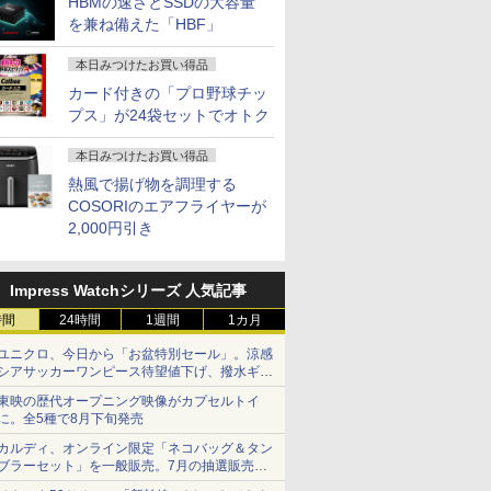
HBMの速さとSSDの大容量
を兼ね備えた「HBF」
本日みつけたお買い得品
カード付きの「プロ野球チッ
プス」が24袋セットでオトク
本日みつけたお買い得品
熱風で揚げ物を調理する
COSORIのエアフライヤーが
2,000円引き
Impress Watchシリーズ 人気記事
時間
24時間
1週間
1カ月
ユニクロ、今日から「お盆特別セール」。涼感
シアサッカーワンピース待望値下げ、撥水ギア
ショーツは1990円に
東映の歴代オープニング映像がカプセルトイ
に。全5種で8月下旬発売
カルディ、オンライン限定「ネコバッグ＆タン
ブラーセット」を一般販売。7月の抽選販売の
当選無効分