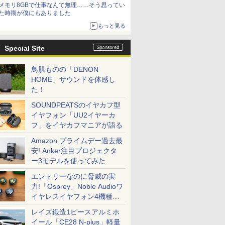
メモリ8GBで仕事なんて無理……そう思ってい
た時期が僕にもありました
もっと見る
Special Site
鳥肌ものの「DENON
HOME」サウンドを体感し
た！
SOUNDPEATSのイヤカフ型
イヤフォン「UU2イヤーカ
フ」をイヤカフマニアが語る
Amazon プライムデー過去最
安! Anker注目プロジェクタ
ー3モデルを使ってみた
エントリーなのに脅威の実
力!「Osprey」Noble Audioワ
イヤレスイヤフォン4機種を
一気に聴く
レイズ鍛造1ピースアルミホ
イール「CE28 N-plus」軽量