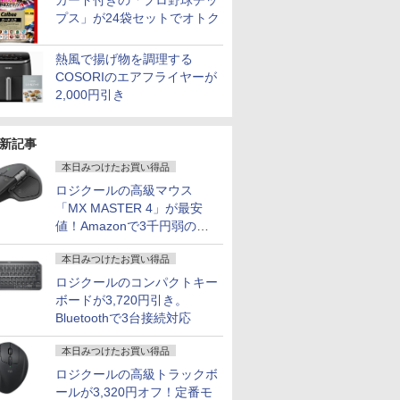
カード付きの「プロ野球チッ
プス」が24袋セットでオトク
熱風で揚げ物を調理する
COSORIのエアフライヤーが
7
8
9
10
2,000円引き
新記事
本日みつけたお買い得品
ロジクールの高級マウス
Fクーポ
「新入荷」美品 ノート
中古ノートパソコン
ノートパソコン
MS Office
「MX MASTER 4」が最安
カメラ搭
パソコン ThinkPad X13
DELL Latitude 5420
ThinkPad X13
搭載｜中
値！Amazonで3千円弱の割
】ノートパ
Gen 2超軽量高性能大容
第11世代 Core i7
Gen1/Gen2 第11世代
コン Wind
引
パソコン
量 第11世代Corei5日本
Windows11 Pro
Corei5 1135G7日本語キ
Office付
￥36,599
￥35,980
￥34,800
￥59,800
本日みつけたお買い得品
128GB
語キーボード13.3型
Office 2024付き メモ
ーボード13.3型
G83 Core
e i5 第
FHD高解像度16GBメモ
リ8GB/16GB
FHD1920x1080高解像
1185G7U
ロジクールのコンパクトキー
ft
リ 新品SSD256GB 超軽
SSD256GB/512GB選
度 最大16GBメモリ 新
16GB SSD
ボードが3,720円引き。
量 カメ
択可 14.1型 軽量 モバ
品SSD1TB 超軽量 カメ
13.3型 FH
Bluetoothで3台接続対応
NEC
ラ/HDMI/5GWIFI/Bluetooth
イル ビジネス 在宅勤
ラ/HDMI/5GWIFI/Bluetooth
1,920×1,
M-7 ノート
Office搭載 ノートパソ
務 学生向け
Office搭載 最新
ラ Thunde
本日みつけたお買い得品
7
7
8
8
7
9
9
10
10
PC パソ
コン 中古Windows11
MicrosoftOffice2024選
Bluetoot
トPC
送料無料
択可ノートパソコン 中
指紋認証 
ロジクールの高級トラックボ
リ16GB
古Windows11 長期保証
古PC 中
ールが3,320円オフ！定番モ
TB
フィス付