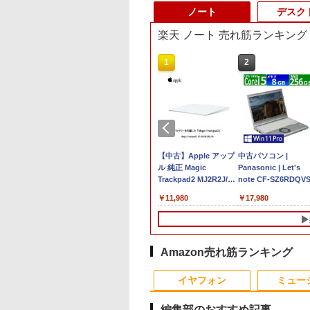
ノート
デスク
楽天 ノート 売れ筋ランキング
10
1
2
トパソコン
MS Office 2024 H&B
【中古】Apple アップ
中古パソコン |
kPad X13
搭載｜中古ノートパソ
ル 純正 Magic
Panasonic | Let's
1/Gen2 第11世代
コン Windows11
Trackpad2 MJ2R2J/A
note CF-SZ6RDQVS
ei5 1135G7日本語キ
Office付｜Dynabook
マジック トラックパッ
Windows11 | ノート
,800
￥59,800
￥11,980
￥17,980
ード13.3型
G83 Core i7 第11世代
ド2 タッチパッド
PC | 一年保証 | 第7
1920x1080高解像
1185G7U メモリ
A1535 バッテリー内蔵
| Core i5 7300U 2.6
最大16GBメモリ 新
16GB SSD 256GB
ワイヤレス Bluetooth
最大3.5)GHz |
D1TB 超軽量 カメ
13.3型 FHD
OS X 10.11以降 中古
MEM:8GB |
MI/5GWIFI/Bluetooth
1,920×1,080 WEBカメ
SSD:256GB(M.2
Amazon売れ筋ランキング
ice搭載 最新
ラ Thunderbolt HDMI
SATA) | DVDマルチ |
10
10
1
1
1
2
2
2
osoftOffice2024選
Bluetooth 無線 Wi-Fi
無線LAN:あり |
イヤフォン
ミュー
ノートパソコン 中
指紋認証 整備済み 中
WUXGA | Webカメ
ndows11 長期保証
古PC 中古パソコン オ
内蔵 | Win11Pro64Bit
編集部のおすすめ記事
フィス付き
ACアダプター付属