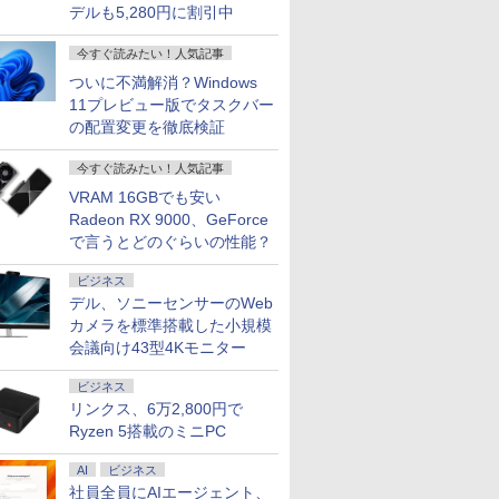
デルも5,280円に割引中
今すぐ読みたい！人気記事
ついに不満解消？Windows
kstation Xeon E5-2643 v3 3.4GHz(12スレッ
付き】 モ
くん
楽天1位★マラソン限定
学校ER 子どもの急
Acer モバイルモニター
【全巻】 TSUYOSHI
DELL｜デル スリム デスクトップパソコン Dell 
【楽天1位常連・超800
日本臨牀 増刊号「運
【1,000
阪急交通社
11プレビュー版でタスクバー
2GB 500GB(SSD) Quadro K5200 DVD-
15.6イ
版 セレク
P2倍【クーポン利用で
病・けが、そのときど
14インチ WUXGA
誰も勝てない、アイツ
ECS1250（Core Ultra 7/ メモリ 32GB/ 1TB SS
冠獲得】黒/白 モニタ
動器エコー」2025年83
イント最大3
きく開いて
の配置変更を徹底検証
s7 Pro 64bit 【中古】【20260625】
ルモニター
と鹿島
実質10,999円】モバイ
う考え、どう動くか [
16:10 IPS 非光沢
には 1-31巻セット （裏
あり）- ブラック SAD70-GHM3J
ー 21.5 / 23.8 / 24.5 /
巻増刊号12（12月発
元！】湾曲
行に最適な
ングレア
Eコミック
ルモニター 15.6インチ
関根一朗 ]
NTSC 45% 60Hz
少年サンデーコミック
27型 240Hz/200Hz
行) /日本臨牀/医学書/最
モニター 
バッグBOO
￥13,999
￥3,300
￥13,999
￥27,280
￥282,980
￥11,999
￥27,500
￥14,980
￥3,795
D ディスプ
 [ 椿い
FHD IPS 薄型軽量
7ms(GTG) 600g 超薄
ス） [ 丸山 恭右 ]
/180Hz/165Hz/100Hz
新の診断と治療
レイ 24イ
通社 ]
今すぐ読みたい！人気記事
デュアルモ
1080P 高画質 プラグア
型 Adaptive-Sync
ゲーミングモニター
1080p 180
VRAM 16GBでも安い
ニター ポ
ンドプレイ 調整可能ス
HDR10 HDMI 1.4 USB-
1ms応答 pcモニター
MPRT 曲面
Radeon RX 9000、GeForce
ター ゲー
タンド搭載 USB-C PD
C PM141Wbmiuux
パソコン モニター 非
パネル 30
で言うとどのぐらいの性能？
Tpye-
対応 ミニHDMI ノート
光沢 スピーカー内蔵
スト比 Adap
 iPhone対
PC スマホ ゲーム機対
HDR/Freesync/VESA
対応 HDR
応 ブラック Ingnok
ビジネス
cocopar HG-238
HDMI×2
yn02d
ホン端子 K
デル、ソニーセンサーのWeb
H24S17P
カメラを標準搭載した小規模
会議向け43型4Kモニター
ビジネス
リンクス、6万2,800円で
Ryzen 5搭載のミニPC
AI
ビジネス
社員全員にAIエージェント、