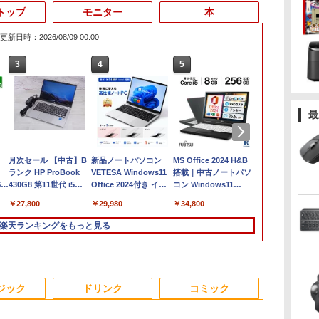
トップ
モニター
本
更新日時：2026/08/09 00:00
3
4
5
6
最
月次セール 【中古】B
新品ノートパソコン
MS Office 2024 H&B
【1500円OF
ランク HP ProBook
VETESA Windows11
搭載｜中古ノートパソ
ン】【WEB
 |
430G8 第11世代 i5
Office 2024付き イン
コン Windows11
載&フルHD
1135G7 メモリ16GB
テルCeleron 第13世代
Office付｜Core i5 第
ソコン 中古
￥27,800
￥29,980
￥34,800
￥23,800
世代
NVMe256GB Win11
～第14世代 メモリ
10世代 以降 メモリ
14インチ SSD
(〜
8GB/16GB
8GB SSD 256GB｜富
メモリ8GB Cor
楽天ランキングをもっと見る
SSD256GB/512B 14型
士通 LIFEBOOK
8世代 Microso
14インチ FHD
A5510｜中古 ノートパ
Office付き
1920x1080 Webカメラ
ソコン オフィス付き
Windows11 
日本語キーボード搭載
中古PC ノートPC｜テ
Versapro V
3
3
3
4
4
4
5
5
5
6
6
6
薄型 軽量 初心者 学生
ンキー WEBカメラ 内
パソコン 中古 
ジック
ドリンク
コミック
ラ
ビジネス 初期設定済み
蔵 Bluetooth 15.6イン
コン 中古ノー
 |
新モデル ホワイト ピ
チ 初期設定済み
SSD1TB メモ
ンク シルバー