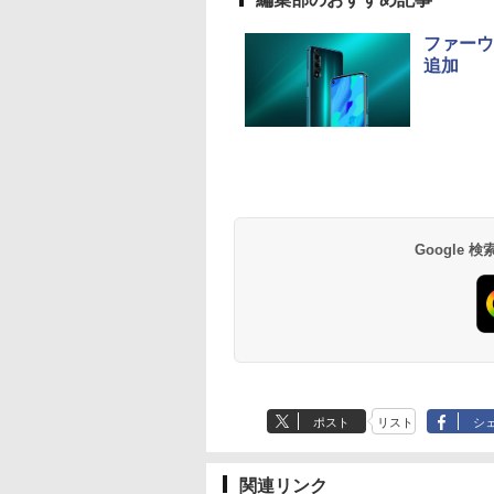
ファーウ
追加
リム デスクトップパソコン Dell Slim
天1位常連・超800
臨牀 増刊号「運
【1,000円クーポン＋ポ
阪急交通社が考えた大
【マラソン限定
HP フレームレス モニ
杖と剣のウィストリア
中古パソコン 一体型
【15%OFFクーポン
天は赤い河のほとり 
Ultra 7/ メモリ 32GB/ 1TB SSD/ Office
得】黒/白 モニタ
エコー」2025年83
イント最大31.5%還
きく開いて自立する旅
30%OFF】中古 HP
ター 23.8インチ P24v
（16） 【電子書籍】[
JDL（日本デジタル
KOORUI モニター 2
28巻完結セット【中
 SAD70-GHM3J
.5 / 23.8 / 24.5 /
刊号12（12月発
元！】湾曲ゲーミング
行に最適なショルダー
ProDesk 400 G5 DM
G4 IPSパネル フルHD
大森藤ノ ]
究所） BA6(Benny
インチ 22インチ 27
古】
 240Hz/200Hz
 /日本臨牀/医学書/最
モニター 液晶ディスプ
バッグBOOK [ 阪急交
6GE69AV Core i3
HDMI VGA 中古モニタ
A6) Windows11
ンチ 100Hz 120Hz 
,999
,500
￥14,980
￥3,795
￥16,800
￥7,700
￥594
￥17,800
￥10,980
￥19,500
0Hz/165Hz/100Hz
診断と治療
レイ 24インチ フルHD
通社 ]
9100T 第9世代CPU メ
ー
Celeron 3965U
晶モニター VA/ IPS
Anker Soundcore
BRUCE WAYNE feat.
by Amazon 天然水
薬屋のひとりごと 17
Anker Soundcore
BRUCE WAYNE feat
【Amazon.co.jp限
異世界居酒屋「の
ミングモニター
1080p 180Hz 1ms
モリ8GB SSD128GB
2.2GHz メモリ8GB
ネル ゲーミングモニ
P42i (Bluetooth 6.1)
Flo Milli, ATL Jacob
ラベルレス 500ml
巻 (デジタル版ビッグ
P31i ピンク
Flo Milli, ATL Jacob
定】 い・ろ・は・す
ぶ」(22) (角川コミッ
s応答 pcモニター
MPRT 曲面1500R VA
Windows11Home 1年
500GB SSD128GB
ー サブモニター FH
【完全ワイヤレスイ
[Explicit]
×24本 富士山の天然
ガンガンコミックス)
[Explicit]
2L PET ラベルレス
クス・エース)
コン モニター 非
パネル 3000:1コントラ
保証 Bランク デスクト
23.8インチ Office
WQHD ブルーライ
￥5,990
ヤホン/ウルトラノイ
水 バナジウム含有 水
×8本
 スピーカー内蔵
スト比 Adaptive Sync
ップパソコン【CA】
無線LAN 3ヶ月保証
減 フリッカーフリー
￥9,990
￥250
￥1,380
￥770
￥250
￥1,112
￥832
Google
ズキャンセリング 3.5
ミネラルウォーター
/Freesync/VESA
対応 HDR10対応
中古デスクトップPC
wd2702 中古
HDMI ps5/switch対
/ マルチポイント接続
ペットボトル 静岡県
opar HG-238
HDMI×2、DP×1、イヤ
中古デスクトップパソ
フレームレス 風シリ
/ 最大40時間再生 / コ
産 500ミリリットル
ホン端子 KTC
コン 中古パソコン 中古
ズ
ンパクト形状/持ち運
(Smart Basic)
H24S17P
PC HPパソコン パソコ
びに便利 / IP55 防塵
ンデスクトップ
防水位規格/PSE技術
基準適合】パープル
ポスト
リスト
シ
関連リンク