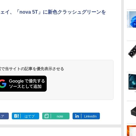
ェイ、「nova 5T」に新色クラッシュグリーンを
】
全
【ポイント10倍 期間限
【エントリーで最大全
[新品][シャンフロ]シャ
【本日限定10％OFF】
IODATA モニター 27イ
ゼンリン電子住宅地図
【中古】Aランク Dell
[5%OFFクーポン 10日
施設基準パーフェクト
hp Z840 Wor
【保護ケース
月刊少女野崎
研
4
定】HP ProOne 600
額ポイント還元｜8/11
ングリラ・フロンティ
N150/3500Uよりコス
ンチ CF271EDW ADS
デジタウン 大阪府 大
OptiPlex 5090SFF 第
朝まで]【公式限定】
ブック 2026年度版 [
ドCPUx2基) 3
バイルモニター 
（18）特装
イ
G6 All-in-One｜第10
まで】 ASUS｜エイス
ア (1-27巻 最新刊) + オ
パ最強【楽天1位連続
パネル フルHD HDMI
阪市生野区 202509
11世代 i7 11700 メモリ
液晶ディスプレイ 23.8
一般社団法人日本施設
ROM Window
ンチ モバイ
ト小冊子「堀
液
世代Core i5-10500T｜
ース PCモニター Eye
リジナル収納BOX付 全
受賞】NIPOGI mini pc
Type-C 中古ディスプ
271160Z0W
16GB NVMe512GB
インチ ワイド 【付属
基準管理士協会 ]
スタンド ノ
編」付き （S
￥49,800
￥10,980
￥21,417
￥55,800
￥12,100
￥21,780
￥69,800
￥12,900
￥22,000
￥71,100
￥12,480
￥1,650
パ
16GBメモリ｜512GB
Care ブラック
巻セット
AMD Ryzen 4300U 動
レ
DVDS Win11
ケーブル限定モデル
1080PフルH
スプレミアム）
.
Anker Soundcore
見知らぬ糸
by Amazon 天然水
ONE PIECE モノクロ
【2026年アップグレ
On My Road
by Amazon 炭酸水
HUNTER×HUNTER
Xiaomi シャオミ
On My Road
【Amazon.co.jp限
スーパーの裏でヤニ吸
タ
SSD｜21.5型FHD液晶
VP227HF [21.45型 /フ
作より安定 4C/4T 最大
(HDMI)】 全2色 フル
レイ コスパ 
づみ ]
Liberty 5 ディープブ
ラベルレス 2L×9本
版 115 (ジャンプコミ
ード版】AOKIMI ワ
(Stadium ver.)
ラベルレス 500ml
モノクロ版 39 (ジャ
REDMI Buds 8 Lite ワ
(Stadium ver.)
定】 伊藤園 磨かれ
うふたり 9巻 (デジタル
D
｜Windows 11 Pro｜
ルHD(1920×1080) /ワ
3.7GHz Win11 Pro
HD 白色LEDバックラ
ニター サブモ
￥250
ルー
ックスDIGITAL)
イヤレスイヤホン
×24本 強炭酸水 ペッ
ンプコミックス
イヤレスイヤホン
て、澄みきった日本の
版ビッグガンガンコミ
付き
ト軽
Webカメラ内蔵｜WPS
イド /100Hz]
16GB+512GB SSD ミ
イト 広視野角
ータブルモニ
￥1,117
￥250
￥250
bluetooth イヤホン
トボトル 500ミリリ
DIGITAL)
Bluetooth 5.4 ノイズ
水 2L 8本 ラベルレス [
ックス)
Office付属｜省スペー
ニパソコン USB3.2×6
PTFWLD-24W
ミングモニター 
￥14,990
￥594
￥1,964
￥1,625
￥572
￥3,480
￥998
￥810
 検索で当サイトの記事を優先表示させる
V12 小型軽量 ブルー
ットル (Smart
キャンセリング ANC
ケース ] [ 水 ] [ ペット
応
ス一体型PC All-In-
3画面 4K 高速
PTFBLD-24W プリン
C/mini HDMI
トゥースHi-Fi 最大
Basic)
36時間再生
ボトル ] [ 箱買い ] [ ス
ー
ONE「整備済み中古
2.4G/5GWi-Fi BT4.2
ストン 23.8型 FHD 液
応
36時間再生 ぶるーと
トック ] [ 水分補給 ]
品」
晶モニター HDMI スピ
ゅーす コードレス
ーカー内蔵 ディスプレ
ENCノイズキャンセ
イ モニター
リング 自動ペアリン
グ Type-C充電 マイ
ク付き 防水 タッチ式
音量調整 スポーツ/通
勤/通学/WEB会議(ホ
ェア
はてブ
note
LinkedIn
ワイト)