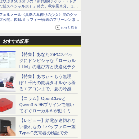
はやぶさ50％オフの「新幹線eチケット（トク
だ値スペシャル28）」発売。秋冬乗車分、えき
ねっと限定
フェルメール《真珠の耳飾りの少女》展のグッ
ズ公開。図録/ミッフィー/葬送のフリーレンほ
か、注目ブランドコラボが実現
もっと見る
おすすめ記事
【特集】あなたのPCスペッ
クにドンピシャな「ローカル
LLM」の選び方と快適化テク
【特集】あぢぃ～もう無理
ぽ！千円の闘魂タオルから着
るエアコンまで、夏の冷感グ
ッズ一挙紹介
【コラム】OpenClawと
Qwen3.5-9Bプリインで届い
てすぐローカルAIが動くミニ
PC「SER9 Pro」
【レビュー】給電が途切れな
い優れもの！バッファロー製
Type-C充電器の検証で分か