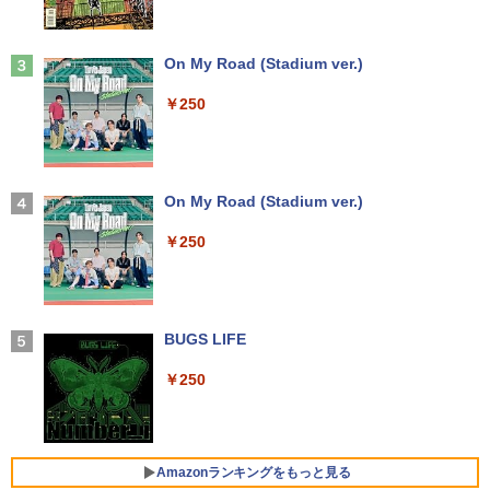
ソコン ノートパソコン エヌイーシー 中
古パソコン
￥7,980
日本創世史
3
Anker Soundcore Liberty 5 ミッドナイトブ
On My Road (Stadium ver.)
￥19,800
【★最大100%ポイント】【新生活応援・
￥2,728
3
ラック
2026】【Office 2019 H&B】HP デスク
￥250
トップPC＋24型モニターセット/第8世代
液晶モニター PCディスプレイ 23.8 24イ
3
￥14,990
Core i7/メモリ:8GB/16GB/32GB/SSD:2
ンチ 144Hz 1ms IPS フルHD ノングレア
ノートパソコン14インチ 極軽量約965g
56GB/512GB/1TB/DVD/USB 3.0/Wifi/無
非光沢 ブルーライトカット HDMI VGA
3
富士通 LIFEBOOK U748 高性能第7世代
線キーボード&マウス/USBメモリ/Windo
スピーカー内蔵 ヘッドホン端子 VESA対
Core i5-7300U カメラ内蔵 メモリ最大16
ws11/中古 パソコン/ ディスプレイ
応 テレワーク 在宅勤務 法人向け オフィ
JAFルートマップ全日本2026拡大版 [ JA
4
GB SSD1TB 薄い軽い FHD液晶 type-C
ス TERRA 2441W
【2026年アップグレード版】AOKIMI ワイヤ
On My Road (Stadium ver.)
Fメディアワークス ]
WIFI Bluetooth 中古ノートパソコン Off
レスイヤホン bluetooth イヤホン V12 小型
￥49,800
ice付き 5GWIFI Bluetooth最新Microso
軽量 ブルートゥースHi-Fi 最大36時間再生 ぶ
￥9,999
￥250
￥6,600
ftOffice2024可 Windows11
るーとゅーす コードレス ENCノイズキャン
セリング 自動ペアリング Type-C充電 マイク
付き 防水 タッチ式音量調整 スポーツ/通勤/通
￥16,500
「3500U/4300Uより速い」 NiPoGi ミニ
4
学/WEB会議(ホワイト)
pc Ryzen Embedded R2544初登場 8G
モバイルモニター 15.6インチ InnoView
4
B+256GB 4TB拡張可 mini pc Windows
モバイルディスプレイ 自立型 1920*1080
BUGS LIFE
ちいかわカレンダー2027 [ ナガノ ]
5
￥1,964
11 Pro 動作より高速 4K×3画面出力 ミニ
FHD ポータブルモニター IPS液晶パネル
中古美品 15.6インチ Fujitsu LIFEBOOK
パソコン HDMI2.0+DP1.4 静音性 小型pc
薄型 軽量 持ち運び 壁掛けに対応 Switc
4
￥250
￥1,980
A5510/D / Windows11/ 超高性能 第10世
豊富な端子Type-C USB3.2 有線LAN WI
h/PS3/PS4/PS5/Xbox One/PC/スマホ/U
代Core i5-10210u/ 8GB/ 爆速256GB-SS
FI5/BT4.2 省電力 オフィス/学習向け P2
SBType-C/標準HDMI対応【選べる種
Xiaomi シャオミ REDMI Buds 8 Lite ワイヤ
D/ カメラ/ 無線Wi-Fi6/ Office付き/ Win1
類】タッチ/ケース付き/4Kタイプ
レスイヤホン Bluetooth 5.4 ノイズキャンセ
1【中古ノートパソコン 中古パソコン 中
リング ANC 36時間再生
￥33,800
古PC】税込送料無料 あす楽対応 即日発
￥8,980
Amazonランキングをもっと見る
送（Windows10も対応可能/ Win10）