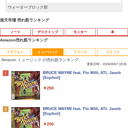
ウォーターブロック部
楽天市場 売れ筋ランキング
ノート
デスクトップ
モニター
本
Amazon売れ筋ランキング
イヤフォン
ミュージック
ドリンク
コミック
【即納】中古ノートパソコン windows1
中古パソコン | NEC | Mate MKM30B-4 |
LED ライティングボード 手書き 看板 60
はじめての世界名作えほん あかいえほ
1
1
1
1
Amazon ミュージック の売れ筋ランキング
1 office付き 東芝 PB55 Intel 第6世代Co
Windows11 | デスクトップ | 一年保証 |
x80cm 結婚式 ウェルカムボード カフェ
んのおうち（1～40巻） （0） [ 中脇 初
re i3 初心者向け メモリ4GB SSD128GB
第8世代 | Core i5 8500 3.0(〜最大4.1)G
店頭ディスプレイ マーカー付属 強化ガラ
枝 ]
更新日時：2026/08/07 18:06
15.6インチHD テンキー付き ノートPC
Hz | MEM:8GB | SSD:512GB(新品) | DV
ス 光る パネル看板 メニュー 案内板(1年
Anker Soundcore P40i ブラック
BRUCE WAYNE feat. Flo Milli, ATL Jacob
日本語キーボード コスパ
D-ROM | 無線LAN:あり | Win11Pro64bit
保証付)
￥26,400
[Explicit]
￥7,990
￥10,800
￥18,000
￥6,500
￥250
漫画 いしぶみ 原爆が落ちてくると
2
き、ぼくらは空を見ていた （一般書 51
【大特価】中古 NEC VersaPro VKM44X-
富士通 ★中古パソコン・Aランク★FMV
【マラソンセール期間中ポイント5倍】中
1） [ 広島テレビ放送編『いしぶみ』 ]
2
2
2
Anker Soundcore P31i ブラック
BRUCE WAYNE feat. Flo Milli, ATL Jacob
A PC-VKM44XZGA Core i5 1145G7 第1
D38001 [ESPRIMO D588/T(i5-8500 8G
古モニター 23.8インチ フルHD IPSパネ
[Explicit]
1世代CPU メモリ8GB SSD240GB 15イ
B SSD500GB Win10Pro64)]
ル ノングレア BenQ GW2480 HDMI Dis
￥1,650
￥5,990
ンチ HD Windows11Home DVD 1年保証
playPort VGA スピーカー内蔵 ケーブル
￥250
レビュー特典：WPS Office Bランク パ
付き 動作確認済み 30日保証 送料無料
￥21,280