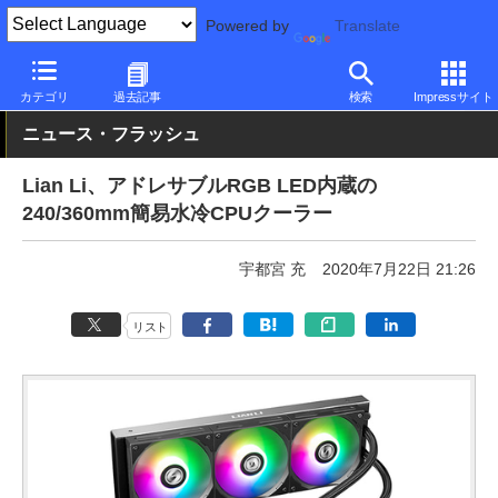
Powered by
Translate
PC Watch
半導体/周辺機器
自作PCパーツ
CPUクーラー
カテゴリ
過去記事
検索
Impressサイト
ニュース・フラッシュ
Lian Li、アドレサブルRGB LED内蔵の
240/360mm簡易水冷CPUクーラー
宇都宮 充
2020年7月22日 21:26
リスト