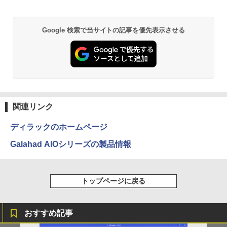
￥3,480
￥25,990
★office搭載＼2年保証／ minipc ミニPC
5
デスクトップパソコン パソコン 新品 Off
DELL デル E2417H LED液晶モニター 2
5
Google 検索で当サイトの記事を優先表示させる
【Amazon.co.jp限定】 い・ろ・は・す 2L P
薬屋のひとりごと 17巻 (デジタル版ビッグガ
ice付き インテル Core i3-2350M~i5-135
3.8インチワイド ブラック 1920×1080
ET ラベルレス ×8本
ンガンコミックス)
00H i7-10870H Windows11 SSD 256GB
（フルHD） 16:9 IPSパネル LEDバック
【マラソン限定30%OFF】中古 DELL In
~1TB メモリ 8~16GB デスクトップPC o
ライト付 非光沢 ノングレア 液晶ディス
5
￥1,112
￥770
spiron 3501 P90F Core i3 1005G1 第10
ffice2021 安い 激安 ゲーム 高スペック 0
プレイ ディスプレイポート VGA【中
世代CPU メモリ12GB SSD480GB 15イ
26
古】
ンチ フルHD Windows11 Home WEBカ
メラ 無線LAN テンキー 1年保証 レビュ
￥46,980
￥5,300
ー特典：WPS Office Bランク パソコン
by Amazon 天然水 ラベルレス 500ml ×24本
異世界居酒屋「のぶ」(22) (角川コミックス・
ノートパソコン デル 中古パソコン
富士山の天然水 バナジウム含有 水 ミネラル
エース)
関連リンク
ウォーター ペットボトル 静岡県産 500ミリリ
ットル (Smart Basic)
￥39,800
￥832
ディラックのホームページ
￥1,380
Galahad AIOシリーズの製品情報
ONE PIECE モノクロ版 115 (ジャンプコミッ
クスDIGITAL)
by Amazon 天然水ラベルレス 2L×9本
トップページに戻る
￥594
￥1,117
おすすめ記事
HUNTER×HUNTER モノクロ版 39 (ジャンプ