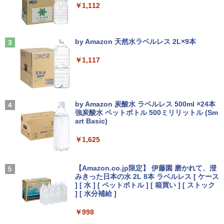
￥1,112
中古パソコン
LCD 液晶ディスプレイ 修理交換用液晶
￥5,990
パネル
【3千円以上送料無料】就業規則の法律実
3
￥14,800
務／石嵜信憲／平井彩
見知らぬ糸
￥9,800
by Amazon 天然水ラベルレス 2L×9本
￥8,140
￥250
Anker Soundcore Liberty 5 ディープブルー
￥1,117
【★最大100%ポイント】【フルHD×WE
3
Bカメラ】東芝 G83/第8世代 Core i5/メ
【楽天1位 10.5/11インチ 小型 軽量】モ
3
￥14,990
モリ:8GB/16GB/SSD:256GB/512GB/1T
バイルモニター 10.5インチ 11インチ フ
B/13.3型液晶/Wi-fi/Bluetooth/USB3.1/T
ルHD 1080P 100%sRGB 400cd/m? 光沢
ちいかわ なんか小さくてかわいいやつ
4
ype-C/HDMI/中古PC 中古ノートパソコ
IPS パネル 色鮮やか 265g 超軽量 Type-
On My Road (Stadium ver.)
（4）なんか小さくてためになる豆本付き
ン Windows11 Win11正式対応
C対応 miniHDMI モニター 持ち運び サブ
by Amazon 炭酸水 ラベルレス 500ml ×24本
特装版 （プレミアムKC） [ ナガノ ]
ディスプレイ ミニPC対応 3年保証 EVICI
強炭酸水 ペットボトル 500ミリリットル (Sm
￥250
V
art Basic)
【2026年アップグレード版】AOKIMI ワイヤ
￥26,800
￥2,420
レスイヤホン bluetooth イヤホン V12 小型
軽量 ブルートゥースHi-Fi 最大36時間再生 ぶ
￥10,999
￥1,625
るーとゅーす コードレス ENCノイズキャン
セリング 自動ペアリング Type-C充電 マイク
HP ProBook 450 G6 15.6型大画面フルH
On My Road (Stadium ver.)
【最大3％OFF】 【中古】 送料無料 ワイ
4
5
付き 防水 タッチ式音量調整 スポーツ/通勤/通
D テンキー 8世代Core i5-8265U NVMeS
ド版 俺たちのフィールド 全18巻 村枝賢
【Amazon.co.jp限定】 伊藤園 磨かれて、澄
学/WEB会議(ホワイト)
SD512GB メモリ16GB Webカメラ内蔵
【期間限定5%OFFクーポン 8/12 10時ま
一 中古コミック 漫画 全巻セット マンガ
みきった日本の水 2L 8本 ラベルレス [ ケース
4
￥250
Type-C 指紋認証 HDMI Office Windows
で】 ゲーミングモニター モニター 24.5
【中古】
] [ 水 ] [ ペットボトル ] [ 箱買い ] [ ストック
￥1,964
11 送料無料 中古ノートパソコン
インチ 24インチ 180Hz 180hz FHD フリ
] [ 水分補給 ]
ッカーレス 24.5型 FullHD ブルーライト
￥8,700
カット ノングレア HDMI Adaptive-Sync
￥39,600
￥998
ブラック MAXZEN MGM25IC03 マクス
Xiaomi シャオミ REDMI Buds 8 Lite ワイヤ