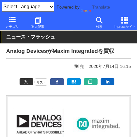
Powered by
Translate
PC Watch
市場
動向
その他
カテゴリ
過去記事
検索
Impressサイト
ニュース・フラッシュ
Analog DevicesがMaxim Integratedを買収
劉 尭
2020年7月14日 16:15
リスト