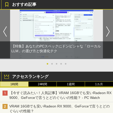
おすすめ記事
HUNTER×HUNTER モノクロ版 39 (ジャンプ
コミックスDIGITAL)
￥572
スーパーの裏でヤニ吸うふたり 9巻 (デジタル
【特集】あなたのPCスペックにドンピシャな「ローカル
版ビッグガンガンコミックス)
LLM」の選び方と快適化テク
￥810
●
●
●
●
●
アクセスランキング
1時間
24時間
1週間
1カ月
【今すぐ読みたい！人気記事】VRAM 16GBでも安いRadeon RX
9000、GeForceで言うとどのぐらいの性能？ - PC Watch
VRAM 16GBでも安いRadeon RX 9000、GeForceで言うとどの
ぐらいの性能？