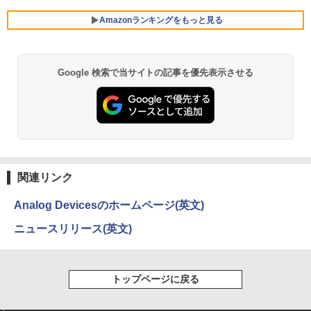
ゼン
レスイヤホン Bluetooth 5.4 ノイズキャンセ
リング ANC 36時間再生
Amazonランキングをもっと見る
￥11,980
【ランキング1位！】新品 ノートパソコ
5
ン VETESA Intel Celeron 6500Y メモリ
￥3,480
ー:8GB SSD:1TB最大 15.6インチ 15.6型
フルHD液晶 テンキー付き 日本語キーボ
Google 検索で当サイトの記事を優先表示させる
薬屋のひとりごと 17巻 (デジタル版ビッグガ
ードwindows11搭載 office2024付き 初
【16%OFF！8/11 1:59まで】AOPEN ゲ
5
ンガンコミックス)
期設定済 IPS広視野角 無線機能 超軽量 P
ーミングモニター 23.8インチ IPS フル
C パソコン テレワーク応援
HD 非光沢 200Hz (144Hz 165Hz 対応) 0.
5ms sRGB 99% AMD FreeSync Premiu
￥770
m HDR10 HDMI 2.0 DisplayPort 1.2 ス
￥45,980
ピーカー・ヘッドフォン端子搭載 ゼロフ
レーム スピーカー搭載 VESA 24KG3YX1
bmipx
異世界居酒屋「のぶ」(22) (角川コミックス・
エース)
関連リンク
￥14,980
￥832
Analog Devicesのホームページ(英文)
ニュースリリース(英文)
ONE PIECE モノクロ版 115 (ジャンプコミッ
クスDIGITAL)
トップページに戻る
￥594