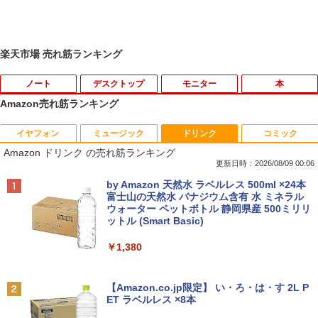
楽天市場 売れ筋ランキング
ノート
デスクトップ
モニター
本
Amazon売れ筋ランキング
イヤフォン
ミュージック
ドリンク
コミック
【期間限定破格金額！】新生活 新古品 W
【お買い物マラソ開催中！P最大31.5%還
魔王城の料理番 〜コワモテ魔族ばかりだ
1
1
1
Amazon ドリンク の売れ筋ランキング
in11搭載 パソコンノートパソコンoffice
元】五年保証 白 モバイルモニター 15.6
けど、ホワイトな職場です〜 6巻 【電
付き 初心者向けノートPC 初期設定済 1
インチ FHD 1920×1080 1080P Fast IPS
子書籍】[ ワイエム系 ]
更新日時：2026/08/09 00:06
5.6型 インテル高速CPU ランダムで発送
パネル PU保護カバー付き 非光沢 1200:1
Anker Soundcore P42i (Bluetooth 6.1)【完
BRUCE WAYNE feat. Flo Milli, ATL Jacob
by Amazon 天然水 ラベルレス 500ml ×24本
メモリ4GB～ 高速SSD1TB 最大 フルHD
高コントラスト 超軽量 640g スピーカー
￥792
全ワイヤレスイヤホン/ウルトラノイズキャン
[Explicit]
富士山の天然水 バナジウム含有 水 ミネラル
Webカメラ zoom 軽量薄型 無線 型番更
内蔵 Type-C/HDMI 接続 PS5/Switch/PC/
セリング 3.5 / マルチポイント接続 / 最大40時
ウォーター ペットボトル 静岡県産 500ミリリ
新で在庫処分
スマホ対応 MFP156T1F
間再生 / コンパクト形状/持ち運びに便利 / IP5
ットル (Smart Basic)
￥250
5 防塵防水位規格/PSE技術基準適合】パープ
￥12,980
￥8,999
【送料無料】現代法律実務の諸問題 令和
2
ル
￥1,380
7年度研修版／日本弁護士連合会
￥9,990
BRUCE WAYNE feat. Flo Milli, ATL Jacob
￥8,030
[Explicit]
【Amazon.co.jp限定】 い・ろ・は・す 2L P
NEC VKL24X-4 15.6インチ Core i3 メモ
Yoothi 互換品 液晶 13.3インチ Lenovo
2
2
ET ラベルレス ×8本
リ8GB SSD 256GB Office付き Webカメ
ThinkPad L13 Gen 3 21B3 21B4 21B9
Anker Soundcore P31i ピンク
￥250
ラ テンキー Windows11 ノートパソコン
21BA 対応 1920x1200 WUXGA IPS LED