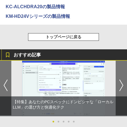
ONE PIECE モノクロ版 115 (ジャンプコミッ
KC-ALCHDRA20の製品情報
クスDIGITAL)
KM-HD24Vシリーズの製品情報
￥594
トップページに戻る
HUNTER×HUNTER モノクロ版 39 (ジャンプ
コミックスDIGITAL)
おすすめ記事
￥572
スーパーの裏でヤニ吸うふたり 9巻 (デジタル
版ビッグガンガンコミックス)
￥810
【特集】あなたのPCスペックにドンピシャな「ローカル
LLM」の選び方と快適化テク
●
●
●
●
●