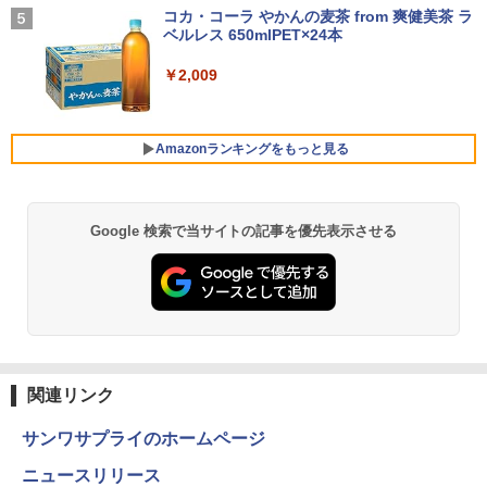
￥1,964
ndows11 Pro WPS Office 2024付き メ
ト 返品 送料無料 中古デスクトップパソ
ッチ選択】 モバイルモニター 15.6インチ
コカ・コーラ やかんの麦茶 from 爽健美茶 ラ
モリ8GB SSD1TB 15.6型 テンキー ビジ
コン 中古パソコン デスクトップパソコン
ノングレア 非光沢 1080PフルHD コスパ
￥1,540
ベルレス 650mlPET×24本
￥250
ネス 在宅勤務 学生向け 福袋2026
デスクトップ PC ミニPC OFFICE付き
高画質 デュアルモニター サブモニター
ポータブルモニター ゲーミングモニター
Xiaomi シャオミ REDMI Buds 8 Lite ワイヤ
￥2,009
リモートワーク IPS Tpye-C/mini HDMI
レスイヤホン Bluetooth 5.4 ノイズキャンセ
￥11,900
￥37,400
pc ミニPC iPhone対応
リング ANC 36時間再生
￥9,999
￥3,480
Amazonランキングをもっと見る
【★最大100%ポイント】【大特価!訳あ
新品 VETESA 一体型デスクトップパソコ
5
5
り!】【タッチパネル×Webカメラ】Pana
ン 24型フルHD液晶 Windows11 Office
sonic Let's note CF-XZ6/第7世代 Core
付き 第3世代 Core i7 メモリ16GB SSD5
i5/メモリ:8GB/SSD:128GB/12型液晶/Wi
12GB USB3.0 初期設定済み キーボー
HP P224 LED液晶モニター 21.5インチワ
5
Google 検索で当サイトの記事を優先表示させる
薬屋のひとりごと 17巻 (デジタル版ビッグガ
fi/Bluetooth/Office/USB-C/HDMI/中古パ
ド・マウス付属
イド 薄型 液晶ディスプレイ 1920×1080
ンガンコミックス)
ソコン ノートパソコン モバイルパソコン
（フルHD）白色LEDバックライト IPSパ
Windows11 Windows10
ネル 非光沢 ノングレア ディスプレイポ
￥59,800
￥770
ート HDMI VGA PS4 switch 対応 スイッ
チ VESA準拠【中古】
￥11,999
￥5,600
異世界居酒屋「のぶ」(22) (角川コミックス・
エース)
関連リンク
￥832
サンワサプライのホームページ
ニュースリリース