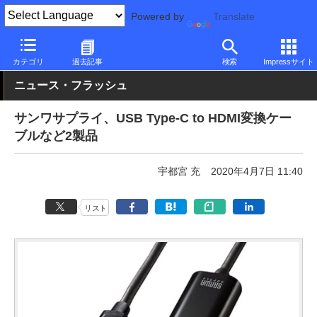
Powered by
Translate
PC Watch
半導体/周辺機器
アクセサリ
その他
カテゴリ
過去記事
検索
Impressサイト
ニュース・フラッシュ
サンワサプライ、USB Type-C to HDMI変換ケー
ブルなど2製品
宇都宮 充
2020年4月7日 11:40
リスト