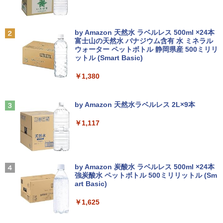
【中古】ギリシャ語辞典/大学書林/古川晴
2
風（単行本）
おまかせ 中古ノートパソコン Windows
【中古】【箱付】 APPLE Mac mini A13
【お買い物マラソン限定価格】モニター
2
2
2
Anker Soundcore P31i ブラック
BRUCE WAYNE feat. Flo Milli, ATL Jacob
by Amazon 天然水 ラベルレス 500ml ×24本
11 A4サイズ 15型以上 メーカー 富士通 N
47 (Late 2014) 【 macOS Monterey 12.
21.5インチ 100Hz FHD VAパネル スピー
￥25,249
[Explicit]
富士山の天然水 バナジウム含有 水 ミネラル
EC 等 CPU Intel Cel 第6世代 メモリ4GB
7.6 / i7(3GHz) / メモリ:16GB / HDD:1.1
カー搭載 ブルーライト軽減 ノングレアタ
ウォーター ペットボトル 静岡県産 500ミリリ
￥5,990
SSD128GB 無線LAN WPS office2搭載
2TB 】 【 中古 ビジネスホン パソコン
イプ 壁掛け対応 省スペース 角度調整 高
ットル (Smart Basic)
￥250
HDMI対応 送料無料 訳あり品
業務用 電話機 本体】
視野角 178° Adaptive-Sync対応 MAXZ
EN MJM22CH03-F100 2608mr
￥1,380
￥7,980
￥24,200
ちいかわ なんか小さくてかわいいやつ
3
￥9,930
（4）なんか小さくてためになる豆本付き
Anker Soundcore Liberty 5 ミッドナイトブ
On My Road (Stadium ver.)
特装版 （プレミアムKC） [ ナガノ ]
ラック
by Amazon 天然水ラベルレス 2L×9本
￥250
￥2,420
【期間限定破格金額！】新生活 新古品 W
HP ProDesk 400 G6 DM 【Core i5 1050
3
3
￥14,990
￥1,117
in11搭載 パソコンノートパソコンoffice
0T/メモリ16GB(DDR4)/SSD256GB(M.2
液晶モニター PCディスプレイ 23.8 24イ
3
付き 初心者向けノートPC 初期設定済 1
NVMe)/Win11Pro-64bit】【中古/送料無
ンチ 144Hz 1ms IPS フルHD ノングレア
5.6型 インテル高速CPU ランダムで発送
料】※沖縄・離島を除く
非光沢 ブルーライトカット HDMI VGA
メモリ4GB～ 高速SSD1TB 最大 フルHD
スピーカー内蔵 ヘッドホン端子 VESA対
小学館の図鑑NEO／1〜10巻セット
4
Webカメラ zoom 軽量薄型 無線 型番更
応 テレワーク 在宅勤務 法人向け オフィ
【2026年アップグレード版】AOKIMI ワイヤ
On My Road (Stadium ver.)
￥32,980
新で在庫処分
ス TERRA 2441W
レスイヤホン bluetooth イヤホン V12 小型
by Amazon 炭酸水 ラベルレス 500ml ×24本
￥25,300
軽量 ブルートゥースHi-Fi 最大36時間再生 ぶ
強炭酸水 ペットボトル 500ミリリットル (Sm
￥250
るーとゅーす コードレス ENCノイズキャン
art Basic)
￥9,980
￥9,999
セリング 自動ペアリング Type-C充電 マイク
【期間限定P15倍+最大10%OFFクーポ
4
付き 防水 タッチ式音量調整 スポーツ/通勤/通
￥1,625
ン】 【3年保証】HP PRODESK 400 G5
学/WEB会議(ホワイト)
DM [新品SSD] SSD256GB メモリ8GB C
からだの厚みを薄くする [ 土屋元明 ]
中古ノートパソコン Core i3/i5選択可 Wi
ore i5 Windows 11 Pro 中古 アウトレッ
【楽天1位！保護レザーケース付き】【タ
BUGS LIFE
5
4
4