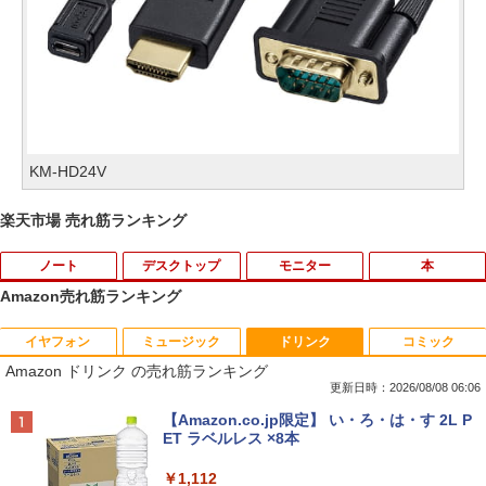
KM-HD24V
楽天市場 売れ筋ランキング
ノート
デスクトップ
モニター
本
Amazon売れ筋ランキング
イヤフォン
ミュージック
ドリンク
コミック
【ノートPC用】【あんしん3ヶ月に延長
ポイント10倍 中古パソコン デスクトッ
アースドリームス 厳選おまかせモニター
はだしのゲン（全7巻セット） （中公文
1
1
1
1
Amazon ドリンク の売れ筋ランキング
保証】通常付属している30日の保証期間
プ Windows10【Windows 10 Pro 64Bit
21.5型〜27型ワイド 【HDMI対応 / FULL
庫コミック版） [ 中沢啓治 ]
が3ヶ月に延長されます。【単品購入・併
搭載】富士通 ESPRIMO D583シリーズ等
HD解像度】 大手メーカー液晶 (Dell/HP/
更新日時：2026/08/08 06:06
用不可※レビューキャンペーンは除く /
Celeron G1840 2.8G/4G/250GB/DVD-R
NEC等) テレワーク デュアルモニター S
￥5,852
Anker Soundcore P40i オフホワイト
BRUCE WAYNE feat. Flo Milli, ATL Jacob
【Amazon.co.jp限定】 い・ろ・は・す 2L P
ノートパソコン専用】
OM
witch PS4 PS5対応 【整備済み中古品】
[Explicit]
ET ラベルレス ×8本
￥7,990
￥1,000
￥9,980
￥6,470
￥250
￥1,112