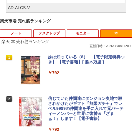
AD-ALCS-V
楽天市場 売れ筋ランキング
ノート
デスクトップ
モニター
本
楽天 本 売れ筋ランキング
更新日時：2026/08/08 06:00
妹は知っている（8） 【電子限定特典つ
1
き】 【電子書籍】[ 雁木万里 ]
￥792
信じていた仲間達にダンジョン奥地で殺
2
されかけたがギフト『無限ガチャ』でレ
ベル9999の仲間達を手に入れて元パーテ
ィーメンバーと世界に復讐＆『ざま
ぁ！』します！【電子書籍】
￥792