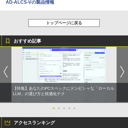
AD-ALCS-Vの製品情報
￥250
￥14,990
￥594
￥1,117
トップページに戻る
【2026年アップグレード版】AOKIMI ワイヤ
On My Road (Stadium ver.)
HUNTER×HUNTER モノクロ版 39 (ジャンプ
レスイヤホン bluetooth イヤホン V12 小型
コミックスDIGITAL)
by Amazon 炭酸水 ラベルレス 500ml ×24本
軽量 ブルートゥースHi-Fi 最大36時間再生 ぶ
強炭酸水 ペットボトル 500ミリリットル (Sm
￥250
おすすめ記事
るーとゅーす コードレス ENCノイズキャン
art Basic)
￥572
セリング 自動ペアリング Type-C充電 マイク
付き 防水 タッチ式音量調整 スポーツ/通勤/通
￥1,625
学/WEB会議(ホワイト)
BUGS LIFE
スーパーの裏でヤニ吸うふたり 9巻 (デジタル
￥1,964
版ビッグガンガンコミックス)
コカ・コーラ やかんの麦茶 from 爽健美茶 ラ
ベルレス 650mlPET×24本
￥250
￥810
Xiaomi シャオミ REDMI Buds 8 Lite ワイヤ
￥2,009
【特集】あなたのPCスペックにドンピシャな「ローカル
レスイヤホン Bluetooth 5.4 ノイズキャンセ
LLM」の選び方と快適化テク
リング ANC 36時間再生
￥3,480
●
●
●
●
●
アクセスランキング