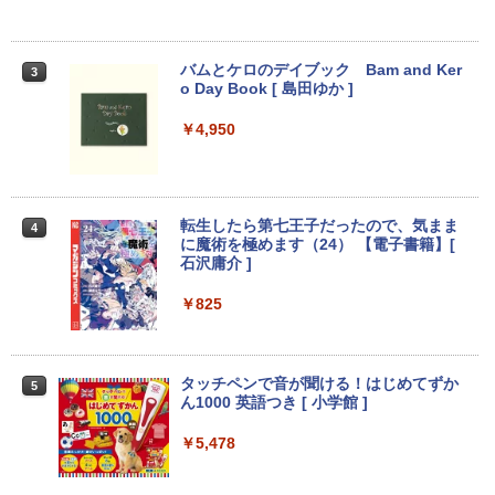
バムとケロのデイブック Bam and Ker
3
o Day Book [ 島田ゆか ]
￥4,950
転生したら第七王子だったので、気まま
4
に魔術を極めます（24） 【電子書籍】[
石沢庸介 ]
￥825
タッチペンで音が聞ける！はじめてずか
5
ん1000 英語つき [ 小学館 ]
￥5,478