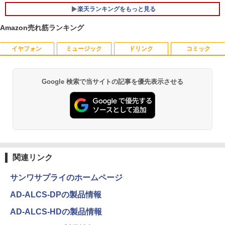
楽天ランキングをもっと見る
Amazon売れ筋ランキング
イヤフォン
ミュージック
ドリンク
コミック
Google 検索で当サイトの記事を優先表示させる
Anker Soundcore P40i オフホワイト
BRUCE WAYNE feat. Flo Milli, ATL Jacob
【Amazon.co.jp限定】 い・ろ・は・す 2L P
薬屋のひとりごと 17巻 (デジタル版ビッグガ
[Explicit]
ET ラベルレス ×8本
ンガンコミックス)
￥7,990
￥250
￥1,112
￥770
Anker Soundcore P31i ブラック
BRUCE WAYNE feat. Flo Milli, ATL Jacob
by Amazon 天然水 ラベルレス 500ml ×24本
異世界居酒屋「のぶ」(22) (角川コミックス・
[Explicit]
富士山の天然水 バナジウム含有 水 ミネラル
エース)
関連リンク
ウォーター ペットボトル 静岡県産 500ミリリ
￥5,990
ットル (Smart Basic)
￥250
￥832
サンワサプライのホームページ
￥1,380
AD-ALCS-DPの製品情報
Anker Soundcore Liberty 5 ミッドナイトブ
On My Road (Stadium ver.)
ONE PIECE モノクロ版 115 (ジャンプコミッ
AD-ALCS-HDの製品情報
ラック
クスDIGITAL)
by Amazon 天然水ラベルレス 2L×9本