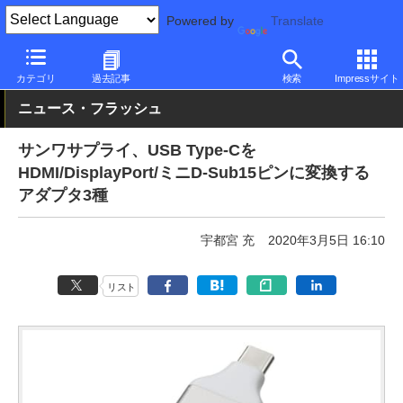
Powered by
Translate
PC Watch
半導体/周辺機器
アクセサリ
その他
カテゴリ
過去記事
検索
Impressサイト
ニュース・フラッシュ
サンワサプライ、USB Type-Cを
HDMI/DisplayPort/ミニD-Sub15ピンに変換する
アダプタ3種
宇都宮 充
2020年3月5日 16:10
リスト