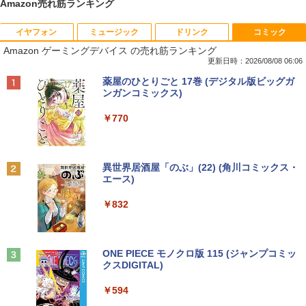
Amazon売れ筋ランキング
イヤフォン
ミュージック
ドリンク
コミック
妹は知っている（8） 【電子限定特典つ
1
Amazon ゲーミングデバイス の売れ筋ランキング
き】 【電子書籍】[ 雁木万里 ]
更新日時：2026/08/08 06:06
￥792
Anker Soundcore P40i オフホワイト
BRUCE WAYNE feat. Flo Milli, ATL Jacob
【Amazon.co.jp限定】 い・ろ・は・す 2L P
薬屋のひとりごと 17巻 (デジタル版ビッグガ
[Explicit]
ET ラベルレス ×8本
ンガンコミックス)
￥7,990
￥250
￥1,112
￥770
信じていた仲間達にダンジョン奥地で殺
2
されかけたがギフト『無限ガチャ』でレ
ベル9999の仲間達を手に入れて元パーテ
Anker Soundcore P31i ブラック
BRUCE WAYNE feat. Flo Milli, ATL Jacob
by Amazon 天然水 ラベルレス 500ml ×24本
異世界居酒屋「のぶ」(22) (角川コミックス・
ィーメンバーと世界に復讐＆『ざま
[Explicit]
富士山の天然水 バナジウム含有 水 ミネラル
エース)
ぁ！』します！【電子書籍】
ウォーター ペットボトル 静岡県産 500ミリリ
￥5,990
ットル (Smart Basic)
￥250
￥832
￥792
￥1,380
Anker Soundcore Liberty 5 ミッドナイトブ
On My Road (Stadium ver.)
ONE PIECE モノクロ版 115 (ジャンプコミッ
バムとケロのデイブック Bam and Ker
3
ラック
クスDIGITAL)
by Amazon 天然水ラベルレス 2L×9本
o Day Book [ 島田ゆか ]
￥250
￥14,990
￥594
￥1,117
￥4,950