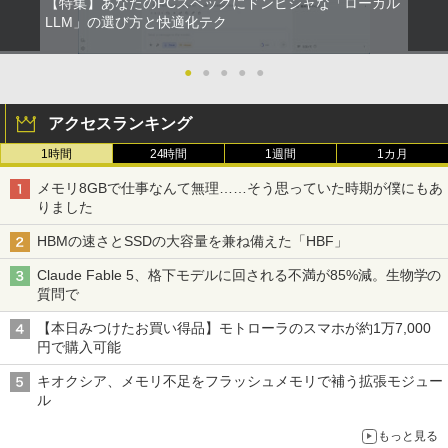
【特集】あなたのPCスペックにドンピシャな「ローカル
LLM」の選び方と快適化テク
●
●
●
●
●
アクセスランキング
1時間
24時間
1週間
1カ月
メモリ8GBで仕事なんて無理……そう思っていた時期が僕にもあ
りました
HBMの速さとSSDの大容量を兼ね備えた「HBF」
Claude Fable 5、格下モデルに回される不満が85%減。生物学の
質問で
【本日みつけたお買い得品】モトローラのスマホが約1万7,000
円で購入可能
キオクシア、メモリ不足をフラッシュメモリで補う拡張モジュー
ル
もっと見る