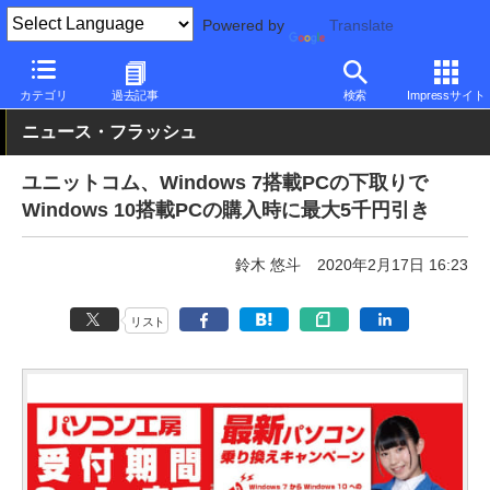
Powered by
Translate
PC Watch
パソコン/タブレット/スマートフォン
デスクトップパ
カテゴリ
過去記事
検索
Impressサイト
ニュース・フラッシュ
ユニットコム、Windows 7搭載PCの下取りで
Windows 10搭載PCの購入時に最大5千円引き
鈴木 悠斗
2020年2月17日 16:23
リスト