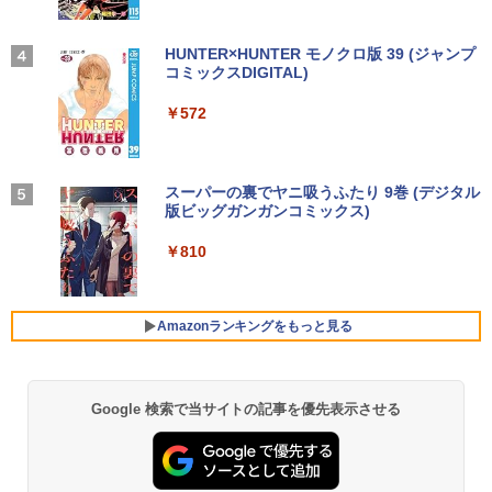
【2026年アップグレード版】AOKIMI ワイヤ
On My Road (Stadium ver.)
HUNTER×HUNTER モノクロ版 39 (ジャンプ
レスイヤホン bluetooth イヤホン V12 小型
コミックスDIGITAL)
by Amazon 炭酸水 ラベルレス 500ml ×24本
転生したら第七王子だったので、気まま
4
軽量 ブルートゥースHi-Fi 最大36時間再生 ぶ
強炭酸水 ペットボトル 500ミリリットル (Sm
に魔術を極めます（24） 【電子書籍】[
￥250
るーとゅーす コードレス ENCノイズキャン
art Basic)
石沢庸介 ]
￥572
セリング 自動ペアリング Type-C充電 マイク
付き 防水 タッチ式音量調整 スポーツ/通勤/通
￥1,625
￥825
学/WEB会議(ホワイト)
BUGS LIFE
スーパーの裏でヤニ吸うふたり 9巻 (デジタル
￥1,964
版ビッグガンガンコミックス)
コカ・コーラ やかんの麦茶 from 爽健美茶 ラ
タッチペンで音が聞ける！はじめてずか
ベルレス 650mlPET×24本
￥250
5
ん1000 英語つき [ 小学館 ]
￥810
Xiaomi シャオミ REDMI Buds 8 Lite ワイヤ
￥2,009
レスイヤホン Bluetooth 5.4 ノイズキャンセ
￥5,478
リング ANC 36時間再生
Amazonランキングをもっと見る
￥3,480
Google 検索で当サイトの記事を優先表示させる