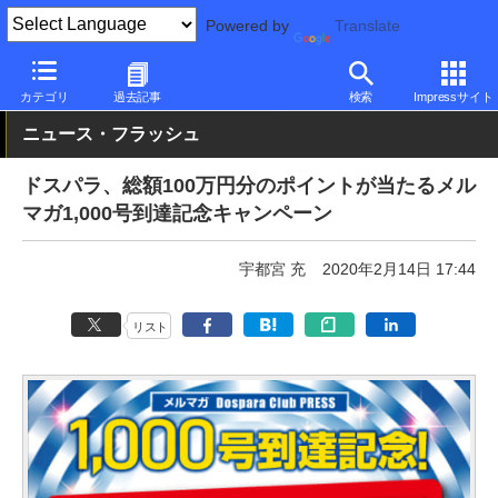
Powered by
Translate
PC Watch
市場
動向
ドスパラ
カテゴリ
過去記事
検索
Impressサイト
ニュース・フラッシュ
ドスパラ、総額100万円分のポイントが当たるメル
マガ1,000号到達記念キャンペーン
宇都宮 充
2020年2月14日 17:44
リスト