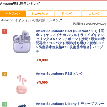
Amazon売れ筋ランキング
イヤフォン
ミュージック
ドリンク
コミック
【中古】Apple アップル 純正 Magic Tra
【マラソン限定30%OFF】中古 HP ProD
HP フレームレス モニター 23.8インチ P
杖と剣のウィストリア（16） 【電子書
1
1
1
1
Amazon イヤフォン の売れ筋ランキング
ckpad2 MJ2R2J/A マジック トラックパ
esk 400 G5 DM 6GE69AV Core i3 9100
24v G4 IPSパネル フルHD HDMI VGA 中
籍】[ 大森藤ノ ]
ッド2 タッチパッド A1535 バッテリー内
T 第9世代CPU メモリ8GB SSD128GB
古モニター
更新日時：2026/08/09 00:06
蔵 ワイヤレス Bluetooth OS X 10.11以
Windows11Home 1年保証 Bランク デス
￥594
Anker Soundcore P42i (Bluetooth 6.1)【完
降 中古
クトップパソコン【CA】 中古デスクト
￥7,700
全ワイヤレスイヤホン/ウルトラノイズキャン
ップPC 中古デスクトップパソコン 中古
セリング 3.5 / マルチポイント接続 / 最大40時
パソコン 中古PC HPパソコン パソコンデ
￥11,980
間再生 / コンパクト形状/持ち運びに便利 / IP5
スクトップ
5 防塵防水位規格/PSE技術基準適合】パープ
天は赤い河のほとり 全28巻完結セット
【15%OFFクーポン】KOORUI モニター
2
2
ル
￥16,800
【中古】
24インチ 22インチ 27インチ 100Hz 120
中古パソコン | Panasonic | Let's note
Hz 液晶モニター VA/ IPSパネル ゲーミン
2
￥9,990
CF-SZ6RDQVS | Windows11 | ノートP
グモニター サブモニター FHD WQHD ブ
￥19,500
C | 一年保証 | 第7世代 | Core i5 7300U
ルーライト軽減 フリッカーフリー HDMI
2.6(〜最大3.5)GHz | MEM:8GB | SSD:25
中古パソコン 一体型 JDL（日本デジタル
ps5/switch対応 フレームレス 風シリー
2
Anker Soundcore P31i ピンク
6GB(M.2 SATA) | DVDマルチ | 無線LAN:
研究所） BA6(Benny A6) Windows11 C
ズ
あり | WUXGA | Webカメラ内蔵 | Win11
eleron 3965U 2.2GHz メモリ8GB 500G
[新品][シャンフロ]シャングリラ・フロン
3
￥5,990
Pro64Bit | ACアダプター付属
B SSD128GB 23.8インチ Office付き 無
￥10,980
ティア (1-27巻 最新刊) + オリジナル収納
線LAN 3ヶ月保証 wd2702 中古
BOX付 全巻セット
￥17,980
￥17,800
￥21,417
【エントリーで最大全額ポイント還元｜
3
Anker Soundcore Liberty 5 ディープブルー
8/11まで】 ASUS｜エイスース PCモニ