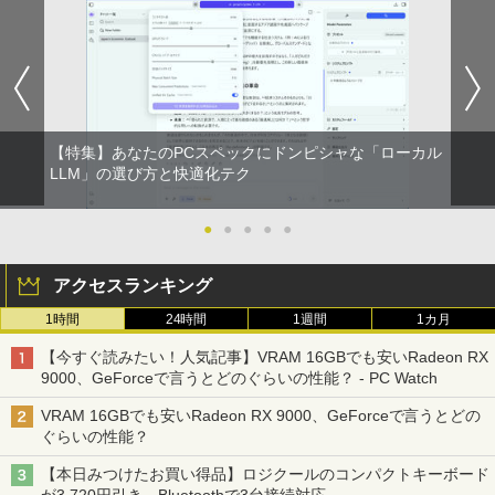
コミックスDIGITAL)
by Amazon 炭酸水 ラベルレス 500ml ×24本
強炭酸水 ペットボトル 500ミリリットル (Sm
￥250
art Basic)
￥572
￥1,625
On My Road (Stadium ver.)
スーパーの裏でヤニ吸うふたり 9巻 (デジタル
【特集】あなたのPCスペックにドンピシャな「ローカル
版ビッグガンガンコミックス)
【Amazon.co.jp限定】 伊藤園 磨かれて、澄
LLM」の選び方と快適化テク
みきった日本の水 2L 8本 ラベルレス [ ケース
￥250
] [ 水 ] [ ペットボトル ] [ 箱買い ] [ ストック
￥810
] [ 水分補給 ]
●
●
●
●
●
￥998
アクセスランキング
1時間
24時間
1週間
1カ月
【今すぐ読みたい！人気記事】VRAM 16GBでも安いRadeon RX
9000、GeForceで言うとどのぐらいの性能？ - PC Watch
VRAM 16GBでも安いRadeon RX 9000、GeForceで言うとどの
ぐらいの性能？
【本日みつけたお買い得品】ロジクールのコンパクトキーボード