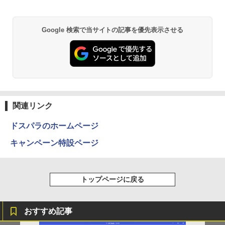
￥12,900
th 15.6インチ 初期設定済み
512GB DVDS Win11
￥34,800
￥69,800
Google 検索で当サイトの記事を優先表示させる
BRUCE WAYNE feat. Flo Milli, ATL Jacob
by Amazon 天然水 ラベルレス 500ml ×24本
薬屋のひとりごと 17巻 (デジタル版ビッグガ
[Explicit]
富士山の天然水 バナジウム含有 水 ミネラル
ンガンコミックス)
ウォーター ペットボトル 静岡県産 500ミリリ
ットル (Smart Basic)
￥250
￥770
￥1,380
BRUCE WAYNE feat. Flo Milli, ATL Jacob
異世界居酒屋「のぶ」(22) (角川コミックス・
[Explicit]
エース)
関連リンク
【Amazon.co.jp限定】 い・ろ・は・す 2L P
ET ラベルレス ×8本
￥250
￥832
ドスパラのホームページ
￥1,112
キャンペーン特設ページ
見知らぬ糸
ONE PIECE モノクロ版 115 (ジャンプコミッ
クスDIGITAL)
by Amazon 天然水ラベルレス 2L×9本
￥250
トップページに戻る
￥594
￥1,117
おすすめ記事
On My Road (Stadium ver.)
HUNTER×HUNTER モノクロ版 39 (ジャンプ