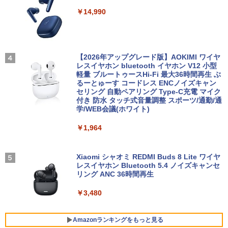
月次セール 【中古】Bランク HP ProBoo
ター Eye Care ブラック VP227HF [21.4
3
￥14,990
k 430G8 第11世代 i5 1135G7 メモリ16G
【ポイント10倍 期間限定】HP ProOne 6
5型 /フルHD(1920×1080) /ワイド /100H
3
ゼンリン電子住宅地図 デジタウン 大阪府
4
B NVMe256GB Win11
00 G6 All-in-One｜第10世代Core i5-105
z]
大阪市生野区 202509 271160Z0W
00T｜16GBメモリ｜512GB SSD｜21.5
型FHD液晶｜Windows 11 Pro｜Webカ
￥27,800
￥10,980
￥21,780
メラ内蔵｜WPS Office付属｜省スペース
一体型PC All-In-ONE「整備済み中古
【2026年アップグレード版】AOKIMI ワイヤ
品」
レスイヤホン bluetooth イヤホン V12 小型
軽量 ブルートゥースHi-Fi 最大36時間再生 ぶ
新品ノートパソコン VETESA Windows1
IODATA モニター 27インチ CF271EDW
4
4
るーとゅーす コードレス ENCノイズキャン
￥49,800
1 Office 2024付き インテルCeleron 第1
ADSパネル フルHD HDMI Type-C 中古
施設基準パーフェクトブック 2026年度
5
セリング 自動ペアリング Type-C充電 マイク
3世代～第14世代 メモリ8GB/16GB SSD
ディスプレ
版 [ 一般社団法人日本施設基準管理士協
付き 防水 タッチ式音量調整 スポーツ/通勤/通
256GB/512B 14型 14インチ FHD 1920x
会 ]
学/WEB会議(ホワイト)
1080 Webカメラ 日本語キーボード搭載
￥12,100
薄型 軽量 初心者 学生 ビジネス 初期設定
【本日限定10％OFF】N150/3500Uより
4
￥22,000
￥1,964
済み 新モデル ホワイト ピンク シルバー
コスパ最強【楽天1位連続受賞】NIPOGI
mini pc AMD Ryzen 4300U 動作より安
定 4C/4T 最大3.7GHz Win11 Pro 16GB+
￥29,980
[5%OFFクーポン 10日朝まで]【公式限
5
512GB SSD ミニパソコン USB3.2×6 3画
Xiaomi シャオミ REDMI Buds 8 Lite ワイヤ
定】 液晶ディスプレイ 23.8インチ ワイ
面 4K 高速2.4G/5GWi-Fi BT4.2
レスイヤホン Bluetooth 5.4 ノイズキャンセ
ド 【付属ケーブル限定モデル(HDMI)】
リング ANC 36時間再生
全2色 フルHD 白色LEDバックライト 広
￥55,800
MS Office 2024 H&B 搭載｜中古ノート
視野角 PTFWLD-24W PTFBLD-24W プ
5
パソコン Windows11 Office付｜Core i5
リンストン 23.8型 FHD 液晶モニター H
￥3,480
第10世代 以降 メモリ 8GB SSD 256GB
DMI スピーカー内蔵 ディスプレイ モニ
｜富士通 LIFEBOOK A5510｜中古 ノー
ター
トパソコン オフィス付き 中古PC ノート
【中古】Aランク Dell OptiPlex 5090SF
5
Amazonランキングをもっと見る
PC｜テンキー WEBカメラ 内蔵 Bluetoo
F 第11世代 i7 11700 メモリ16GB NVMe