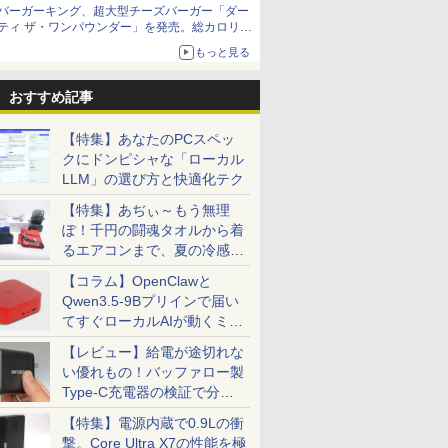
バーガーキング、超大型チーズバーガー「ダー
ティ ザ・ワンパウンダー」を発売。総カロリー
約1656kcal、総重量約527g！
もっと見る
おすすめ記事
【特集】あなたのPCスペッ
クにドンピシャな「ローカル
LLM」の選び方と快適化テク
【特集】あぢぃ～もう無理
ぽ！千円の闘魂タオルから着
るエアコンまで、夏の冷感グ
ッズ一挙紹介
【コラム】OpenClawと
Qwen3.5-9Bプリインで届い
てすぐローカルAIが動くミニ
PC「SER9 Pro」
【レビュー】給電が途切れな
い優れもの！バッファロー製
Type-C充電器の検証で分か
ったこと
【特集】電源内蔵で0.9Lの衝
撃。Core Ultra X7の性能を極