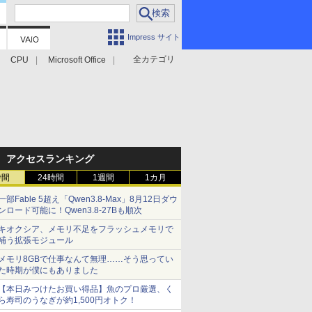
Impress サイト
全カテゴリ
CPU
Microsoft Office
アクセスランキング
時間
24時間
1週間
1カ月
一部Fable 5超え「Qwen3.8-Max」8月12日ダウ
ンロード可能に！Qwen3.8-27Bも順次
キオクシア、メモリ不足をフラッシュメモリで
補う拡張モジュール
メモリ8GBで仕事なんて無理……そう思ってい
た時期が僕にもありました
【本日みつけたお買い得品】魚のプロ厳選、く
ら寿司のうなぎが約1,500円オトク！