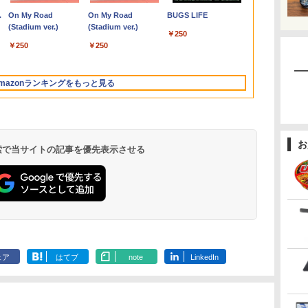
￥16,500
￥69,800
￥13,980
￥924
￥29,980
￥124,800
￥19,999
￥34,990
￥148,700
￥23,070
￥43,900
￥27,970
￥9,900
13
7300U カメラ内蔵 メモ
i7 第4世代 Office付き
タイプ 壁掛け対応 省ス
16GB M.2 SSD256GB
1920*1080 8000mAh
能 AMD Ryzen 5-
HD(1920×1080)解像度
Office202
ット [入荷予約
.
Anker Soundcore
On My Road
【2026年アップグレ
On My Road
Xiaomi シャオミ
BUGS LIFE
】
B
ネ
リ最大16GB SSD1TB
メモリ16GB
ペース 角度調整 高視野
13.3インチ フルHD ノ
10000mAhバッテリー
5650u/ 16GB/ 爆速
モバイルモニター JN-
語キーボード1
Liberty 5 アプリコッ
(Stadium ver.)
ード版】AOKIMI ワ
(Stadium ver.)
REDMI Buds 8 Lite ワ
の
TB
薄い軽い FHD液晶
SSD512GB 初期設定済
角 178° Adaptive-Sync
ングレア Webカメラ
自立スタンド ポータブ
NVMe式256GB-SSD/
MD-iE133F-T
FHD1920x10
￥250
トピンク
イヤレスイヤホン
イヤレスイヤホン
。
i
ディ
type-C WIFI
ホワイト ブラック
対応 MAXZEN
無線LAN Wi-Fi
ルモニター IPS液晶パ
カメラ/ 無線Wi-Fi6/
miniHDMI USB-C
16GBメモリ 
￥250
￥250
bluetooth イヤホン
Bluetooth 5.4 ノイズ
プ
Bluetooth 中古ノート
MJM27CH02-F100
Bluetooth
ネル 非光沢画面 薄型
Office付き/ Win11【中
sRGB:99% HDR 自立
SSD512GB
￥-
￥1,964
￥2,980
V12 小型軽量 ブルー
キャンセリング ANC
A対
ー
パソコン Office付き
Windows11 東芝
軽量 Type-C ミニHDMI
古ノートパソコン 中古
式キックスタンド搭載
ラ/HDMI/5GWI
トゥースHi-Fi 最大
36時間再生
面
5GWIFI Bluetooth最新
dynabook G83/HS 初
Windows/スマホなど
パソコン 中古PC】税
フェルトケース同梱
ノートパソコ
mazonランキングをもっと見る
36時間再生 ぶるーと
ox
MicrosoftOffice2024
期設定済 すぐ使える
対応
込送料無料 あす楽対応
【2年保証】 PCモニタ
Windows11p
ゅーす コードレス
可 Windows11
90日保証 送料無料
当日発送
ー 液晶モニター ジャ
ENCノイズキャンセ
パンネクスト
リング 自動ペアリン
グ Type-C充電 マイ
お
ク付き 防水 タッチ式
 検索で当サイトの記事を優先表示させる
音量調整 スポーツ/通
勤/通学/WEB会議(ホ
ワイト)
by Amazon 炭酸水
ONE PIECE モノクロ
by Amazon 天然水
HUNTER×HUNTER
コカ・コーラ やかんの
スーパーの裏でヤニ吸
ラベルレス 500ml
版 115 (ジャンプコミ
ラベルレス 2L×9本
モノクロ版 39 (ジャ
麦茶 from 爽健美茶 ラ
うふたり 9巻 (デジタル
×24本 強炭酸水 ペッ
ックスDIGITAL)
ンプコミックス
ベルレス
版ビッグガンガンコミ
￥1,117
ェア
はてブ
note
LinkedIn
水
トボトル 500ミリリ
DIGITAL)
650mlPET×24本
ックス)
￥1,625
￥594
￥572
￥2,009
￥810
ットル (Smart
Basic)