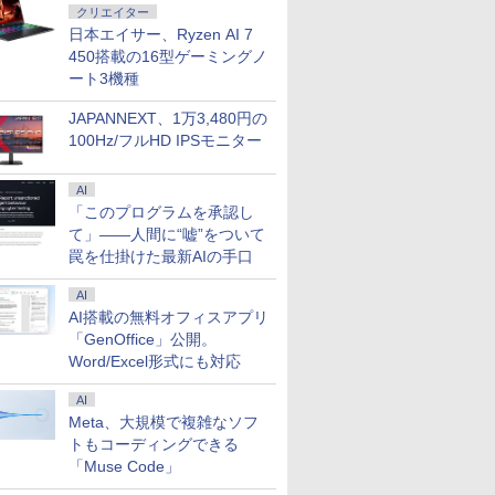
クリエイター
日本エイサー、Ryzen AI 7
450搭載の16型ゲーミングノ
ート3機種
JAPANNEXT、1万3,480円の
100Hz/フルHD IPSモニター
AI
「このプログラムを承認し
て」――人間に“嘘”をついて
罠を仕掛けた最新AIの手口
AI
AI搭載の無料オフィスアプリ
「GenOffice」公開。
Word/Excel形式にも対応
AI
Meta、大規模で複雑なソフ
トもコーディングできる
「Muse Code」