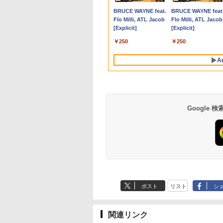
9,800
2
￥19,800
￥99,800
￥792
￥9,999
￥24,800
￥12,800
￥14,300
￥66,248
￥12,999
￥924
I-
e Ultra 7/ メモリ
同等性能)/ メモリ
テンキー付き Celeron
【Windows 11 Pro
画面回転 高さ調整 入力
（4週間延長）
10110U 16GB DDR4
ッテリー内蔵 選べる
Anker Soundcore
BRUCE WAYNE feat.
Anker Soundcore
BRUCE WAYNE feat
B/ SSD 512GB/
16GB/ SSD 512GB/
第8世代Core i3 Core i5
64Bit搭載】DELL
端子:HDMI、DVI、DP
【Office2024セット
64GBまで増設 512G
モデル 非光沢IPS パ
P40i オフホワイト
Flo Milli, ATL Jacob
P31i ブラック
Flo Milli, ATL Jacob
縦回
XGA/ Webカメラ/
Windows 11/ Webカメ
メモリ4GB/16GB
Optiplexシリーズ
USBハブ(Type-C、
インストール済※こ
SSD M.2 2242 最大8
ル Type-C対応 HDMI
[Explicit]
[Explicit]
パ
dows 11/ Office付
ラ/ Office付き選択可
SSD128GB～1TB Web
Core i5搭載/4G/新品
Type-A) Mac対応PS·
商品はレンタルです
Windows11 Pro min
モニター 持ち運び 
￥7,990
￥5,990
 ピクトブラック/ シ
能/ プラチナシルバー
カメラ DVD 無線LAN
SSD 120GB/DVD-
Switch対応 中古 送料
販売品ではありませ
pc 4.1GHz WIFI6
スプレイ サブディス
￥250
￥250
ーホワイト/ フロ
店長おまかせPC 初期
ROM/送料無料【オプ
無料 3か月保証付き
ん。ご了承下さい。
BT5.2 小型PC VES
レイ デュアルモニタ
グレー
設定済 送料無料【中
ション色々有】
応 ミニパソコン 2画
ミニPC対応 EVICIV
A
古】
高性能 みにpc nucb
省エネ デスクトップ
PC
Google
【Amazon.co.jp限
薬屋のひとりごと 17
by Amazon 天然水
異世界居酒屋「の
定】 い・ろ・は・す
巻 (デジタル版ビッグ
ラベルレス 500ml
ぶ」(22) (角川コミッ
2L PET ラベルレス
ガンガンコミックス)
×24本 富士山の天然
クス・エース)
ポスト
リスト
シ
×8本
水 バナジウム含有 
￥1,112
￥770
￥1,380
￥832
ミネラルウォーター
ペットボトル 静岡県
産 500ミリリットル
関連リンク
(Smart Basic)