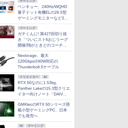
ゲーミング
ベンキュー、240Hz/WQHD
量子ドット有機ELの26.5型
ゲーミングモニターなど3機
種
ゲーミング
ガチくんに! 第427回切り抜
き「ついにスト6おじリーグ
開催/翔がときどのコーチ就
任など」
Nextorage、最大
120Gbps/240W対応の
Thunderbolt 5ケーブル
クリエイター
AI
RTX 50なのに1.53kg、
Panther Lakeの15.3型クリエ
イター向けノート「DAIV
Z5」
GMKtecのRTX 50シリーズ搭
載小型ゲーミングPC、日本
でも発売へ
AI
ゲーミング