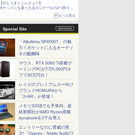
【やじうまミニレビュー】
ポケットにも楽々入るロジクールの2つ折りマ
ウス「Mobi Fold」。その気になるギミックと
もっと見る
は？
Special Site
「A&ultima SP4000T」の魅
力！ポケットに入るオーディ
オの醍醐味
マウス、RTX 5060 Ti搭載ゲ
ーミングPCが7万5,000円オ
フで30万円台！
7
7
7
8
8
9
9
8
10
10
レイズのプレミアムカー向け
ブランドHOMURAから
「2×9R」が登場！
メモリ32GBでも予算内。産
経新聞社がAMD Ryzen搭載
dynabookを2千台導入
ートパソコ
 PCモニター ［27型 /
発送予定]
独身貴族は異世界を謳
中古パソコン office付
JAPANNEXT 27インチ IPS BLACKパ
Aランクパーティを離
【展示品】 Microsoft
【展示品】 富士通
異世界ウォーキング
BENQ MOBIUZシリーズ 
【新品】 D
アンダーニ
L13 Gen 2
440) / ワイド /
わ なんか
歌する 〜結婚しない
き ノートパソコン
ネル搭載 260Hz/1ms(MPRT)対応
脱した俺は、元教え子
マイクロソフト
FUJITSU ノートパソコ
（14） 【電子書籍】[
IPSパネル フルHD 220H
ートパソコン 
（18） 【
エントリーなのに脅威の実
大容量 第
IPS27Q3-HSP
いいやつ
男の優雅なおひとりさ
Toshiba ノートパソコ
WQHD(2560×1440)解像度 ゲーミング
たちと迷宮深部を目指
Surface Pro 第11世代
ン FMV LIFEBOOK
あるくひと ]
モニター EX251
WUXGA/ W
花沢健吾 ]
力!「Osprey」Noble Audioワ
 1135G7
) 全巻セ
まライフ〜（8） 【電
ン コスパ抜群 メモリ
モニター JN-IPSB27G260Q-HSP
す。（13） 【電子書
13.0インチ /
UH90/J3 14型/ intel
Core 5 120