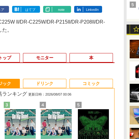
ェア
はてブ
note
LinkedIn
W II/DR-C225W/DR-P215II/DR-P208II/DR-
開した。
トップ
モニター
本
3
3
3
3
4
4
4
4
5
5
5
5
6
6
6
ジック
ドリンク
コミック
れ筋ランキング
更新日時：2026/08/07 00:06
ン
ン
00
旅
ノートパソコン14イン
[VETESA正規販売店]
モニター 27インチ
異世界居酒屋「のぶ」
【マラソンセール期間
GMKtec GMK-K8
【楽天1位】 ワイヤレ
marnaのある暮らし
13.3インチ 良品
デスクトップPC
【ECサイト限定】
美東澪/前人未踏 写真
「美品」 ノ
JAPANNEXT
[9月上旬より
ク
ン
モ
[
チ 極軽量約965g 富士
デスクトップパソコン
100Hz FHD VAパネル
(22) 【電子書籍】[ 蝉
中ポイント5倍】中古
PLUS-32/1T-
ス モバイルモニター
（TJMOOK）
Lenovo ThinkPad X13
Ryzen7 5700G メモリ
JAPANNEXT 13.3イン
集
ン ThinkPad 
WQHD(2560×1
[新品]ちいか
フル
通 LIFEBOOK U748 高
PC 一体型 新品
スピーカー搭載 ブルー
川 夏哉 ]
ノートパソコン 第11世
W11Pro(8845HS)
15.6インチ 18.5インチ
Gen2 Type-20XJ フル
16GB SSD1TB B550
チ IPSパネル搭載 10点
超軽量高性能
100Hz］ JN-
小さくてかわ
￥2,799
￥3,300
付き
 バ
性能第7世代Core i5-
Windows11 27型 Core
ライト軽減 ノングレア
代 Core i5 メモリ
21.4インチ 23.8インチ
HD / Windows11/ 高性
グラボなし
マルチタッチ対応 フル
11世代Corei5
(1-8巻 最新刊