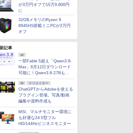
が3万円オフで15万9,800円
に
32GBメモリのRyzen 9
8945HS搭載ミニPCが2万円
オフ
新記事
AI
一部Fable 5超え「Qwen3.8-
Max」8月12日ダウンロード
可能に！Qwen3.8-27Bも順
次
AI
クリエイター
ChatGPTからAdobeを使える
プラグイン登場。写真/動画
編集や資料作成も
MSI、マルチモニター環境に
も好適な24.5型フル
HD/144Hzビジネスモニター