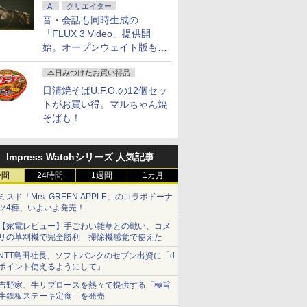
AI
クリエイター
音・会話も同時生成の
「FLUX 3 Video」提供開
始。オープンウェイト版も計
画
本日みつけたお買い得品
日清焼そばU.F.O.の12個セッ
トがお買い得。マルちゃん焼
そばも！
Impress Watchシリーズ 人気記事
時間
24時間
1週間
1カ月
ミスド「Mrs. GREEN APPLE」のコラボドーナ
ツ4種、いよいよ発売！
【家電レビュー】手ごわい雑草との戦い、コメ
リの草刈機で完全勝利 掃除機感覚で使えた
NTT島田社長、ソフトバンクのセブン出資に「d
ポイント使えるようにして」
吉野家、牛リブロースを熱々で提供する「極旨
牛鉄板ステーキ定食」を発売