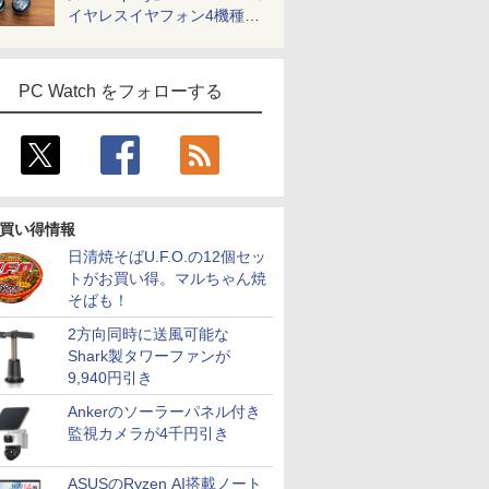
￥792
￥46,800
￥31,980
￥792
￥119,800
￥169,800
￥792
￥19,800
￥99,800
￥792
イヤレスイヤフォン4機種を
4選択可 日本
]
子書籍】[ 駒鳥ひわ ]
16GB SSD最大1TB 第
HDMI DisplayPort sRGB:100% DCI-
籍】[ ユーリ ]
Snapdragon X Plus/
Core Ultra 7/ メモリ
同等性能)/
3.3型
10-11世代 Core i5 東
P3:95% HDR400相当 PS5
メモリ 16GB / SSD
16GB/ SSD 512GB/
16GB/ SS
一気に聴く
80px
芝 dynabook G83
WQHD:120Hz 高さ調整 ピボット(縦回
512GB / 顔認証/ タッ
WUXGA/ Webカメラ/
Windows 
新品
13.3インチ 初期設定済
転) 【2年保証】 液晶モニター ジャパ
チパネル/ NPU搭載/ キ
Windows 11/ Office付
ラ/ Offi
PC Watch をフォローする
 超軽量 カメ
windows11搭載 モバ
ンネクスト
ーボード スリム ペン
き/ ピクトブラック/ シ
能/ プラ
FI/Bluetooth
イルサイズ13.3インチ
付き/ Office付き/ サフ
ルバーホワイト/ フロ
ン 中古
HD TFTカラーLED液
ァイア
ストグレー
ro
晶ノート
買い得情報
日清焼そばU.F.O.の12個セッ
トがお買い得。マルちゃん焼
そばも！
2方向同時に送風可能な
Shark製タワーファンが
9,940円引き
Ankerのソーラーパネル付き
監視カメラが4千円引き
ASUSのRyzen AI搭載ノート