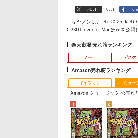
ポスト
リスト
シ
キヤノンは、DR-C225 II/DR-C225
C230 Driver for Macほかを公
楽天市場 売れ筋ランキング
ノート
デスク
Amazon売れ筋ランキング
8
10
10
1
1
1
1
2
2
2
2
イヤフォン
ミュー
Amazon ミュージック の売
Kパ
示品】 富士通
界ウォーキング
BENQ MOBIUZシリーズ 24.5インチ
【新品】 DELL デル ノ
アンダーニンジャ
【期間限定★新品無線
ポイント10倍 中古パソ
HP Z24n G2 フレーム
九条の大罪（17） 【電
往復送料込！パソコ
【エントリーでポイ
【楽天1位 累計販売1
不老不死少女の苗床
JITSU ノートパソコ
4） 【電子書籍】[
IPSパネル フルHD 220Hz ゲーミング
ートパソコン Dell 14型
（18） 【電子書籍】[
マウス付】中古ノート
コン デスクトップパソ
レス 24インチワイド
子書籍】[ 真鍋昌平 ]
レンタルハイスペッ
ト100％還元のチャ
万台突破】モバイル
行記 5 【電子書籍】
ング
MV LIFEBOOK
くひと ]
モニター EX251
WUXGA/ Windows 11/
花沢健吾 ]
パソコン Windows11
コン Windows
LED液晶モニタ IPSパ
モデルCore
ス】GMKtec ミニpc
ニター 15.6インチ 
ふじはん ]
￥759
/J3 14型/ intel
Core 5 120U ( Core i5
Office2019搭載 15.6型
11【Office付】
ネル 1920x1200 16:10
i7/16G/SSD/カメラ
G3 Pro Intel Core i3
HD 4K タッチパネル