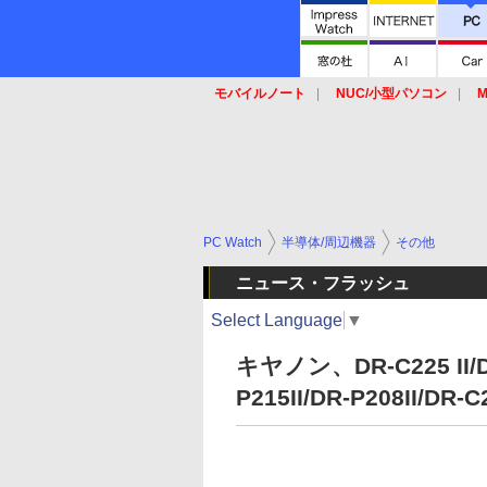
モバイルノート
NUC/小型パソコン
M
SSD
キーボード
マウス
PC Watch
半導体/周辺機器
その他
ニュース・フラッシュ
Select Language
▼
キヤノン、DR-C225 II/DR
P215II/DR-P208II/DR-