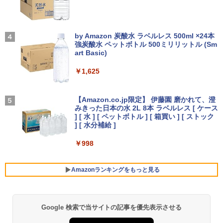
Bカメラ】東芝 G83/第8世代 Core i5/メ
【楽天1位 10.5/11インチ 小型 軽量】モ
3
￥14,990
モリ:8GB/16GB/SSD:256GB/512GB/1T
バイルモニター 10.5インチ 11インチ フ
B/13.3型液晶/Wi-fi/Bluetooth/USB3.1/T
ルHD 1080P 100%sRGB 400cd/m? 光沢
ちいかわ なんか小さくてかわいいやつ
4
ype-C/HDMI/中古PC 中古ノートパソコ
IPS パネル 色鮮やか 265g 超軽量 Type-
On My Road (Stadium ver.)
（4）なんか小さくてためになる豆本付き
ン Windows11 Win11正式対応
C対応 miniHDMI モニター 持ち運び サブ
by Amazon 炭酸水 ラベルレス 500ml ×24本
特装版 （プレミアムKC） [ ナガノ ]
ディスプレイ ミニPC対応 3年保証 EVICI
強炭酸水 ペットボトル 500ミリリットル (Sm
￥250
V
art Basic)
【2026年アップグレード版】AOKIMI ワイヤ
￥26,800
￥2,420
レスイヤホン bluetooth イヤホン V12 小型
軽量 ブルートゥースHi-Fi 最大36時間再生 ぶ
￥10,999
￥1,625
るーとゅーす コードレス ENCノイズキャン
セリング 自動ペアリング Type-C充電 マイク
HP ProBook 450 G6 15.6型大画面フルH
On My Road (Stadium ver.)
【最大3％OFF】 【中古】 送料無料 ワイ
4
5
付き 防水 タッチ式音量調整 スポーツ/通勤/通
D テンキー 8世代Core i5-8265U NVMeS
ド版 俺たちのフィールド 全18巻 村枝賢
【Amazon.co.jp限定】 伊藤園 磨かれて、澄
学/WEB会議(ホワイト)
SD512GB メモリ16GB Webカメラ内蔵
【期間限定5%OFFクーポン 8/12 10時ま
一 中古コミック 漫画 全巻セット マンガ
みきった日本の水 2L 8本 ラベルレス [ ケース
4
￥250
Type-C 指紋認証 HDMI Office Windows
で】 ゲーミングモニター モニター 24.5
【中古】
] [ 水 ] [ ペットボトル ] [ 箱買い ] [ ストック
￥1,964
11 送料無料 中古ノートパソコン
インチ 24インチ 180Hz 180hz FHD フリ
] [ 水分補給 ]
ッカーレス 24.5型 FullHD ブルーライト
￥8,700
カット ノングレア HDMI Adaptive-Sync
￥39,600
￥998
ブラック MAXZEN MGM25IC03 マクス
Xiaomi シャオミ REDMI Buds 8 Lite ワイヤ
ゼン
レスイヤホン Bluetooth 5.4 ノイズキャンセ
リング ANC 36時間再生
Amazonランキングをもっと見る
￥11,980
【ランキング1位！】新品 ノートパソコ
5
ン VETESA Intel Celeron 6500Y メモリ
￥3,480
ー:8GB SSD:1TB最大 15.6インチ 15.6型
フルHD液晶 テンキー付き 日本語キーボ
Google 検索で当サイトの記事を優先表示させる
薬屋のひとりごと 17巻 (デジタル版ビッグガ
ードwindows11搭載 office2024付き 初
【16%OFF！8/11 1:59まで】AOPEN ゲ
5
ンガンコミックス)
期設定済 IPS広視野角 無線機能 超軽量 P
ーミングモニター 23.8インチ IPS フル