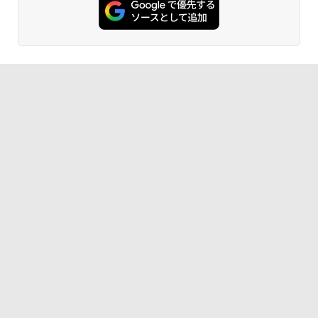
C パソコン テレワーク応援
HD 非光沢 200Hz (144Hz 165Hz 対応) 0.
5ms sRGB 99% AMD FreeSync Premiu
￥770
m HDR10 HDMI 2.0 DisplayPort 1.2 ス
￥45,980
ピーカー・ヘッドフォン端子搭載 ゼロフ
レーム スピーカー搭載 VESA 24KG3YX1
bmipx
異世界居酒屋「のぶ」(22) (角川コミックス・
エース)
￥14,980
￥832
ONE PIECE モノクロ版 115 (ジャンプコミッ
クスDIGITAL)
￥594
HUNTER×HUNTER モノクロ版 39 (ジャンプ
コミックスDIGITAL)
￥572