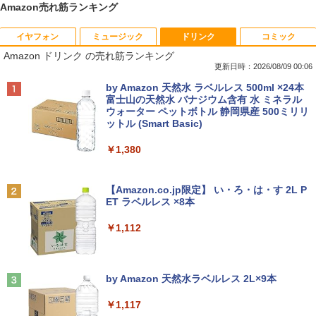
Amazon売れ筋ランキング
イヤフォン
ミュージック
ドリンク
コミック
【期間限定破格金額！】新生活 新古品 W
【お買い物マラソ開催中！P最大31.5%還
魔王城の料理番 〜コワモテ魔族ばかりだ
1
1
1
Amazon ドリンク の売れ筋ランキング
in11搭載 パソコンノートパソコンoffice
元】五年保証 白 モバイルモニター 15.6
けど、ホワイトな職場です〜 6巻 【電
付き 初心者向けノートPC 初期設定済 1
インチ FHD 1920×1080 1080P Fast IPS
子書籍】[ ワイエム系 ]
更新日時：2026/08/09 00:06
5.6型 インテル高速CPU ランダムで発送
パネル PU保護カバー付き 非光沢 1200:1
Anker Soundcore P42i (Bluetooth 6.1)【完
BRUCE WAYNE feat. Flo Milli, ATL Jacob
by Amazon 天然水 ラベルレス 500ml ×24本
メモリ4GB～ 高速SSD1TB 最大 フルHD
高コントラスト 超軽量 640g スピーカー
￥792
全ワイヤレスイヤホン/ウルトラノイズキャン
[Explicit]
富士山の天然水 バナジウム含有 水 ミネラル
Webカメラ zoom 軽量薄型 無線 型番更
内蔵 Type-C/HDMI 接続 PS5/Switch/PC/
セリング 3.5 / マルチポイント接続 / 最大40時
ウォーター ペットボトル 静岡県産 500ミリリ
新で在庫処分
スマホ対応 MFP156T1F
間再生 / コンパクト形状/持ち運びに便利 / IP5
ットル (Smart Basic)
￥250
5 防塵防水位規格/PSE技術基準適合】パープ
￥12,980
￥8,999
【送料無料】現代法律実務の諸問題 令和
2
ル
￥1,380
7年度研修版／日本弁護士連合会
￥9,990
BRUCE WAYNE feat. Flo Milli, ATL Jacob
￥8,030
[Explicit]
【Amazon.co.jp限定】 い・ろ・は・す 2L P
NEC VKL24X-4 15.6インチ Core i3 メモ
Yoothi 互換品 液晶 13.3インチ Lenovo
2
2
ET ラベルレス ×8本
リ8GB SSD 256GB Office付き Webカメ
ThinkPad L13 Gen 3 21B3 21B4 21B9
Anker Soundcore P31i ピンク
￥250
ラ テンキー Windows11 ノートパソコン
21BA 対応 1920x1200 WUXGA IPS LED
￥1,112
中古パソコン
LCD 液晶ディスプレイ 修理交換用液晶
￥5,990
パネル
【3千円以上送料無料】就業規則の法律実
3
￥14,800
務／石嵜信憲／平井彩
見知らぬ糸
￥9,800
by Amazon 天然水ラベルレス 2L×9本
￥8,140
￥250
Anker Soundcore Liberty 5 ディープブルー
￥1,117
【★最大100%ポイント】【フルHD×WE
3