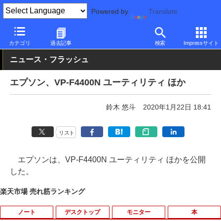
Powered by
Translate
PC Watch
半導体/周辺機器
インクジェットプリンタ/複合機
エ
カテゴリ
過去記事
検索
Impressサイト
ニュース・フラッシュ
エプソン、VP-F4400N ユーティリティ ほか
鈴木 悠斗
2020年1月22日 18:41
リスト
エプソンは、VP-F4400N ユーティリティ ほかを公開
した。
楽天市場 売れ筋ランキング
ノート
デスクトップ
モニター
本