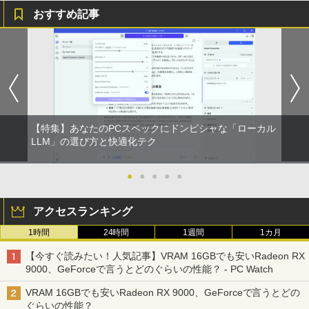
おすすめ記事
【特集】あなたのPCスペックにドンピシャな「ローカル
LLM」の選び方と快適化テク
●
●
●
●
●
アクセスランキング
1時間
24時間
1週間
1カ月
【今すぐ読みたい！人気記事】VRAM 16GBでも安いRadeon RX
9000、GeForceで言うとどのぐらいの性能？ - PC Watch
VRAM 16GBでも安いRadeon RX 9000、GeForceで言うとどの
ぐらいの性能？