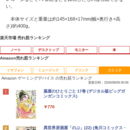
い。
本体サイズと重量は約145×168×17mm(幅×奥行き×高
さ)/約400g。
楽天市場 売れ筋ランキング
ノート
デスクトップ
モニター
本
Amazon売れ筋ランキング
イヤフォン
ミュージック
ドリンク
コミック
■新品■Panasonic Let's note CF-SZ5 C
モバイルモニター 15.6インチ InnoView
道路橋示方書・同解説 II 鋼部材・鋼上部
1
1
1
Amazon ゲーミングデバイス の売れ筋ランキング
F-SZ6 CF-SV1 CF-SV2 CF-SV7 CF-SV8
モバイルディスプレイ 自立型 1920*1080
構造編（令和7年10月） [ 公益社団法
CF-SV9 日本語キーボード
FHD ポータブルモニター IPS液晶パネル
人 日本道路協会 ]
更新日時：2026/08/09 00:06
薄型 軽量 持ち運び 壁掛けに対応 Switc
Anker Soundcore P42i (Bluetooth 6.1)【完
BRUCE WAYNE feat. Flo Milli, ATL Jacob
by Amazon 天然水 ラベルレス 500ml ×24本
薬屋のひとりごと 17巻 (デジタル版ビッグガ
h/PS3/PS4/PS5/Xbox One/PC/スマホ/U
￥4,620
￥18,260
全ワイヤレスイヤホン/ウルトラノイズキャン
[Explicit]
富士山の天然水 バナジウム含有 水 ミネラル
ンガンコミックス)
SBType-C/標準HDMI対応【選べる種
セリング 3.5 / マルチポイント接続 / 最大40時
ウォーター ペットボトル 静岡県産 500ミリリ
類】タッチ/ケース付き/4Kタイプ
間再生 / コンパクト形状/持ち運びに便利 / IP5
ットル (Smart Basic)
￥250
￥770
5 防塵防水位規格/PSE技術基準適合】パープ
￥8,980
【8/05.8/10限定！お買い物マラソン×5の
【 限定生産・特典つき 】YUZURU2027
2
2
ル
￥1,380
つく日｜ポイント最大49.5倍】【超美
羽生結弦カレンダー卓上版 [ 能登 直 ]
品・本体のみ・充電コード あり】2023モ
￥9,990
BRUCE WAYNE feat. Flo Milli, ATL Jacob
異世界居酒屋「のぶ」(22) (角川コミックス・
デル Lenovo 14型 14e Chromebook G