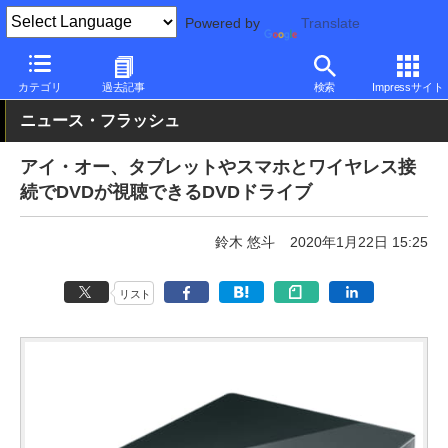
Powered by
Translate
PC Watch
半導体/周辺機器
アクセサリ
その他
カテゴリ
過去記事
検索
Impressサイト
ニュース・フラッシュ
アイ・オー、タブレットやスマホとワイヤレス接
続でDVDが視聴できるDVDドライブ
鈴木 悠斗
2020年1月22日 15:25
リスト