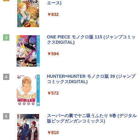
￥2,750
[Explicit]
エース)
【Amazon.co.jp限定】 い・ろ・は・す 2L P
en 3 (第14世代Intel N100/ メモリ4GB/ e
液晶モニター Dell Pro 22モニター E222
2
ET ラベルレス ×8本
MMC64GB/ 無線LAN/フルHD1920*108
5HM 21.5型 フルHD リフレッシュレート
Anker Soundcore P31i ピンク
￥250
￥832
0/ 5G Softbank/ Webカメラ)【送料無
100Hz VESA 対応 HDMI DisplayPort VG
￥1,112
料】
A モニター 液晶 液晶モニター 液晶ディ
[新品]ブラッククローバー (1-38巻 全巻)
3
￥5,990
スプレイ デル 21.5インチ パソコンモニ
全巻セット
ター 新品
￥12,199
見知らぬ糸
ONE PIECE モノクロ版 115 (ジャンプコミッ
￥18,788
クスDIGITAL)
by Amazon 天然水ラベルレス 2L×9本
￥12,100
￥250
Anker Soundcore Liberty 5 ディープブルー
￥594
￥1,117
【★最大100%ポイント】【第4世代 Cor
3
ei7】富士通 LIFEBOOK/Core i7/メモリ:
￥14,990
8GB/16GB/SSD:256GB/512GB/1TB/15.
＼本日限定500円値下げ／＼楽天1位！20
3
[9月上旬より発送予定][新品]HUNTER×H
4
6型 液晶/Wi-fi/DVD/USB 3.0/Office/中古
26年最新の超軽量超薄型／モバイルモニ
UNTER ハンター×ハンター (1-39巻 最新
パソコン/中古ノートパソコン/中古ノート
ター 15.6インチ フルHD 4K 144Hz タッ
On My Road (Stadium ver.)
HUNTER×HUNTER モノクロ版 39 (ジャンプ
刊) 全巻セット [入荷予約]
PC/Windows11
チパネル バッテリー内蔵 無線接続 12モ
コミックスDIGITAL)
by Amazon 炭酸水 ラベルレス 500ml ×24本
デル選択 非光沢 IPSパネル Type-C HDM
強炭酸水 ペットボトル 500ミリリットル (Sm
￥250
￥19,096
I 軽量 薄型 リモートワーク ディスプレイ
art Basic)
【2026年アップグレード版】AOKIMI ワイヤ
￥24,999
￥572
持ち運び ポータブルモニター
レスイヤホン bluetooth イヤホン V12 小型
軽量 ブルートゥースHi-Fi 最大36時間再生 ぶ
￥1,625
るーとゅーす コードレス ENCノイズキャン
￥12,480
天は赤い河のほとり 全28巻完結セット
5
セリング 自動ペアリング Type-C充電 マイク
【★最大100%ポイント】【新生活応援・
On My Road (Stadium ver.)
スーパーの裏でヤニ吸うふたり 9巻 (デジタル
4
【中古】
付き 防水 タッチ式音量調整 スポーツ/通勤/通
2026】【Office2019H&B】【DVD×テン
版ビッグガンガンコミックス)
【Amazon.co.jp限定】 伊藤園 磨かれて、澄
学/WEB会議(ホワイト)
キー】富士通 LIFEBOOK A577/第7世代
みきった日本の水 2L 8本 ラベルレス [ ケース
￥250
￥19,500
Core i5/メモリ:4GB/8GB/16GB/SSD:12
【楽天1位常連・超800冠獲得】黒/白 モ
] [ 水 ] [ ペットボトル ] [ 箱買い ] [ ストック
4
￥810
￥1,964
8GB/256GB/512GB/1TB/Wi-fi/15.6型/Of
ニター 21.5 / 23.8 / 24.5 / 27型 240Hz/2
] [ 水分補給 ]