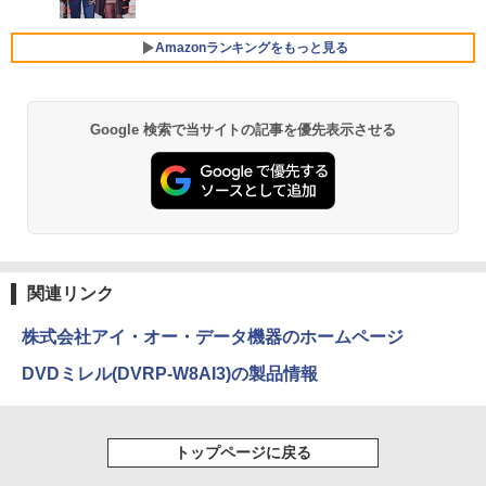
fice/HDMI/USB3.0/中古PC 中古ノートパ
00Hz /180Hz/165Hz/100Hz ゲーミングモ
ソコン/Windows11/Windows10
ニター 1ms応答 pcモニター パソコン モ
￥998
ニター 非光沢 スピーカー内蔵 HDR/Free
Amazonランキングをもっと見る
Xiaomi シャオミ REDMI Buds 8 Lite ワイヤ
sync/VESA cocopar HG-238
￥14,999
レスイヤホン Bluetooth 5.4 ノイズキャンセ
リング ANC 36時間再生
￥13,999
￥3,480
Google 検索で当サイトの記事を優先表示させる
ノートパソコン 14インチ 新品 Windows
5
11 Pro Office搭載 日本語キーボード メ
モリ 8GB SSD 128GB 256GB 512GB 1
【SALE P5倍】モバイルモニター ゲーミ
5
TB Webカメラ WiFi Bluetooth 選べる
ング 14インチ 1200P パソコン 高画質 W
カラー 14型 薄型 軽量 初心者 学習向け P
UXGA ディスプレイ PC ゲーム 1年保証
C ピンク シルバー 最短当日出荷
軽量 薄型 非光沢 PS5 最新iPhone VESA
内蔵スタンド 180度 カバー付 ノングレア
液晶 IPSパネル USB-C HDMI WT-140LP
￥29,800
-BK
関連リンク
￥14,800
株式会社アイ・オー・データ機器のホームページ
DVDミレル(DVRP-W8AI3)の製品情報
トップページに戻る