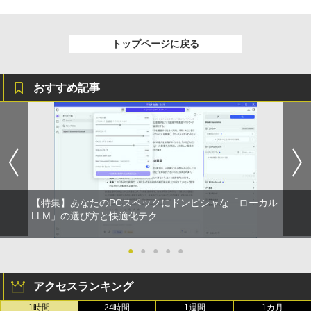
トップページに戻る
おすすめ記事
【特集】あなたのPCスペックにドンピシャな「ローカル
LLM」の選び方と快適化テク
●
●
●
●
●
アクセスランキング
1時間
24時間
1週間
1カ月