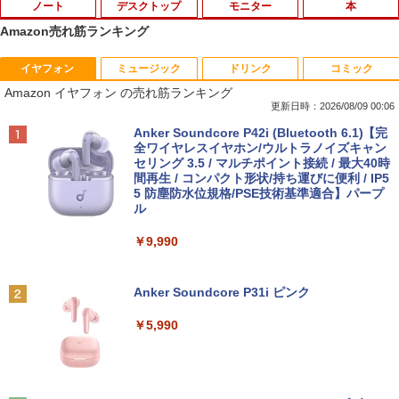
ノート
デスクトップ
モニター
本
Amazon売れ筋ランキング
イヤフォン
ミュージック
ドリンク
コミック
【期間限定破格金額！】新生活 新古品 W
【お買い物マラソ開催中！P最大31.5%還
魔王城の料理番 〜コワモテ魔族ばかりだ
1
1
1
Amazon イヤフォン の売れ筋ランキング
in11搭載 パソコンノートパソコンoffice
元】五年保証 白 モバイルモニター 15.6
けど、ホワイトな職場です〜 6巻 【電
付き 初心者向けノートPC 初期設定済 1
インチ FHD 1920×1080 1080P Fast IPS
子書籍】[ ワイエム系 ]
更新日時：2026/08/09 00:06
5.6型 インテル高速CPU ランダムで発送
パネル PU保護カバー付き 非光沢 1200:1
Anker Soundcore P42i (Bluetooth 6.1)【完
メモリ4GB～ 高速SSD1TB 最大 フルHD
高コントラスト 超軽量 640g スピーカー
￥792
全ワイヤレスイヤホン/ウルトラノイズキャン
Webカメラ zoom 軽量薄型 無線 型番更
内蔵 Type-C/HDMI 接続 PS5/Switch/PC/
セリング 3.5 / マルチポイント接続 / 最大40時
新で在庫処分
スマホ対応 MFP156T1F
間再生 / コンパクト形状/持ち運びに便利 / IP5
5 防塵防水位規格/PSE技術基準適合】パープ
￥12,980
￥8,999
【送料無料】現代法律実務の諸問題 令和
2
ル
7年度研修版／日本弁護士連合会
￥9,990
￥8,030
NEC VKL24X-4 15.6インチ Core i3 メモ
Yoothi 互換品 液晶 13.3インチ Lenovo
2
2
リ8GB SSD 256GB Office付き Webカメ
ThinkPad L13 Gen 3 21B3 21B4 21B9
Anker Soundcore P31i ピンク
ラ テンキー Windows11 ノートパソコン
21BA 対応 1920x1200 WUXGA IPS LED
中古パソコン
LCD 液晶ディスプレイ 修理交換用液晶
￥5,990
パネル
【3千円以上送料無料】就業規則の法律実
3
￥14,800
務／石嵜信憲／平井彩
￥9,800
￥8,140