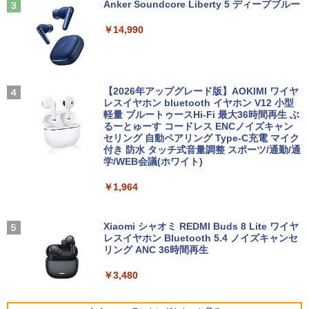
Anker Soundcore Liberty 5 ディープブルー
【★最大100%ポイント】【フルHD×WE
3
Bカメラ】東芝 G83/第8世代 Core i5/メ
【楽天1位 10.5/11インチ 小型 軽量】モ
3
￥14,990
モリ:8GB/16GB/SSD:256GB/512GB/1T
バイルモニター 10.5インチ 11インチ フ
B/13.3型液晶/Wi-fi/Bluetooth/USB3.1/T
ルHD 1080P 100%sRGB 400cd/m? 光沢
ちいかわ なんか小さくてかわいいやつ
4
ype-C/HDMI/中古PC 中古ノートパソコ
IPS パネル 色鮮やか 265g 超軽量 Type-
（4）なんか小さくてためになる豆本付き
ン Windows11 Win11正式対応
C対応 miniHDMI モニター 持ち運び サブ
特装版 （プレミアムKC） [ ナガノ ]
ディスプレイ ミニPC対応 3年保証 EVICI
V
【2026年アップグレード版】AOKIMI ワイヤ
￥26,800
￥2,420
レスイヤホン bluetooth イヤホン V12 小型
軽量 ブルートゥースHi-Fi 最大36時間再生 ぶ
￥10,999
るーとゅーす コードレス ENCノイズキャン
セリング 自動ペアリング Type-C充電 マイク
HP ProBook 450 G6 15.6型大画面フルH
【最大3％OFF】 【中古】 送料無料 ワイ
4
5
付き 防水 タッチ式音量調整 スポーツ/通勤/通
D テンキー 8世代Core i5-8265U NVMeS
ド版 俺たちのフィールド 全18巻 村枝賢
学/WEB会議(ホワイト)
SD512GB メモリ16GB Webカメラ内蔵
【期間限定5%OFFクーポン 8/12 10時ま
一 中古コミック 漫画 全巻セット マンガ
4
Type-C 指紋認証 HDMI Office Windows
で】 ゲーミングモニター モニター 24.5
【中古】
￥1,964
11 送料無料 中古ノートパソコン
インチ 24インチ 180Hz 180hz FHD フリ
ッカーレス 24.5型 FullHD ブルーライト
￥8,700
カット ノングレア HDMI Adaptive-Sync
￥39,600
ブラック MAXZEN MGM25IC03 マクス
Xiaomi シャオミ REDMI Buds 8 Lite ワイヤ
ゼン
レスイヤホン Bluetooth 5.4 ノイズキャンセ
リング ANC 36時間再生
￥11,980
【ランキング1位！】新品 ノートパソコ
5
ン VETESA Intel Celeron 6500Y メモリ
￥3,480
ー:8GB SSD:1TB最大 15.6インチ 15.6型
フルHD液晶 テンキー付き 日本語キーボ