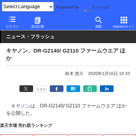
Powered by
Translate
PC Watch
半導体/周辺機器
インクジェットプリンタ/複合機
キ
カテゴリ
過去記事
検索
Impressサイト
ニュース・フラッシュ
キヤノン、DR-G2140/ G2110 ファームウエア ほ
か
鈴木 悠斗
2020年1月16日 19:33
リスト
キヤノン
は、DR-G2140/ G2110 ファームウエア ほか
を公開した。
楽天市場 売れ筋ランキング