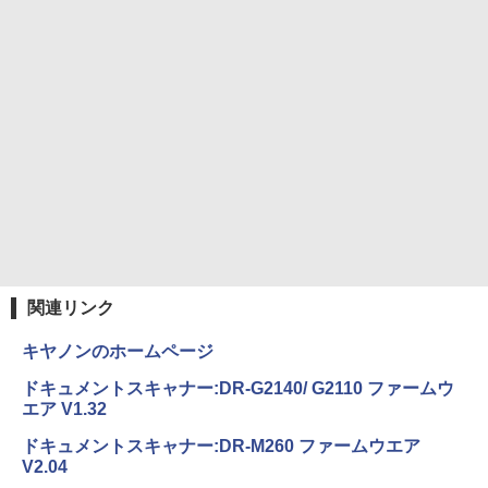
On My Road (Stadium ver.)
HUNTER×HUNTER モノクロ版 39 (ジャンプ
コミックスDIGITAL)
by Amazon 炭酸水 ラベルレス 500ml ×24本
強炭酸水 ペットボトル 500ミリリットル (Sm
￥250
art Basic)
￥572
￥1,625
On My Road (Stadium ver.)
スーパーの裏でヤニ吸うふたり 9巻 (デジタル
版ビッグガンガンコミックス)
【Amazon.co.jp限定】 伊藤園 磨かれて、澄
みきった日本の水 2L 8本 ラベルレス [ ケース
￥250
] [ 水 ] [ ペットボトル ] [ 箱買い ] [ ストック
￥810
] [ 水分補給 ]
￥998
関連リンク
キヤノンのホームページ
ドキュメントスキャナー:DR-G2140/ G2110 ファームウ
エア V1.32
ドキュメントスキャナー:DR-M260 ファームウエア
V2.04