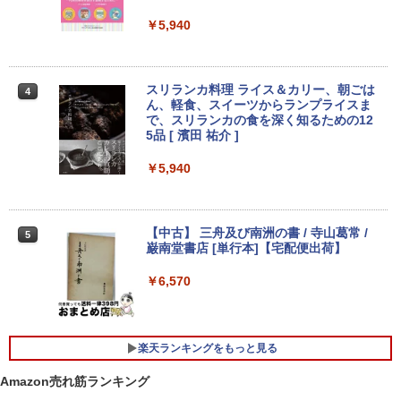
￥5,940
中古 マイクロソフト Surface Pro 7 Cor
3
e i5 1035G4 第10世代 メモリ8GB SSD1
28GB 12インチ Windows11 Home 無線
LAN Wi-Fi WEBカメラ Type-C 1866 1年
スリランカ料理 ライス＆カリー、朝ごは
4
保証 レビュー特典:セキュリティソフト
ん、軽食、スイーツからランプライスま
Bランク ノートパソコン 中古ノートパソ
で、スリランカの食を深く知るための12
コン 中古PC
5品 [ 濱田 祐介 ]
￥26,800
￥5,940
【新品】【楽天1位！】ノートパソコン
4
【中古】 三舟及び南洲の書 / 寺山葛常 /
5
新品第13世代CPU搭載ノートPC Office
巌南堂書店 [単行本]【宅配便出荷】
付きノートパソコン 初心者向け Window
s11 初期設定済 Webカメラ zoom 日本語
￥6,570
キーボード 14.1型 Intel Celeron メモリ
8GB SSD1TB(最大) 大容量バッテリービ
ジネス 大学生 プレゼント 学生向け
楽天ランキングをもっと見る
￥29,800
Amazon売れ筋ランキング