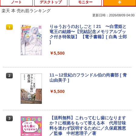
ノート
デスクトップ
モニター
本
楽天 本 売れ筋ランキング
更新日時：2026/08/09 04:00
【期間限定 ポイント10倍】Lenovo Idea
りゅうおうのおしごと！21 〜白雪姫と
1
1
Pad D330 10.1型 2-in-1 タブレットPC／
竜王の結婚〜【完結記念メモリアルブッ
着脱式キーボード（intel 第九世代Celero
ク付き特装版】 【電子書籍】[ 白鳥 士郎
n N4000/4GB/64GB eMMC/HD IPS液晶
]
Type-C データ/充電可）/microSD対応
（最大128GB）/Windows 11 Pro／Dolb
￥5,500
y Audio）【整備済み中古品】
￥13,800
11～12世紀のフランドル伯の尚書部 [ 青
2
山由美子 ]
【マラソンP5倍/10%オフクーポン】中古
￥5,500
2
ノートパソコン Dell Latitude 7200 2in
1 第8世代 Core i5 メモリ8GB SSD128G
B 12.3インチタッチパネルフルHD Wind
ows11 Pro カメラ Bluetooth Wi-Fi 送料
無料 保証付き
【送料無料】これってむし歯になります
3
か？に根拠をもって答える本 代用甘味
￥16,900
料を迷わず説明するために／久保庭雅恵
／監修 中村恵理子／著