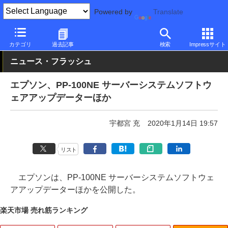
Powered by
Translate
PC Watch
半導体/周辺機器
インクジェットプリンタ/複合機
エ
カテゴリ
過去記事
検索
Impressサイト
ニュース・フラッシュ
エプソン、PP-100NE サーバーシステムソフトウ
ェアアップデーターほか
宇都宮 充
2020年1月14日 19:57
リスト
エプソンは、PP-100NE サーバーシステムソフトウェ
アアップデーターほかを公開した。
楽天市場 売れ筋ランキング