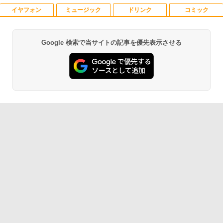
【最新Office2024】ノートパソコン 中古
イヤフォン
ミュージック
ドリンク
コミック
5
Core i5 第10世代 Office付き NEC 15.6
インチ メモリ16GB 新品SSD1TB DVDド
ライブ WEBカメラ テンキー windows11
Google 検索で当サイトの記事を優先表示させる
搭載 NEC中古ノートパソコン 安心保証
Anker Soundcore P42i (Bluetooth 6.1)【完
BRUCE WAYNE feat. Flo Milli, ATL Jacob
by Amazon 天然水 ラベルレス 500ml ×24本
薬屋のひとりごと 17巻 (デジタル版ビッグガ
初期設定済み VKT16X5 VRL21F7
全ワイヤレスイヤホン/ウルトラノイズキャン
[Explicit]
富士山の天然水 バナジウム含有 水 ミネラル
ンガンコミックス)
セリング 3.5 / マルチポイント接続 / 最大40時
ウォーター ペットボトル 静岡県産 500ミリリ
￥27,800
間再生 / コンパクト形状/持ち運びに便利 / IP5
ットル (Smart Basic)
￥250
￥770
5 防塵防水位規格/PSE技術基準適合】パープ
ル
￥1,380
￥9,990
BRUCE WAYNE feat. Flo Milli, ATL Jacob
異世界居酒屋「のぶ」(22) (角川コミックス・
[Explicit]
エース)
【Amazon.co.jp限定】 い・ろ・は・す 2L P
ET ラベルレス ×8本
Anker Soundcore P31i ピンク
￥250
￥832
￥1,112
￥5,990
見知らぬ糸
ONE PIECE モノクロ版 115 (ジャンプコミッ
クスDIGITAL)
by Amazon 天然水ラベルレス 2L×9本
￥250
Anker Soundcore Liberty 5 ディープブルー
￥594
￥1,117
￥14,990