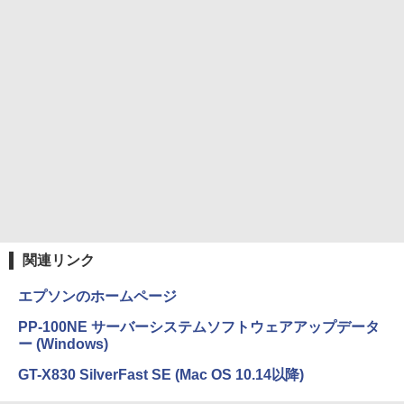
On My Road (Stadium ver.)
HUNTER×HUNTER モノクロ版 39 (ジャンプ
コミックスDIGITAL)
by Amazon 炭酸水 ラベルレス 500ml ×24本
強炭酸水 ペットボトル 500ミリリットル (Sm
￥250
art Basic)
【2026年アップグレード版】AOKIMI ワイヤ
￥572
レスイヤホン bluetooth イヤホン V12 小型
軽量 ブルートゥースHi-Fi 最大36時間再生 ぶ
￥1,625
るーとゅーす コードレス ENCノイズキャン
セリング 自動ペアリング Type-C充電 マイク
On My Road (Stadium ver.)
スーパーの裏でヤニ吸うふたり 9巻 (デジタル
付き 防水 タッチ式音量調整 スポーツ/通勤/通
版ビッグガンガンコミックス)
【Amazon.co.jp限定】 伊藤園 磨かれて、澄
学/WEB会議(ホワイト)
みきった日本の水 2L 8本 ラベルレス [ ケース
￥250
] [ 水 ] [ ペットボトル ] [ 箱買い ] [ ストック
￥810
￥1,964
] [ 水分補給 ]
￥998
Xiaomi シャオミ REDMI Buds 8 Lite ワイヤ
レスイヤホン Bluetooth 5.4 ノイズキャンセ
関連リンク
リング ANC 36時間再生
エプソンのホームページ
￥3,480
PP-100NE サーバーシステムソフトウェアアップデータ
ー (Windows)
GT-X830 SilverFast SE (Mac OS 10.14以降)