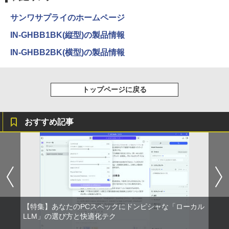
ET ラベルレス ×8本
￥39,800
￥832
サンワサプライのホームページ
￥1,112
IN-GHBB1BK(縦型)の製品情報
ONE PIECE モノクロ版 115 (ジャンプコミッ
IN-GHBB2BK(横型)の製品情報
クスDIGITAL)
by Amazon 天然水ラベルレス 2L×9本
￥594
￥1,117
トップページに戻る
HUNTER×HUNTER モノクロ版 39 (ジャンプ
おすすめ記事
コミックスDIGITAL)
by Amazon 炭酸水 ラベルレス 500ml ×24本
強炭酸水 ペットボトル 500ミリリットル (Sm
art Basic)
￥572
￥1,625
スーパーの裏でヤニ吸うふたり 9巻 (デジタル
版ビッグガンガンコミックス)
【Amazon.co.jp限定】 伊藤園 磨かれて、澄
みきった日本の水 2L 8本 ラベルレス [ ケース
【特集】あなたのPCスペックにドンピシャな「ローカル
] [ 水 ] [ ペットボトル ] [ 箱買い ] [ ストック
￥810
LLM」の選び方と快適化テク
] [ 水分補給 ]