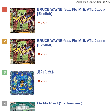
メモリ4GB/8GB/16GB選択可 SSD128G
レット フルhd
【宅配便出荷】
更新日時：2026/08/09 00:06
B/1TB選択可 15.6型 テンキー ビジネス
Anker Soundcore P42i (Bluetooth 6.1)【完
BRUCE WAYNE feat. Flo Milli, ATL Jacob
在宅勤務 学生向け 初期設定不要 店長お
￥6,500
￥14,794
全ワイヤレスイヤホン/ウルトラノイズキャン
[Explicit]
まかせ中古厳選 ノートPC ノート パソコ
セリング 3.5 / マルチポイント接続 / 最大40時
ン 中古PC 在宅ワーク オフィス 中古
間再生 / コンパクト形状/持ち運びに便利 / IP5
￥250
5 防塵防水位規格/PSE技術基準適合】パープ
￥11,980
【期間限定5%OFFクーポン 8/12 10時ま
学園騎士のレベルアップ！レベル1000超
2
2
ル
で】 ゲーミングモニター モニター 24.5
えの転生者、落ちこぼれクラスに入学。
インチ 24インチ 180Hz 180hz FHD フリ
そして、（コミック） ： 13 【電子書
￥9,990
BRUCE WAYNE feat. Flo Milli, ATL Jacob
ッカーレス 24.5型 FullHD ブルーライト
籍】[ 白石識 ]
[Explicit]
【クーポン使用で25,460円 8/2〜10迄】
カット ノングレア HDMI Adaptive-Sync
2
軽量 小型 レッツノート SV8 12.1型 第8
ブラック MAXZEN MGM25IC03 マクス
￥792
Anker Soundcore P31i ピンク
￥250
世代 Corei5 8365U メモリ16GB M.2 SS
ゼン
D 256GB Wi-Fi5 Bluetooth USB Type-
￥5,990
C Webカメラ Windows11 Pro MS offic
￥11,980
e2019 搭載 ノートパソコン 訳あり Let's
[新品]サカモトデイズ SAKAMOTO DAY
3
note レビュー投稿で180日保証
見知らぬ糸
S (1-28巻 最新刊) 全巻セット
￥26,800
￥250
【期間限定10%OFFクーポン 8/12 10時
￥14,916
3
Anker Soundcore Liberty 5 ディープブルー
まで】 ゲーミングモニター 27インチ FH
D 240Hz 1ms Fast IPSパネル HDMI2.0×
￥14,990
1 DP1.4×1 Adaptive Sync対応 フリッカ
MS Office 2024 H&B 搭載｜中古ノート
ーフリー ブルーライトカット モニター
3
パソコン Windows11 Office付｜Core i5
ディスプレイ MAXZEN MGM27IC04-F2
On My Road (Stadium ver.)
永瀬廉 ファースト写真集（仮） [ 永瀬廉
4
第10世代 以降 メモリ 8GB SSD 256GB
40
]