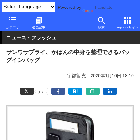
Powered by
Translate
PC Watch
半導体/周辺機器
アクセサリ
その他
カテゴリ
過去記事
検索
Impressサイト
ニュース・フラッシュ
サンワサプライ、かばんの中身を整理できるバッ
グインバッグ
宇都宮 充
2020年1月10日 18:10
リスト