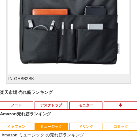
IN-GHBB2BK
楽天市場 売れ筋ランキング
ノート
デスクトップ
モニター
本
Amazon売れ筋ランキング
イヤフォン
ミュージック
ドリンク
コミック
中古ノートパソコン インテル Celeron C
WACOM 液晶ペンタブレット DTK-2451/
【中古】 祇園祭千百五十年記念 中近世祇
1
1
1
Amazon ミュージック の売れ筋ランキング
ore i5 Windows11 Pro Office 2024付き
G0 wacom ワコム 液晶 液タブ タブ タブ
園社の研究 / 下坂 守 / 法蔵館 [単行本]