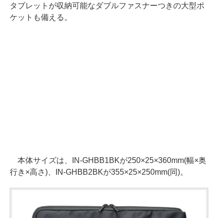
タブレットが収納可能なダブルファスナーつきの大型ポ
ケットも備える。
本体サイズは、IN-GHBB1BKが250×25×360mm(幅×奥
行き×高さ)、IN-GHBB2BKが355×25×250mm(同)。