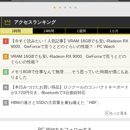
￥998
●
●
●
●
●
アクセスランキング
1時間
24時間
1週間
1カ月
【今すぐ読みたい！人気記事】VRAM 16GBでも安いRadeon RX
9000、GeForceで言うとどのぐらいの性能？ - PC Watch
VRAM 16GBでも安いRadeon RX 9000、GeForceで言うとどの
ぐらいの性能？
メモリ8GBで仕事なんて無理……そう思っていた時期が僕にもあ
りました
【本日みつけたお買い得品】ロジクールのコンパクトキーボード
が3,720円引き。Bluetoothで3台接続対応
HBMの速さとSSDの大容量を兼ね備えた「HBF」
もっと見る
PC Watch をフォローする