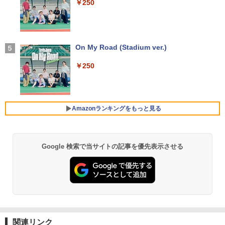
｜富士通 LIFEBOOK A5510｜中古 ノー
￥250
トパソコン オフィス付き 中古PC ノート
【2026年アップグレード版】AOKIMI ワイヤ
￥13,980
￥3,960
PC｜テンキー WEBカメラ 内蔵 Bluetoo
レスイヤホン bluetooth イヤホン V12 小型
th 15.6インチ 初期設定済み
軽量 ブルートゥースHi-Fi 最大36時間再生 ぶ
るーとゅーす コードレス ENCノイズキャン
セリング 自動ペアリング Type-C充電 マイク
￥34,800
ASUS エイスース 液晶ディスプレイ Ey
On My Road (Stadium ver.)
4
付き 防水 タッチ式音量調整 スポーツ/通勤/通
e Care [ 27型 / フルHD(1920×1080) / ワ
ちいかわ なんか小さくてかわいいやつ
5
学/WEB会議(ホワイト)
イド ] VA279HG
（1） （ワイドKC） [ ナガノ ]
￥250
￥1,964
ノートパソコン 14インチ 新品 Windows
￥15,800
4
￥1,100
11 Pro Office搭載 日本語キーボード メ
モリ 8GB SSD 128GB 256GB 512GB 1
TB Webカメラ WiFi Bluetooth 選べる
Amazonランキングをもっと見る
Xiaomi シャオミ REDMI Buds 8 Lite ワイヤ
カラー 14型 薄型 軽量 初心者 学習向け P
レスイヤホン Bluetooth 5.4 ノイズキャンセ
IODATA アイ・オー・データ LCD-AH19
5
C ピンク シルバー 最短当日出荷
リング ANC 36時間再生
1EDB ブラック 18.5型ワイド液晶ディス
プレイ LCDAH191EDB
￥29,800
￥3,480
Google 検索で当サイトの記事を優先表示させる
by Amazon 天然水 ラベルレス 500ml ×24本
薬屋のひとりごと 17巻 (デジタル版ビッグガ
￥16,266
富士山の天然水 バナジウム含有 水 ミネラル
ンガンコミックス)
ウォーター ペットボトル 静岡県産 500ミリリ
ットル (Smart Basic)
￥770
新品ノートパソコン ノートPC 新品 Offic
5
e付き 初心者向け Windows11 初期設定
￥1,380
済 Webカメラ zoom 15.6型 テンキー付 I
ntel メモリ8GB16GB SSD256GB/512G
B フルHD液晶 大容量バッテリー Wi-Fi
異世界居酒屋「のぶ」(22) (角川コミックス・
テレワーク応援 在宅勤務 学生向け
エース)
関連リンク
【Amazon.co.jp限定】 い・ろ・は・す 2L P