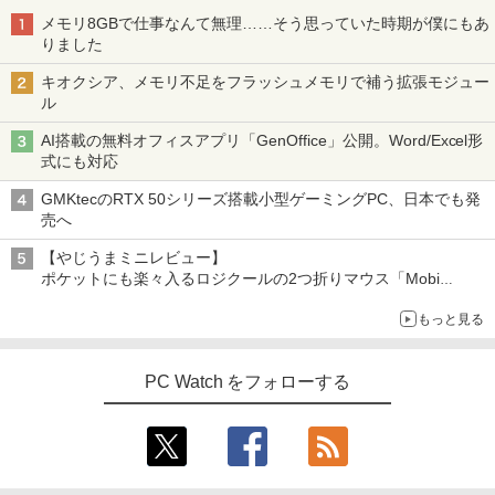
メモリ8GBで仕事なんて無理……そう思っていた時期が僕にもあ
りました
キオクシア、メモリ不足をフラッシュメモリで補う拡張モジュー
ル
AI搭載の無料オフィスアプリ「GenOffice」公開。Word/Excel形
式にも対応
GMKtecのRTX 50シリーズ搭載小型ゲーミングPC、日本でも発
売へ
【やじうまミニレビュー】
ポケットにも楽々入るロジクールの2つ折りマウス「Mobi
Fold」。その気になるギミックとは？
もっと見る
PC Watch をフォローする