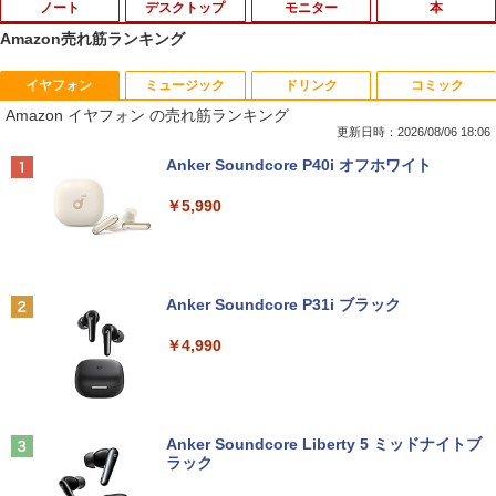
ノート
デスクトップ
モニター
本
Amazon売れ筋ランキング
イヤフォン
ミュージック
ドリンク
コミック
【中古】第4世代 Core i3搭載ノートパソ
Magic Trackpad 2 用 トラックパッド 保
【マラソンセール期間中ポイント5倍】中
[新品]はじめての世界名作えほん えほん
1
1
1
1
Amazon イヤフォン の売れ筋ランキング
コン 500GB 4GBメモリ DVDマルチドラ
護フィルム OverLay Protector for Magi
古モニター 19インチ スクエア 液晶ディ
のおうち(1～40巻)
イブ 15.6インチ Wi-Fi 【Windows10】
c Trackpad 2保護 フィルム シート シー
スプレイ VGA / DVI端子 店長おまかせ ケ
更新日時：2026/08/06 18:06
MS 365 Office Web 注目PC [105]
ル フィルター アンチグレア サラサラ マ
ーブル付き サブモニターにおすすめ 動作
￥26,400
Anker Soundcore P40i オフホワイト
ウス 低反射 タッチパッド トラックパッ
確認済み 30日保証 送料無料
ド ミヤビックス
￥8,800
￥5,990
￥3,300
￥998
ヒロシマ 消えたかぞく （ポプラ社の絵
2
本 67） [ 指田 和 ]
中古パソコン | Lenovo | ThinkPad L57
2
0 | Windows11 | ノートPC | 一年保証 |
PHILIPS/フィリップス 241V8/11 / 23.8型
2
￥1,815
Anker Soundcore P31i ブラック
第7世代 | Core i5 7200U 2.5(～最大3.1)
【★ランキング第1位獲得商品!!★】 デス
ワイド 液晶ディスプレイ FullHD/HDMI
2
GHz | MEM:8GB | HDD:500GB | DVDマ
クトップパソコン ★店長おまかせ 最新
ケーブル標準添付【中古/送料無料】※沖
￥4,990
ルチ | 無線LAN:あり | テンキー | Win11P
Windows11 Office付 第六世代 Core-i5
縄、離島を除く
ro64Bit | ACアダプター付属
Core-i7 変更可 八世代 十世代にも対応
高速 SSD128GB DVDドライブ 中古パソ
￥5,500
情報社会と情報技術 （身近なモノやサー
3
コン 中古デスクトップパソコン PC 本体
￥9,980
ビスから学ぶ「情報」教室1） [ 土屋 誠
中古PC Win11 中古
司 ]
Anker Soundcore Liberty 5 ミッドナイトブ
ラック
￥15,800
PHILIPS 241V8 LED液晶モニター 23.8
3
￥2,750
中古ノートパソコン 富士通 LIFEBOOK
インチワイド ブラック 1920×1080 （フ
3