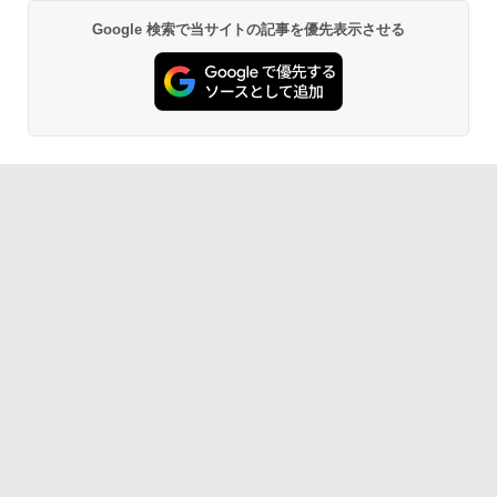
64bit】中古/送料無料 ※沖縄、離島を除
リモートワーク IPS Tpye-C/mini HDMI
￥25,278
く
pc ミニPC iPhone対応
Google 検索で当サイトの記事を優先表示させる
BRUCE WAYNE feat. Flo Milli, ATL Jacob
【Amazon.co.jp限定】 い・ろ・は・す 2L P
薬屋のひとりごと 17巻 (デジタル版ビッグガ
[Explicit]
ET ラベルレス ×8本
ンガンコミックス)
￥33,000
￥9,999
￥250
￥1,001
￥770
BRUCE WAYNE feat. Flo Milli, ATL Jacob
by Amazon 天然水 ラベルレス 500ml ×24本
異世界居酒屋「のぶ」(22) (角川コミックス・
[Explicit]
富士山の天然水 バナジウム含有 水 ミネラル
エース)
ウォーター ペットボトル 静岡県産 500ミリリ
ットル (Smart Basic)
￥250
￥832
￥1,380
On My Road (Stadium ver.)
HUNTER×HUNTER モノクロ版 39 (ジャンプ
コミックスDIGITAL)
by Amazon 天然水ラベルレス 2L×9本
￥250
￥572
￥1,117
On My Road (Stadium ver.)
スーパーの裏でヤニ吸うふたり 9巻 (デジタル
版ビッグガンガンコミックス)
by Amazon 炭酸水 ラベルレス 500ml ×24本
強炭酸水 ペットボトル 500ミリリットル (Sm