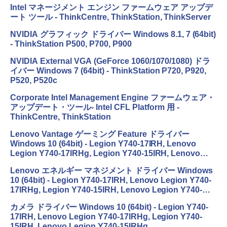
Intel マネージメント エンジン ファームウェア アップデ
ート ツール - ThinkCentre, ThinkStation, ThinkServer
NVIDIA グラフィック ドライバー Windows 8.1, 7 (64bit)
- ThinkStation P500, P700, P900
NVIDIA External VGA (GeForce 1060/1070/1080) ドラ
イバー Windows 7 (64bit) - ThinkStation P720, P920,
P520, P520c
Corporate Intel Management Engine ファームウェア・
アップデート・ツール- Intel CFL Platform 用 -
ThinkCentre, ThinkStation
Lenovo Vantage ゲーミング Feature ドライバー
Windows 10 (64bit) - Legion Y740-17IRH, Lenovo
Legion Y740-17IRHg, Legion Y740-15IRH, Lenovo
Legion Y740-15IRHg
Lenovo エネルギー マネジメント ドライバー Windows
10 (64bit) - Legion Y740-17IRH, Lenovo Legion Y740-
17IRHg, Legion Y740-15IRH, Lenovo Legion Y740-
15IRHg
カメラ ドライバー Windows 10 (64bit) - Legion Y740-
17IRH, Lenovo Legion Y740-17IRHg, Legion Y740-
15IRH, Lenovo Legion Y740-15IRHg