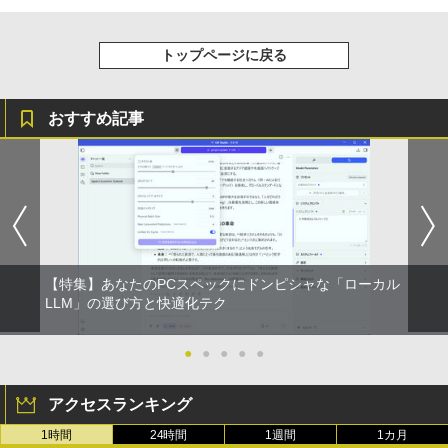
トップページに戻る
おすすめ記事
【特集】あなたのPCスペックにドンピシャな「ローカル
LLM」の選び方と快適化テク
●
●
●
●
●
アクセスランキング
1時間
24時間
1週間
1カ月