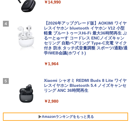
￥14,990
U938 第7世代 Core i5 Windows11 Pro
ルHD）16:9 IPSパネル 非光沢 ノングレ
Office 2024付き メモリ8GB SSD256G
ア 液晶ディスプレイ HDMI VGA VESA準
B/1TB選択可 13.3型 軽量 モバイル ビジ
【中古デスクトップPC】ESPRIMO D58
拠 PS4 switch 対応 スイッチ 【中古】
3
STAR WARS マンダロリアンとグローグ
4
ネス 在宅勤務 学生向け
8/CX FMVD4505HP / Core i3-8100 / 8G
ー [ ジェフリー・ブラウン ]
B / 2.5" SSD 240GB / Windows 11 / WP
【2026年アップグレード版】AOKIMI ワイヤ
￥6,500
S Office 2 / DVD-RW
レスイヤホン bluetooth イヤホン V12 小型
￥12,980
￥1,870
軽量 ブルートゥースHi-Fi 最大36時間再生 ぶ
るーとゅーす コードレス ENCノイズキャン
￥16,980
セリング 自動ペアリング Type-C充電 マイク
モバイルモニター 15.6インチ InnoView
4
付き 防水 タッチ式音量調整 スポーツ/通勤/通
8月5日限定10倍＆抽選10000P！｜2021
モバイルディスプレイ 自立型 1920*1080
4
学/WEB会議(ホワイト)
年モデル！高性能ノートパソコン Windo
FHD ポータブルモニター IPS液晶パネル
幽冥の岸 十二国記 （新潮文庫） [ 小野
5
ws11 富士通 LIFEBOOK A5511 第11世
ミニPC Dell HP Lenovo 高速CPU 第8世
薄型 軽量 持ち運び 壁掛けに対応 Switc
4
不由美 ]
￥1,964
代Celeron 6305U最大メモリ32GB 秒速
代 Corei3/i5-8500T メモリ最大16GB SS
h/PS3/PS4/PS5/Xbox One/PC/スマホ/U
起動新品SSD2TB テンキー内蔵 15.6型大
D1TB 二画面デュアル アウトレット オフ
SBType-C/標準HDMI対応【選べる種
￥825
画面 ノートパソコン中古 オフィス付き
ィス付き 最新MSOffice2024可 Win11Pr
類】タッチ/ケース付き/4Kタイプ
Microsoftoffice2024可 送料無料 WIFI
o 中古パソコンデスクトップパソコン ミ
Xiaomi シャオミ REDMI Buds 8 Lite ワイヤ
ニPC デル 中古パソコンデスクトップPC
レスイヤホン Bluetooth 5.4 ノイズキャンセ
￥8,980
リング ANC 36時間再生
￥15,120
￥17,888
￥2,980
【楽天1位！保護レザーケース付き】【タ
5
マイクロソフト 法人向け Surface Pro 1
ッチ選択】 モバイルモニター 15.6インチ
5
2 インチ キーボード ストーン グレー EP
FUJITSU/富士通 ESPRIMO D7010/E【G
ノングレア 非光沢 1080PフルHD コスパ
Amazonランキングをもっと見る
5
2-32891
TX1650/Intel Core i5-10500/8GB(DDR
高画質 デュアルモニター サブモニター
4)/M.2 SSD512GB/DVD-RW/Win11 Pro-
ポータブルモニター ゲーミングモニター