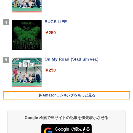
￥14,990
【お買い物マラソ開催中！P最大31.5%還
3
元】【五年保証】24インチゲーミングモ
【正規永久版Office付き】ミニpc 【Intel
ニター 200Hz 1ms応答 FHD 非光沢 Fast
3
【新品】【楽天1位！】ノートパソコン
N5095 LPDDR4X 16GB 256GB SSD】m
IPSパネル FreeSync FHD HDR10 DC1-
永瀬廉 プレミアムBOX[本/雑誌] 【初回
3
4
新品第13世代CPU搭載ノートPC Office
ini pc Windows11 Pro 超軽量 4コア/4ス
P380% sRGB110% 角度調整 目に優しい
【2026年アップグレード版】AOKIMI ワイヤ
BUGS LIFE
限定版】(仮) (単行本・ムック) / 永瀬廉
付きノートパソコン 初心者向け Window
レッド 2.9GHz ミニパソコン 静音 M.2 2
VESA対応 HDMI+DP搭載 5年保証 スピー
レスイヤホン bluetooth イヤホン V12 小型
s11 初期設定済 Webカメラ zoom 日本語
242 SATA WIFI6 Bluetooth5.2 4K HDMI
カー内蔵 HDMIケーブル付き MFG24F4
軽量 ブルートゥースHi-Fi 最大36時間再生 ぶ
￥250
￥8,800
キーボード 14.1型 Intel Celeron メモリ
2画面出力 デスクトップPC みにpc 省エ
Minifire
るーとゅーす コードレス ENCノイズキャン
8GB SSD1TB(最大) 大容量バッテリービ
ネ オフィス高速起動 省電力 静音設計
セリング 自動ペアリング Type-C充電 マイク
ジネス 大学生 プレゼント 学生向け
付き 防水 タッチ式音量調整 スポーツ/通勤/通
￥13,999
学/WEB会議(ホワイト)
￥49,800
￥29,800
異世界居酒屋「のぶ」(22) 【電子書籍】[
On My Road (Stadium ver.)
5
￥1,964
蝉川 夏哉 ]
アイ・オー・データ機器 LCD-DF241ED
4
￥250
【公式・直販】Copilot＋PC デスクトッ
B-A
￥924
4
本日10倍！高性能第10世代Core i7-1061
プパソコン PC 一体型 Office付き 可能
Xiaomi シャオミ REDMI Buds 8 Lite ワイヤ
4
0Uノートパソコン 中古 Dynabook G83
新品 Lenovo IdeaCentre AIO 24AKP10
レスイヤホン Bluetooth 5.4 ノイズキャンセ
￥18,090
超軽量約779g メモリ最大16GB 新品SSD
KRK 23.8インチ FHD IPS液晶 AMD Ryz
リング ANC 36時間再生
1TB 13.3インチ HDMI搭載 WEBカメラ5
en AI7 AI5 メモリ 16GB SSD 512GB Wi
Amazonランキングをもっと見る
GWIFI Bluetooth内蔵 中古パソコン Mic
ndows11 Microsoft Office 搭載可 1年
￥2,980
rosoftOffice2024可 Windows11 送料無
保証【NortonP】
液晶ディスプレイ アイオーデータ LCD-
5
料 持ち運び便利
DF241ED LCD-DF241EDB-A [「5年保
￥144,980
証」DP搭載23.8型ワイド液晶 ブラック]
Google 検索で当サイトの記事を優先表示させる
【Amazon.co.jp限定】 い・ろ・は・す 2L P
薬屋のひとりごと 17巻 (デジタル版ビッグガ
￥27,600
ET ラベルレス ×8本
ンガンコミックス)
￥18,090