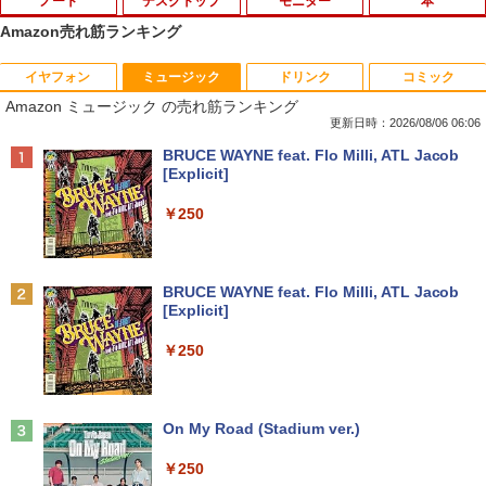
ノート
デスクトップ
モニター
本
Amazon売れ筋ランキング
イヤフォン
ミュージック
ドリンク
コミック
2025福袋 数量限定 ノートパソコン 富士
【今だけ】全品ポイント10倍 お買い物マ
8K DisplayPort ケーブル 1.4規格240Hz
おいしい！イラストレッスン クレパス
1
1
1
1
Amazon ミュージック の売れ筋ランキング
通 NEC DELL 等Core i5 超高速新品SSD
ラソン★8/4～8/11★中古パソコン デス
対応 ディスプレイポート ケーブル dpケ
で描きました [ momo ]
256GB メモリ8GB WIFI Bluetooth 15.6
クトップPC EPSON Endeavor ST190E
ーブル HDR対応 8K@60HZ/4K@144Hz/
更新日時：2026/08/06 06:06
インチ大画面 中古パソコン アウトレット
Core i3 8100T メモリ8GB / 16GB 中古S
2K@240Hz 32.4Gbps ハイスピード DP
￥1,518
Anker Soundcore P40i オフホワイト
BRUCE WAYNE feat. Flo Milli, ATL Jacob
Polaris Office付き Win10/Win11選べる!
SD128GB / 256GB Windows11 Pro 64b
ケーブル ナイロン編み PC テレビ PS5 P
[Explicit]
送料無料 中古ノートパソコン 期限限定
it【送料無料】【1年保証】
S4 PS3 対応
￥5,990
初心者安心保証 初期設定済 返品OK
￥250
￥22,800
￥1,000
￥15,000
[新品]カードキャプターさくら (1-12巻
2
全巻) 全巻セット
Anker Soundcore P31i ブラック
BRUCE WAYNE feat. Flo Milli, ATL Jacob
中古パソコン | HP | ProOne 600 G4 All-i
Yoothi 互換品 液晶 14.0インチ Dell Lati
￥8,580
2
2
[Explicit]
【マラソンセール期間中ポイント5倍】中
n-One | Windows11 | 一体型 | 一年保証
tude 14 3410 P129G P129G001 P129G
2
￥4,990
古ノートパソコン 第11世代 Core i5 メモ
| 第8世代 | Core i5 8500T 2.1(～最大3.5)
002 タッチ非搭載 対応 FullHD 1920x10
￥250
リ16GB M.2 SSD256GB 13.3インチ フ
GHz | MEM:8GB | SSD:256GB(新品) | D
80 IPS LED LCD 液晶ディスプレイ 修理
ルHD ノングレア Webカメラ 無線LAN
VD-ROM | 無線LAN:なし | Webカメラ内
交換用液晶パネル
Wi-Fi Bluetooth Windows11 東芝 dyna
蔵 | フルHD | Win11Pro64Bit | ACアダプ
公式テキスト 年金アドバイザー3級 2
3
book G83/HS 初期設定済 すぐ使える 90
ター付属
￥9,800
026年度受験用 [ 経済法令研究会 ]
日保証 送料無料
Anker Soundcore Liberty 5 ミッドナイトブ
On My Road (Stadium ver.)
ラック
￥23,980
￥2,530
￥29,980
￥250