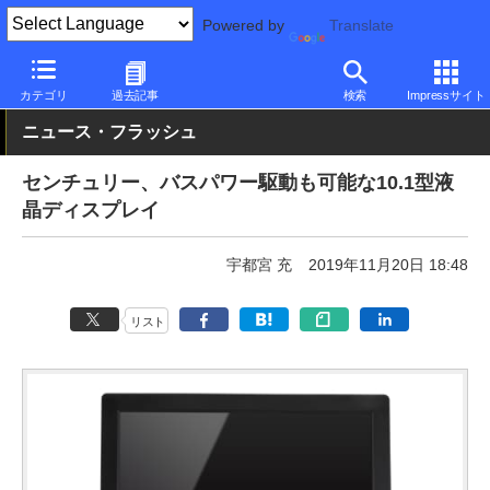
Powered by
Translate
PC Watch
半導体/周辺機器
モニター
センチュリー
カテゴリ
過去記事
検索
Impressサイト
ニュース・フラッシュ
センチュリー、バスパワー駆動も可能な10.1型液
晶ディスプレイ
宇都宮 充
2019年11月20日 18:48
リスト