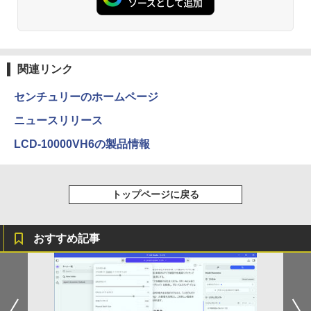
￥1,001
￥770
【マラソン値引中！RTX5070搭載 国内組
5
本日超得 P5倍｜MS Office 2024 H&B 搭
立 新品】ゲーミングPC RTX5070 Ryzen
5
載｜中古 2in1 ノートパソコン Windows
7 5700X メモリ32GB SSD1TB Window
11 Office付き｜HP Elite Dragonfly 2in1
s11 デスクトップPC モンハンワイルズ
｜Core i5 第8世代 8265U メモリ 8GB S
原神 Apex FF14 VALORANT 配信 動画
by Amazon 天然水 ラベルレス 500ml ×24本
異世界居酒屋「のぶ」(22) (角川コミックス・
SD 256GB 13.3型 FHD 1,920×1,080 タ
編集 eスポーツ 1年保証 初心者 ゲーミン
富士山の天然水 バナジウム含有 水 ミネラル
エース)
関連リンク
ッチパネル WEBカメラ LTE 対応｜中古
グパソコン ゲーム 本体のみ
ウォーター ペットボトル 静岡県産 500ミリリ
パソコン 2-in-1 タブレットPC
ットル (Smart Basic)
￥832
センチュリーのホームページ
￥260,775
￥49,800
￥1,380
ニュースリリース
HUNTER×HUNTER モノクロ版 39 (ジャンプ
LCD-10000VH6の製品情報
コミックスDIGITAL)
by Amazon 天然水ラベルレス 2L×9本
￥572
￥1,117
トップページに戻る
スーパーの裏でヤニ吸うふたり 9巻 (デジタル
おすすめ記事
版ビッグガンガンコミックス)
by Amazon 炭酸水 ラベルレス 500ml ×24本
強炭酸水 ペットボトル 500ミリリットル (Sm
art Basic)
￥810
￥1,625