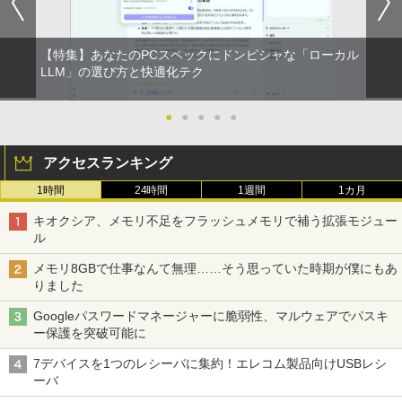
ONE PIECE モノクロ版 115 (ジャンプコミッ
クスDIGITAL)
コカ・コーラ やかんの麦茶 from 爽健美茶 ラ
ベルレス 650mlPET×24本
【特集】あなたのPCスペックにドンピシャな「ローカル
￥594
LLM」の選び方と快適化テク
￥1,653
●
●
●
●
●
アクセスランキング
1時間
24時間
1週間
1カ月
キオクシア、メモリ不足をフラッシュメモリで補う拡張モジュー
ル
メモリ8GBで仕事なんて無理……そう思っていた時期が僕にもあ
りました
Googleパスワードマネージャーに脆弱性、マルウェアでパスキ
ー保護を突破可能に
7デバイスを1つのレシーバに集約！エレコム製品向けUSBレシ
ーバ