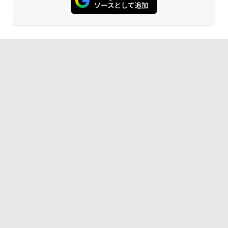
19｜軽量モバイルタブレットPC｜プラチ
【エントリーでポイント100％還元のチ
（フルHD）白色LEDバックライト IPSパ
5
ナ｜本体のみ｜キーボードなし
ャンス】GMKtec ミニPC AMD Ryzen 5
ネル 非光沢 ノングレア ディスプレイポ
7640HS 6コア12スレッド MAX5.0GHz D
ート HDMI VGA PS4 switch 対応 スイッ
DR5 32GB/最大128GB Radeon 760M P
チ VESA準拠【中古】
￥22,800
CIe3.0 M.2 2280 SSD1TB/最大2×8TB U
SB4 Bluetooth5.2 2.5Gbps LAN*2 VES
￥5,600
A 静音 mini pc Windows11 Pro 4K 3画
面出力 M6 Ultra
￥91,999