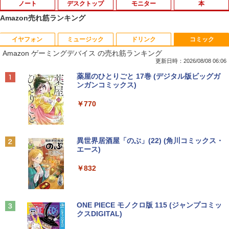
ノート
デスクトップ
モニター
本
Amazon売れ筋ランキング
イヤフォン
ミュージック
ドリンク
コミック
【法人限定】バッファロー WLE-OP-AC
【マラソンセール期間中ポイント5倍】中
アースドリームス 厳選おまかせモニター
【3千円以上送料無料】夏目友人帳 1-33
1
1
1
1
Amazon ゲーミングデバイス の売れ筋ランキング
12C2 WLE-OP-AC12C後継品 エアステ
古デスクトップパソコン Core i7 第9世代
21.5型〜27型ワイド 【HDMI対応 / FULL
巻セット
ーション プロ用 12V ACアダプター
メモリ16GB M.2 SSD512GB DVD-ROM
HD解像度】 大手メーカー液晶 (Dell/HP/
更新日時：2026/08/08 06:06
DisplayPort DVI 省スペース Windows1
NEC等) テレワーク デュアルモニター S
￥19,404
Anker Soundcore P40i オフホワイト
BRUCE WAYNE feat. Flo Milli, ATL Jacob
【Amazon.co.jp限定】 い・ろ・は・す 2L P
薬屋のひとりごと 17巻 (デジタル版ビッグガ
1 マウスコンピューター MPro-S201X 初
witch PS4 PS5対応 【整備済み中古品】
￥3,570
[Explicit]
ET ラベルレス ×8本
ンガンコミックス)
期設定済 すぐ使える 90日保証 送料無料
￥7,990
￥6,470
￥250
￥1,112
￥770
￥37,980
「こうして日本人だけが騙される」マス
中古ノートパソコン 訳あり パナソニック
2
2
コミが報じない「国際政治
Let's note SZ6 Core i5 Windows11 Pro
Office 2024付き メモリ4GB/8GB選択可
【お買い物マラソン限定価格】モニター
2
Anker Soundcore P31i ブラック
BRUCE WAYNE feat. Flo Milli, ATL Jacob
by Amazon 天然水 ラベルレス 500ml ×24本
異世界居酒屋「のぶ」(22) (角川コミックス・
SSD256GB/512GB/1TB選択可 12型 無
【全品最大2500円OFFクーポン】【超小
21.5インチ 100Hz FHD VAパネル スピー
￥2,970
2
[Explicit]
富士山の天然水 バナジウム含有 水 ミネラル
エース)
線LAN HDMI 軽量 モバイル ビジネス 在
型 第8世代 i5】 Core i5 第8世代 DELL O
カー搭載 ブルーライト軽減 ノングレアタ
ウォーター ペットボトル 静岡県産 500ミリリ
￥5,990
宅勤務 学生向け
ptiPlex 3060 MicroDisplayPort Office
イプ 壁掛け対応 省スペース 角度調整 高
ットル (Smart Basic)
￥250
￥832
付き Windows11 メモリ8GB/16GB SSD
視野角 178° Adaptive-Sync対応 MAXZ
256GB/512GB/ 1TB HDMI 2画面同時出
EN MJM22CH03-F100 2608mr
￥12,980
￥1,380
力 WIFI USB3.0 ミニPC 本体 デスクトッ
筋肉 脳 血管 腸 骨 5つの力が毎日高ま
3
プパソコン 中古 パソコン
￥9,930
る！ 鎌田式長生き常備菜 [ 鎌田 實 ]
Anker Soundcore Liberty 5 ミッドナイトブ
On My Road (Stadium ver.)
ONE PIECE モノクロ版 115 (ジャンプコミッ
ラック
クスDIGITAL)
by Amazon 天然水ラベルレス 2L×9本
￥42,999
￥1,694
【ポイント10倍 期間限定】dynabook K
3
￥250
70 第11世代 intel N4500 10.1型 高精細 I