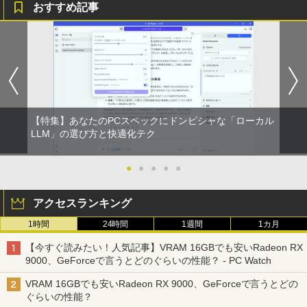
おすすめ記事
【特集】あなたのPCスペックにドンピシャな「ローカル
LLM」の選び方と快適化テク
●
●
●
●
●
アクセスランキング
1時間
24時間
1週間
1カ月
【今すぐ読みたい！人気記事】VRAM 16GBでも安いRadeon RX
9000、GeForceで言うとどのぐらいの性能？ - PC Watch
VRAM 16GBでも安いRadeon RX 9000、GeForceで言うとどの
ぐらいの性能？