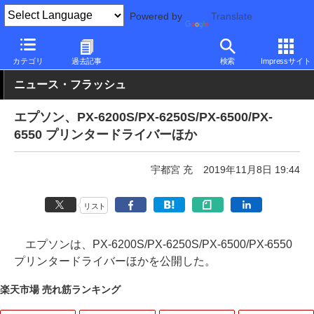
Powered by
Translate
PC Watch
半導体/周辺機器
インクジェットプリンタ/複合機
エ
カテゴリ
過去記事
検索
Impressサイト
ニュース・フラッシュ
エプソン、PX-6200S/PX-6250S/PX-6500/PX-
6550 プリンタードライバーほか
宇都宮 充
2019年11月8日 19:44
リスト
エプソンは、PX-6200S/PX-6250S/PX-6500/PX-6550
プリンタードライバーほかを公開した。
楽天市場 売れ筋ランキング