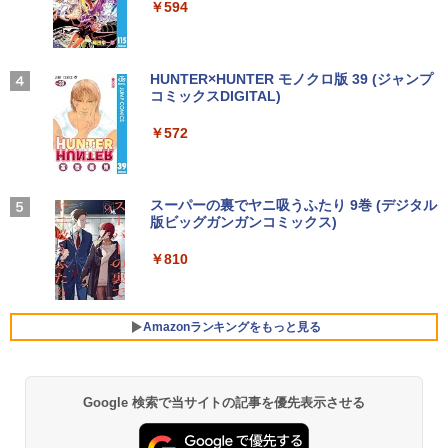
￥14,990
￥594
￥1,117
PSノングレア 無音ファンレス Wi-Fi 6 W
液晶モニター PCディスプレイ 23.8 24イ
3
EBカメラ 初期設定済み すぐ使える Win
ンチ 144Hz 1ms IPS フルHD ノングレア
dows 11 頑丈設計 2in1 タブレットPC
【期間限定P15倍+最大10%OFFクーポ
非光沢 ブルーライトカット HDMI VGA
3
(タッチペン非付属)【整備済み中古品】
ン】 【3年保証】HP PRODESK 400 G6
スピーカー内蔵 ヘッドホン端子 VESA対
アーティストのための人体解剖学 ドロー
4
DM SSD512GB メモリ8GB Core i5 Win
応 テレワーク 在宅勤務 法人向け オフィ
【2026年アップグレード版】AOKIMI ワイヤ
On My Road (Stadium ver.)
HUNTER×HUNTER モノクロ版 39 (ジャンプ
イング フォーム＆ポーズ [ Tom Fox ]
dows 11 Pro 中古 アウトレット 返品 送
ス TERRA 2441W
レスイヤホン bluetooth イヤホン V12 小型
コミックスDIGITAL)
by Amazon 炭酸水 ラベルレス 500ml ×24本
￥16,700
料無料 中古デスクトップパソコン 中古パ
軽量 ブルートゥースHi-Fi 最大36時間再生 ぶ
強炭酸水 ペットボトル 500ミリリットル (Sm
￥250
￥5,500
ソコン デスクトップパソコン デスクトッ
るーとゅーす コードレス ENCノイズキャン
art Basic)
￥9,999
￥572
プ PC ミニPC OFFICE付き
セリング 自動ペアリング Type-C充電 マイク
付き 防水 タッチ式音量調整 スポーツ/通勤/通
￥1,625
【1500円OFFクーポン】【テンキー&Wi
4
学/WEB会議(ホワイト)
￥52,800
-Fi】ノートパソコン 15.6インチ SSD128
ROCKIN'ON JAPAN (ロッキング・オ
GB メモリ8GB Core i3 第8世代 Micros
【楽天1位！保護レザーケース付き】【タ
BUGS LIFE
スーパーの裏でヤニ吸うふたり 9巻 (デジタル
5
4
￥1,964
ン・ジャパン) 2026年 10月号
oft Office付き Windows11 Lenovo Thi
ッチ選択】 モバイルモニター 15.6インチ
版ビッグガンガンコミックス)
コカ・コーラ やかんの麦茶 from 爽健美茶 ラ
nkpad L580 中古ノートパソコン PC パ
ノングレア 非光沢 1080PフルHD コスパ
ベルレス 650mlPET×24本
￥250
ソコン 中古ノートPC 中古PC SSD1TB
＼3年保証／ デスクトップパソコン パソ
高画質 デュアルモニター サブモニター
￥1,080
4
￥810
メモリ16GB 中古パソコン レノボ
コン Windows11 新品 Office付き イン
ポータブルモニター ゲーミングモニター
Xiaomi シャオミ REDMI Buds 8 Lite ワイヤ
￥2,009
テル 第13世代 Core i5 4590~Core i7 13
リモートワーク IPS Tpye-C/mini HDMI
レスイヤホン Bluetooth 5.4 ノイズキャンセ
700 5.20GHz 16コア24スレッド メモリ
pc ミニPC iPhone対応
リング ANC 36時間再生
￥21,800
8~32GB SSD 256GB~1TB デスクトップ
Amazonランキングをもっと見る
PC office2021 ゲーム 本体のみ
￥9,999
￥3,480
￥57,999
【中古パソコン】Microsoft Surface Go
5
2｜10.5インチ｜タッチ対応 PixelSense
Google 検索で当サイトの記事を優先表示させる
｜第8世代 Core m3-8100Y｜メモリ8GB
HP P224 LED液晶モニター 21.5インチワ
5
｜高速128GB SSD｜Win 11 & Office 20
イド 薄型 液晶ディスプレイ 1920×1080