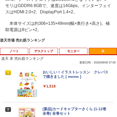
モリはGDDR6 8GBで、速度は14Gbps。インターフェイ
スはHDMI 2.0×2、DisplayPort 1.4×2。
本体サイズは約306×135×49mm(幅×奥行き×高さ)。補
助電源は8ピン×2。
楽天市場 売れ筋ランキング
ノート
デスクトップ
モニター
本
楽天 本 売れ筋ランキング
更新日時：2026/08/06 07:00
2025福袋 数量限定 ノートパソコン 富士
【今だけ】全品ポイント10倍 お買い物マ
8K DisplayPort ケーブル 1.4規格240Hz
おいしい！イラストレッスン クレパス
1
1
1
1
通 NEC DELL 等Core i5 超高速新品SSD
ラソン★8/4～8/11★中古パソコン デス
対応 ディスプレイポート ケーブル dpケ
で描きました [ momo ]
256GB メモリ8GB WIFI Bluetooth 15.6
クトップPC EPSON Endeavor ST190E
ーブル HDR対応 8K@60HZ/4K@144Hz/
インチ大画面 中古パソコン アウトレット
Core i3 8100T メモリ8GB / 16GB 中古S
2K@240Hz 32.4Gbps ハイスピード DP
￥1,518
Polaris Office付き Win10/Win11選べる!
SD128GB / 256GB Windows11 Pro 64b
ケーブル ナイロン編み PC テレビ PS5 P
送料無料 中古ノートパソコン 期限限定
it【送料無料】【1年保証】
S4 PS3 対応
初心者安心保証 初期設定済 返品OK
￥22,800
￥1,000
￥15,000
[新品]カードキャプターさくら (1-12巻
2
全巻) 全巻セット