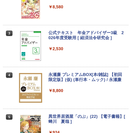
中古パソコン | HP | ProOne 600 G4 All-i
Yoothi 互換品 液晶 14.0インチ Dell Lati
￥8,580
2
2
【マラソンセール期間中ポイント5倍】中
n-One | Windows11 | 一体型 | 一年保証
tude 14 3410 P129G P129G001 P129G
2
古ノートパソコン 第11世代 Core i5 メモ
| 第8世代 | Core i5 8500T 2.1(～最大3.5)
002 タッチ非搭載 対応 FullHD 1920x10
リ16GB M.2 SSD256GB 13.3インチ フ
GHz | MEM:8GB | SSD:256GB(新品) | D
80 IPS LED LCD 液晶ディスプレイ 修理
ルHD ノングレア Webカメラ 無線LAN
VD-ROM | 無線LAN:なし | Webカメラ内
交換用液晶パネル
Wi-Fi Bluetooth Windows11 東芝 dyna
蔵 | フルHD | Win11Pro64Bit | ACアダプ
公式テキスト 年金アドバイザー3級 2
3
book G83/HS 初期設定済 すぐ使える 90
ター付属
￥9,800
026年度受験用 [ 経済法令研究会 ]
日保証 送料無料
￥23,980
￥2,530
￥29,980
【お買い物マラソ開催中！P最大31.5%還
3
元】【五年保証】24インチゲーミングモ
【正規永久版Office付き】ミニpc 【Intel
ニター 200Hz 1ms応答 FHD 非光沢 Fast
3
【新品】【楽天1位！】ノートパソコン
N5095 LPDDR4X 16GB 256GB SSD】m
IPSパネル FreeSync FHD HDR10 DC1-
永瀬廉 プレミアムBOX[本/雑誌] 【初回
3
4
新品第13世代CPU搭載ノートPC Office
ini pc Windows11 Pro 超軽量 4コア/4ス
P380% sRGB110% 角度調整 目に優しい
限定版】(仮) (単行本・ムック) / 永瀬廉
付きノートパソコン 初心者向け Window
レッド 2.9GHz ミニパソコン 静音 M.2 2
VESA対応 HDMI+DP搭載 5年保証 スピー
s11 初期設定済 Webカメラ zoom 日本語
242 SATA WIFI6 Bluetooth5.2 4K HDMI
カー内蔵 HDMIケーブル付き MFG24F4
￥8,800
キーボード 14.1型 Intel Celeron メモリ
2画面出力 デスクトップPC みにpc 省エ
Minifire
8GB SSD1TB(最大) 大容量バッテリービ
ネ オフィス高速起動 省電力 静音設計
ジネス 大学生 プレゼント 学生向け
￥13,999
￥49,800
￥29,800
異世界居酒屋「のぶ」(22) 【電子書籍】[
5
蝉川 夏哉 ]
アイ・オー・データ機器 LCD-DF241ED
4
【公式・直販】Copilot＋PC デスクトッ
B-A
￥924
4