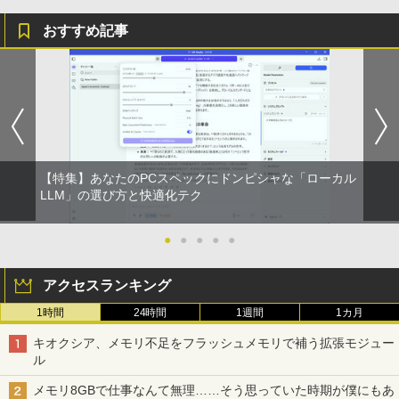
おすすめ記事
【特集】あなたのPCスペックにドンピシャな「ローカル
LLM」の選び方と快適化テク
●
●
●
●
●
アクセスランキング
1時間
24時間
1週間
1カ月
キオクシア、メモリ不足をフラッシュメモリで補う拡張モジュー
ル
メモリ8GBで仕事なんて無理……そう思っていた時期が僕にもあ