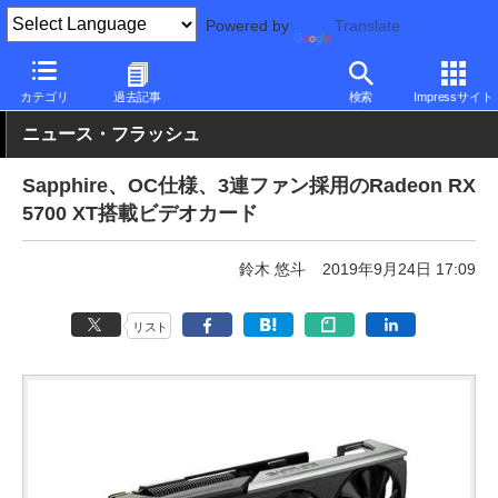
Powered by
Translate
PC Watch
半導体/周辺機器
GPU
Radeon
カテゴリ
過去記事
検索
Impressサイト
ニュース・フラッシュ
Sapphire、OC仕様、3連ファン採用のRadeon RX
5700 XT搭載ビデオカード
鈴木 悠斗
2019年9月24日 17:09
リスト