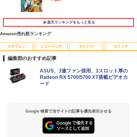
本日10倍！高性能第10世代Core i7-1061
プパソコン PC 一体型 Office付き 可能
4
0Uノートパソコン 中古 Dynabook G83
新品 Lenovo IdeaCentre AIO 24AKP10
￥18,090
超軽量約779g メモリ最大16GB 新品SSD
KRK 23.8インチ FHD IPS液晶 AMD Ryz
1TB 13.3インチ HDMI搭載 WEBカメラ5
en AI7 AI5 メモリ 16GB SSD 512GB Wi
楽天ランキングをもっと見る
GWIFI Bluetooth内蔵 中古パソコン Mic
ndows11 Microsoft Office 搭載可 1年
rosoftOffice2024可 Windows11 送料無
保証【NortonP】
液晶ディスプレイ アイオーデータ LCD-
5
Amazon売れ筋ランキング
料 持ち運び便利
DF241ED LCD-DF241EDB-A [「5年保
￥144,980
証」DP搭載23.8型ワイド液晶 ブラック]
￥27,600
イヤフォン
ミュージック
ドリンク
コミック
￥18,090
編集部のおすすめ記事
【マラソン値引中！RTX5070搭載 国内組
5
Anker Soundcore P40i オフホワイト
BRUCE WAYNE feat. Flo Milli, ATL Jacob
【Amazon.co.jp限定】 い・ろ・は・す 2L P
薬屋のひとりごと 17巻 (デジタル版ビッグガ
本日超得 P5倍｜MS Office 2024 H&B 搭
立 新品】ゲーミングPC RTX5070 Ryzen
5
ASUS、3連ファン採用、3スロット厚の
[Explicit]
ET ラベルレス ×8本
ンガンコミックス)
載｜中古 2in1 ノートパソコン Windows
7 5700X メモリ32GB SSD1TB Window
Radeon RX 5700/5700 XT搭載ビデオカ
11 Office付き｜HP Elite Dragonfly 2in1
s11 デスクトップPC モンハンワイルズ
￥5,990
ード
｜Core i5 第8世代 8265U メモリ 8GB S
原神 Apex FF14 VALORANT 配信 動画
￥250
￥1,001
￥770
SD 256GB 13.3型 FHD 1,920×1,080 タ
編集 eスポーツ 1年保証 初心者 ゲーミン
ッチパネル WEBカメラ LTE 対応｜中古
グパソコン ゲーム 本体のみ
パソコン 2-in-1 タブレットPC
￥260,775
Anker Soundcore P31i ブラック
BRUCE WAYNE feat. Flo Milli, ATL Jacob
by Amazon 天然水 ラベルレス 500ml ×24本
異世界居酒屋「のぶ」(22) (角川コミックス・
￥49,800
Google 検索で当サイトの記事を優先表示させる
[Explicit]
富士山の天然水 バナジウム含有 水 ミネラル
エース)
ウォーター ペットボトル 静岡県産 500ミリリ
￥4,990
ットル (Smart Basic)
￥250
￥832
￥1,380