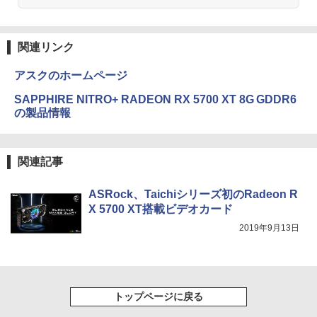
Anker Soundcore Liberty 5 ミッドナイトブ
On My Road (Stadium ver.)
HUNTER×HUNTER モノクロ版 39 (ジャンプ
ラック
コミックスDIGITAL)
by Amazon 天然水ラベルレス 2L×9本
￥250
関連リンク
￥14,990
￥572
￥1,117
アスクのホームページ
SAPPHIRE NITRO+ RADEON RX 5700 XT 8G GDDR6
【2026年アップグレード版】AOKIMI ワイヤ
BUGS LIFE
スーパーの裏でヤニ吸うふたり 9巻 (デジタル
の製品情報
レスイヤホン bluetooth イヤホン V12 小型
版ビッグガンガンコミックス)
by Amazon 炭酸水 ラベルレス 500ml ×24本
軽量 ブルートゥースHi-Fi 最大36時間再生 ぶ
強炭酸水 ペットボトル 500ミリリットル (Sm
￥250
るーとゅーす コードレス ENCノイズキャン
art Basic)
￥810
セリング 自動ペアリング Type-C充電 マイク
関連記事
付き 防水 タッチ式音量調整 スポーツ/通勤/通
￥1,625
学/WEB会議(ホワイト)
ASRock、Taichiシリーズ初のRadeon R
On My Road (Stadium ver.)
ONE PIECE モノクロ版 115 (ジャンプコミッ
￥1,964
X 5700 XT搭載ビデオカード
クスDIGITAL)
コカ・コーラ やかんの麦茶 from 爽健美茶 ラ
ベルレス 650mlPET×24本
￥250
2019年9月13日
￥594
Xiaomi シャオミ REDMI Buds 8 Lite ワイヤ
￥1,653
レスイヤホン Bluetooth 5.4 ノイズキャンセ
リング ANC 36時間再生
トップページに戻る
￥2,980