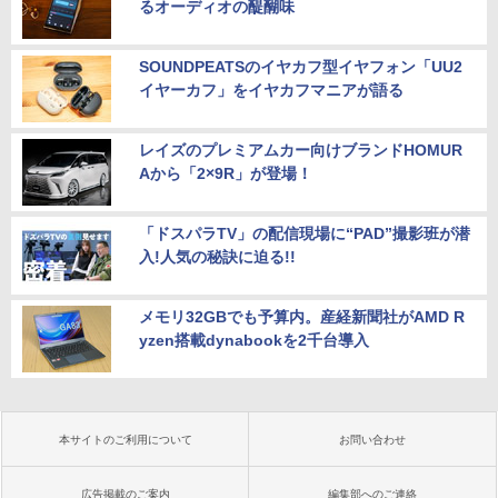
るオーディオの醍醐味
SOUNDPEATSのイヤカフ型イヤフォン「UU2
イヤーカフ」をイヤカフマニアが語る
レイズのプレミアムカー向けブランドHOMUR
Aから「2×9R」が登場！
「ドスパラTV」の配信現場に“PAD”撮影班が潜
入!人気の秘訣に迫る!!
メモリ32GBでも予算内。産経新聞社がAMD R
yzen搭載dynabookを2千台導入
本サイトのご利用について
お問い合わせ
広告掲載のご案内
編集部へのご連絡