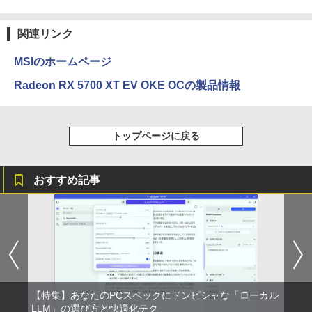
キー DVDドライブ搭載 CD DVD 再生可
｜中古パソコン 中古ノートパソコン 中古
by Amazon 天然水 ラベルレス 500ml ×24本
異世界居酒屋「のぶ」(22) (角川コミックス・
PC オフィス搭載
富士山の天然水 バナジウム含有 水 ミネラル
エース)
関連リンク
ウォーター ペットボトル 静岡県産 500ミリリ
ットル (Smart Basic)
￥19,800
￥832
MSIのホームページ
￥1,380
Radeon RX 5700 XT EV OKE OCの製品情報
ONE PIECE モノクロ版 115 (ジャンプコミッ
クスDIGITAL)
by Amazon 天然水ラベルレス 2L×9本
トップページに戻る
￥594
￥1,117
おすすめ記事
HUNTER×HUNTER モノクロ版 39 (ジャンプ
コミックスDIGITAL)
by Amazon 炭酸水 ラベルレス 500ml ×24本
強炭酸水 ペットボトル 500ミリリットル (Sm
art Basic)
￥572
￥1,625
スーパーの裏でヤニ吸うふたり 9巻 (デジタル
【特集】あなたのPCスペックにドンピシャな「ローカル
版ビッグガンガンコミックス)
コカ・コーラ やかんの麦茶 from 爽健美茶 ラ
LLM」の選び方と快適化テク
ベルレス 650mlPET×24本