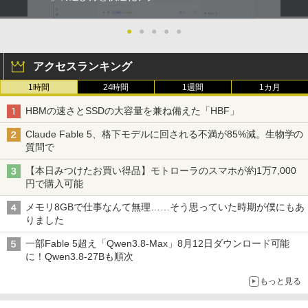
￥810
￥2,009
●
●
●
●
●
アクセスランキング
1時間
24時間
1週間
1カ月
HBMの速さとSSDの大容量を兼ね備えた「HBF」
Claude Fable 5、格下モデルに回される不満が85%減。生物学の
質問で
【本日みつけたお買い得品】モトローラのスマホが約1万7,000
円で購入可能
メモリ8GBで仕事なんて無理……そう思っていた時期が僕にもあ
りました
一部Fable 5超え「Qwen3.8-Max」8月12日ダウンロード可能
に！Qwen3.8-27Bも順次
もっと見る