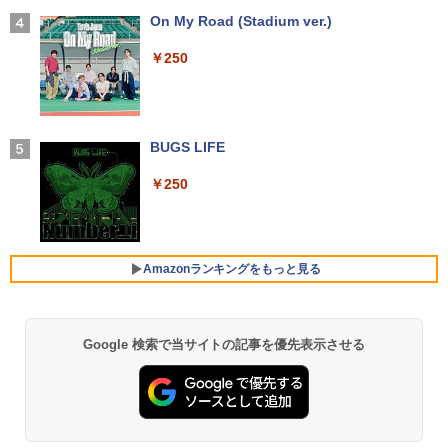
in11搭載 パソコンノートパソコンoffice
￥56,100
【幼児ドリル部門ランキング第1位】 学
4
付き 初心者向けノートPC 初期設定済 1
【2026年アップグレード版】AOKIMI ワイヤ
On My Road (Stadium ver.)
習参考書 問題集 プリント ドリル 手先 て
5.6型 インテル高速CPU ランダムで発送
レスイヤホン bluetooth イヤホン V12 小型
さき 遊び「はじめての七田式プリント」
メモリ4GB～ 高速SSD1TB 最大 フルHD
軽量 ブルートゥースHi-Fi 最大36時間再生 ぶ
￥250
Webカメラ zoom 軽量薄型 無線 型番更
るーとゅーす コードレス ENCノイズキャン
【エントリーでポイント100％還元のチ
【2025新型】モバイルモニター15.6イン
￥8,800
4
4
新で在庫処分
セリング 自動ペアリング Type-C充電 マイク
ャンス】GMKtec M8 ミニPC【AMD Ryz
チ モバイルディスプレイ ポータブルモニ
付き 防水 タッチ式音量調整 スポーツ/通勤/通
en 5 PRO 6650H 16GB 512GB】4.5GH
タ ゲームモニタ ー スイッチ用モニター
学/WEB会議 6.0(オフホワイト)
￥9,980
z 6コア 12スレッド OCuLink Windows
1920x1080P FHD 持ち運び 高輝度400Ni
11 Pro LPDDR5 6400MT/s 16T増設 3画
ts 非光沢IPSパネル 100%広色域 HDRモ
BUGS LIFE
魔女と傭兵（9） 【電子書籍】[ 宮木真人
5
￥2,599
面2.5GbpsLAN Bluetooth5.2 WiFi HD
ード対応 Type-C/mini HDMI端子 PC/Swi
]
MI 省エネ ゲーミングpc みにpc minipc
tch/PS4/MAC/スマホなど対応 B0BZW3
￥250
8K コンパクト
XVDL
【中古】 店長セレクト おまかせA4ノー
4
￥792
トパソコン Windows10 お気軽ノートPC
Xiaomi シャオミ REDMI Buds 8 Lite ワイヤ
SSD120GB以上 メモリ4GB Celeron搭
￥78,248
￥7,400
レスイヤホン Bluetooth 5.4 ノイズキャンセ
載 液晶15インチ 中古ノートパソコン DV
リング ANC 36時間再生
Dドライブ(内蔵or外付) WPS Office付き
Amazonランキングをもっと見る
中古パソコン
￥3,480
GMKtec｜ジーエムケーテック 超小型 デ
【500円クーポン＋ポイント最大31.5%還
5
5
￥11,800
スクトップパソコン GMKtec NucBox G
元！】モバイルモニター 15.6 インチ FH
11(Windows 11 Pro/Ryzen Embedded
D 1920×1080 1080P Fast IPS パネル 非
Google 検索で当サイトの記事を優先表示させる
【Amazon.co.jp限定】 い・ろ・は・す 2L P
薬屋のひとりごと 17巻 (デジタル版ビッグガ
R2514/メモリ 16GB/SSD 256GB)(シル
光沢 1000:1 高コントラスト 超軽量 600
ET ラベルレス ×8本
ンガンコミックス)
バー) ミニPC GMK-G11-16/256-W11Pro
g スピーカー内蔵 Type-C/HDMI 接続 PS
(R2514)
5/Switch/PC/スマホ対応
レビュー投稿 5年保証｜MS Office 2024
5
￥1,112
￥770
H&B 搭載｜中古 ノートパソコン Windo
ws11 Office付｜スペック Core i5 第7世
￥72,000
￥8,490
代 メモリ 8GB 大容量 HDD 500GB テン