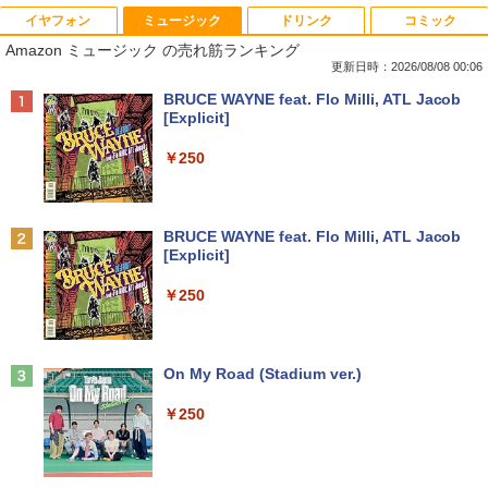
イヤフォン
ミュージック
ドリンク
コミック
【期間限定 キャンペン】中古ノートパソ
【中古】 Apple TV HD 32GB MR912J/A
【マラソンセール期間中ポイント5倍】
星新一ショートショート1001 [ 星 新一 ]
1
1
1
1
Amazon ミュージック の売れ筋ランキング
コン Windows11 Office搭載 軽量 13.3
(A1625) 周辺機器 / 発売時期2015年〜
【訳あり】 中古モニター 23〜24インチ
型 モバイルPC 富士通 LIFEBOOK E734
DP / HDMI / DVI VGA 端子選択可能 店長
更新日時：2026/08/08 00:06
￥49,500
Intel Celeron 第4世代CPU メモリ4GB S
おまかせ ケーブル付き サブモニターにお
￥4,680
Anker Soundcore P40i オフホワイト
BRUCE WAYNE feat. Flo Milli, ATL Jacob
SD128GB+外付けHDD250GB HD(1366×
すすめ 動作確認済み 30日保証 送料無料
[Explicit]
768) 無線 bluetooth内蔵 DisplayPort対
￥7,990
応 送料無料 訳あり
￥4,200
￥250
￥7,980
【週末限定クーポン＆P5倍！】 中古パソ
永遠の記憶 [ 東野 圭吾 ]
2
2
コン 中古 デスクトップパソコン Office
付き 大容量 快適メモリ 第8世代 整備済
□◇〇【目が疲れにくい ブルーライトカ
￥2,310
2
Anker Soundcore P31i ホワイト
BRUCE WAYNE feat. Flo Milli, ATL Jacob
み サポート充実 Windows11 Pro DELL
ット!!】iiyama/イイヤマ フルHD対応21.
[Explicit]
OptiPlex 7060 Core i5 16GB 中古 パソ
中古ノートパソコン・ windows11 offic
5型 ProLite XUB2292HS-B1 HDMI対応
2
￥5,990
コン デスクトップパソコン
e付・整備済み品・富士通 ARROWS Tab
スピーカー内蔵 綺麗な鮮明画像 【中古】
￥250
Q508 文教モデル 10.1型 WUXGA タブレ
送料無料
ットPC (Atom / 4GB / 128GB / Window
￥49,999
s 11 & Office 2019 搭載) 本体＋専用キ
￥6,500
月刊少女野崎くん（18）特装版 セレク
3
ーボード付 ・初期設定不要
ト小冊子「堀と鹿島編」付き （SEコミッ
Anker Soundcore Liberty 5 ミッドナイトブ
On My Road (Stadium ver.)
クスプレミアム） [ 椿いづみ ]
ラック
￥9,800
DELL Optiplex 7090 2500SFF (Win11x
3
￥250
64) 中古 Core i7-2.5GHz(11700)/メモリ
￥1,650
【中古】その他メーカー モバイルモニタ
3
￥14,990
16GB/HDD1TB/DVDマルチ [B:良品] 202
ー 15.6インチ フルHD【291-ud】
2年頃購入
【期間限定破格金額！】新生活 新古品 W
￥7,235
3