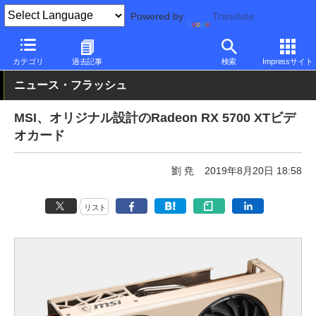
Powered by
Translate
PC Watch
半導体/周辺機器
GPU
Radeon
カテゴリ
過去記事
検索
Impressサイト
ニュース・フラッシュ
MSI、オリジナル設計のRadeon RX 5700 XTビデ
オカード
劉 尭
2019年8月20日 18:58
リスト