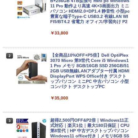
トPC Lenovo ThinkPad E590 Core i3 8
B+256GB 4TB拡張可 mini pc Windows
145U メモリ8GB / 16GB / 32GB SSD M.
11 Pro 動作より高速 4K×3画面出力 ミニ
2 PCIe256GB / 512GB / 1TB Windows1
パソコン HDMI2.0+DP1.4 静音性 小型pc
1 Pro 64bit【送料無料】【1年保証】
豊富な端子Type-C USB3.2 有線LAN WI
FI5/BT4.2 省電力 オフィス/学習向け P2
￥15,800
￥33,800
【マラソンセール期間中ポイント5倍】
2
【OSなし】 中古ノートパソコン 第8世代
【全商品10%OFF+P5倍】Dell OptiPlex
2
Core i5 富士通 LIFEBOOK A579/B メモ
3070 Micro 第9世代 Core i5 Windows1
リ8GB HDD500GB 15.6インチ HDMI テ
1 Pro メモリ 8GB/16GB SSD 256GB/51
ンキー DVD-ROM 初期設定済 すぐ使え
2GB USB無線LANアダプター付属 HDMI
る 7日保証 送料無料 2営業日以内に発送
DisplayPort WPS Office付き デスクト
ップパソコン ミニPC 中古パソコン 小型
コンパクト デスクトップPC
￥17,980
￥35,000
＼★最大2555円OFFクーポン★／【テン
3
キー搭載内蔵】中古ノートパソコン 東芝
dynabook B55 シリーズ 15.6インチ Co
超得2,500円OFF&P2倍｜Windows11正
3
re i5 第6世代 メモリ8 GSSD128G Wind
式対応｜楽天1位｜最大180日保証｜CPU
ows11 DVDドライブ Bluetooth HDMI O
第8世代｜HP 中古デスクトップパソコン
ffice付き 中古パソコン 中古ノートPC 整
Windows11 office付き｜メモリ8GB SS