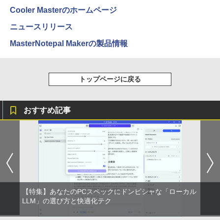
【2026年最新改良版・高級金属製】【タ
5
Cooler Masterのホームページ
ッチ選択】モバイルモニター 15.6インチ
タッチパネル ワイヤレス接続 電池内蔵
ニュースリリース
自立スタンド モバイルモニター スタンド
ゲーミングモニター 1080PフルHD 高画
MasterNotepal Makerの製品情報
質 デュアルモニター サブモニター ポー
タブルモニター 選べる9パータン
￥14,580
トップページに戻る
おすすめ記事
【特集】あなたのPCスペックにドンピシャな「ローカル
LLM」の選び方と快適化テク