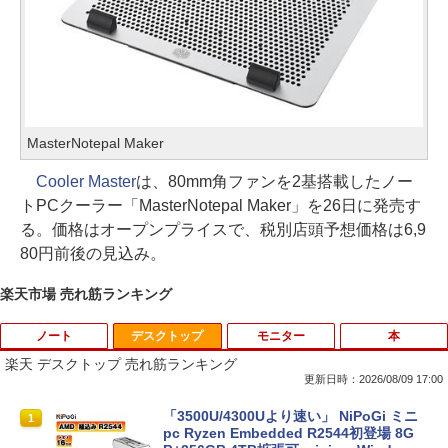
MasterNotepal Maker
Cooler Master
は、80mm角ファンを2基搭載したノー
トPCクーラー「MasterNotepal Maker」を26日に発売す
る。価格はオープンプライスで、税別店頭予想価格は6,9
80円前後の見込み。
楽天市場 売れ筋ランキング
ノート
デスクトップ
モニター
本
楽天 デスクトップ 売れ筋ランキング
更新日時：2026/08/09 17:00
【今だけ】全品ポイント10倍 お買い物マ
「3500U/4300Uより速い」 NiPoGi ミニ
1
1
ラソン★8/4～8/11★中古パソコン ノー
pc Ryzen Embedded R2544初登場 8G