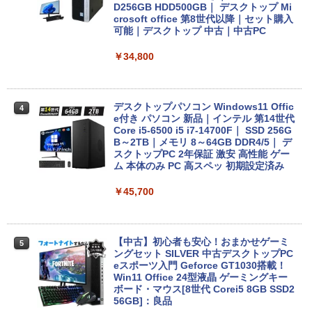
備済み
D256GB HDD500GB｜ デスクトップ Mi
crosoft office 第8世代以降｜セット購入
可能｜デスクトップ 中古｜中古PC
￥14,555
￥34,800
レビュー投稿 5年保証｜MS Office 2024
4
H&B 搭載｜中古 ノートパソコン Windo
ws11 Office付｜スペック Core i5 第7世
デスクトップパソコン Windows11 Offic
4
代 メモリ 8GB 大容量 HDD 500GB テン
e付き パソコン 新品｜インテル 第14世代
キー DVDドライブ搭載 CD DVD 再生可
Core i5-6500 i5 i7-14700F｜ SSD 256G
｜中古パソコン 中古ノートパソコン 中古
B～2TB｜メモリ 8～64GB DDR4/5｜ デ
PC オフィス搭載
スクトップPC 2年保証 激安 高性能 ゲー
ム 本体のみ PC 高スペッ 初期設定済み
￥19,800
￥45,700
MS限定クーポンあり! 【Win11正式対
5
応】Webカメラ&テンキー付き ノートパ
【中古】初心者も安心！おまかせゲーミ
5
ソコン 中古 パソコン メモリ 8GB 最大3
ングセット SILVER 中古デスクトップPC
2GB 新品 SSD 256GB 高性能 第8世代 C
eスポーツ入門 Geforce GT1030搭載！
ore i5搭載 DVD 中古ノートパソコン Win
Win11 Office 24型液晶 ゲーミングキー
dows11 Pro 店長オススメ おまかせ 15.6
ボード・マウス[8世代 Corei5 8GB SSD2
型 無線LAN office付き 2026 福袋 ギフト
56GB]：良品