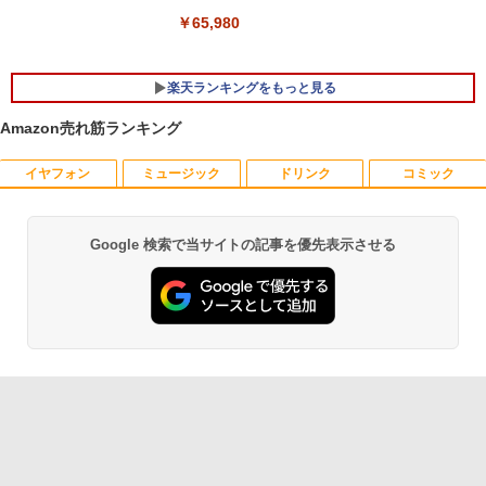
￥29,800
￥65,980
楽天ランキングをもっと見る
Amazon売れ筋ランキング
イヤフォン
ミュージック
ドリンク
コミック
【中古良品】【安心保証】Princeton 21.
ちいかわ なんか小さくてかわいいやつ
1
1
5型ワイドカラー液晶ディスプレイ PTF
（7）なんか飛び出ていろいろ貼れるフォ
WDE-22W / PTFBDE-22W ブラック/ ホ
トアルバム付き特装版 （講談社キャラク
ワイト色 スピーカー搭載 プリンストン
ターズA） [ ナガノ ]
Google 検索で当サイトの記事を優先表示させる
Anker Soundcore P40i オフホワイト
BRUCE WAYNE feat. Flo Milli, ATL Jacob
【Amazon.co.jp限定】 い・ろ・は・す 2L P
薬屋のひとりごと 17巻 (デジタル版ビッグガ
[Explicit]
ET ラベルレス ×8本
ンガンコミックス)
￥4,050
￥3,630
￥7,990
￥250
￥1,112
￥770
【タッチ式選べる 携帯式】モバイルモニ
100日後に英語がものになる1日10分 ネ
2
2
ター 14インチ フルHD IPSパネル 非光沢
イティブ英語書き写し [ ブレット・リン
Anker Soundcore P31i ブラック
BRUCE WAYNE feat. Flo Milli, ATL Jacob
by Amazon 天然水 ラベルレス 500ml ×24本
異世界居酒屋「のぶ」(22) (角川コミックス・
タッチ式/非タッチ式選択可能 Type-C対
ゼイ ]
[Explicit]
富士山の天然水 バナジウム含有 水 ミネラル
エース)
応 HDMI VESA対応 モニター 持ち運び
ウォーター ペットボトル 静岡県産 500ミリリ
￥5,990
サブディスプレイ デュアルモニター テレ
￥1,980
ットル (Smart Basic)
￥250
￥832
ワーク ミニPC対応 EVICIV
￥1,380