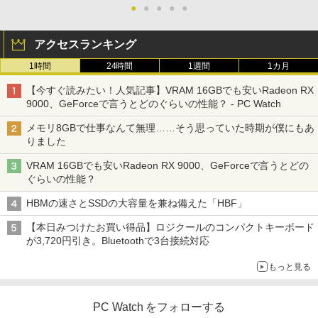
●
●
●
●
●
アクセスランキング
1時間
24時間
1週間
1カ月
【今すぐ読みたい！人気記事】VRAM 16GBでも安いRadeon RX
9000、GeForceで言うとどのぐらいの性能？ - PC Watch
メモリ8GBで仕事なんて無理……そう思っていた時期が僕にもあ
りました
VRAM 16GBでも安いRadeon RX 9000、GeForceで言うとどの
ぐらいの性能？
HBMの速さとSSDの大容量を兼ね備えた「HBF」
【本日みつけたお買い得品】ロジクールのコンパクトキーボード
が3,720円引き。Bluetoothで3台接続対応
もっと見る
PC Watch をフォローする