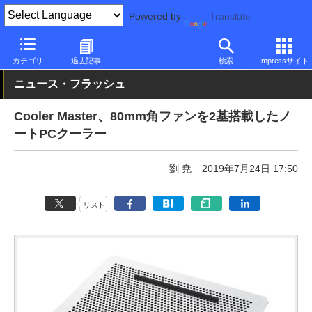
Powered by
Translate
PC Watch
半導体/周辺機器
アクセサリ
その他
カテゴリ
過去記事
検索
Impressサイト
ニュース・フラッシュ
Cooler Master、80mm角ファンを2基搭載したノ
ートPCクーラー
劉 尭
2019年7月24日 17:50
リスト