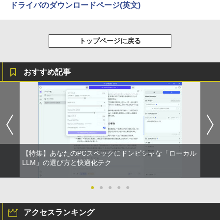
Anker Soundcore Liberty 5 ミッドナイトブ
On My Road (Stadium ver.)
ONE PIECE モノクロ版 115 (ジャンプコミッ
ドライバのダウンロードページ(英文)
ラック
クスDIGITAL)
by Amazon 天然水ラベルレス 2L×9本
￥594
￥250
￥14,990
￥594
￥1,117
トップページに戻る
[新品][全巻収納ダンボール本棚付]◆特典
4
【2026年アップグレード版】AOKIMI ワイヤ
On My Road (Stadium ver.)
HUNTER×HUNTER モノクロ版 39 (ジャンプ
あり◆魔入りました!入間くん (1-49巻 最
おすすめ記事
レスイヤホン bluetooth イヤホン V12 小型
コミックスDIGITAL)
新刊)[オリジナル缶バッジ付] 全巻セット
by Amazon 炭酸水 ラベルレス 500ml ×24本
軽量 ブルートゥースHi-Fi 最大36時間再生 ぶ
強炭酸水 ペットボトル 500ミリリットル (Sm
￥250
るーとゅーす コードレス ENCノイズキャン
art Basic)
￥572
￥30,906
セリング 自動ペアリング Type-C充電 マイク
付き 防水 タッチ式音量調整 スポーツ/通勤/通
￥1,625
学/WEB会議(ホワイト)
BUGS LIFE
スーパーの裏でヤニ吸うふたり 9巻 (デジタル
ちいかわ なんか小さくてかわいいやつ
5
￥1,964
版ビッグガンガンコミックス)
（7）なんか飛び出ていろいろ貼れるフォ
【Amazon.co.jp限定】 伊藤園 磨かれて、澄
トアルバム付き特装版 （講談社キャラク
みきった日本の水 2L 8本 ラベルレス [ ケース
￥250
【特集】あなたのPCスペックにドンピシャな「ローカル
ターズA） [ ナガノ ]
] [ 水 ] [ ペットボトル ] [ 箱買い ] [ ストック
￥810
LLM」の選び方と快適化テク
Xiaomi シャオミ REDMI Buds 8 Lite ワイヤ
] [ 水分補給 ]
レスイヤホン Bluetooth 5.4 ノイズキャンセ
￥3,630
リング ANC 36時間再生
￥998
●
●
●
●
●
￥3,480
アクセスランキング