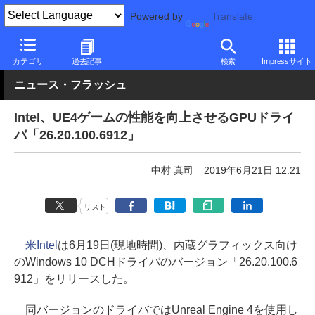
Powered by
Translate
PC Watch
半導体/周辺機器
GPU
Intel
カテゴリ
過去記事
検索
Impressサイト
ニュース・フラッシュ
Intel、UE4ゲームの性能を向上させるGPUドライ
バ「26.20.100.6912」
中村 真司
2019年6月21日 12:21
リスト
米Intel
は6月19日(現地時間)、内蔵グラフィックス向け
のWindows 10 DCHドライバのバージョン「26.20.100.6
912」をリリースした。
同バージョンのドライバではUnreal Engine 4を使用し