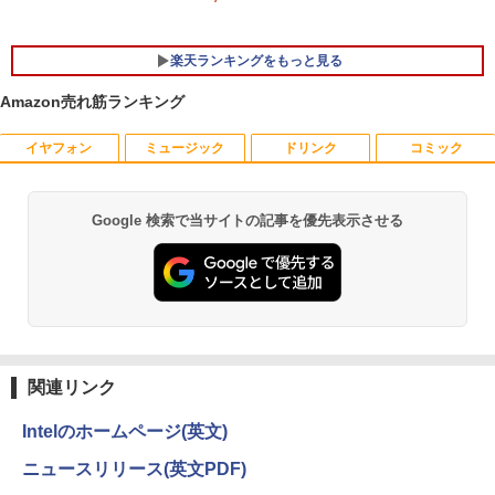
e付・整備済み品・富士通 LIFEBOOK U
938 超軽量ノートパソコン 13.3型FHD
第7世代 Core i5 / メモリ8GB / SSD256G
楽天ランキングをもっと見る
B / Webカメラ / 初期設定不要
Amazon売れ筋ランキング
￥22,800
イヤフォン
ミュージック
ドリンク
コミック
宇宙兄弟（43） （モーニング KC） [
1
小山 宙哉 ]
￥891
Google 検索で当サイトの記事を優先表示させる
Anker Soundcore P40i オフホワイト
BRUCE WAYNE feat. Flo Milli, ATL Jacob
by Amazon 天然水 ラベルレス 500ml ×24本
薬屋のひとりごと 17巻 (デジタル版ビッグガ
[Explicit]
富士山の天然水 バナジウム含有 水 ミネラル
ンガンコミックス)
ウォーター ペットボトル 静岡県産 500ミリリ
￥7,990
ットル (Smart Basic)
￥250
￥770
【予約商品】 日曜劇場『VIVANT』トレ
2
￥1,380
ジャーボックス 講談社
Anker Soundcore P31i ブラック
BRUCE WAYNE feat. Flo Milli, ATL Jacob
異世界居酒屋「のぶ」(22) (角川コミックス・
￥28,970
[Explicit]
エース)
関連リンク
【Amazon.co.jp限定】 い・ろ・は・す 2L P
ET ラベルレス ×8本
￥5,990
￥250
￥832
Intelのホームページ(英文)
￥1,112
ニュースリリース(英文PDF)
杖と剣のウィストリア（16） 【電子書
3
籍】[ 大森藤ノ ]