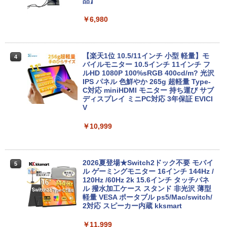
品】
【期間限定破格金額！】新生活 新古品 W
3
in11搭載 パソコンノートパソコンoffice
￥6,980
付き 初心者向けノートPC 初期設定済 1
5.6型 インテル高速CPU ランダムで発送
メモリ4GB～ 高速SSD1TB 最大 フルHD
Webカメラ zoom 軽量薄型 無線 型番更
【楽天1位 10.5/11インチ 小型 軽量】モ
4
新で在庫処分
バイルモニター 10.5インチ 11インチ フ
ルHD 1080P 100%sRGB 400cd/m? 光沢
￥12,980
IPS パネル 色鮮やか 265g 超軽量 Type-
C対応 miniHDMI モニター 持ち運び サブ
ディスプレイ ミニPC対応 3年保証 EVICI
V
【★最大100%ポイント】【Windows11
4
正式対応 × テンキー】富士通 LIFEBOO
￥10,999
K A579/第8世代 Core i3/メモリ:4GB/8G
B/16GB/SSD:128GB/256GB/512GB/1T
B/DVD/Wi-fi/15.6型/Office/HDMI/USB3.
1/中古PC 中古ノートパソコン Windows
2026夏登場★Switch2ドック不要 モバイ
5
11
ル ゲーミングモニター 16インチ 144Hz /
120Hz /60Hz 2k 15.6インチ タッチパネ
￥18,800
ル 撥水加工ケース スタンド 非光沢 薄型
軽量 VESA ポータブル ps5/Mac/switch/
2対応 スピーカー内蔵 kksmart
中古ノートパソコン・ windows11 offic
￥11,999
5