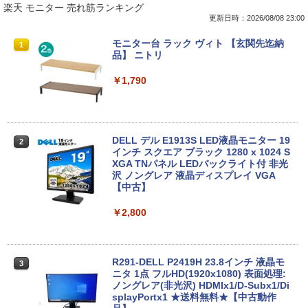
楽天 モニター 売れ筋ランキング
更新日時：2026/08/08 23:00
【★最大100%ポイント】【Windows X
モニター台 ラック ヴィト 【玄関先迄納
1
1
P 搭載】大手メーカー おまかせ ノートパ
品】 ニトリ
ソコン/Celeron Core2/メモリ:4GB/SSD:
128GB/15.6インチ 大画面/DVD/新品 マ
￥1,790
ウス 付き/中古ノートPC 中古ノートパソ
コン パソコン 中古パソコン
￥9,999
DELL デル E1913S LED液晶モニター 19
2
インチ スクエア ブラック 1280 x 1024 S
XGA TNパネル LEDバックライト付 非光
沢 ノングレア 液晶ディスプレイ VGA
＼★最大2555円OFFクーポン★／【内蔵
2
【中古】
テンキー搭載】中古ノートパソコン 中古
パソコン 東芝 TOSHIBA 第6世代 Core i3
メモリ 4GB 新品SSD 256GB 15.6インチ
￥2,800
USB3.0 HDMI端子 Bluetooth DVD WIFI
Office2付き Windows11 オフィス 中古P
C 中古ノートPC
R291-DELL P2419H 23.8インチ 液晶モ
3
￥12,555
ニタ 1点 フルHD(1920x1080) 表面処理:
ノングレア(非光沢) HDMIx1/D-Subx1/Di
splayPortx1 ★送料無料★【中古動作