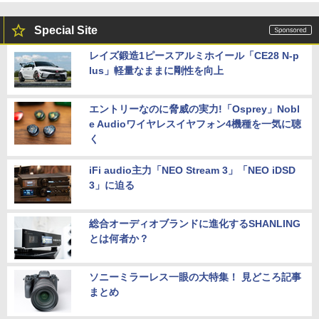
Special Site
レイズ鍛造1ピースアルミホイール「CE28 N-p
lus」軽量なままに剛性を向上
エントリーなのに脅威の実力!「Osprey」Nobl
e Audioワイヤレスイヤフォン4機種を一気に聴
く
iFi audio主力「NEO Stream 3」「NEO iDSD
3」に迫る
総合オーディオブランドに進化するSHANLING
とは何者か？
ソニーミラーレス一眼の大特集！ 見どころ記事
まとめ