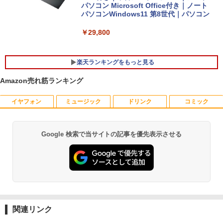
パソコン Microsoft Office付き｜ノート
パソコンWindows11 第8世代｜パソコン
￥29,800
楽天ランキングをもっと見る
Amazon売れ筋ランキング
イヤフォン
ミュージック
ドリンク
コミック
＼★最大2555円OFFクーポン★／Dell 3
AIREIXINGD モバイルモニター11.6イン
【中古】ナニワトモアレ【全28巻】完結
1
1
1
050Mini デスクトップパソコン 中古パソ
チ 超軽量450g 1920x1080P 非光沢IPSパ
セット/南勝久【全巻セット】【中古】
コン メモリ 4GB 新品 SSD 128G Windo
ネルモバイルディスプレイ 自立型 VESA
ws11 USB 3.0 HDMI DP WPSOffice2付
対応 スピーカー ポータブルディスプレイ
￥25,500
Google 検索で当サイトの記事を優先表示させる
Anker Soundcore P40i オフホワイト
BRUCE WAYNE feat. Flo Milli, ATL Jacob
【Amazon.co.jp限定】 い・ろ・は・す 2L P
薬屋のひとりごと 17巻 (デジタル版ビッグガ
有線マウス 有線キーボード 無線LAN付
小型モニター サブモニタ一 USB Type-C
[Explicit]
ET ラベルレス ×8本
ンガンコミックス)
属 中古パソコン 中古PC 中古 デスクト
ミニ…
￥7,990
ップパソコン Celeron
￥250
￥1,112
￥770
￥8,460
九条の大罪（17） 【電子書籍】[ 真鍋昌
2
￥9,999
平 ]
￥759
Anker Soundcore P31i ブラック
BRUCE WAYNE feat. Flo Milli, ATL Jacob
by Amazon 天然水 ラベルレス 500ml ×24本
異世界居酒屋「のぶ」(22) (角川コミックス・
モバイルモニター 15.6インチ InnoView
2
[Explicit]
富士山の天然水 バナジウム含有 水 ミネラル
エース)
関連リンク
デスクトップパソコンDELL HP NEC 第
モバイルディスプレイ 自立型 1920*1080
2
ウォーター ペットボトル 静岡県産 500ミリリ
￥5,990
8〜10世代CoreI3I5選べる 21インチモニ
FHD ポータブルモニター IPS液晶パネル