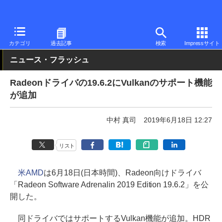
PC Watch
半導体/周辺機器
GPU
Radeon
カテゴリ
過去記事
検索
Impressサイト
ニュース・フラッシュ
Radeonドライバの19.6.2にVulkanのサポート機能
が追加
中村 真司
2019年6月18日 12:27
リスト
米AMD
は6月18日(日本時間)、Radeon向けドライバ
「Radeon Software Adrenalin 2019 Edition 19.6.2」を公
開した。
同ドライバではサポートするVulkan機能が追加。HDR