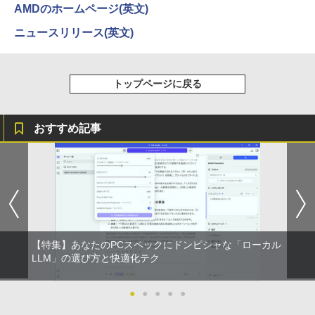
ットル (Smart Basic)
￥250
￥832
ター付き アウトレット 新品SSD最大1TB
薄型 軽量 持ち運び 壁掛けに対応 Switc
AMDのホームページ(英文)
メモリ32GB Windows11 office付き Mic
h/PS3/PS4/PS5/Xbox One/PC/スマホ/U
時間停止勇者（22） 【電子書籍】[ 光永
3
￥1,380
rosoftOffice2024選択可中古デスクトッ
SBType-C/標準HDMI対応【選べる種
ニュースリリース(英文)
康則 ]
プパソコン DVD/WIFI/Bluetooth Displa
類】タッチ/ケース付き/4Kタイプ
yPort
Anker Soundcore Liberty 5 ミッドナイトブ
On My Road (Stadium ver.)
ONE PIECE モノクロ版 115 (ジャンプコミッ
￥792
ラック
クスDIGITAL)
by Amazon 炭酸水 ラベルレス 500ml ×24本
￥8,980
強炭酸水 ペットボトル 500ミリリットル (Sm
￥29,800
￥250
トップページに戻る
art Basic)
￥14,990
￥594
￥1,625
★PHILIPS / フィリップス 16:9 フルHD
転生したらスライムだった件 異聞 〜
3
4
おすすめ記事
【期間限定P15倍+最大10%OFFクーポ
VA ディスプレイ 液晶モニター 221S9A/1
魔国暮らしのトリニティ〜（14） 【電子
3
ン】 【3年保証】HP ELITEDESK 800 G
1 [21.5インチ ブラック]【PCモニター・
【2026年アップグレード版】AOKIMI ワイヤ
On My Road (Stadium ver.)
HUNTER×HUNTER モノクロ版 39 (ジャンプ
書籍】[ 戸野タエ ]
6 DM SSD256GB メモリ16GB Core i3
液晶ディスプレイ】【送料無料】
レスイヤホン bluetooth イヤホン V12 小型
コミックスDIGITAL)
by Amazon 天然水ラベルレス 2L×9本
Windows 11 Pro 中古 アウトレット 返
軽量 ブルートゥースHi-Fi 最大36時間再生 ぶ
￥250
￥792
品 送料無料 中古デスクトップパソコン
るーとゅーす コードレス ENCノイズキャン
￥10,120
￥572
￥1,117
中古パソコン デスクトップパソコン デス
セリング 自動ペアリング Type-C充電 マイク
クトップ PC ミニPC OFFICE付き
付き 防水 タッチ式音量調整 スポーツ/通勤/通
学/WEB会議(ホワイト)
【予約商品】宇宙兄弟 コミック 全巻セッ
5
￥39,600
【楽天1位常連・超800冠獲得】黒/白 モ
BUGS LIFE
スーパーの裏でヤニ吸うふたり 9巻 (デジタル
ト（1-46巻セット・以下続巻)小山宙哉
4
￥1,964
ニター 21.5 / 23.8 / 24.5 / 27型 240Hz/2
【特集】あなたのPCスペックにドンピシャな「ローカル
版ビッグガンガンコミックス)
「透明カバー付」
コカ・コーラ やかんの麦茶 from 爽健美茶 ラ
00Hz /180Hz/165Hz/100Hz ゲーミングモ
LLM」の選び方と快適化テク
ベルレス 650mlPET×24本
￥250
ニター 1ms応答 pcモニター パソコン モ
￥810
￥38,980
未使用品 パソコン デスクトップ NEC M
ニター 非光沢 スピーカー内蔵 HDR/Free
Xiaomi シャオミ REDMI Buds 8 Lite ワイヤ
4
￥2,009
ate MKE32/A-6 Windows10 Pro Celero
sync/VESA cocopar HG-238
●
●
●
●
●
レスイヤホン Bluetooth 5.4 ノイズキャンセ
n G4930 メモリ 8GB SSD 256GB DVD-
リング ANC 36時間再生