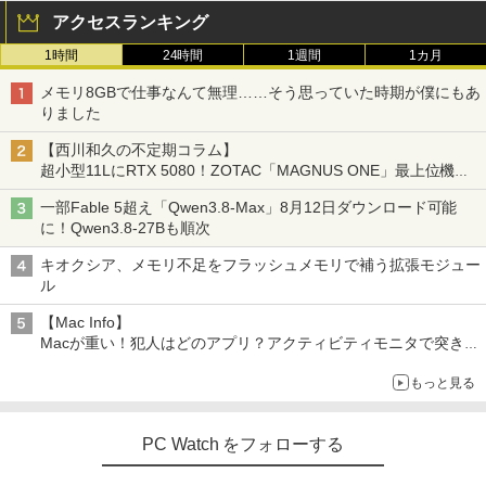
ROM 本体 / 3ヶ月保証 パソコン PC デス
￥11,999
クトップパソコン (6952)
アクセスランキング
￥2,980
1時間
24時間
1週間
1カ月
￥47,880
ゲーミングモニター 24.5インチ FHD 24
5
メモリ8GBで仕事なんて無理……そう思っていた時期が僕にもあ
0Hz 1ms Fast IPSパネル HDMI2.0×1 DP
りました
1.4×1 Adaptive Sync対応 フリッカーフ
【全商品10%OFF+P5倍】【マウス＋キ
リー ブルーライトカット モニター ディ
5
【西川和久の不定期コラム】
ーボード付属】Dell OptiPlex 3060 SFF
スプレイ MAXZEN MGM25IC04-F240
超小型11LにRTX 5080！ZOTAC「MAGNUS ONE」最上位機の
第8世代 i7 Windows11 Pro メモリ8GB
実力を探る
16GB SSD256GB 512GB USB無線LAN
￥12,980
一部Fable 5超え「Qwen3.8-Max」8月12日ダウンロード可能
アダプター付属 WPSOffice付き DVD HD
に！Qwen3.8-27Bも順次
MI DP 2画面出力 高性能ビジネス デスク
トップパソコン 中古 パソコン モニタセ
キオクシア、メモリ不足をフラッシュメモリで補う拡張モジュー
ット
ル
￥51,600
【Mac Info】
Macが重い！犯人はどのアプリ？アクティビティモニタで突き止
める
もっと見る
PC Watch をフォローする