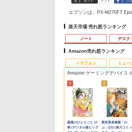
ポスト
リスト
シ
エプソンは、PX-M270FT Epso
楽天市場 売れ筋ランキング
ノート
デスク
Amazon売れ筋ランキング
10
10
10
10
1
1
1
1
2
2
2
2
イヤフォン
ミュー
Amazon ゲーミングデバイス
0％OFF｜fujitsu
8%クーポンで
間限定10%OFFク
Aは悪役令嬢をど
【★最大100%ポイン
＼11日まで限定価格／
【縦画面対応/スピーカ
BARFOUT! SPECIAL
【中古】Panasonic
中古パソコン | Dell |
【マラソンセール期間
逆転バリバリバース 1
貴重 英語/中国語/日本
アースドリームス 厳
【マラソンP5倍/10
SAKAMOTO DAYS 
58｜最大180日保証
,848円」GEEKOM
 8/12 10時ま
ても救いたい〜ど
ト】【新生活応援・
ゲーミングPC 福袋 セ
ー内蔵】 Dell Pro 24
EDITION EARLY
Let's note SV8 CF-
OptiPlex 3040 SFF |
中ポイント5倍】中古
金のバリバコイン2枚つ
語版 WINDOWS XP
おまかせモニター 21.
フクーポン】中古ノ
【電子書籍】[ 鈴木
ルHD｜中古ノー
Max ミニPC AMD
 ゲーミングモニタ
と空と氷の姫君〜
2026】【Office 2024
ット 新品 RTX5060
液晶モニター
AUTUMN 2026 / TIME
SV8TDLVS【i5-8365U
Windows11 | デスク
モニター 23.8インチ
き特装版 （コロコロコ
SP3 / WIN7 /WIN10 
型〜27型ワイド
トパソコン Lenovo
斗 ]
ソコン｜
en 9 7940HS搭載
27インチ FHD
【電子書店共通特典
H&B】富士通
Ryzen7 5700X メモリ
E2425HSM 23.8型 フル
TRAVEL 岩本 照
8G 256G(SSD) WiFi
トップ | 一年保証 | 第6
ワイド ノングレア フ
ミックス） [ 掛丸 翔 ]
ンストール（購入時
【HDMI対応 / FULL
ThinkPad L570 第6
,800
5,900
,980
6
￥32,800
￥149,800
￥16,398
￥1,870
￥22,980
￥9,980
￥6,980
￥1,760
￥17,600
￥6,470
￥26,800
￥572
ows11 office付
745HS/H255より上
Hz 1ms Fast IPSパ
スト付】 【電子書
LIFEBOOK U9310/第10
16GB SSD500GB
HD IPS リフレッシュ
（Snow Man） [ ブラ
12LCD(1920x1200)】
世代 | Core i5 6500
ルHD PHILIPS
択） シルアル
HD解像度】 大手メ
代Core i5 メモリ16
Anker Soundcore
BRUCE WAYNE feat.
【Amazon.co.jp限
薬屋のひとりごと 17
Anker Soundcore
BRUCE WAYNE feat
by Amazon 天然水
異世界居酒屋「の
re i5 第8世代｜メ
adeon 780M(単
HDMI2.0×1
[ 目黒三吉 ]
世代 Core i5/メモ
Windows11 デスクト
レート 100Hz VESA 対
ウンズブックス ]
【ECセンター】保証期
3.2(～最大3.6)GHz |
243V7Q ブラック VGA
RS232C 省スペー
カー液晶
SSD256GB カメラ
P40i ブラック
Flo Milli, ATL Jacob
定】 い・ろ・は・す
巻 (デジタル版ビッグ
P31i ブラック
Flo Milli, ATL Jacob
ラベルレス 500ml
ぶ」(22) (角川コミッ
GB SSD256GB
PU級性能)｜
.4×1 Adaptive
リ:8GB/M.2
ップPC WPS Office付
応 スピーカー HDMI
間1ヶ月【ランクC】
MEM:8GB |
DVI HDMI スピーカー
デスクトップパソコ
(Dell/HP/NEC等) テ
DVD Bluetooth 15.