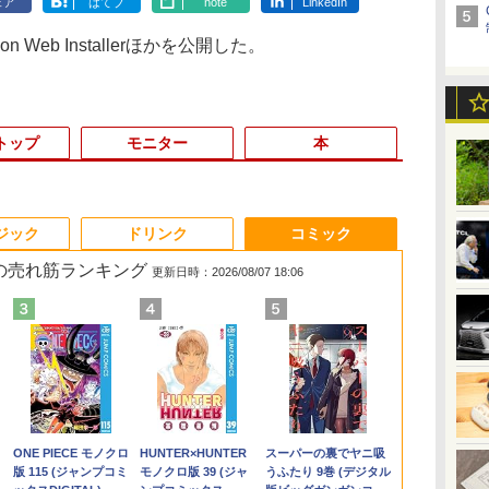
ェア
はてブ
note
LinkedIn
n Web Installerほかを公開した。
トップ
モニター
本
3
3
3
3
4
4
4
4
5
5
5
5
6
6
6
6
ジック
ドリンク
コミック
 の売れ筋ランキング
更新日時：2026/08/07 18:06
選
%オ
28
【★最大100%ポイン
中古 モニター 23イン
【1500円OFFクーポ
薬屋のひとりごと 17巻
モバイルモニター 15.6
□■※ 【USB端子多数
ノートパソコン 新品
＼話題の編み図が大集
DELL OptiPlex 3060
レビュー投稿 5年保証
【期間限定10%OFFク
魔女と傭兵（9） 【電
【全品最大250
【中古】【O
Acer スタン
異世界居酒屋
5
ー
祐
ト】HP ProDesk 600
チ iiyama XU2390HS-
ン】【訳アリ】【WEB
【電子書籍】[ 日向夏 ]
インチ InnoView モバ
搭載!】 HP デスクトッ
Office付き 初心者向け
合！／【★作品集】ア
Micro【Core i5-
｜MS Office 2024
ーポン 8/12 10時ま
子書籍】[ 宮木真人 ]
クーポン】フ
付】 【 Xeon 
ニター 21.5イ
(22) 【電子書
イ
G2 SFF/第6世代 Core
B3 スリムベゼル AH-
カメラ＋フルHD】ノー
イルディスプレイ 自立
プPC ProDesk 600 G6
初期設定済 Win11 Pro
イアムオリーブ増刊号
8400T/8GB(DDR4)/500GB/Win11-
H&B 搭載｜中古ノート
で】 ゲーミングモニタ
ペックを余裕
2.8GHz / 8.00
フルHD 120H
川 夏哉 ]
￥770
￥792
選
世
i7/メモ
IPSパネル 解像度
トパソコン 中古パソコ
型 1920*1080 FHD ポー
SFF Corei5-10500/メ
日本語キーボード テレ
NO.1 ハマナカ
64bit】中古/送料無料 ※
パソコン Windows11
ー 24.5インチ FHD
額で】 東芝 T
HDD:4TB SA
1ms(VRB) HD
￥22,800
￥8,550
￥29,800
￥8,980
￥30,000
￥29,800
￥950
￥16,800
￥29,800
￥12,980
￥24,999
￥36,000
￥11,880
￥924
ー
GB
リ:4GB/8GB/16GB/SSD:128GB/256GB/512GB/1TB/DVD/DP/VGA/Wifi/2
1920x1080 応答速度
ン 13.3インチ
タブルモニター IPS液晶
モリ
ワーク応援 Celeron
沖縄、離島を除く
Office付｜テンキー
240Hz 1ms Fast IPSパ
Dynabook B5
ンチ×2 】 【
ミニD-Sub 1
.
Anker Soundcore
On My Road
by Amazon 天然水
ONE PIECE モノクロ
【2026年アップグレ
On My Road
by Amazon 炭酸水
HUNTER×HUNTER
Xiaomi シャオミ
BUGS LIFE
コカ・コーラ やかんの
スーパーの裏でヤニ吸
ス
画面出力/Office/中古 デ
5ms コントラスト比
SSD256GB メモリ8GB
パネル 薄型 軽量 持ち運
8GB/SSD256GB/DVD
N3350メモリー:8GB
DVD 搭載｜Core i5 第
ネル HDMI2.0×1
ンチ Intel Co
ネスホン パソ
ピーカー・ヘ
Liberty 5 ミッドナイ
(Stadium ver.)
ラベルレス 2L×9本
版 115 (ジャンプコミ
ード版】AOKIMI ワ
(Stadium ver.)
ラベルレス 500ml
モノクロ版 39 (ジャ
REDMI Buds 8 Lite ワ
麦茶 from 爽健美茶 ラ
うふたり 9巻 (デジタル
ン
レ
6イ
スクトップ デスクトッ
1000:1 入力端子 DVI
Core i5-1135G7 第11世
び 壁掛けに対応
マルチ/Win11 動作確認
高速SSD:512GB最大
7世代 メモリ 8GB SSD
DP1.4×1 Adaptive
代 メモリ8GB
用 電話機 本
端子 6軸カラ
￥250