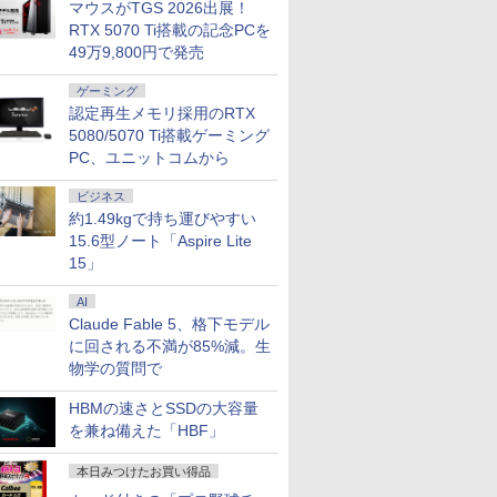
マウスがTGS 2026出展！
RTX 5070 Ti搭載の記念PCを
49万9,800円で発売
ゲーミング
認定再生メモリ採用のRTX
5080/5070 Ti搭載ゲーミング
PC、ユニットコムから
ビジネス
約1.49kgで持ち運びやすい
15.6型ノート「Aspire Lite
15」
AI
Claude Fable 5、格下モデル
に回される不満が85%減。生
物学の質問で
HBMの速さとSSDの大容量
を兼ね備えた「HBF」
本日みつけたお買い得品