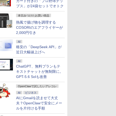
カード付きの「プロ野球チッ
プス」が24袋セットでオトク
本日みつけたお買い得品
熱風で揚げ物を調理する
COSORIのエアフライヤーが
2,000円引き
AI
格安の「DeepSeek API」が
近日大幅値上げへ
AI
ChatGPT、無料プランもテ
キストチャットが無制限に。
GPT-5.6 Solも改善
OpenClawで試したいアレコレ
AI
ビジネス
AIにGmailを読ませて大丈
夫？OpenClawで安全にメー
ルを片付ける手順