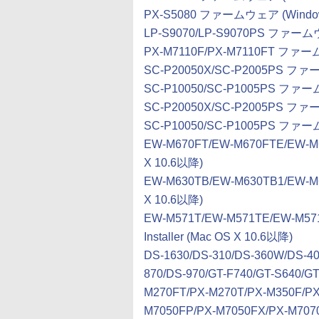
PX-S5080 ファームウェア (Windo
LP-S9070/LP-S9070PS ファーム
PX-M7110F/PX-M7110FT ファー
SC-P20050X/SC-P2005PS ファ
SC-P10050/SC-P1005PS ファー
SC-P20050X/SC-P2005PS ファ
SC-P10050/SC-P1005PS ファー
EW-M670FT/EW-M670FTE/EW-M67
X 10.6以降)
EW-M630TB/EW-M630TB1/EW-M63
X 10.6以降)
EW-M571T/EW-M571TE/EW-M57
Installer (Mac OS X 10.6以降)
DS-1630/DS-310/DS-360W/DS-40
870/DS-970/GT-F740/GT-S640/GT
M270FT/PX-M270T/PX-M350F/PX
M7050FP/PX-M7050FX/PX-M7070