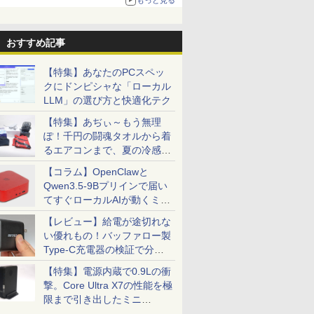
る。復活記念で2026年末まで500円
おすすめ記事
【特集】あなたのPCスペッ
クにドンピシャな「ローカル
LLM」の選び方と快適化テク
【特集】あぢぃ～もう無理
ぽ！千円の闘魂タオルから着
るエアコンまで、夏の冷感グ
ッズ一挙紹介
【コラム】OpenClawと
Qwen3.5-9Bプリインで届い
てすぐローカルAIが動くミニ
PC「SER9 Pro」
【レビュー】給電が途切れな
い優れもの！バッファロー製
Type-C充電器の検証で分か
ったこと
【特集】電源内蔵で0.9Lの衝
撃。Core Ultra X7の性能を極
限まで引き出したミニ
PC「GPD BOX」