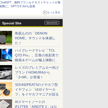
ChatGPT、無料プランもテキストチャットが無
制限に。GPT-5.6 Solも改善
もっと見る
Special Site
鳥肌ものの「DENON
HOME」サウンドを体感し
た！
7
7
7
7
8
8
8
8
9
9
9
9
10
10
10
10
ハイグレードテレビ「TCL
Q7D Pro」。圧巻の色彩美で
映画＆ゲームが極上体験に
レイズのプレミアムカー向け
ブランドHOMURAから
「2×9R」が登場！
0円OFF
S無】【鍵
ダードモ
「のぶ」
【最強配送対応で最短
Dell OptiPlex 3060
【いたわりセット付
【1500円OFFクーポ
Dynabook dynabook
【エントリーでポイン
【令和8年度】 いちば
【お買い物マラソ開催
超得10％OFF｜fujitsu
「28%クーポンで
【期間限定10%OFFク
町人Aは悪役令嬢をど
【★最大10
＼11日ま
【縦画面対
BARFOUT!
SOUNDPEATSのイヤカフ型
余裕のス
E-2314
ンチ VA
籍】[ 蝉
翌日到着!!】 Ingnok モ
SFF 第8世代 Core i5
き】1年をおいしくすこ
ン】【WEBカメラ搭
B65/HS (Win11x64) 中
ト100％還元のチャン
んやさしい ITパスポー
中！P最大31.5%還
u758｜最大180日保証
97,848円」GEEKOM
ーポン 8/12 10時ま
うしても救いたい〜ど
ト】【新生
ゲーミングP
ー内蔵】 Del
EDITION 
イヤフォン「UU2イヤーカ
のある金
GB /
z
バイルモニター 15.6イ
メモリ16GB SSD
やかに過ごす養生手帳
載&フルHD】ノートパ
古 Core i5-
ス】GMKtec M5 Ultra
ト 絶対合格の教科書＋
元】5年保証/Type-
｜フルHD｜中古ノー
A7 Max ミニPC AMD
で】 ゲーミングモニタ
ぶと空と氷の姫君〜
2026】【Off
ット 新品 R
液晶モニタ
AUTUMN 20
フ」をイヤカフマニアが語る
OSHIBA
TA 3.5イ
MI 1.4
ンチ モバイルディスプ
512GB Office付き
2027 （インプレス手帳
ソコン 中古パソコン
2.4GHz(1135G7)/メモ
ミニPC AMD Ryzen 7
出る順問題集 [ 高橋 京
C/100Hz 24インチ モ
トパソコン｜
Ryzen 9 7940HS搭載
ー 27インチ FHD
10【電子書店共通特典
H&B】富士
Ryzen7 5
E2425HSM
TRAVEL 
￥11,980
￥36,800
￥3,080
￥23,800
￥31,900
￥86,248
￥1,815
￥11,999
￥35,800
￥135,900
￥13,980
￥726
￥32,800
￥149,800
￥16,398
￥1,870
54 15.6イ
 中古 ビジ
5ピン ス
レイ FHD 非光沢 A+ス
HDMI Windows11 デス
2027） [ 久保奈穂実 ]
14インチ SSD128GB
リ
7730U 8コア 16スレッ
介 ]
ニター USB-C IPSパネ
Windows11 office付
【8745HS/H255より上
240Hz 1ms Fast IPSパ
イラスト付】 【電子書
LIFEBOOK 
16GB SSD
HD IPS
（Snow M
AIスマートノートの
re i3 第4世
コン 業務
ッドホン
クリーン IPS液晶パネル
クトップPC 中古パソ
メモリ8GB Core i5 第
8GB/SSD256GB/DVD
ド MAX4.5G 16GB
ル スピーカー内蔵
｜Core i5 第8世代｜メ
位】Radeon 780M(単
ネル HDMI2.0×1
籍】[ 目黒三吉 ]
世代 Core 
Windows
レート 100
ウンズブッ
iFLYTEK「AINOTE 2」はな
/16GB
体】
ー 3年保
USBType-C miniHDMI
コン
8世代 Microsoft
マルチ/15.6インチ/Wi-
DDR4 512GB M.2 2280
HDR10 Adaptive
モリ8GB SSD256GB
体GPU級性能)｜
DP1.4×1 Adaptive
リ:8GB/M.2
ップPC WPS
応 スピーカ