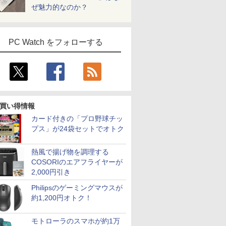
12GB/1TB
年)
スタンド付き
Office付き
Fi6対応 [C:並品] 2022
SSD デスクトップPC
Sync VESA対応 チル
｜Microsoft
128GB DDR5拡張可能
Sync対応 フリッカー
NVMe:128G
き 1年保証 
DisplayP
ぜ魅力的なのか？
ffice
ix
PS4/PS5/Switch/PC/Mac
Windows11 NEC
年頃購入
4K Bluetooth5.2 デュ
ト調整可 オフィス用
office2019付｜Webカ
｜USB4×2｜4画面8K
フリー ブルーライトカ
fi/Bluetoot
SSD 高性
ター 液晶
Fi VGA
など対応
Versapro VM-7 ノート
アル2.5G LAN
PCモニター フレーム
メラ搭載｜15.6インチ
｜デュアル2.5G LAN
ット モニター ディス
FHD/Web
編集 VTub
ー 液晶デ
C 中古ノー
パソコン 中古 PC パソ
Windows11 Pro 最大
レス Type-C/HDMIポ
テンキー付｜パソコン
｜3年保証｜Win11 Pro
プレイ MAXZEN
ラ/HDMI/US
ーツ 初心
デル 23.
ートパソコ
コン 中古ノートPC
64GB 16TB拡張 コン
ート 高画質 FHD フル
｜ノートパソコン｜中
｜在宅/クリエイター/
MGM27IC04-F240
C/USB3.2
グパソコン
ンモニター
PC Watch をフォローする
ン
SSD1TB メモリ16GB
パクト 静音 省スペース
HD 液晶モニター
古パソコン｜ノート
ゲーミング向け mini
古PC 中古
プパソコン
新品
NucBox
Minifire MF24X3C
PC｜オフィス付
pc 16GB+1TB
ン Window
荷】
買い得情報
カード付きの「プロ野球チッ
プス」が24袋セットでオトク
熱風で揚げ物を調理する
COSORIのエアフライヤーが
2,000円引き
Philipsのゲーミングマウスが
約1,200円オトク！
モトローラのスマホが約1万