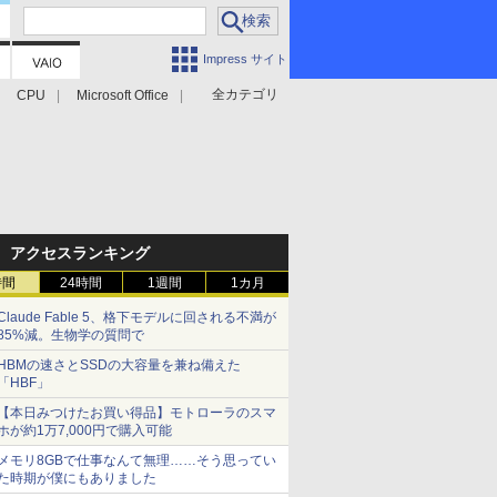
Impress サイト
全カテゴリ
CPU
Microsoft Office
アクセスランキング
時間
24時間
1週間
1カ月
Claude Fable 5、格下モデルに回される不満が
85%減。生物学の質問で
HBMの速さとSSDの大容量を兼ね備えた
「HBF」
【本日みつけたお買い得品】モトローラのスマ
ホが約1万7,000円で購入可能
メモリ8GBで仕事なんて無理……そう思ってい
た時期が僕にもありました