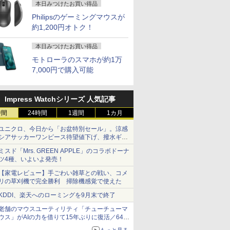
本日みつけたお買い得品
Philipsのゲーミングマウスが
約1,200円オトク！
本日みつけたお買い得品
モトローラのスマホが約1万
7,000円で購入可能
Impress Watchシリーズ 人気記事
時間
24時間
1週間
1カ月
ユニクロ、今日から「お盆特別セール」。涼感
シアサッカーワンピース待望値下げ、撥水ギア
ショーツは1990円に
ミスド「Mrs. GREEN APPLE」のコラボドーナ
ツ4種、いよいよ発売！
【家電レビュー】手ごわい雑草との戦い、コメ
リの草刈機で完全勝利 掃除機感覚で使えた
KDDI、楽天へのローミングを9月末で終了
老舗のマウスユーティリティ「チューチューマ
ウス」がAIの力を借りて15年ぶりに復活／64bit
化、Windows 10/11、「Chrome」も走り回
もっと見る