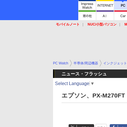
モバイルノート
NUC/小型パソコン
M
SSD
キーボード
マウス
PC Watch
半導体/周辺機器
インクジェット
ニュース・フラッシュ
Select Language
▼
エプソン、PX-M270FT Ep