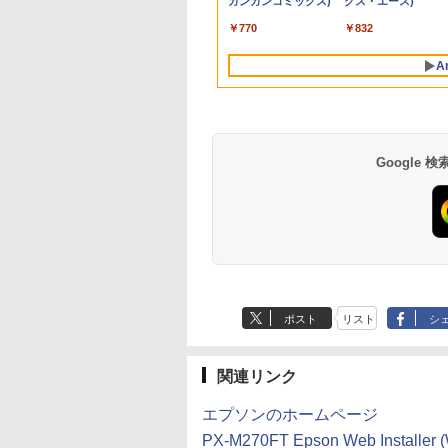
[Explicit]
2L PET ラベルレス
ガンガンコミックス)
[Explicit]
×24本 富士山の天然
クス・エース)
rosoft
8GB DDR5拡張可能
nc対応 フリッカー
NVMe:128GB/256GB/512GB/1TB/Wi-
き 1年保証 NVMe M.2
DisplayPort VGA モニ
HDD:500GB | DVDマ
搭載 動作確認済み 送
Core I3 OR I5 3.1Gヘ
ワーク デュアルモニ
ンチWindows11 Pro
￥7,990
￥5,990
×8本
水 バナジウム含有 
ice2019付｜Webカ
SB4×2｜4画面8K
ー ブルーライトカ
fi/Bluetooth/13.3型
SSD 高性能 配信 動画
ター 液晶 液晶モニタ
ルチ | Win11Pro64Bit
料無料 30日保証
ルツ以上 2Gメモリ
ー Switch PS4 PS5
送料無料 保証付き
￥250
￥1,112
￥770
￥250
￥1,380
￥832
ミネラルウォーター
搭載｜15.6インチ
ュアル2.5G LAN
 モニター ディス
FHD/Webカメ
編集 VTuber対応 eスポ
ー 液晶ディスプレイ
ー DELL 790/7010
応 【整備済み中古品
ペットボトル 静岡県
キー付｜パソコン
年保証｜Win11 Pro
イ MAXZEN
ラ/HDMI/USB-
ーツ 初心者 ゲーミン
デル 23.8インチ パソコ
250Gハード DVD 【
A
産 500ミリリットル
ートパソコン｜中
宅/クリエイター/
27IC04-F240
C/USB3.2/パソコン 中
グパソコン デスクトッ
ンモニター ピボット
古】
(Smart Basic)
ソコン｜ノート
ミング向け mini
古PC 中古ノートパソコ
プパソコン【当日出
新品
｜オフィス付
16GB+1TB
ン Windows11
荷】
Google
ポスト
リスト
シ
関連リンク
エプソンのホームページ
PX-M270FT Epson Web Installer 