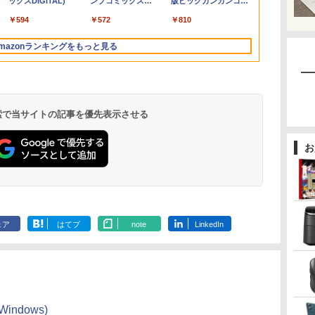
トブラック
ックスDIGITAL)
イヤレスイヤホン
×24本 強炭酸水 ペッ
ンプコミックス
イヤレスイヤホン
ベルレス
版ビッグガンガンコミ
タ
プPC/Windows11
D-Sub HDMI 中古ディ
代 Microsoft Office付
Switch/PS3/PS4/PS5/Xbox
【中古】送料無料
laptop 14型液晶 Web
256GB｜店長厳選
Sync対応 フリッカー
SSD256GB/5
証(パネルは1
￥250
￥1,117
￥250
水
bluetooth イヤホン
トボトル 500ミリリ
DIGITAL)
Bluetooth 5.4 ノイズ
650mlPET×24本
ックス)
対
スプレイ PCモニター
き Windows11 東芝
One/PC/スマ
カメラ USB 3.0
Lenovo ThinkPad
フリー ブルーライトカ
Windows11 O
EK221QJ0bm
￥14,990
￥594
￥1,964
￥1,625
￥572
￥3,480
￥2,009
￥810
V12 小型軽量 ブルー
ットル (Smart
キャンセリング ANC
】
PCディスプレイ 液晶
dynabook G83 中古
ホ/USBType-C/標準
miniHDMI 無線機能
15.6型 Bluetooth Wi-
ット モニター ディス
2019 H&B Wi
トゥースHi-Fi 最大
Basic)
36時間再生
中
ディスプレイ 液晶モニ
PC パソコン ノートPC
HDMI対応【選べる種
Bluetooth 超軽量大容
Fi 無線｜中古 パソコン
プレイ MAXZEN
DVD 中古 P
mazonランキングをもっと見る
36時間再生 ぶるーと
ター rankC
SSD1TB メモリ16GB
類】タッチ/ケース付
量バッテリー ノート
中古PC Word Excel
MGM25IC04-F240
トPC中古ノ
ゅーす コードレス
軽量 薄型 ダイナブック
き/4Kタイプ
PC在宅勤務14Q8H
ン 中古パソコ
ENCノイズキャンセ
リング 自動ペアリン
グ Type-C充電 マイ
ク付き 防水 タッチ式
 検索で当サイトの記事を優先表示させる
音量調整 スポーツ/通
勤/通学/WEB会議(ホ
ワイト)
お
ェア
はてブ
note
LinkedIn
(Windows)